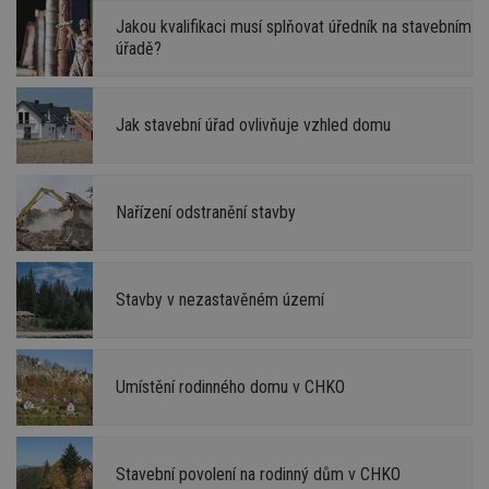
nezbytně nutných souborů cookie správně
používat.
Jakou kvalifikaci musí splňovat úředník na stavebním
úřadě?
Provider
/
Název
Vyprší
P
Doména
_hjIncludedInPageviewSample
2
T
Hotjar Ltd
minuty
co
www.estav.cz
Jak stavební úřad ovlivňuje vzhled domu
na
ab
Ho
zd
ná
z
Nařízení odstranění stavby
vz
d
l
z
st
Stavby v nezastavěném území
w
_dc_gtm_UA-53599847-1
.estav.cz
53
T
sekund
co
př
w
Umístění rodinného domu v CHKO
po
S
Go
da
kó
Po
Stavební povolení na rodinný dům v CHKO
lz