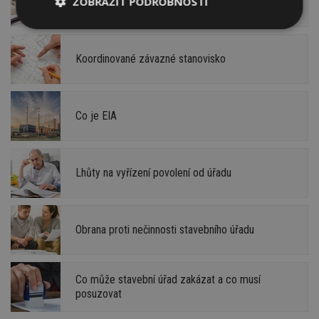
ZOBRAZIT PODROBNOSTI
Stavba neoprávněná nebo nepovolená
Nezbytně
Výkonové
Soubory
nutné
soubory
cílení
soubory
Koordinované závazné stanovisko
Funkční soubory
Nezařazené
Co je EIA
soubory
Lhůty na vyřízení povolení od úřadu
Nezbytně nutné soubory
Obrana proti nečinnosti stavebního úřadu
Výkonové soubory
Soubory cílení
Funkční soubory
Nezařazené soubory
Co může stavební úřad zakázat a co musí
Nezbytně nutné soubory cookie umožňují základní
posuzovat
funkce webových stránek, jako je přihlášení
uživatele a správa účtu. Webové stránky nelze bez