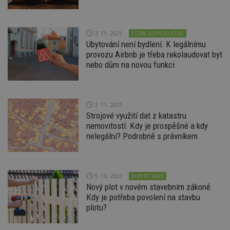
analytické služby
Youtub
cct
.adscale.de
11 měsíců
Google. Tento
sledov
4 týdny
soubor cookie
uživat
se používá k
předvo
ibbid
.bbelements.com
2 měsíce 4
rozlišení
3. 11. 2021
videa 
ESTAV DOPORUČUJE
týdny
jedinečných
vložen
Ubytování není bydlení. K legálnímu
uživatelů
webů; 
ibbid
www.estav.cz
Zavřením
provozu Airbnb je třeba rekolaudovat byt
přiřazením
určit, 
prohlížeče
náhodně
návště
nebo dům na novou funkci
vygenerovaného
použív
c
.bidswitch.net
1 rok
čísla jako
nebo s
identifikátoru
verzi 
klienta. Je
Youtub
součástí každého
požadavku na
2. 11. 2021
uid
.adform.net
2 měsíce
Tento 
stránku na webu
cookie
Strojové využití dat z katastru
a slouží k
jednoz
nemovitostí. Kdy je prospěšné a kdy
výpočtu údajů o
přiřaz
návštěvnících,
strojo
nelegální? Podrobně s právníkem
relacích a
genero
kampaních pro
uživate
analytické
shrom
přehledy webů.
údaje o
na web
5. 10. 2021
EXPERT RADÍ
data m
odeslá
Nový plot v novém stavebním zákoně.
analýze
Kdy je potřeba povolení na stavbu
třetí s
plotu?
test_cookie
14 minut
Tento 
Google LLC
54 sekund
cookie
.doubleclick.net
společ