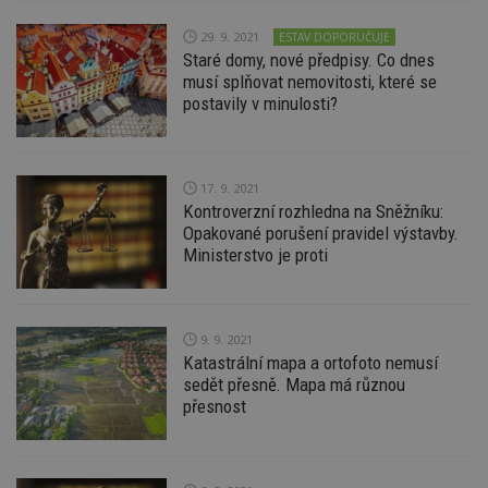
Double
(kterou
29. 9. 2021
ESTAV DOPORUČUJE
společ
Staré domy, nové předpisy. Co dnes
Google
zjistila
musí splňovat nemovitosti, které se
prohlí
postavily v minulosti?
návště
webu 
soubor
id
.m6r.eu
2 měsíce 4
Tento 
týdny
cookie
17. 9. 2021
používá
Kontroverzní rozhledna na Sněžníku:
analýz
optima
Opakované porušení pravidel výstavby.
reklam
Ministerstvo je proti
kampan
Double
Google
Suite
tuuid
.bidswitch.net
1 rok
Tento 
9. 9. 2021
cookie
Katastrální mapa a ortofoto nemusí
hlavně
bidswit
sedět přesně. Mapa má různou
aby by
přesnost
reklam
pro ná
webu
relevan
sid
.seznam.cz
4 týdny 2
Toto j