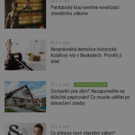
8. 9. 2021
dny
běžný 
Pardubický kraj navrhne novelizaci
soubor
stavebního zákona
ale po
naleze
soubor
relace
pravd
použit 
správu
relace.
4. 9. 2021
Neoprávněná demolice historické
tuuid
.creative-
1 rok 3
Tento 
Kolářovy vily v Beskydech. Prověří ji
serving.com
týdny
cookie
hlavně
úřad
bidswit
aby by
reklam
pro ná
webu
2. 9. 2021
relevan
ESTAV DOPORUČUJE
Dostavěli jste dům? Nezapomeňte na
tuuid_lu
.creative-
1 rok 3
Obsah
důležité papírování! Co musíte udělat po
serving.com
týdny
jedine
návště
dokončení stavby
které 
Bidswi
sledov
návště
více w
4. 8. 2021
umožň
Bidswi
Co přinese nový stavební zákon?