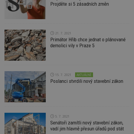
optima
Projděte si 5 zásadních změn
releva
reklamy
aby se
návště
několik
nezobr
stejné
21. 7. 2021
uu
11 měsíců
Slouží 
Primátor Hřib chce jednat o plánované
Ströer Core
4 týdny
reklam 
GmbH & Co. KG
demolici vily v Praze 5
pohybů
.adscale.de
napříč
stránk
uuid
1 rok
Tento 
MediaMath Inc.
cookie
.mathtag.com
použív
15. 7. 2021
AKTUÁLNĚ
optima
Poslanci stvrdili nový stavební zákon
releva
rekla
shrom
údajů 
návště
více w
stránek
výměnu
návště
5. 7. 2021
obvykl
Senátoři zamítli nový stavební zákon,
poskyt
centr
vadí jim hlavně přesun úřadů pod stát
výměn