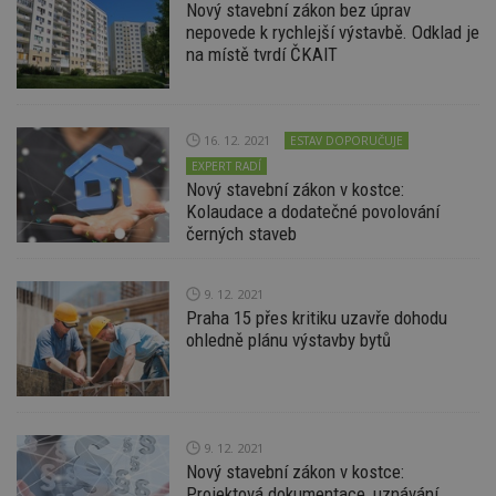
Nový stavební zákon bez úprav
_hjAbsoluteSessionInProgress
29
S
Hotjar Ltd
nepovede k rychlejší výstavbě. Odklad je
minut
je
.estav.cz
54
ab
na místě tvrdí ČKAIT
sekund
sl
ce
pr
po
N
ž
16. 12. 2021
ESTAV DOPORUČUJE
id
EXPERT RADÍ
i
Nový stavební zákon v kostce:
counter
www.estav.cz
29
T
Kolaudace a dodatečné povolování
minut
co
černých staveb
53
po
sekund
vy
se
9. 12. 2021
__gfp_64b
1 rok
Je
Google LLC
so
.estav.cz
Praha 15 přes kritiku uzavře dohodu
kt
ohledně plánu výstavby bytů
sp
da
c
n
w
9. 12. 2021
Nový stavební zákon v kostce:
Projektová dokumentace, uznávání