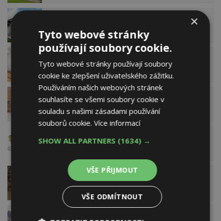
×
Dokumenty po dokočnení stavby
Tyto webové stránky
používají soubory cookie.
Tyto webové stránky používají soubory
Účel stavby
cookie ke zlepšení uživatelského zážitku.
Používáním našich webových stránek
souhlasíte se všemi soubory cookie v
Doba platnosti stavebního povolení
souladu s našimi zásadami používání
souborů cookie.
Více informací
SHOW ALL PARTNERS
(1634) →
Určení zastavěné plochy stavby
VŠE PŘIJMOUT
Hlukové posouzení pro povolení stavby
VŠE ODMÍTNOUT