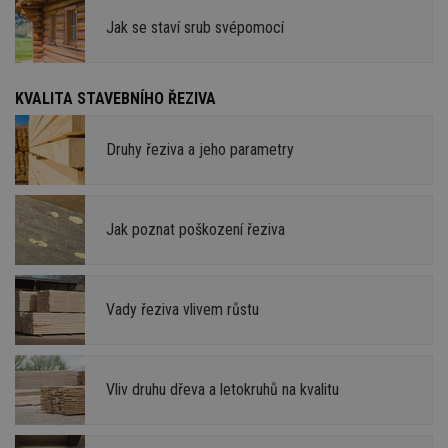
Jak se staví srub svépomocí
KVALITA STAVEBNÍHO ŘEZIVA
Druhy řeziva a jeho parametry
Jak poznat poškození řeziva
Vady řeziva vlivem růstu
Vliv druhu dřeva a letokruhů na kvalitu