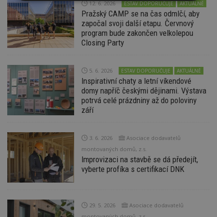
Nezbytně
Výkonové
Soubory
12. 6. 2026
ESTAV DOPORUČUJE
AKTUÁLNĚ
nutné
soubory
cílení
Pražský CAMP se na čas odmlčí, aby
soubory
započal svoji další etapu. Červnový
program bude zakončen velkolepou
Closing Party
Funkční soubory
Nezařazené
soubory
5. 6. 2026
ESTAV DOPORUČUJE
AKTUÁLNĚ
Inspirativní chaty a letní víkendové
domy napříč českými dějinami. Výstava
potrvá celé prázdniny až do poloviny
září
Nezbytně nutné soubory
3. 6. 2026
Asociace dodavatelů
Výkonové soubory
Soubory cílení
montovaných domů, z.s.
Improvizaci na stavbě se dá předejít,
Funkční soubory
Nezařazené soubory
vyberte profíka s certifikací DNK
Nezbytně nutné soubory cookie umožňují základní
funkce webových stránek, jako je přihlášení
uživatele a správa účtu. Webové stránky nelze bez
nezbytně nutných souborů cookie správně
29. 5. 2026
Asociace dodavatelů
používat.
montovaných domů, z.s.