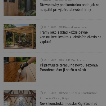
Provider
/
Dřevostavby pod kontrolou aneb jak se
Název
Vyprší
P
Doména
nespálit při výběru stavební firmy
_hjIncludedInPageviewSample
2
T
Hotjar Ltd
minuty
co
www.estav.cz
na
ab
Ho
28. 5. 2026
Dřevodiskont s.r.o.
zd
Trámy jako základ každé pevné
ná
z
konstrukce: kvalita z lokálních dřevin se
vz
vyplácí
d
l
z
st
w
26. 5. 2026
CLUB MARK, s.r.o.
_dc_gtm_UA-53599847-1
.estav.cz
53
T
Připravujete terasu na novou sezónu?
sekund
co
Poradíme, čím ji natřít a oživit
př
w
po
S
Go
da
kó
Po
11. 5. 2026
Saint-Gobain Construction
lz
Products CZ a.s., Rigips
z
nu
Nová konstrukční deska RigiStabil sd
be