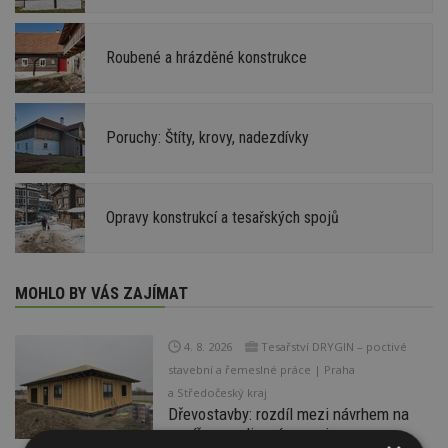
Roubené a hrázděné konstrukce
Poruchy: Štíty, krovy, nadezdívky
Opravy konstrukcí a tesařských spojů
MOHLO BY VÁS ZAJÍMAT
4. 8. 2026
Tesařství DRYGIN – poctivé
stavební a řemeslné práce | Praha
a Středočeský kraj
Dřevostavby: rozdíl mezi návrhem na
papíře a realizací v praxi