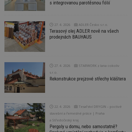
s integrovanou parotěsnou fólií
sk
f
s
ná
je
27. 4. 2026
ADLER Česko s.r.o.
kt
id
Terasový olej ADLER nově na všech
p
prodejnách BAUHAUS
ú
An
id
www.estav.cz
1 rok
T
co
po
vy
27. 4. 2026
STARWORK z lana cokoliv
se
s.r.o.
_hjFirstSeen
29
S
Hotjar Ltd
Rekonstrukce prejzové střechy kláštera
minut
je
.estav.cz
54
ab
sekund
sl
ce
pr
po
N
22. 4. 2026
Tesařství DRYGIN – poctivé
ž
id
stavební a řemeslné práce | Praha
i
a Středočeský kraj
_hjAbsoluteSessionInProgress
29
S
Hotjar Ltd
Pergoly u domu, nebo samostatně?
minut
je
.estav.cz