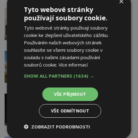
×
Tyto webové stránky
24. 7. 2026
AKTUÁLNĚ
používají soubory cookie.
Česká cena za architekturu: Porota
vybrala finalisty. Hlasovat můžete i vy!
Tyto webové stránky používají soubory
cookie ke zlepšení uživatelského zážitku.
Používáním našich webových stránek
souhlasíte se všemi soubory cookie v
10. 7. 2026
Asociace dodavatelů
souladu s našimi zásadami používání
montovaných domů, z.s.
souborů cookie.
Více informací
Statistiky dřevostaveb 2025: Dřevo
posílilo i v roce, kdy se stavělo méně
SHOW ALL PARTNERS
(1634) →
VŠE PŘIJMOUT
2. 7. 2026
Vestavba vložená do staré stodoly
VŠE ODMÍTNOUT
ZOBRAZIT PODROBNOSTI