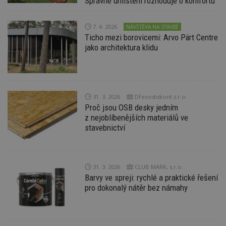
Správné umístění rozhoduje o komfortu
54
ab
sekund
sl
ce
pr
7. 4. 2026
NÁVŠTĚVA NA STAVBĚ
po
Ticho mezi borovicemi: Arvo Pärt Centre
N
ž
jako architektura klidu
id
i
counter
www.estav.cz
29
T
minut
co
53
po
sekund
vy
31. 3. 2026
Dřevodiskont s.r.o.
se
Proč jsou OSB desky jedním
__gfp_64b
1 rok
Je
Google LLC
z nejoblíbenějších materiálů ve
so
.estav.cz
stavebnictví
kt
sp
da
c
n
w
31. 3. 2026
CLUB MARK, s.r.o.
Barvy ve spreji: rychlé a praktické řešení
pro dokonalý nátěr bez námahy
Název
Provider
/
Doména
Vyprší
Provider
/
Název
Vyprší
Popis
_hjSessionUser_170189
.estav.cz
1 rok