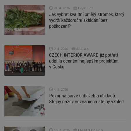
24. 4. 2026
Evigrin.cz
Jak vybrat kvalitní umělý stromek, který
vydrží každoroční skládání bez
poškození?
2. 4. 2026
ABF, a.s.
CZECH INTERIOR AWARD již potřetí
udělila ocenění nejlepším projektům
v Česku
4. 3. 2026
Pozor na šarže u dlažeb a obkladů.
Stejný název neznamená stejný vzhled
10. 2. 2026
LAUFEN CZ s.r.o.