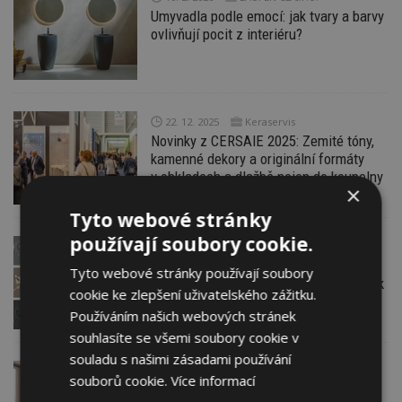
Umyvadla podle emocí: jak tvary a barvy
ovlivňují pocit z interiéru?
22. 12. 2025
Keraservis
Novinky z CERSAIE 2025: Zemité tóny,
kamenné dekory a originální formáty
v obkladech a dlažbě nejen do koupelny
×
Tyto webové stránky
používají soubory cookie.
17. 12. 2025
CLUB MARK, s.r.o.
Zimní renovace interiéru: jak snadno
Tyto webové stránky používají soubory
obnovit dlaždice, obklady, sklo i nábytek
cookie ke zlepšení uživatelského zážitku.
bez bourání
Používáním našich webových stránek
souhlasíte se všemi soubory cookie v
souladu s našimi zásadami používání
13. 11. 2025
souborů cookie.
Více informací
Hygge v koupelně. Vytvořte si