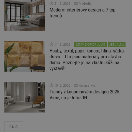
31. 3. 2025
Möbelix
_hjFirstSeen
29
S
Hotjar Ltd
Moderní interiérový design a 7 top
minut
je
.estav.cz
54
ab
trendů
sekund
sl
ce
pr
po
N
ž
id
11. 3. 2025
ESTAV DOPORUČUJE
AKTUÁLNĚ
i
Houby, textil, papír, konopí, hlína, sádra,
_hjAbsoluteSessionInProgress
29
S
Hotjar Ltd
dřevo... I to jsou materiály pro stavbu
minut
je
.estav.cz
domu. Poznejte je na vlastní kůži na
54
ab
výstavě!
sekund
sl
ce
pr
po
N
19. 2. 2025
Keraservis
ž
Trendy v koupelnovém designu 2025.
id
i
Víme, co je letos IN
counter
www.estav.cz
29
T
minut
co
53
po
sekund
vy
se
DALŠÍ
__gfp_64b
1 rok
Je
Google LLC