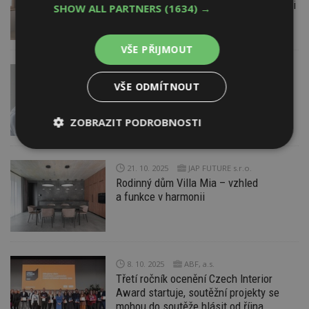
harmonický prostor a načerpejte energii
SHOW ALL PARTNERS
(1634) →
VŠE PŘIJMOUT
30. 10. 2025
Baumit, spol. s r.o.
VŠE ODMÍTNOUT
Klima omítky pro lepší kvalitu vzduchu
v interiéru
ZOBRAZIT PODROBNOSTI
Nezbytně
Výkonové
Soubory
nutné
soubory
cílení
21. 10. 2025
JAP FUTURE s.r.o.
soubory
Rodinný dům Villa Mia – vzhled
a funkce v harmonii
Funkční soubory
Nezařazené
soubory
8. 10. 2025
ABF, a.s.
Třetí ročník ocenění Czech Interior
Award startuje, soutěžní projekty se
mohou do soutěže hlásit od října