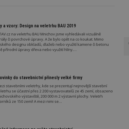
ry a vzory: Design na veletrhu BAU 2019
AV.cz na veletrhu BAU Mnichov jsme vyhledávali vizuálně
iály či povrchové úpravy. A že bylo opět na co koukat. Mimo
alského designu obkladů, dlažeb nebo využití kamene či betonu
ně přírodní úpravy dřeva nebo využití hlíny.…
vinky do stavebnictví přinesly velké firmy
ezi stavebními veletrhy, kde se prezentují nejnovější stavební
eletrhu se účastní přes 2 200 vystavovatelů ze 45 zemí, obsazeno
o výstaviště, 200 000 m 2 výstavní plochy. Veletrh
orníků ze 150 zemí! A mezi nimi se…