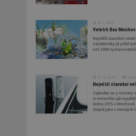
.estav.cz
ui
VISITOR_INFO1_LI
cct
18. 1. 2015
_hjSession_170189
Veletrh Bau Mnichov s
Gtest
uid
Největší stavební velet
návštěvníky již příští t
C
než 2000 vystavovatelů
test_cookie
bm2uu
cct
id
ibbid
18. 12. 2014
Hörma
Největší stavební vel
ibbid
tuuid
Zajímáte se o novinky z
c
si nenechte ujít největš
sid
ledna 2015 v Mnichově. 
Stejně jako v minulých
tuuid
tuuid_lu