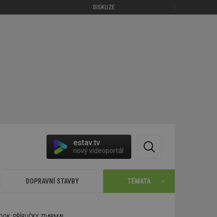
DISKUZE
estav.tv
nový videoportál
DOPRAVNÍ STAVBY
TÉMATA
BOOK: PŘÍRUČKY ZDARMA!