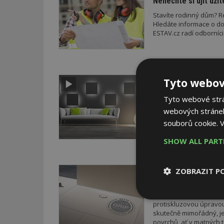
Nenechte si ujít uži
Stavíte rodinný dům? 
Hledáte informace o dot
ESTAV.cz radí odborníci 
19. 6. 2015
Tyto webov
AKTUÁLN
Prázdninová FOTOSOU
Tyto webové strán
Na začátku prázdnin sp
webových stránek
fotosoutěže. Již teď v
souborů cookie.
V
vstupenky na Designbl
SHOW ALL PAR
16. 4. 2015
Bette
ZOBRAZIT P
Protiskluzová úprav
Na Bau 2015 uvedla Bet
Nezbytně
protiskluzovou úpravo
nutné soubor
skutečně mimořádný, je 
povrchů, ať v matných t