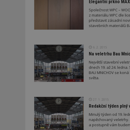
_hjFirstSeen
Elegantní prkno MAX
Společnost WPC – WOOD
z materiálu WPC dle lice
představit zásadní nov
_hjAbsoluteSessi
stavebních materiálů B
counter
6. 2. 2015
Na veletrhu Bau Mnic
Největší stavební vele
__gfp_64b
dnech 19. až 24. ledna.
BAU MNICHOV se koná ka
světa.
Název
Provider
Pr
Název
Název
/
D
Název
_hjSessionUser_1
Doména
27. 1. 2015
test
.m
Redakční týden plný 
tu
_gid
CMID
Google
LLC
Minulý týden od 19. led
Gdyn
mobile
ww
.estav.cz
napěchovaný veletrhy. 
_ga
TDID
Google
a postupně vám budeme
sssp_session
c
.e
LLC