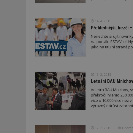
14. 4. 2015
Přehlednější, hezčí –
Nezbytně nutné s
Nenechte si ujít novink
na portálu ESTAV.cz! Ny
Nezbytně nutné soubo
jako na titulní straně po
Webové stránky nelz
Název
_hjIncludedInPa
13. 3. 2015
Letošní BAU Mnichov 
Veletrh BAU Mnichov, sv
_dc_gtm_UA-53599
překročil hranici 250.00
více o 16.000 více než 
výrazný nárůst zahrani
id
12. 2. 2015
Firemn