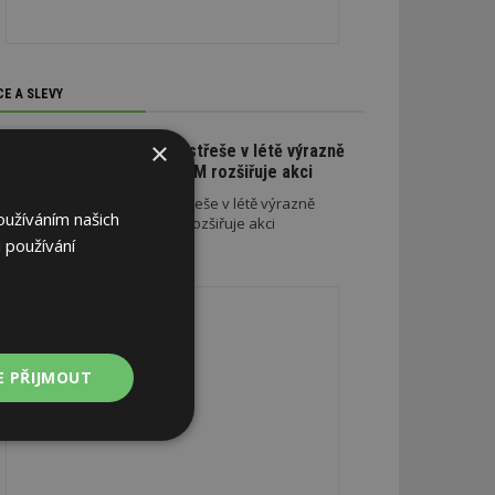
CE A SLEVY
×
Na nové lehké střeše v létě výrazně
ušetříte. SATJAM rozšiřuje akci
Na nové lehké střeše v létě výrazně
oužíváním našich
ušetříte. SATJAM rozšiřuje akci
 používání
REKLAMA
E PŘIJMOUT
Nezařazené
soubory