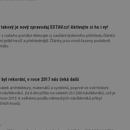
 takový je nový zpravodaj ESTAV.cz! Aktivujte si ho i vy!
oubory
Výkonové soubory
Soubory cílení
Funkční soubory
Ne
y z našeho portálu! Aktivujte si zasílání týdenního přehledu článků
ní ještě hezčí a přehlednější. Články jsou nově řazeny podobně
ry cookie umožňují základní funkce webových stránek, jako je přihlášení uživatele
rtálu.
e bez nezbytně nutných souborů cookie správně používat.
Provider
/
Vyprší
Popis
Doména
geviewSample
2
Tento soubor cookie je nastaven tak, 
Hotjar Ltd
minuty
Hotjar o tom, zda je tento návštěvník 
www.estav.cz
vzorkování dat definovaného limitem z
byl rekordní, v roce 2017 nás čeká další
vašeho webu.
átek architektury, materiálů a systémů, poprvé ve své historii
847-1
.estav.cz
53
Tento soubor cookie je přidružen k w
0 návštěvníků. Za 6 dní přišlo na veletrh 251.200 návštěvníků, což je
sekund
Správce značek Google k načtení dalšíc
v roce 2013. K velkému podílu německých návštěvníků přibyl
stránku. Pokud je použit, lze jej považ
nutný, protože bez něj jiné skripty ne
čních hostů.
správně. Konec názvu je jedinečné číslo
identifikátorem přidruženého účtu Goog
www.estav.cz
1 rok
Tento soubor cookie se používá k vytvá
uživatele
í