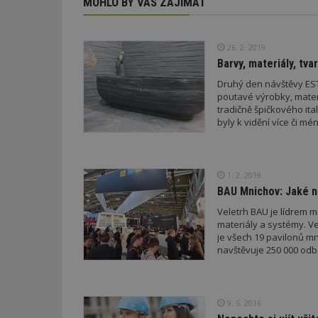
MOHLO BY VÁS ZAJÍMAT
26. 2. 2019
Barvy, materiály, tva
Druhý den návštěvy EST
poutavé výrobky, mater
tradičně špičkového it
byly k vidění více či mé
1. 2. 2019
BAU Mnichov: Jaké no
Veletrh BAU je lídrem m
materiály a systémy. V
je všech 19 pavilonů mnichovskéh
navštěvuje 250 000 odb
9. 5. 2016