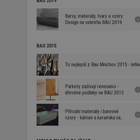
BAU 2019
Barvy, materiály, tvary a vzory:
Design na veletrhu BAU 2019
BAU 2015
To nejlepší z Bau Mnichov 2015 - lehk
Parkety zažívají renesanci -
dřevěné podlahy na BAU 2015
Přírodní materiály i barevné
vzory - kámen a keramika na
BAU 2015