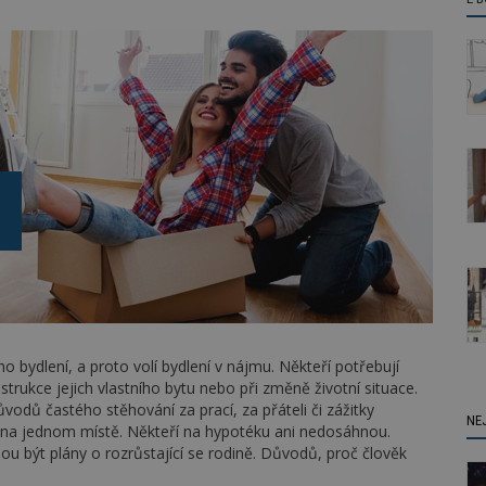
ho bydlení, a proto volí bydlení v nájmu. Někteří potřebují
trukce jejich vlastního bytu nebo při změně životní situace.
odů častého stěhování za prací, za přáteli či zážitky
NE
 na jednom místě. Někteří na hypotéku ani nedosáhnou.
 být plány o rozrůstající se rodině. Důvodů, proč člověk