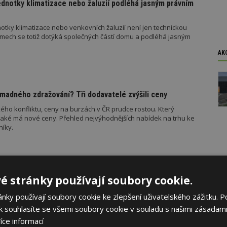
ednotky klimatizace nebo žaluzií podléhá jasným právním
otky klimatizace nebo venkovních žaluzií není jen technickou
mech se totiž dotýká společných částí domu a podléhá jasným
AK
madného zdražování? Tři dodavatelé zvýšili ceny
ého konfliktu, ceny na burzách v ČR prudce rostou. Který
jaké má nové ceny. Přehled nejvýhodnějších nabídek na trhu ke
níky.
é stránky používají soubory cookie.
í se špatnou dopravou do práce se chce přestěhovat
ky používají soubory cookie ke zlepšení uživatelského zážitku. P
ažuje dopravní dostupnost z bydlení do práce za špatnou, se chce
 souhlasíte se všemi soubory cookie v souladu s našimi zásadami
 procent Čechů zaznamenalo, že se situace s dopravou za
více než polovina respondentů ji považuje za stejnou a podle šesti
íce informací