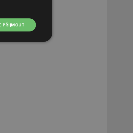
E PŘIJMOUT
Nezařazené
soubory
zařazené soubory
 a správa účtu.
aby informoval
zahrnut do