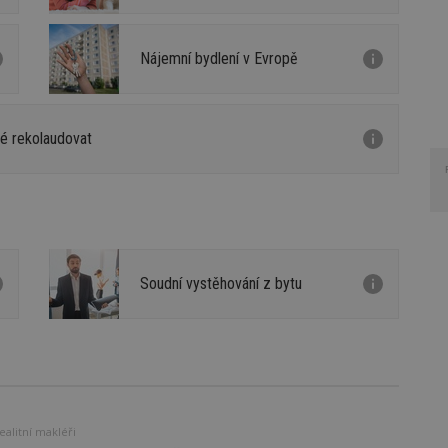
Nájemní bydlení v Evropě
né rekolaudovat
Soudní vystěhování z bytu
alitní makléři