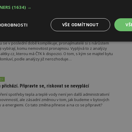
horšení dopravy do práce oproti loňsku…
TNERS
(1634) →
ODROBNOSTI
VŠE ODMÍTNOUT
VŠ
blém. Jak najít ten správný? Úspěch zvyšuje dodání
Výkonové
Soubory cílení
Funkční
u se v poslední době komplikuje, pronajímatelé si s nárůstem
y
soubory
soubory
ji vybírají, komu nemovitost pronajmou. Vyplývá to z analýzy
alitky.cz, kterou má ČTK k dispozici. O tom, s kým se majitel bytu
omluví, podle analýzy již nerozhoduje…
DÍ
přichází. Připravte se, riskovat se nevyplácí
oubory
Výkonové soubory
Soubory cílení
Funkční soubory
Ne
ní spotřeby tepla a teplé vody není jen další administrativní
ovinností, ale zásadní změnou v tom, jak budeme v bytových
ry cookie umožňují základní funkce webových stránek, jako je přihlášení uživatele
e bez nezbytně nutných souborů cookie správně používat.
 a energiemi. Co tato změna přinese a na co se připravit?
Provider
/
Vyprší
Popis
Doména
geviewSample
2
Tento soubor cookie je nastaven tak, 
Hotjar Ltd
minuty
Hotjar o tom, zda je tento návštěvník 
www.estav.cz