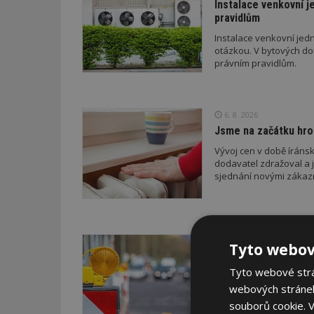
Instalace venkovní j
pravidlům
Instalace venkovní jedn
otázkou. V bytových do
právním pravidlům.
6. 8. 2026
Jsme na začátku hro
Vývoj cen v době íránsk
dodavatel zdražoval a 
sjednání novými zákaz
22. 6. 2026
Tyto webov
Průzkum: Třetina lid
Tyto webové strán
Třetina lidí, která pov
webových stránek
přestěhovat. Celkem 37
poslední rok zhoršila, 
souborů cookie.
V