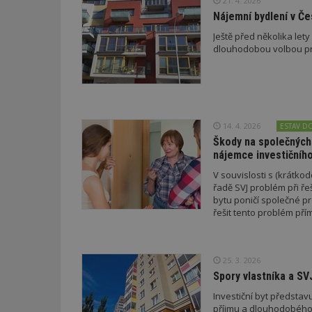
21. 4. 2026
Nájemní bydlení v Č
Ještě před několika let
_dc_gtm_UA-53599
dlouhodobou volbou pro 
id
14. 4. 2026
ESTAV D
_hjFirstSeen
Škody na společných
nájemce investičníh
V souvislosti s (krátko
_hjAbsoluteSessi
řadě SVJ problém při ře
bytu poničí společné p
řešit tento problém př
counter
25. 3. 2026
Spory vlastníka a SV
__gfp_64b
Investiční byt předsta
příjmu a dlouhodobého z