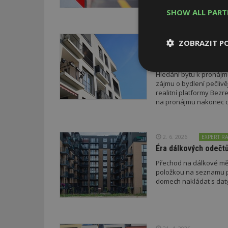
procent se zlepšila. Z
SHOW ALL PAR
18. 6. 2026
ZOBRAZIT P
I nájem může být pro
informací o sobě
Nezbytně
Hledání bytu k pronájm
nutné soubor
zájmu o bydlení pečlivě
realitní platformy Bezre
na pronájmu nakonec d
2. 6. 2026
EXPERT RA
Éra dálkových odečtů 
Nezbytně nutné s
Přechod na dálkové měře
položkou na seznamu p
Nezbytně nutné soubo
Webové stránky nelz
domech nakládat s daty
Název
_hjIncludedInPa