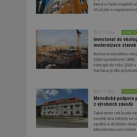
která si řada majitelů 
Ať už jde o neplacení 
Název
Provider
Pr
Název
Název
/
D
Název
_hjSessionUser_1
Doména
test
.m
27. 2. 2026
ESTAV D
tu
_gid
CMID
Google
LLC
Investovat do ekolog
Gdyn
mobile
ww
.estav.cz
modernizace staveb
_ga
TDID
Google
Na konci minulého roku
sssp_session
c
.e
LLC
2026 společnosti CBRE. 
.estav.cz
ui
vstoupli do roku 2026 s
VISITOR_INFO1_LI
Varšava je dle průzku
cct
_hjSession_170189
Gtest
20. 2. 2026
uid
ESTAV D
Metodická podpora pr
z výrobních závodů
C
Také tento rok bude ne
test_cookie
bm2uu
necelé dva měsíce se usk
spolků a družstev oba
cct
Ministerstvo pro místní
id
ibbid