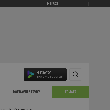
DISKUZE
estav.tv
nový videoportál
DOPRAVNÍ STAVBY
TÉMATA
BOOK: PŘÍRUČKY ZDARMA!