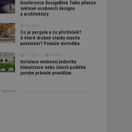
Konference DesignBlok Talks přiveze
světové osobnosti designu
a architektury
7. 8. 2026
Co je pergola a co přístřešek?
A které drobné stavby musíte
povolovat? Pomůže metodika
7. 8. 2026
Firemní
Instalace venkovní jednotky
klimatizace nebo žaluzií podléhá
jasným právním pravidlům
REKLAMA