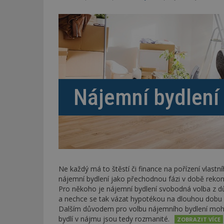
Nájemní bydlení
Ne každý má to štěstí či finance na pořízení vlastní
nájemní bydlení jako přechodnou fázi v době rekons
Pro někoho je nájemní bydlení svobodná volba z dův
a nechce se tak vázat hypotékou na dlouhou dobu
Dalším důvodem pro volbu nájemního bydlení mohou
bydlí v nájmu jsou tedy rozmanité.