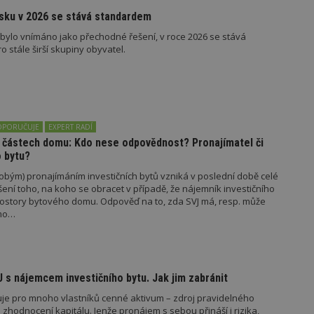
vzorkování dat definovaného limitem z
esku v 2026 se stává standardem
vašeho webu.
y bylo vnímáno jako přechodné řešení, v roce 2026 se stává
847-1
.estav.cz
53
Tento soubor cookie je přidružen k w
sekund
Správce značek Google k načtení dalšíc
stále širší skupiny obyvatel.
stránku. Pokud je použit, lze jej považ
nutný, protože bez něj jiné skripty ne
správně. Konec názvu je jedinečné číslo
identifikátorem přidruženého účtu Goog
www.estav.cz
1 rok
Tento soubor cookie se používá k vytvá
uživatele
OPORUČUJE
EXPERT RADÍ
29
Soubor cookie je nastaven tak, aby Hot
Hotjar Ltd
 částech domu: Kdo nese odpovědnost? Pronajímatel či
minut
začátek cesty uživatele pro celkový poče
.estav.cz
o bytu?
54
Neobsahuje žádné identifikovatelné in
sekund
dobým) pronajímáním investičních bytů vzniká v poslední době celé
onInProgress
29
Soubor cookie je nastaven tak, aby Hot
Hotjar Ltd
šení toho, na koho se obracet v případě, že nájemník investičního
minut
začátek cesty uživatele pro celkový poče
.estav.cz
rostory bytového domu. Odpověď na to, zda SVJ má, resp. může
54
Neobsahuje žádné identifikovatelné in
ímo…
sekund
www.estav.cz
29
Tento soubor cookie se používá k vytvá
minut
uživatele
53
sekund
J s nájemcem investičního bytu. Jak jim zabránit
1 rok
Jedná se o soubor cookie, který slouží k
Google LLC
dalších souborů cookie návštěvníkem 
.estav.cz
vuje pro mnoho vlastníků cenné aktivum – zdroj pravidelného
hodnocení kapitálu. Jenže pronájem s sebou přináší i rizika,