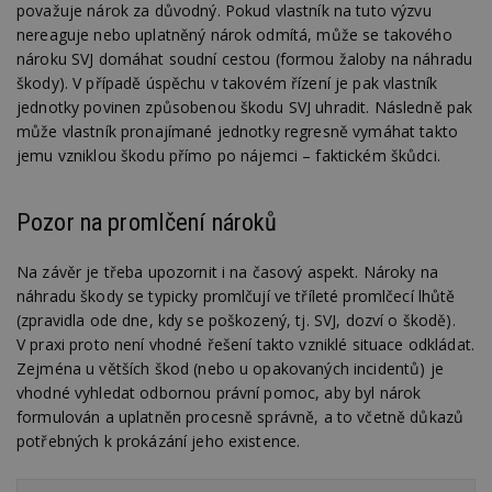
považuje nárok za důvodný. Pokud vlastník na tuto výzvu
z
st
nereaguje nebo uplatněný nárok odmítá, může se takového
w
nároku SVJ domáhat soudní cestou (formou žaloby na náhradu
_dc_gtm_UA-53599847-1
.estav.cz
53
T
škody). V případě úspěchu v takovém řízení je pak vlastník
sekund
co
jednotky povinen způsobenou škodu SVJ uhradit. Následně pak
př
w
může vlastník pronajímané jednotky regresně vymáhat takto
po
S
jemu vzniklou škodu přímo po nájemci – faktickém škůdci.
Go
da
kó
Po
Pozor na promlčení nároků
lz
z
nu
Na závěr je třeba upozornit i na časový aspekt. Nároky na
be
sk
náhradu škody se typicky promlčují ve tříleté promlčecí lhůtě
f
(zpravidla ode dne, kdy se poškozený, tj. SVJ, dozví o škodě).
s
ná
V praxi proto není vhodné řešení takto vzniklé situace odkládat.
je
Zejména u větších škod (nebo u opakovaných incidentů) je
kt
id
vhodné vyhledat odbornou právní pomoc, aby byl nárok
p
ú
formulován a uplatněn procesně správně, a to včetně důkazů
An
potřebných k prokázání jeho existence.
id
www.estav.cz
1 rok
T
co
po