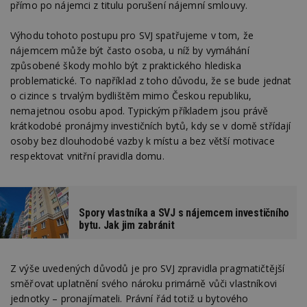
přímo po nájemci z titulu porušení nájemní smlouvy.
Výhodu tohoto postupu pro SVJ spatřujeme v tom, že
nájemcem může být často osoba, u níž by vymáhání
způsobené škody mohlo být z praktického hlediska
problematické. To například z toho důvodu, že se bude jednat
o cizince s trvalým bydlištěm mimo Českou republiku,
nemajetnou osobu apod. Typickým příkladem jsou právě
krátkodobé pronájmy investičních bytů, kdy se v domě střídají
osoby bez dlouhodobé vazby k místu a bez větší motivace
respektovat vnitřní pravidla domu.
Spory vlastníka a SVJ s nájemcem investičního
bytu. Jak jim zabránit
Z výše uvedených důvodů je pro SVJ zpravidla pragmatičtější
směřovat uplatnění svého nároku primárně vůči vlastníkovi
jednotky – pronajímateli. Právní řád totiž u bytového