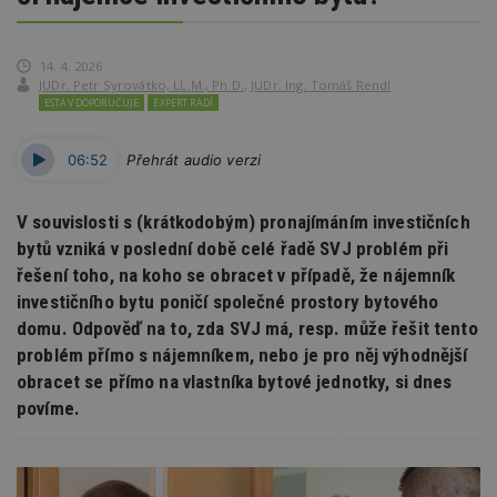
14. 4. 2026
JUDr. Petr Syrovátko, LL.M., Ph.D.
,
JUDr. Ing. Tomáš Rendl
ESTAV DOPORUČUJE
EXPERT RADÍ
06:52
Přehrát audio verzi
V souvislosti s (krátkodobým) pronajímáním investičních
bytů vzniká v poslední době celé řadě SVJ problém při
řešení toho, na koho se obracet v případě, že nájemník
investičního bytu poničí společné prostory bytového
domu. Odpověď na to, zda SVJ má, resp. může řešit tento
problém přímo s nájemníkem, nebo je pro něj výhodnější
obracet se přímo na vlastníka bytové jednotky, si dnes
povíme.