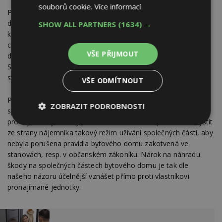
souborů cookie.
Více informací
Povinnost nepoškozovat společné části bytového domu lze
dovozovat i např. z § 2256 občanského zákoníku, podle
SHOW ALL PARTNERS
(1634) →
kterého je povinností nájemníka dodržovat obvyklá pravidla
chování v domě. Poškozování společných částí bytového
VŠE PŘIJMOUT
domu taková obvyklá pravidla dle našeho názoru porušuje.
Současně bude tato povinnost zpravidla zakotvena i přímo ve
stanovách SVJ.
VŠE ODMÍTNOUT
Prakticky to tak znamená, že pokud nájemník poškodí
ZOBRAZIT PODROBNOSTI
společné části domu, SVJ může argumentovat, že vlastník
pronajímané jednotky porušil svou zákonnou povinnost zajistit
Nezbytně
Výkonové
Soubory
ze strany nájemníka takový režim užívání společných částí, aby
nutné
soubory
cílení
soubory
nebyla porušena pravidla bytového domu zakotvená ve
stanovách, resp. v občanském zákoníku. Nárok na náhradu
škody na společných částech bytového domu je tak dle
našeho názoru účelnější vznášet přímo proti vlastníkovi
Funkční soubory
Nezařazené
pronajímané jednotky.
soubory