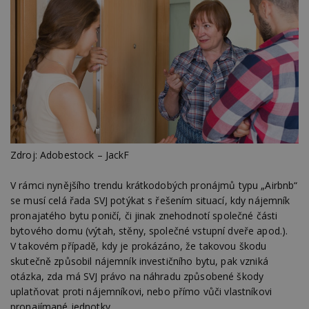
Zdroj: Adobestock – JackF
V rámci nynějšího trendu krátkodobých pronájmů typu „Airbnb“
se musí celá řada SVJ potýkat s řešením situací, kdy nájemník
pronajatého bytu poničí, či jinak znehodnotí společné části
bytového domu (výtah, stěny, společné vstupní dveře apod.).
V takovém případě, kdy je prokázáno, že takovou škodu
skutečně způsobil nájemník investičního bytu, pak vzniká
otázka, zda má SVJ právo na náhradu způsobené škody
uplatňovat proti nájemníkovi, nebo přímo vůči vlastníkovi
pronajímané jednotky.