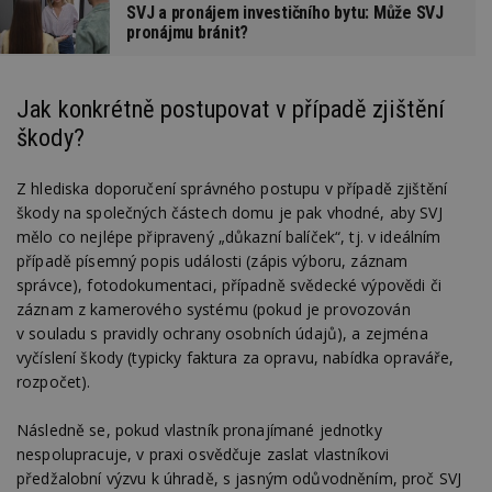
SVJ a pronájem investičního bytu: Může SVJ
pronájmu bránit?
Nezbytně nutné soubory
Jak konkrétně postupovat v případě zjištění
Výkonové soubory
Soubory cílení
škody?
Funkční soubory
Nezařazené soubory
Nezbytně nutné soubory cookie umožňují základní
Z hlediska doporučení správného postupu v případě zjištění
funkce webových stránek, jako je přihlášení
škody na společných částech domu je pak vhodné, aby SVJ
uživatele a správa účtu. Webové stránky nelze bez
mělo co nejlépe připravený „důkazní balíček“, tj. v ideálním
nezbytně nutných souborů cookie správně
používat.
případě písemný popis události (zápis výboru, záznam
správce), fotodokumentaci, případně svědecké výpovědi či
Provider
/
Název
Vyprší
P
Doména
záznam z kamerového systému (pokud je provozován
v souladu s pravidly ochrany osobních údajů), a zejména
_hjIncludedInPageviewSample
2
T
Hotjar Ltd
minuty
co
www.estav.cz
vyčíslení škody (typicky faktura za opravu, nabídka opraváře,
na
rozpočet).
ab
Ho
zd
ná
Následně se, pokud vlastník pronajímané jednotky
z
nespolupracuje, v praxi osvědčuje zaslat vlastníkovi
vz
d
předžalobní výzvu k úhradě, s jasným odůvodněním, proč SVJ
l