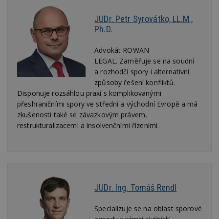
vy
se
JUDr. Petr Syrovátko, LL.M.,
_hjFirstSeen
29
S
Ph.D.
Hotjar Ltd
minut
je
.estav.cz
54
ab
sekund
sl
Advokát ROWAN
ce
LEGAL.
Zaměřuje se na soudní
pr
po
a rozhodčí spory i alternativní
N
způsoby řešení konfliktů.
ž
id
Disponuje rozsáhlou praxí s komplikovanými
i
přeshraničními spory ve střední a východní Evropě a má
_hjAbsoluteSessionInProgress
29
S
Hotjar Ltd
zkušenosti také se závazkovým právem,
minut
je
.estav.cz
54
ab
restrukturalizacemi a insolvenčními řízeními.
sekund
sl
ce
pr
po
N
ž
id
i
JUDr. Ing. Tomáš Rendl
counter
www.estav.cz
29
T
minut
co
53
po
Specializuje se na oblast sporové
sekund
vy