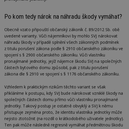
Po kom tedy nárok na náhradu škody vymáhat?
Obecně vzato připouští občanský zákoník č. 89/2012 Sb. obě
uvedené varianty. Vůči nájemníkovi by mohlo SVJ nárokovat
náhradu škody v případě splnění všech zákonných podmínek
z titulu porušení zákona podle § 2910 občanského zákoníku ve
spojení s § 2900 občanského zákoníku. Vůči vlastníku
pronajímané jednotky, jejíž nájemce škodu SVJ na společných
částech bytového domu způsobil, pak z titulu porušení
zákona dle § 2910 ve spojení s § 1176 občanského zákoníku.
Vzhledem k praktickým rizikům těchto variant se však
přikláníme k postupu, kdy SVJ bude nárokovat vzniklé škody na
společných částech domu přímo vůči vlastníku pronajímané
jednotky. Takový postup je ostatně obvyklý a SVJ k němu
přistupuje zejména proto, že identitu vlastníka jednotky může
nejisto ztotožnit (na rozdíl o krátkodobého uživatele jednotky).
Ten pak může následně regresně vymáhat předmětnou škodu