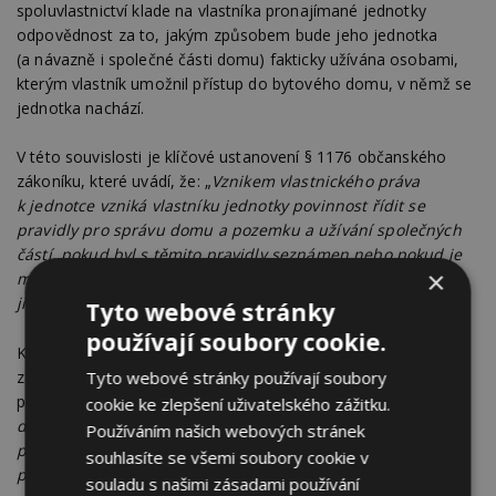
spoluvlastnictví klade na vlastníka pronajímané jednotky
odpovědnost za to, jakým způsobem bude jeho jednotka
(a návazně i společné části domu) fakticky užívána osobami,
kterým vlastník umožnil přístup do bytového domu, v němž se
jednotka nachází.
V této souvislosti je klíčové ustanovení § 1176 občanského
zákoníku, které uvádí, že: „
Vznikem vlastnického práva
k jednotce vzniká vlastníku jednotky povinnost řídit se
pravidly pro správu domu a pozemku a užívání společných
částí, pokud byl s těmito pravidly seznámen nebo pokud je
×
měl a mohl znát, jakož i zajistit jejich dodržování osobami,
jimž umožnil přístup do domu nebo bytu.
“
Tyto webové stránky
používají soubory cookie.
Komentářová literatura k tomuto ustanovení občanského
Tyto webové stránky používají soubory
zákoníku pak tuto povinnost vlastníka bytové jednotky rovněž
potvrzuje: „
Jakmile vlastník umožní dalším osobám přístup
cookie ke zlepšení uživatelského zážitku.
do domu nebo do bytu, je povinen vyžadovat dodržování
Používáním našich webových stránek
pravidel pro správu domu a užívání společných částí
souhlasíte se všemi soubory cookie v
po těchto osobách
.“
souladu s našimi zásadami používání