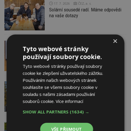
17. 7. 2026
ČEZ, a. s.
Solární sousedé radí. Máme odpovědi
na vaše dotazy
×
4. 7. 2026
ESTAV DOPORUČUJE
Tyto webové stránky
Jak chránit obnovitelné zdroje energie
používají soubory cookie.
před kybernetickými útoky
Tyto webové stránky používají soubory
cookie ke zlepšení uživatelského zážitku.
Používáním našich webových stránek
1. 7. 2026
souhlasíte se všemi soubory cookie v
Praktické kroky a nejnovější trendy ve
souladu s našimi zásadami používání
sdílení elektřiny pro samosprávy
souborů cookie.
Více informací
SHOW ALL PARTNERS
(1634) →
9. 6. 2026
EXPERT RADÍ
VŠE PŘIJMOUT