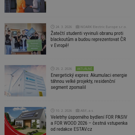
Funkční soubory
Nezařazené soubory
Nezbytně nutné soubory cookie umožňují základní
funkce webových stránek, jako je přihlášení
uživatele a správa účtu. Webové stránky nelze bez
24. 3. 2026
NOARK Electric Europe s.r.o.
nezbytně nutných souborů cookie správně
Žatečtí studenti vyvinuli obranu proti
používat.
blackoutům a budou reprezentovat ČR
Provider
/
v Evropě!
Název
Vyprší
P
Doména
_hjIncludedInPageviewSample
2
T
Hotjar Ltd
minuty
co
www.estav.cz
na
25. 2. 2026
AKTUÁLNĚ
ab
Ho
Energetický expres: Akumulaci energie
zd
táhnou velké projekty, residenční
ná
segment zpomalil
z
vz
d
l
z
st
10. 2. 2026
ABF, a.s.
w
Veletrhy úsporného bydlení FOR PASIV
_dc_gtm_UA-53599847-1
.estav.cz
53
T
a FOR WOOD 2026 – čestná vstupenka
sekund
co
od redakce ESTAV.cz
př
w