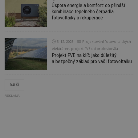
n
w
Úspora energie a komfort: co přináší
kombinace tepelného čerpadla,
fotovoltaiky a rekuperace
Název
Provider
/
Doména
Vyprší
Provider
/
Název
Vyprší
Popis
3. 12. 2025
Projektování fotovoltaických
_hjSessionUser_170189
.estav.cz
1 rok
Provider
Doména
Název
/
Vyprší
Popis
elektráren, projekt FVE od profesionála
tu
.ih.adscale.de
11 měsíců
test
.m6r.eu
59
Pokud víte
Doména
Provider
/
Projekt FVE na klíč jako důležitý
Název
Vyprší
4 týdny
Popis
minut
něco o tomto
Doména
54
souboru
a bezpečný základ pro vaši fotovoltaiku
_gid
1 den
Tento soubor
Google
Gdyn
1 rok
Gemius
sekund
cookie a jeho
cookie nastavuje
CMID
LLC
1 rok
Tyto s
Casale Media
.hit.gemius.pl
použití, které
Google
.estav.cz
cookie
Inc.
nejsou
Analytics. Ukládá
spojen
.casalemedia.com
c
.creative-serving.com
specifické pro
1 rok 3
a aktualizuje
reklam
konkrétní
týdny
jedinečnou
sledov
DALŠÍ
web, přidejte
hodnotu pro
produk
své příspěvky.
ui
.toplist.cz
Zavřením
každou
které 
prohlížeče
navštívenou
REKLAMA
uživate
mobile
www.estav.cz
2
Slouží k
stránku a slouží k
měsíce
zapamatování
cct
.m6r.eu
2 měsíce 4
počítání a
TDID
1 rok
Tento 
The Trade Desk
4 týdny
předvolby
týdny
sledování
cookie
Inc.
mobilního
zobrazení
inform
.adsrvr.org
zobrazení
_hjSession_170189
.estav.cz
29 minut
stránek.
tom, j
54 sekund
uživate
sssp_session
.estav.cz
30
Session pro
_ga
2 roky
Tento název
Google
web, a
minut
výdej
Gtest
1 týden
Gemius
souboru cookie
LLC
reklam
reklamy při
.hit.gemius.pl
je spojen s
.estav.cz
koncov