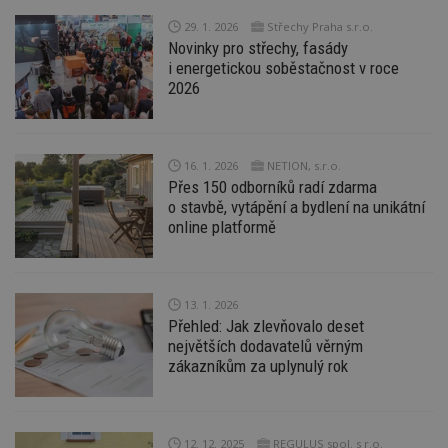
pr
po
29. 1. 2026
Střechy Praha s.r.o.
N
Novinky pro střechy, fasády
ž
i energetickou soběstačnost v roce
id
i
2026
_hjAbsoluteSessionInProgress
29
S
Hotjar Ltd
minut
je
.estav.cz
54
ab
sekund
sl
16. 1. 2026
NETION, s.r.o.
ce
pr
Přes 150 odborníků radí zdarma
po
o stavbě, vytápění a bydlení na unikátní
N
ž
online platformě
id
i
counter
www.estav.cz
29
T
minut
co
13. 1. 2026
53
po
sekund
vy
Přehled: Jak zlevňovalo deset
se
největších dodavatelů věrným
zákazníkům za uplynulý rok
__gfp_64b
1 rok
Je
Google LLC
so
.estav.cz
kt
sp
da
c
12. 12. 2025
REGULUS spol. s r.o.