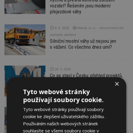
vozidel? Řešením jsou moderní
přejezdové váhy
4. 6. 2026
Manat s.r.o. – tenzometrické
snímače zatížení
Silniční mostní váhy už nejsou jen
o vážení. Co všechno dnes umí?
24. 3. 2026
Co se staví v Česku: přehled projektů,
které mění města i regiony
×
Tyto webové stránky
používají soubory cookie.
Tyto webové stránky používají soubory
24. 3. 2026
cookie ke zlepšení uživatelského zážitku.
Nová komunikace nebyla předána obci.
V čem může být problém pro vlastníky
Používáním našich webových stránek
okolních domů?
souhlasíte se všemi soubory cookie v