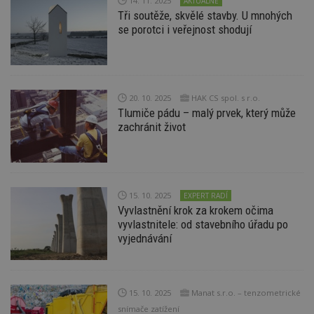
14. 11. 2025
AKTUÁLNĚ
d
Tři soutěže, skvělé stavby. U mnohých
l
z
se porotci i veřejnost shodují
st
w
_dc_gtm_UA-53599847-1
.estav.cz
53
T
sekund
co
př
w
20. 10. 2025
HAK CS spol. s r.o.
po
Tlumiče pádu – malý prvek, který může
S
zachránit život
Go
da
kó
Po
lz
z
nu
be
15. 10. 2025
EXPERT RADÍ
sk
Vyvlastnění krok za krokem očima
f
vyvlastnitele: od stavebního úřadu po
s
ná
vyjednávání
je
kt
id
p
ú
An
15. 10. 2025
Manat s.r.o. – tenzometrické
snímače zatížení
id
www.estav.cz
1 rok
T