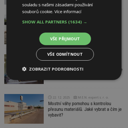
souladu s našimi zásadami používání
souborů cookie.
Více informací
10. 2. 2026
ESTAV DOPORUČUJE
SHOW ALL PARTNERS
(1634) →
Když drony pomáhají: Česká firma si
vyvinula systém na diagnostiku staveb
VŠE PŘIJMOUT
VŠE ODMÍTNOUT
21. 1. 2026
ESTAV DOPORUČUJE
Secesní architektura Josefa Fanty
ZOBRAZIT PODROBNOSTI
a modernizace nádražní budovy v Praze
Nezbytně
Výkonové
Soubory
nutné
soubory
cílení
soubory
22. 12. 2025
M.E.N. expert s. r. o.
Mostní váhy pomohou s kontrolou
přesunu materiálů. Jaké vybrat a čím je
Funkční soubory
Nezařazené
vybavit?
soubory