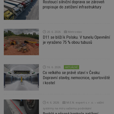
Rostoucí silniční doprava se zároveň
propisuje do zatížení infrastruktury
20. 6. 2026
Metrostav
D11 se blíží k Polsku. V tunelu Opevnění
je vyraženo 75 % obou tubusů
16. 6. 2026
AKTUÁLNĚ
Co velkého se právě staví v Česku:
Dopravní stavby, nemocnice, sportoviště
i kostel
4. 6. 2026
M.E.N. expert s. r. o. – vážní
systémy na míru vašemu podnikání
Rychlá a přesná kontrola zatížení