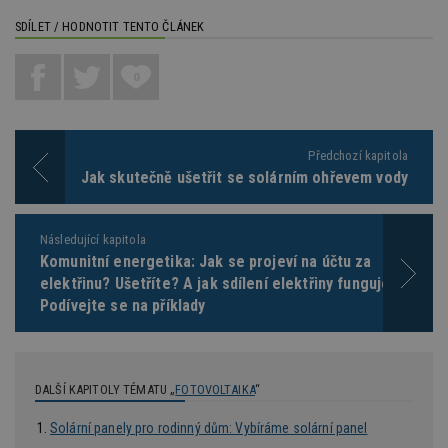
je
kt
SDÍLET / HODNOTIT TENTO ČLÁNEK
id
p
ú
An
0
id
www.estav.cz
1 rok
T
co
po
vy
se
Předchozí kapitola
Jak skutečně ušetřit se solárním ohřevem vody
_hjFirstSeen
29
S
Hotjar Ltd
minut
je
.estav.cz
54
ab
sekund
sl
Následující kapitola
ce
pr
Komunitní energetika: Jak se projeví na účtu za
po
elektřinu? Ušetříte? A jak sdílení elektřiny funguje?
N
ž
Podívejte se na příklady
id
i
_hjAbsoluteSessionInProgress
29
S
Hotjar Ltd
minut
je
.estav.cz
54
ab
DALŠÍ KAPITOLY TÉMATU „
FOTOVOLTAIKA
“
sekund
sl
ce
pr
Solární panely pro rodinný dům: Vybíráme solární panel
po