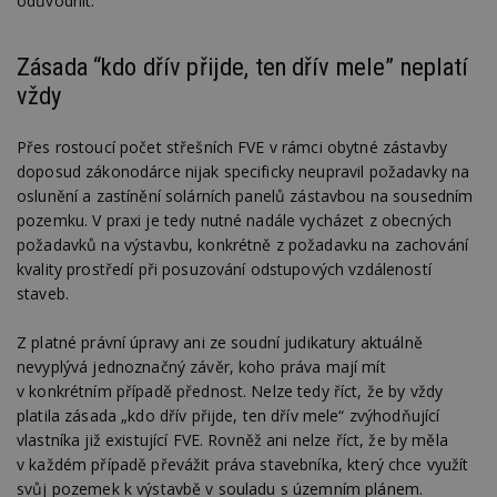
odůvodnit.
Funkční soubory
Nezařazené
Zásada “kdo dřív přijde, ten dřív mele” neplatí
soubory
vždy
Přes rostoucí počet střešních FVE v rámci obytné zástavby
doposud zákonodárce nijak specificky neupravil požadavky na
oslunění a zastínění solárních panelů zástavbou na sousedním
pozemku. V praxi je tedy nutné nadále vycházet z obecných
Nezbytně nutné soubory
požadavků na výstavbu, konkrétně z požadavku na zachování
Výkonové soubory
Soubory cílení
kvality prostředí při posuzování odstupových vzdáleností
Funkční soubory
Nezařazené soubory
staveb.
Nezbytně nutné soubory cookie umožňují základní
Z platné právní úpravy ani ze soudní judikatury aktuálně
funkce webových stránek, jako je přihlášení
uživatele a správa účtu. Webové stránky nelze bez
nevyplývá jednoznačný závěr, koho práva mají mít
nezbytně nutných souborů cookie správně
v konkrétním případě přednost. Nelze tedy říct, že by vždy
používat.
platila zásada „kdo dřív přijde, ten dřív mele“ zvýhodňující
Provider
/
vlastníka již existující FVE. Rovněž ani nelze říct, že by měla
Název
Vyprší
P
Doména
v každém případě převážit práva stavebníka, který chce využít
_hjIncludedInPageviewSample
2
T
Hotjar Ltd
svůj pozemek k výstavbě v souladu s územním plánem.
minuty
co