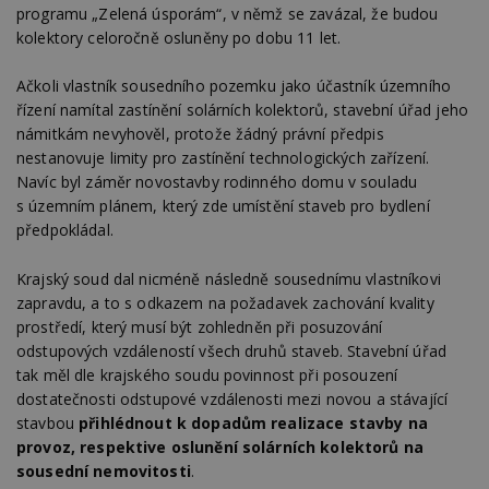
programu „Zelená úsporám“, v němž se zavázal, že budou
kolektory celoročně osluněny po dobu 11 let.
Ačkoli vlastník sousedního pozemku jako účastník územního
řízení namítal zastínění solárních kolektorů, stavební úřad jeho
námitkám nevyhověl, protože žádný právní předpis
nestanovuje limity pro zastínění technologických zařízení.
Navíc byl záměr novostavby rodinného domu v souladu
s územním plánem, který zde umístění staveb pro bydlení
předpokládal.
Krajský soud dal nicméně následně sousednímu vlastníkovi
zapravdu, a to s odkazem na požadavek zachování kvality
prostředí, který musí být zohledněn při posuzování
odstupových vzdáleností všech druhů staveb. Stavební úřad
tak měl dle krajského soudu povinnost při posouzení
dostatečnosti odstupové vzdálenosti mezi novou a stávající
stavbou
přihlédnout k dopadům realizace stavby na
provoz, respektive oslunění solárních kolektorů na
sousední nemovitosti
.