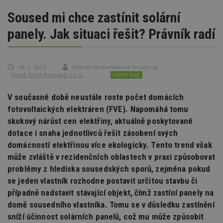
Soused mi chce zastínit solární
panely. Jak situaci řešit? Právník radí
18. 1. 2023
Alžbeta Nemeškalová Rosinová
Frank Bold Advokáti, s.r.o.
EXPERT RADÍ
V současné době neustále roste počet domácích
fotovoltaických elektráren (FVE). Napomáhá tomu
skokový nárůst cen elektřiny, aktuálně poskytované
dotace i snaha jednotlivců řešit zásobení svých
domácností elektřinou více ekologicky. Tento trend však
může zvláště v rezidenčních oblastech v praxi způsobovat
problémy z hlediska sousedských sporů, zejména pokud
se jeden vlastník rozhodne postavit určitou stavbu či
případně nadstavit stávající objekt, čímž zastíní panely na
domě sousedního vlastníka. Tomu se v důsledku zastínění
sníží účinnost solárních panelů, což mu může způsobit