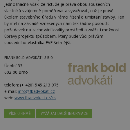
www.estav.cz
Jednoznačně však lze říct, že je práva obou sousedních
na
ab
vlastníků vzájemně poměřovat a vyvažovat, což je právě
Ho
zd
úkolem stavebního úřadu v rámci řízení o umístění stavby. Ten
ná
by měl na základě vznesených námitek řádně posoudit
z
vz
požadavek na zachování kvality prostředí a zvážit i možnost
d
úpravy projektu způsobem, který bude vůči právům
l
z
sousedního vlastníka FVE šetrnější.
st
w
_dc_gtm_UA-53599847-1
.estav.cz
53
T
FRANK BOLD ADVOKÁTI, S.R.O.
sekund
co
př
Údolní 33
w
602 00 Brno
po
S
Go
telefon:
(+ 420) 545 213 975
da
kó
e-mail:
info@fbadvokati.cz
Po
web:
www.fbadvokati.cz/cs
lz
z
nu
be
VÍCE O FIRMĚ
VYŽÁDAT DALŠÍ INFORMACE
sk
f
s
ná