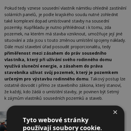
Pokud tedy vznese sousední vlastník námitku ohledně zastínění
solárních panelů, je podle krajského soudu nutné zohlednit
také komplexní dopad umísťované stavby na sousední
pozemky. Kupříkladu je nutno přihlédnout i k tomu, zda
pozemek, na kterém má stavba vzniknout, umožňuje její jiné
situování a zda jsou s touto změnou umístění spojeny náklady.
Dále musí stavební úřad posoudit proporcionalitu, tedy
přiměřenost mezi zásahem do práv sousedního
vlastníka, který při užívání svého rodinného domu
využívá sluneční energie, a zásahem do práva
stavebníka užívat svůj pozemek, který je pozemkem
určeným pro výstavbu rodinného domu
. Takový postup lze
ostatně dovodit i přímo ze stavebního zákona, který stanoví,
že každý, kdo žádá o umístění stavby, je povinen být šetrný
k zájmům vlastníků sousedních pozemků a staveb.
×
Tyto webové stránky
Kolik elektřiny reálně vyrobí fotovoltaická
používají soubory cookie.
elektrárna? Co ovlivní výkon elektrárny?