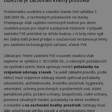
Důležité je zachování kvality prostředí
Problematiku osvětlení a oslunění staveb řeší vyhláška č.
268/2009 Sb., o technických požadavcích na stavby.
Předepisuje však zajištění normových hodnot pro denní
osvětlení pouze pro obytné a pobytové místnosti. V případě
zastínění FVE umístěné na střeše budovy z ní tedy nelze vyjít.
Ani žádný další právní předpis v současnosti nestanovuje limity
pro zastínění technologických zařízení, včetně FVE.
Základ pro řešení zastínění FVE sousední stavbou však
najdeme ve vyhlášce č. 501/2006 Sb., o obecných požadavcích
na využívání území, která upravuje rovněž
požadavky na
vzájemné odstupy staveb
. Ta uvádí základní pravidlo, podle
něhož musí vzájemné odstupy staveb splňovat požadavky
urbanistické, architektonické, životního prostředí, hygienické,
veterinární, ochrany povrchových a podzemních vod, státní
památkové péče, požární ochrany, bezpečnosti, civilní ochrany,
prevence závažných havárií, požadavky na denní osvětlení
a oslunění a
na zachování kvality prostředí.
Odstupy musí
dále umožňovat údržbu staveb a užívání prostoru mezi