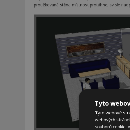
proužkovaná stěna místnost protáhne, svisle naop
Tyto webov
Tyto webové strán
webových stránek
souborů cookie.
V