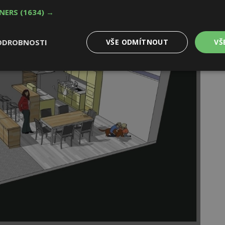
TNERS
(1634) →
ODROBNOSTI
VŠE ODMÍTNOUT
VŠ
Výkonové
Soubory cílení
Funkční
y
soubory
soubory
oubory
Výkonové soubory
Soubory cílení
Funkční soubory
Ne
ry cookie umožňují základní funkce webových stránek, jako je přihlášení uživatele
e bez nezbytně nutných souborů cookie správně používat.
Provider
/
Vyprší
Popis
Doména
geviewSample
2
Tento soubor cookie je nastaven tak, 
Hotjar Ltd
minuty
Hotjar o tom, zda je tento návštěvník 
www.estav.cz