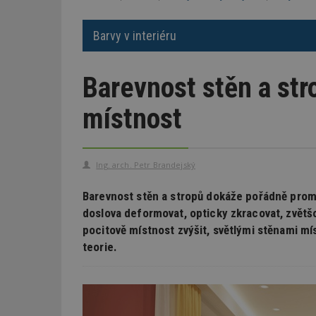
Barvy v interiéru
Barevnost stěn a str
místnost
Ing. arch. Petr Brandejský
Barevnost stěn a stropů dokáže pořádně promě
doslova deformovat, opticky zkracovat, zvětš
pocitově místnost zvýšit, světlými stěnami mí
teorie.