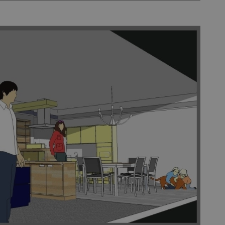
vzorkování dat definovaného limitem z
vašeho webu.
847-1
.estav.cz
53
Tento soubor cookie je přidružen k w
sekund
Správce značek Google k načtení dalšíc
stránku. Pokud je použit, lze jej považ
nutný, protože bez něj jiné skripty ne
správně. Konec názvu je jedinečné číslo
identifikátorem přidruženého účtu Goog
www.estav.cz
1 rok
Tento soubor cookie se používá k vytvá
uživatele
29
Soubor cookie je nastaven tak, aby Hot
Hotjar Ltd
minut
začátek cesty uživatele pro celkový poče
.estav.cz
54
Neobsahuje žádné identifikovatelné in
sekund
onInProgress
29
Soubor cookie je nastaven tak, aby Hot
Hotjar Ltd
minut
začátek cesty uživatele pro celkový poče
.estav.cz
54
Neobsahuje žádné identifikovatelné in
sekund
www.estav.cz
29
Tento soubor cookie se používá k vytvá
minut
uživatele
53
sekund
1 rok
Jedná se o soubor cookie, který slouží k
Google LLC
dalších souborů cookie návštěvníkem 
.estav.cz