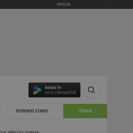
DISKUZE
estav.tv
nový videoportál
DOPRAVNÍ STAVBY
TÉMATA
BOOK: PŘÍRUČKY ZDARMA!