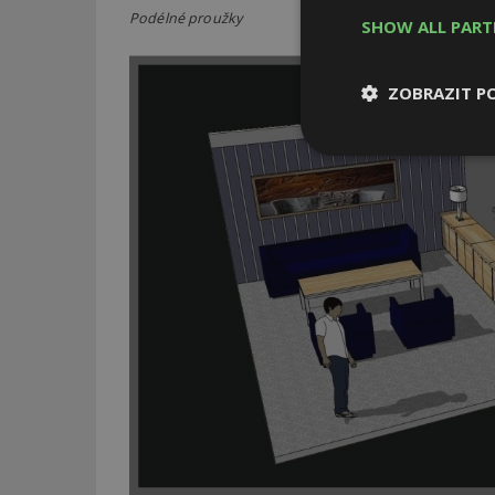
Podélné proužky
SHOW ALL PAR
ZOBRAZIT P
Nezbytně
nutné soubor
Nezbytně nutné s
Nezbytně nutné soubo
Webové stránky nelz
Název
_hjIncludedInPa