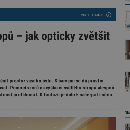
VÍCE O TÉMATU
opů – jak opticky zvětšit
nit prostor vašeho bytu. S barvami se dá prostor
ovat. Pomocí vzorů na výšku či světlého stropu alespoň
stnost protáhnout. K fantazii je dobré načerpat i něco
NE