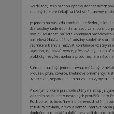
Světlé tóny stěn mohou opticky dohnat deficit svět
chladných, které čekají na třetí silně barevný odstí
Je jenom na vás, zda kombinujete šedou, bílou a 
dva odstíny šedé doplníte tmavou zelenou či purpuro
mysleli. Místnosti můžete kombinací pastelových o
pastelová žlutá a béžové odstíny společně s oran
vzorníkem barev a nazývat kombinace vzletnými 
tajemno, od názvů ovoce, přes květiny, až po tó
prakticky nevyčerpatelná a proto nechám něco na v
Stěna nemusí být jednobarevná, může být z někol
proužek, pruh, čtverce, květinové ornamenty, rust
uzance zde nejsou a je jen na vás, co vymyslíte. P
Vhodným prvkem přechodu stěny na strop je vyn
vložením pruhu nebo nestejných proužků. Toto řeš
Pochopitelně, hovoříme-li o barevnosti stěn, jsou v
struktura obkladu, dřevo a kámen, matová barva pr
doplněno o mobiliář a další prvky vaší domácnosti