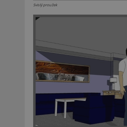
Svislý proužek
_dc_gtm_UA-53599
id
_hjFirstSeen
_hjAbsoluteSessi
counter
__gfp_64b