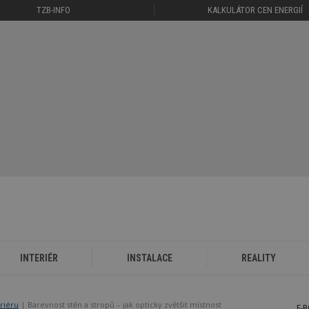
TZB-INFO
KALKULÁTOR CEN ENERGIÍ
INTERIÉR
INSTALACE
REALITY
eriéru
Barevnost stěn a stropů – jak opticky zvětšit místnost
E-