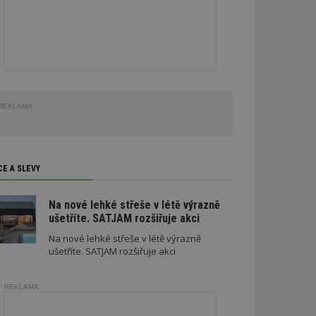
REKLAMA
CE A SLEVY
Na nové lehké střeše v létě výrazně
ušetříte. SATJAM rozšiřuje akci
Na nové lehké střeše v létě výrazně
ušetříte. SATJAM rozšiřuje akci
REKLAMA