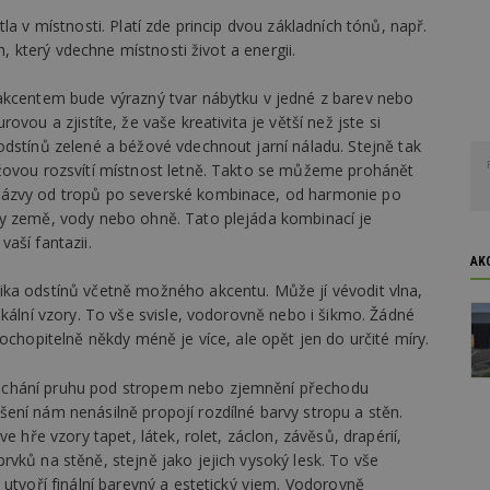
la v místnosti. Platí zde princip dvou základních tónů, např.
n, který vdechne místnosti život a energii.
akcentem bude výrazný tvar nábytku v jedné z barev nebo
vou a zjistíte, že vaše kreativita je větší než jste si
dstínů zelené a béžové vdechnout jarní náladu. Stejně tak
žovou rozsvítí místnost letně. Takto se můžeme prohánět
názvy od tropů po severské kombinace, od harmonie po
ny země, vody nebo ohně. Tato plejáda kombinací je
aší fantazii.
AK
ika odstínů včetně možného akcentu. Může jí vévodit vlna,
ikální vzory. To vše svisle, vodorovně nebo i šikmo. Žádné
ochopitelně někdy méně je více, ale opět jen do určité míry.
echání pruhu pod stropem nebo zjemnění přechodu
ení nám nenásilně propojí rozdílné barvy stropu a stěn.
e hře vzory tapet, látek, rolet, záclon, závěsů, drapérií,
vků na stěně, stejně jako jejich vysoký lesk. To vše
 utvoří finální barevný a estetický vjem. Vodorovně