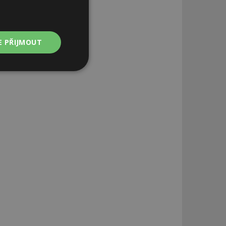
E PŘIJMOUT
Nezařazené
soubory
zařazené soubory
 a správa účtu.
aby informoval
zahrnut do