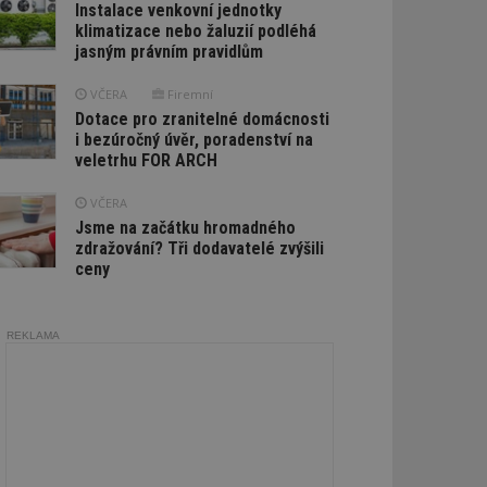
Instalace venkovní jednotky
klimatizace nebo žaluzií podléhá
jasným právním pravidlům
VČERA
Firemní
Dotace pro zranitelné domácnosti
i bezúročný úvěr, poradenství na
veletrhu FOR ARCH
VČERA
Jsme na začátku hromadného
zdražování? Tři dodavatelé zvýšili
ceny
REKLAMA