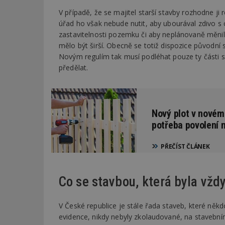
V případě, že se majitel starší stavby rozhodne ji
úřad ho však nebude nutit, aby ubourával zdivo s 
Název
Provider
Pr
Název
Název
/
D
zastavitelnosti pozemku či aby neplánovaně měnil
Název
_hjSessionUser_1
Doména
mělo být širší. Obecně se totiž dispozice původní s
test
.m
tu
_gid
CMID
Novým regulím tak musí podléhat pouze ty části s
Google
LLC
předělat.
Gdyn
mobile
ww
.estav.cz
_ga
TDID
Google
sssp_session
c
.e
LLC
.estav.cz
ui
Nový plot v novém
VISITOR_INFO1_LI
cct
potřeba povolení 
_hjSession_170189
PŘEČÍST ČLÁNEK
Gtest
uid
C
Co se stavbou, která byla vžd
test_cookie
bm2uu
V České republice je stále řada staveb, které někd
cct
id
evidence, nikdy nebyly zkolaudované, na stavební
ibbid