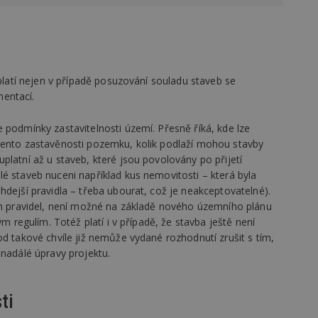
vzorkování dat definovaného limitem z
vašeho webu.
847-1
.estav.cz
53
Tento soubor cookie je přidružen k w
sekund
Správce značek Google k načtení dalšíc
stránku. Pokud je použit, lze jej považ
nutný, protože bez něj jiné skripty ne
správně. Konec názvu je jedinečné číslo
 platí nejen v případě posuzování souladu staveb se
identifikátorem přidruženého účtu Goog
entací.
www.estav.cz
1 rok
Tento soubor cookie se používá k vytvá
uživatele
 podmínky zastavitelnosti území. Přesně říká, kde lze
29
Soubor cookie je nastaven tak, aby Hot
Hotjar Ltd
cento zastavěnosti pozemku, kolik podlaží mohou stavby
minut
začátek cesty uživatele pro celkový poče
.estav.cz
54
Neobsahuje žádné identifikovatelné in
platní až u staveb, které jsou povolovány po přijetí
sekund
é staveb nuceni například kus nemovitosti – která byla
onInProgress
29
Soubor cookie je nastaven tak, aby Hot
Hotjar Ltd
hdejší pravidla – třeba ubourat, což je neakceptovatelné).
minut
začátek cesty uživatele pro celkový poče
.estav.cz
ých pravidel, není možné na základě nového územního plánu
54
Neobsahuje žádné identifikovatelné in
sekund
ým regulím. Totéž platí i v případě, že stavba ještě není
od takové chvíle již nemůže vydané rozhodnutí zrušit s tím,
www.estav.cz
29
Tento soubor cookie se používá k vytvá
minut
uživatele
enadálé úpravy projektu.
53
sekund
1 rok
Jedná se o soubor cookie, který slouží k
Google LLC
ti
dalších souborů cookie návštěvníkem 
.estav.cz