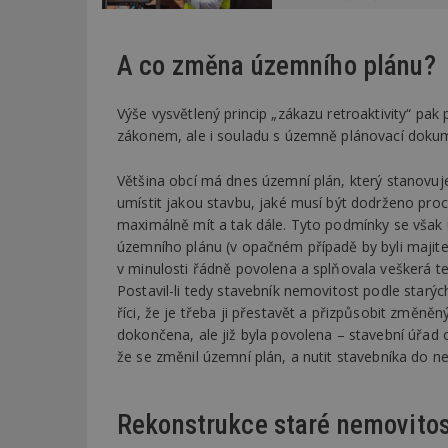
_dc_gtm_UA-53599
A co změna územního plánu?
Výše vysvětlený princip „zákazu retroaktivity“ pak
zákonem, ale i souladu s územně plánovací dokum
id
Většina obcí má dnes územní plán, který stanovuje
_hjFirstSeen
umístit jakou stavbu, jaké musí být dodrženo pro
maximálně mít a tak dále. Tyto podmínky se však u
územního plánu (v opačném případě by byli majitel
_hjAbsoluteSessi
v minulosti řádně povolena a splňovala veškerá te
Postavil-li tedy stavebník nemovitost podle star
říci, že je třeba ji přestavět a přizpůsobit změněn
dokončena, ale již byla povolena – stavební úřad 
counter
že se změnil územní plán, a nutit stavebníka do n
__gfp_64b
Rekonstrukce staré nemovitos