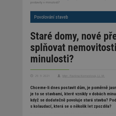
postavily v minulosti?
Povolování staveb
Staré domy, nové př
splňovat nemovitosti
minulosti?
29. 9. 2021
Mgr. Pavlína Komedová, LL.M.
Chceme-li dnes postavit dům, je poměrně jasn
je to se stavbami, které vznikly v dobách min
když se dodatečně povoluje stará stavba? Podl
s kolaudací, která se o několik let zpozdila?