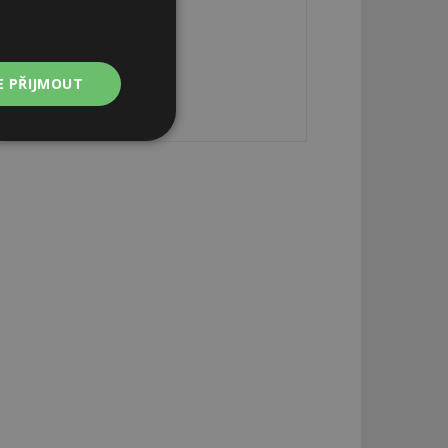
E PŘIJMOUT
Nezařazené
soubory
zařazené soubory
 a správa účtu.
aby informoval
zahrnut do