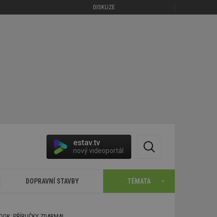
DISKUZE
estav.tv
nový videoportál
DOPRAVNÍ STAVBY
TÉMATA
BOOK: PŘÍRUČKY ZDARMA!