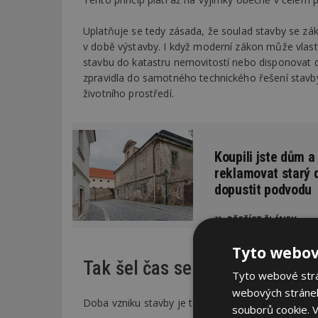
Uplatňuje se tedy zásada, že soulad stavby se zák
v době výstavby. I když moderní zákon může vlastn
stavbu do katastru nemovitostí nebo disponovat 
zpravidla do samotného technického řešení stav
životního prostředí.
Koupili jste dům a
reklamovat starý 
dopustit podvodu
PŘEČÍST ČLÁNEK
Tyto webov
Tak šel čas se stavební legisl
Tyto webové strán
webových stránek
Doba vzniku stavby je tedy podstatná – podle ní s
souborů cookie.
V