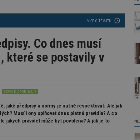
VÍCE O TÉMATU
edpisy. Co dnes musí
, které se postavily v
ESTAV DOPORUČUJE
é, jaké předpisy a normy je nutné respektovat. Ale jak
ulých? Musí i ony splňovat dnes platná pravidla? A co
e jakých pravidel může být povolena? A jak je to
NE