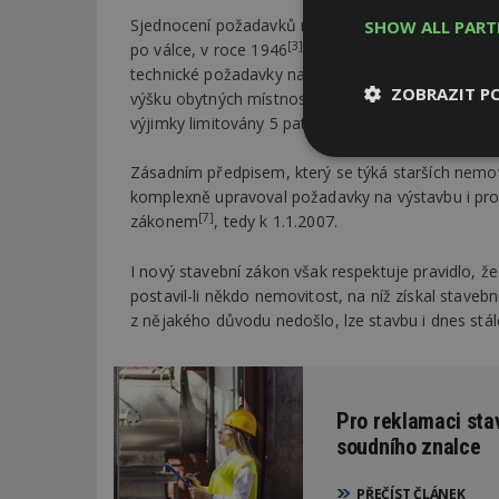
Sjednocení požadavků na výstavbu se přitom plánova
SHOW ALL PAR
[3]
po válce, v roce 1946
a jeho cílem bylo regulov
technické požadavky na stavby, které vznikaly za 
ZOBRAZIT P
výšku obytných místností alespoň 2,6 m, zakázal
[5]
výjimky limitovány 5 patry
.
Nezbytně
Zásadním předpisem, který se týká starších nemov
nutné soubor
komplexně upravoval požadavky na výstavbu i proc
[7]
zákonem
, tedy k 1.1.2007.
I nový stavební zákon však respektuje pravidlo, že s
postavil-li někdo nemovitost, na níž získal stavební
z nějakého důvodu nedošlo, lze stavbu i dnes stá
Nezbytně nutné s
Nezbytně nutné soubo
Webové stránky nelz
Pro reklamaci sta
Název
soudního znalce
_hjIncludedInPa
PŘEČÍST ČLÁNEK