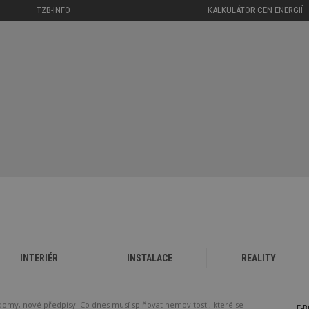
TZB-INFO
KALKULÁTOR CEN ENERGIÍ
INTERIÉR
INSTALACE
REALITY
domy, nové předpisy. Co dnes musí splňovat nemovitosti, které se
E-