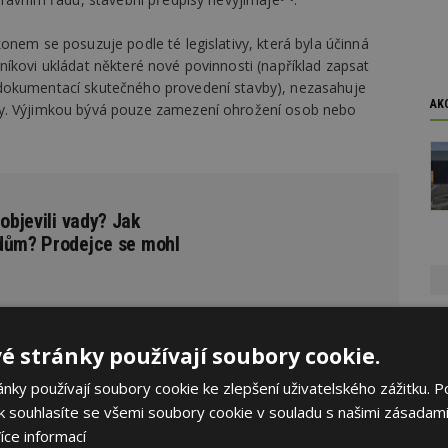
onem se posuzuje podle té legislativy, která byla účinná
íkovi ukládat některé nové povinnosti (například zapsat
dokumentací skutečného provedení stavby), nezasahuje
AK
by. Výjimkou bývá pouze zamezení ohrožení osob nebo
 objevili vady? Jak
dům? Prodejce se mohl
é stránky používají soubory cookie.
ativou
ky používají soubory cookie ke zlepšení uživatelského zážitku. P
 souhlasíte se všemi soubory cookie v souladu s našimi zásadami
e zpravidla určuje, jaké požadavky na výstavbu pro ni platí.
íce informací