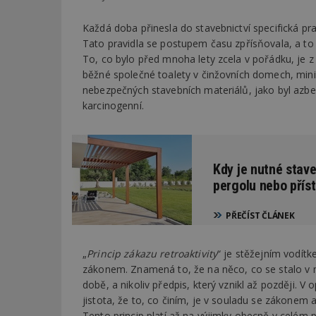
Každá doba přinesla do stavebnictví specifická pr
Tato pravidla se postupem času zpřísňovala, a to 
To, co bylo před mnoha lety zcela v pořádku, je z
běžné společné toalety v činžovních domech, min
nebezpečných stavebních materiálů, jako byl azbe
karcinogenní.
Kdy je nutné stave
pergolu nebo přís
PŘEČÍST ČLÁNEK
„
Princip zákazu retroaktivity
“ je stěžejním vodít
zákonem. Znamená to, že na něco, co se stalo v min
době, a nikoliv předpis, který vznikl až později. V
jistota, že to, co činím, je v souladu se zákone
Tento princip platí až na výjimky obecně v celém 