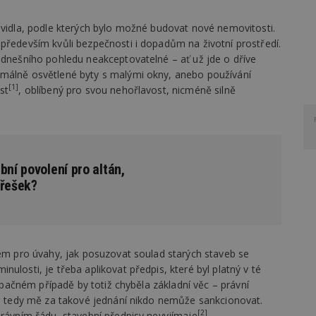
avidla, podle kterých bylo možné budovat nové nemovitosti.
především kvůli bezpečnosti i dopadům na životní prostředí.
 dnešního pohledu neakceptovatelné – ať už jde o dříve
imálně osvětlené byty s malými okny, anebo používání
[1]
st
, oblíbený pro svou nehořlavost, nicméně silně
bní povolení pro altán,
třešek?
kem pro úvahy, jak posuzovat soulad starých staveb se
ulosti, je třeba aplikovat předpis, které byl platný v té
 opačném případě by totiž chyběla základní věc – právní
m a tedy mě za takové jednání nikdo nemůže sankcionovat.
[2]
právním řádu, stavební předpisy nevyjímaje
.