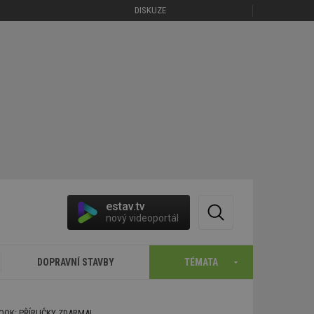
DISKUZE
estav.tv
nový videoportál
DOPRAVNÍ STAVBY
TÉMATA
BOOK: PŘÍRUČKY ZDARMA!