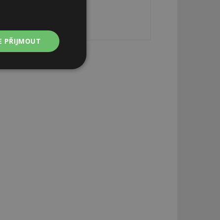
E PŘIJMOUT
Nezařazené
soubory
zařazené soubory
 a správa účtu.
aby informoval
zahrnut do