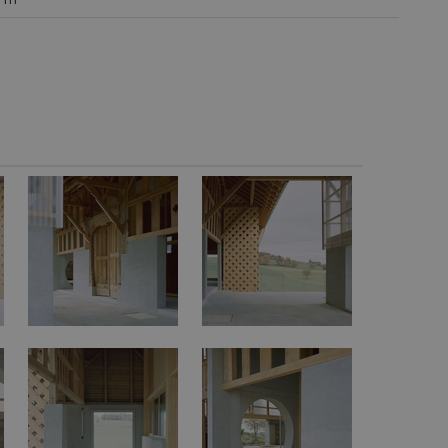
vzorkování dat definovaného limitem z
vašeho webu.
847-1
.estav.cz
53
Tento soubor cookie je přidružen k w
sekund
Správce značek Google k načtení dalšíc
stránku. Pokud je použit, lze jej považ
nutný, protože bez něj jiné skripty ne
správně. Konec názvu je jedinečné číslo
identifikátorem přidruženého účtu Goog
www.estav.cz
1 rok
Tento soubor cookie se používá k vytvá
uživatele
29
Soubor cookie je nastaven tak, aby Hot
Hotjar Ltd
minut
začátek cesty uživatele pro celkový poče
.estav.cz
54
Neobsahuje žádné identifikovatelné in
sekund
onInProgress
29
Soubor cookie je nastaven tak, aby Hot
Hotjar Ltd
minut
začátek cesty uživatele pro celkový poče
.estav.cz
54
Neobsahuje žádné identifikovatelné in
sekund
www.estav.cz
29
Tento soubor cookie se používá k vytvá
minut
uživatele
53
sekund
1 rok
Jedná se o soubor cookie, který slouží k
Google LLC
dalších souborů cookie návštěvníkem 
.estav.cz