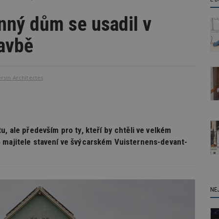
nný dům se usadil v
avbě
rsin Architectes
, ale především pro ty, kteří by chtěli ve velkém
 majitele stavení ve švýcarském Vuisternens-devant-
NE