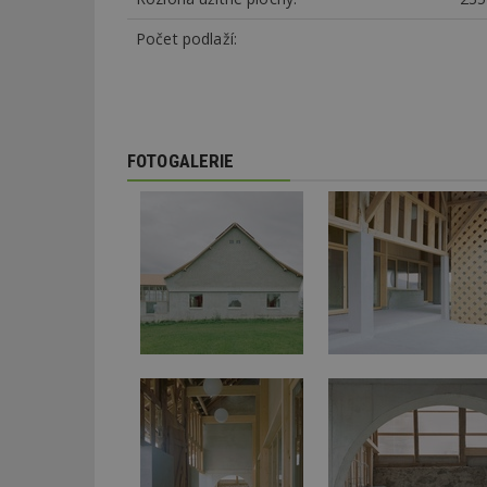
Počet podlaží:
_dc_gtm_UA-53599
FOTOGALERIE
id
_hjFirstSeen
_hjAbsoluteSessi
counter
__gfp_64b