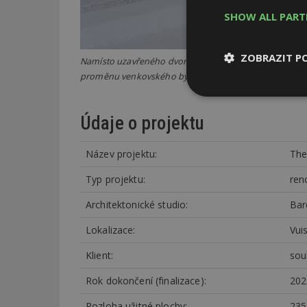
SHOW ALL PAR
ZOBRAZIT P
Namísto uzavřeného dvora vzniká otevřený prostor orient
proměnu venkovského bydlení i jeho současné potřeby
Nezbytně
nutné soubor
Údaje o projektu
Název projektu:
The
Typ projektu:
ren
Architektonické studio:
Bar
Nezbytně nutné s
Lokalizace:
Vui
Nezbytně nutné soubo
Webové stránky nelz
Klient:
sou
Název
Rok dokončení (finalizace):
202
_hjIncludedInPa
Rozloha užitné plochy:
23