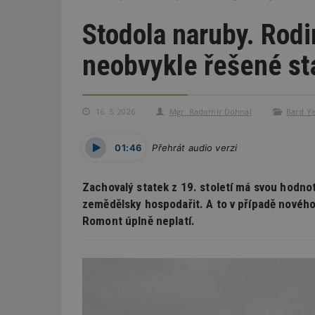
Stodola naruby. Rodi
neobvykle řešené st
16. 5. 2026
Mgr. Radomír Dohnal
Bard Ye
01:46
Přehrát audio verzi
Zachovalý statek z 19. století má svou hodnotu
zemědělsky hospodařit. A to v případě nového
Romont úplně neplatí.