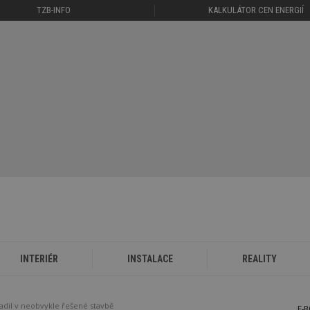
TZB-INFO
KALKULÁTOR CEN ENERGIÍ
INTERIÉR
INSTALACE
REALITY
adil v neobvykle řešené stavbě
E-