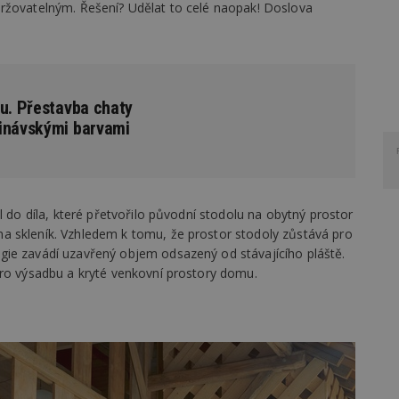
ržovatelným. Řešení? Udělat to celé naopak! Doslova
lu. Přestavba chaty
inávskými barvami
l do díla, které přetvořilo původní stodolu na obytný prostor
a skleník. Vzhledem k tomu, že prostor stodoly zůstává pro
gie zavádí uzavřený objem odsazený od stávajícího pláště.
pro výsadbu a kryté venkovní prostory domu.