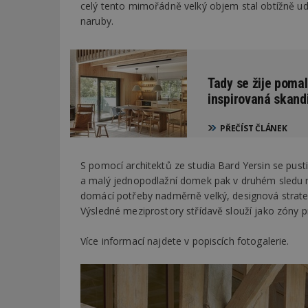
celý tento mimořádně velký objem stal obtížně ud
naruby.
Tady se žije poma
inspirovaná skand
PŘEČÍST ČLÁNEK
S pomocí architektů ze studia Bard Yersin se pusti
a malý jednopodlažní domek pak v druhém sledu n
domácí potřeby nadměrně velký, designová strate
Výsledné meziprostory střídavě slouží jako zóny 
Více informací najdete v popiscích fotogalerie.