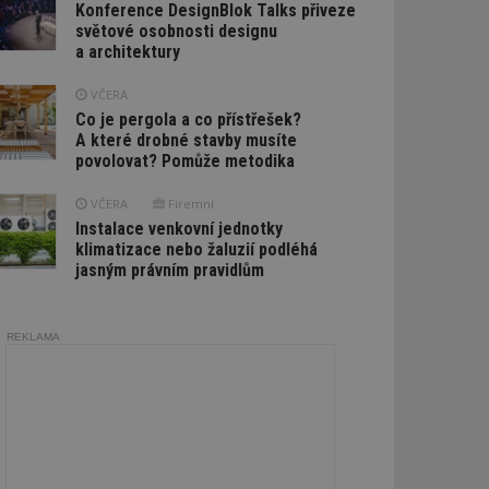
Konference DesignBlok Talks přiveze
světové osobnosti designu
a architektury
VČERA
Co je pergola a co přístřešek?
A které drobné stavby musíte
povolovat? Pomůže metodika
VČERA
Firemní
Instalace venkovní jednotky
klimatizace nebo žaluzií podléhá
jasným právním pravidlům
REKLAMA