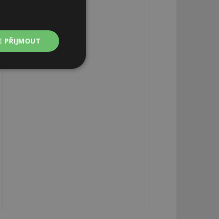
E PŘIJMOUT
Nezařazené
soubory
zařazené soubory
 a správa účtu.
aby informoval
zahrnut do