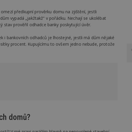
 omezí předkupní prověrku domu na zjištění, jestli
ali dům vypadá „jakžtakž“ v pořádku. Nechají se ukolébat
cký stav prověřil odhadce banky poskytující úvěr.
tek i bankovních odhadců je lhostejné, jestli má dům nějaké
desítky procent. Kupujícímu to ovšem jedno nebude, protože
rých domů?
itostí? V mé praxi narážím hlavně na nepovolené stavební