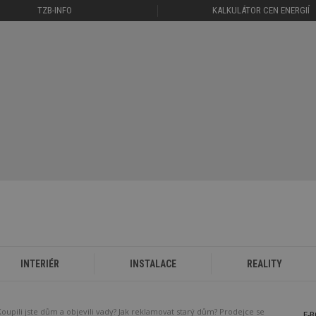
TZB-INFO
KALKULÁTOR CEN ENERGIÍ
INTERIÉR
INSTALACE
REALITY
Koupili jste dům a objevili vady? Jak reklamovat starý dům? Prodejce se
E-