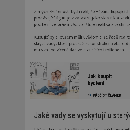
Z mých zkušeností bych řekl, že většina kupujících
prodávající figuruje v katastru jako vlastník a zd
pocitem, že právní věci zajišťuje realitka a techni
Kupující by si ovšem měli uvědomit, že řadě reali
skryté vady, které prodraží rekonstrukci třeba o 
mu vznikne vícenáklad ve statisících i milionech.
Jak koupit
bydlení
PŘEČÍST ČLÁNEK
Jaké vady se vyskytují u sta
Jaké vady se nejčastěji vyskytují u starých nemov