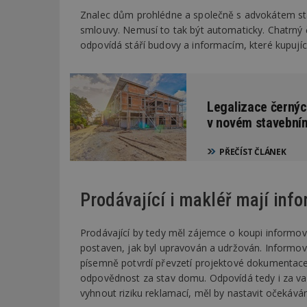
Znalec dům prohlédne a společně s advokátem stan
smlouvy. Nemusí to tak být automaticky. Chatrný 
Název
Provider
Pr
Název
odpovídá stáří budovy a informacím, které kupují
Název
/
D
Název
_hjSessionUser_1
Doména
test
.m
tu
_gid
CMID
Google
LLC
Gdyn
mobile
ww
.estav.cz
Legalizace černýc
_ga
TDID
Google
v novém stavební
sssp_session
c
.e
LLC
.estav.cz
ui
PŘEČÍST ČLÁNEK
VISITOR_INFO1_LI
cct
_hjSession_170189
Prodávající i makléř mají inf
Gtest
uid
Prodávající by tedy měl zájemce o koupi informo
C
postaven, jak byl upravován a udržován. Informov
test_cookie
písemně potvrdí převzetí projektové dokumentace 
bm2uu
odpovědnost za stav domu. Odpovídá tedy i za vad
cct
vyhnout riziku reklamací, měl by nastavit očekává
id
ibbid