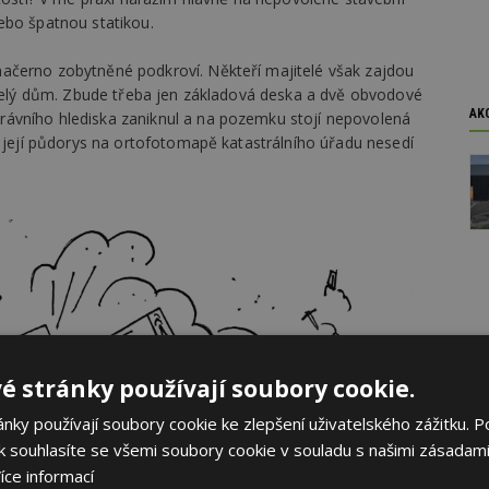
ebo špatnou statikou.
ačerno zobytněné podkroví. Někteří majitelé však zajdou
y celý dům. Zbude třeba jen základová deska a dvě obvodové
AK
ávního hlediska zaniknul a na pozemku stojí nepovolená
e její půdorys na ortofotomapě katastrálního úřadu nesedí
é stránky používají soubory cookie.
ky používají soubory cookie ke zlepšení uživatelského zážitku. P
 souhlasíte se všemi soubory cookie v souladu s našimi zásadami
íce informací