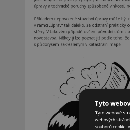
úpravy a technické poruchy způsobené vlhkostí, n
Příkladem nepovolené stavební úpravy může být n
v rámci „úprav“ tak daleko, že odstraní praktick
stěny. V takovém případě ovšem původní dům z pr
novostavba. Někdy ji lze poznat již podle toho, ž
s půdorysem zakresleným v katastrální mapě.
Tyto webov
Tyto webové strán
webových stránek
souborů cookie.
V