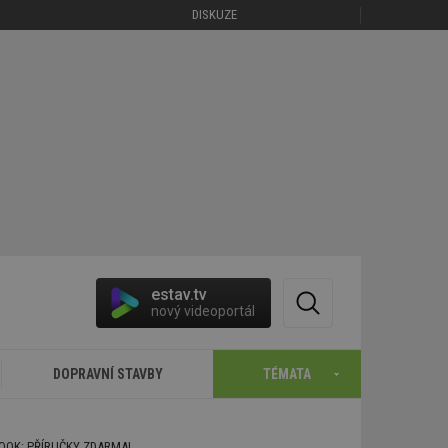
DISKUZE
estav.tv
nový videoportál
DOPRAVNÍ STAVBY
TÉMATA
BOOK: PŘÍRUČKY ZDARMA!