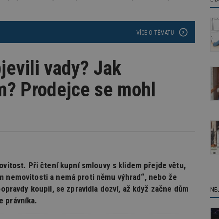
VÍCE O TÉMATU
jevili vady? Jak
m? Prodejce se mohl
vitost. Při čtení kupní smlouvy s klidem přejde větu,
em nemovitosti a nemá proti němu výhrad“, nebo že
oopravdy koupil, se zpravidla dozví, až když začne dům
NE
e právníka.