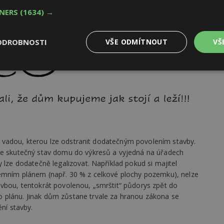
TNERS
(1634) →
ODROBNOSTI
VŠE ODMÍTNOUT
VŠ
Výkonové
Soubory cílení
Funkční
y
soubory
soubory
vní vadou, kterou lze odstranit dodatečným povolením stavby.
oubory
Výkonové soubory
Soubory cílení
Funkční soubory
Ne
ese skutečný stav domu do výkresů a vyjedná na úřadech
 lze dodatečně legalizovat. Například pokud si majitel
ry cookie umožňují základní funkce webových stránek, jako je přihlášení uživatele
zemním plánem (např. 30 % z celkové plochy pozemku), nelze
e bez nezbytně nutných souborů cookie správně používat.
avbou, tentokrát povolenou, „smrštit“ půdorys zpět do
Provider
/
 plánu. Jinak dům zůstane trvale za hranou zákona se
Vyprší
Popis
Doména
nění stavby.
geviewSample
2
Tento soubor cookie je nastaven tak, 
Hotjar Ltd
minuty
Hotjar o tom, zda je tento návštěvník 
www.estav.cz