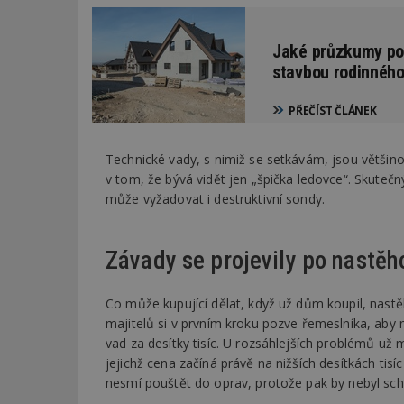
_dc_gtm_UA-53599
Jaké průzkumy poz
stavbou rodinnéh
PŘEČÍST ČLÁNEK
id
Technické vady, s nimiž se setkávám, jsou většin
_hjFirstSeen
v tom, že bývá vidět jen „špička ledovce“. Skutečný
může vyžadovat i destruktivní sondy.
_hjAbsoluteSessi
Závady se projevily po nastěh
Co může kupující dělat, když už dům koupil, nastě
counter
majitelů si v prvním kroku pozve řemeslníka, aby
vad za desítky tisíc. U rozsáhlejších problémů už
jejichž cena začíná právě na nižších desítkách tis
__gfp_64b
nesmí pouštět do oprav, protože pak by nebyl sc