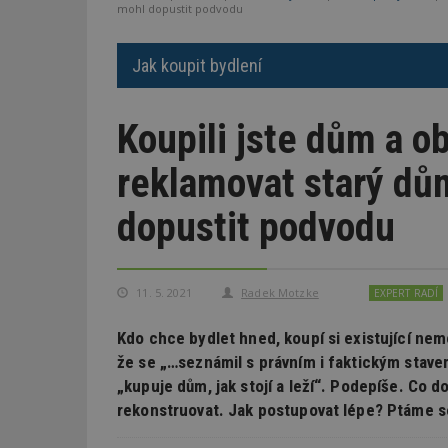
mohl dopustit podvodu
Jak koupit bydlení
Koupili jste dům a ob
reklamovat starý dů
dopustit podvodu
11. 5. 2021
Radek Motzke
EXPERT RADÍ
Kdo chce bydlet hned, koupí si existující nemo
že se „…seznámil s právním i faktickým stav
„kupuje dům, jak stojí a leží“. Podepíše. Co d
rekonstruovat. Jak postupovat lépe? Ptáme s