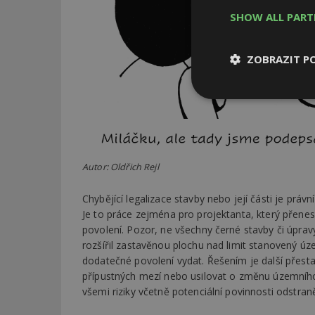
SHOW ALL PAR
ZOBRAZIT P
Nezbytně
nutné soubor
Autor: Oldřich Rejl
Chybějící legalizace stavby nebo její části je prá
Nezbytně nutné s
Je to práce zejména pro projektanta, který přen
povolení. Pozor, ne všechny černé stavby či úpravy
Nezbytně nutné soubo
rozšířil zastavěnou plochu nad limit stanovený ú
Webové stránky nelz
dodatečné povolení vydat. Řešením je další přest
přípustných mezí nebo usilovat o změnu územního
Název
všemi riziky včetně potenciální povinnosti odstra
_hjIncludedInPa