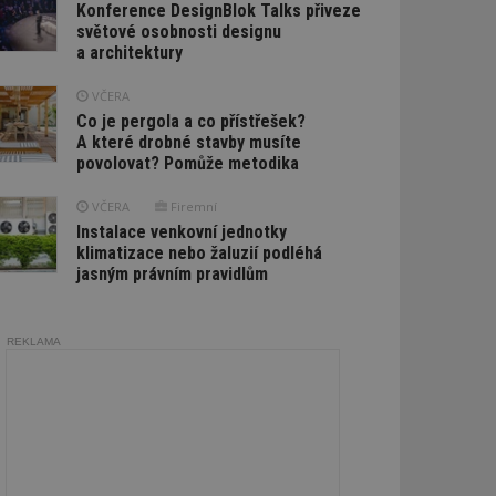
Konference DesignBlok Talks přiveze
světové osobnosti designu
a architektury
VČERA
Co je pergola a co přístřešek?
A které drobné stavby musíte
povolovat? Pomůže metodika
VČERA
Firemní
Instalace venkovní jednotky
klimatizace nebo žaluzií podléhá
jasným právním pravidlům
REKLAMA