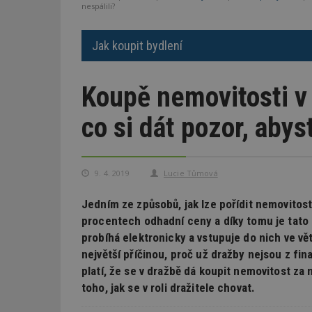
nespálili?
Jak koupit bydlení
Koupě nemovitosti v
co si dát pozor, abys
9. 4. 2019
Lucie Tůmová
Jedním ze způsobů, jak lze pořídit nemovitost, 
procentech odhadní ceny a díky tomu je tato 
probíhá elektronicky a vstupuje do nich ve větš
největší příčinou, proč už dražby nejsou z fin
platí, že se v dražbě dá koupit nemovitost za n
toho, jak se v roli dražitele chovat.