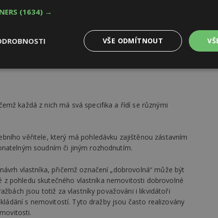
TNERS
(1634) →
, se jedná většinou o fyzické nebo exekutorské dražby, kdy
ODROBNOSTI
VŠE ODMÍTNOUT
VŠ
Výkonové
Soubory cílení
Funkční
y
soubory
soubory
emž každá z nich má svá specifika a řídí se různými
bního věřitele, který má pohledávku zajištěnou zástavním
oubory
Výkonové soubory
Soubory cílení
Funkční soubory
Ne
onatelným soudním či jiným rozhodnutím.
ry cookie umožňují základní funkce webových stránek, jako je přihlášení uživatele
 návrh vlastníka, přičemž označení „dobrovolná“ může být
e bez nezbytně nutných souborů cookie správně používat.
eré z pohledu skutečného vlastníka nemovitosti dobrovolné
Provider
/
žbách jsou totiž za vlastníky považováni i likvidátoři
Vyprší
Popis
Doména
akládání s nemovitostí. Tyto dražby jsou často realizovány
geviewSample
2
Tento soubor cookie je nastaven tak, 
Hotjar Ltd
movitosti.
minuty
Hotjar o tom, zda je tento návštěvník 
www.estav.cz