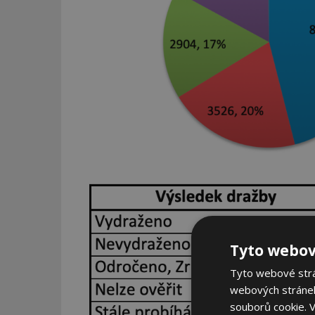
Tyto webov
Tyto webové strán
webových stránek
souborů cookie.
V