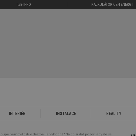
TZB-INFO
KALKULÁTOR CEN ENERGIÍ
INTERIÉR
INSTALACE
REALITY
Koupě nemovitosti v dražbě. Je výhodná? Na co si dát pozor, abyste se
E-