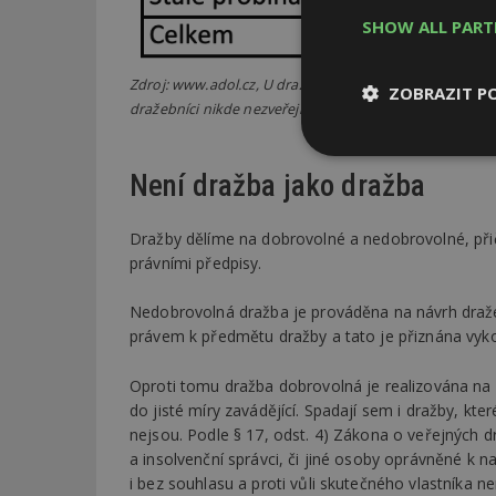
SHOW ALL PAR
Zdroj: www.adol.cz, U dražeb, kde výsledky nelze ověřit
ZOBRAZIT P
dražebníci nikde nezveřejnili výsledky.
Nezbytně
nutné soubor
Není dražba jako dražba
Dražby dělíme na dobrovolné a nedobrovolné, přič
právními předpisy.
Nedobrovolná dražba je prováděna na návrh draže
Nezbytně nutné s
právem k předmětu dražby a tato je přiznána vyk
Nezbytně nutné soubo
Oproti tomu dražba dobrovolná je realizována na
Webové stránky nelz
do jisté míry zavádějící. Spadají sem i dražby, kt
nejsou. Podle § 17, odst. 4) Zákona o veřejných dra
Název
a insolvenční správci, či jiné osoby oprávněné k n
_hjIncludedInPa
i bez souhlasu a proti vůli skutečného vlastníka ne