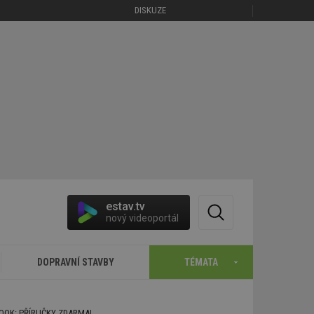
DISKUZE
estav.tv
nový videoportál
DOPRAVNÍ STAVBY
TÉMATA
BOOK: PŘÍRUČKY ZDARMA!