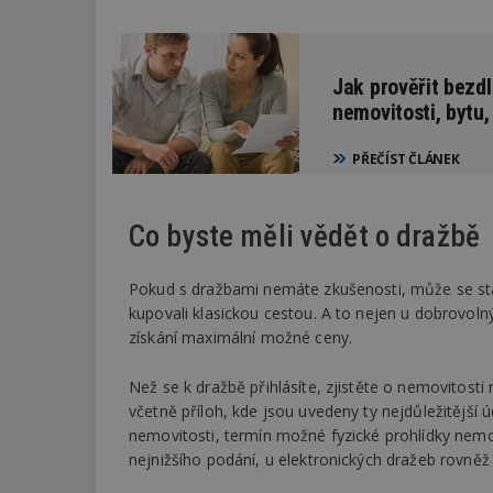
_dc_gtm_UA-53599
Jak prověřit bezdl
nemovitosti, bytu
PŘEČÍST ČLÁNEK
id
_hjFirstSeen
Co byste měli vědět o dražbě
Pokud s dražbami nemáte zkušenosti, může se stát
_hjAbsoluteSessi
kupovali klasickou cestou. A to nejen u dobrovolný
získání maximální možné ceny.
counter
Než se k dražbě přihlásíte, zjistěte o nemovitos
včetně příloh, kde jsou uvedeny ty nejdůležitější 
nemovitosti, termín možné fyzické prohlídky nemovit
__gfp_64b
nejnižšího podání, u elektronických dražeb rovněž