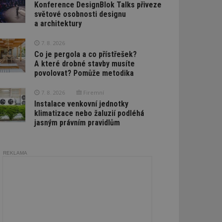
Konference DesignBlok Talks přiveze
světové osobnosti designu
a architektury
7. 8. 2026
Co je pergola a co přístřešek?
A které drobné stavby musíte
povolovat? Pomůže metodika
7. 8. 2026
Firemní
Instalace venkovní jednotky
klimatizace nebo žaluzií podléhá
jasným právním pravidlům
REKLAMA