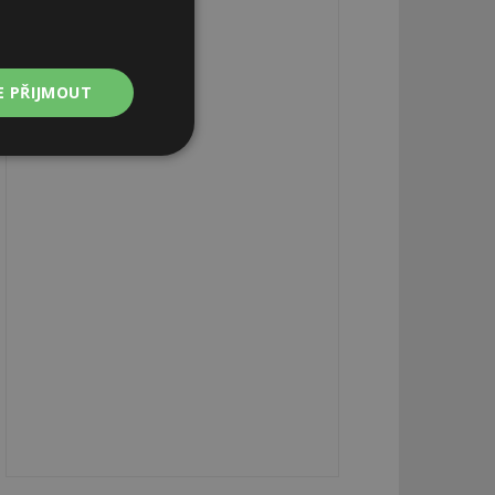
E PŘIJMOUT
Nezařazené
soubory
zařazené soubory
 a správa účtu.
aby informoval
zahrnut do