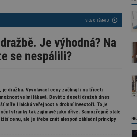
VÍCE O TÉMATU
 dražbě. Je výhodná? Na
te se nespálili?
je dražba. Vyvolávací ceny začínají i na třiceti
možnost velmi lákavá. Devět z deseti dražeb dnes
í míře i laická veřejnost a drobní investoři. To je
anční stránky tak zajímavé jako dříve. Samozřejmě stále
ižší cenu, ale je třeba znát alespoň základní principy
NE