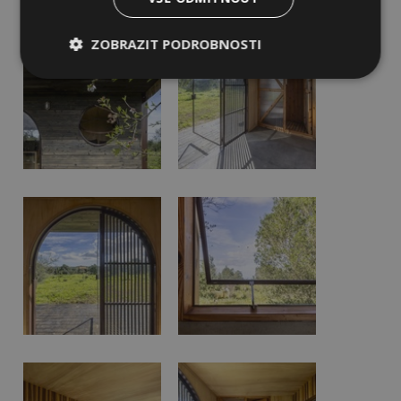
ZOBRAZIT PODROBNOSTI
Nezbytně
Výkonové
Soubory
nutné
soubory
cílení
soubory
Funkční soubory
Nezařazené
soubory
Nezbytně nutné soubory
Výkonové soubory
Soubory cílení
Funkční soubory
Nezařazené soubory