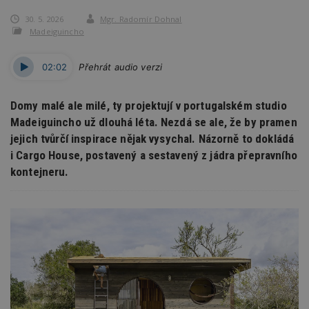
30. 5. 2026
Mgr. Radomír Dohnal
Madeiguincho
02:02
Přehrát audio verzi
Domy malé ale milé, ty projektují v portugalském studio
Madeiguincho už dlouhá léta. Nezdá se ale, že by pramen
jejich tvůrčí inspirace nějak vysychal. Názorně to dokládá
i Cargo House, postavený a sestavený z jádra přepravního
kontejneru.