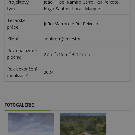
Projektový
João Filipe, Ramiro Carro, Rui Peixoto,
tým:
Hugo Santos, Lucas Marques
Tesařské
João Marrote e Rui Peixoto
práce:
Klient:
soukromý investor
Rozloha užitné
2
2
2
27 m
(15 m
+ 12 m
)
plochy:
Rok dokončení
2024
(finalizace):
FOTOGALERIE