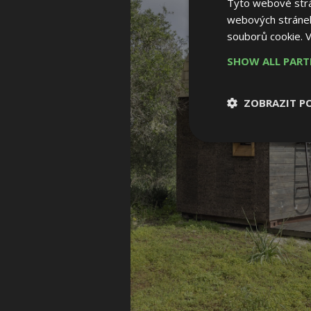
Tyto webové strán
webových stránek
souborů cookie.
V
SHOW ALL PAR
ZOBRAZIT P
Nezbytně nutn
soubory
Nezbytně nutné
Nezbytně nutné soubo
Webové stránky nelz