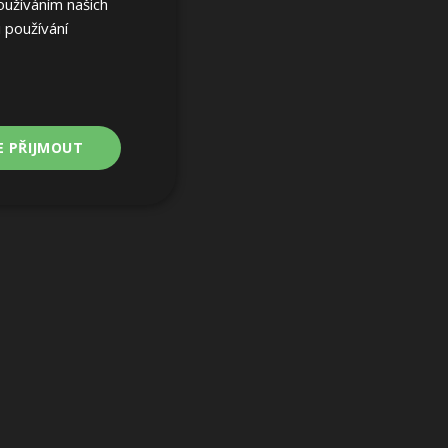
oužíváním našich
 používání
E PŘIJMOUT
Nezařazené
soubory
ařazené soubory
 a správa účtu.