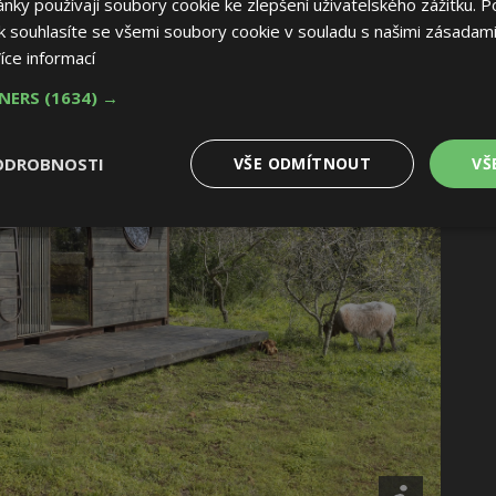
ky používají soubory cookie ke zlepšení uživatelského zážitku. P
 souhlasíte se všemi soubory cookie v souladu s našimi zásadami
íce informací
TNERS
(1634) →
ODROBNOSTI
VŠE ODMÍTNOUT
VŠ
é
Výkonové
Soubory cílení
Funkční soubory
soubory
 soubory
Výkonové soubory
Soubory cílení
Funkční soubory
Nez
ry cookie umožňují základní funkce webových stránek, jako je přihlášení uživatele
e bez nezbytně nutných souborů cookie správně používat.
Provider
/