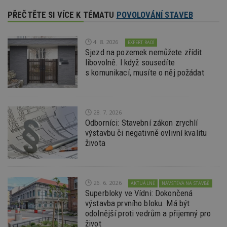
více w
umožň
PŘEČTĚTE SI VÍCE K TÉMATU
POVOLOVÁNÍ STAVEB
Bidswi
optima
releva
reklamy
4. 8. 2026
EXPERT RADÍ
aby se
návště
Sjezd na pozemek nemůžete zřídit
několik
libovolně. I když sousedíte
nezobr
s komunikací, musíte o něj požádat
stejné
CMST
1 den
Shrom
Casale Media
údaje 
Inc.
návště
.casalemedia.com
souvise
28. 7. 2026
návště
Odborníci: Stavební zákon zrychlí
uživate
webu, 
výstavbu či negativně ovlivní kvalitu
počet 
života
průměr
stráve
webu a
stránky
načten
účele
26. 6. 2026
AKTUÁLNĚ
NÁVŠTĚVA NA STAVBĚ
zobraz
Superbloky ve Vídni: Dokončená
cílený
výstavba prvního bloku. Má být
TDCPM
1 rok
Tento 
The Trade Desk
odolnější proti vedrům a přijemný pro
cookie
Inc.
inform
život
.adsrvr.org