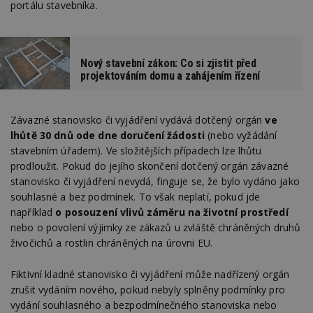
portálu stavebníka.
Nový stavební zákon: Co si zjistit před
projektováním domu a zahájením řízení
Závazné stanovisko či vyjádření vydává dotčený orgán
ve
lhůtě 30 dnů ode dne doručení žádosti
(nebo vyžádání
stavebním úřadem). Ve složitějších případech lze lhůtu
prodloužit. Pokud do jejího skončení dotčený orgán závazné
stanovisko či vyjádření nevydá, finguje se, že bylo vydáno jako
souhlasné a bez podmínek. To však neplatí, pokud jde
například
o posouzení vlivů záměru na životní prostředí
nebo o povolení výjimky ze zákazů u zvláště chráněných druhů
živočichů a rostlin chráněných na úrovni EU.
Fiktivní kladné stanovisko či vyjádření může nadřízený orgán
zrušit vydáním nového, pokud nebyly splněny podmínky pro
vydání souhlasného a bezpodmínečného stanoviska nebo