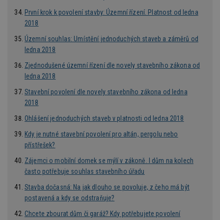
vygenerovaného
použív
c
.bidswitch.net
1 rok
čísla jako
nebo s
První krok k povolení stavby: Územní řízení. Platnost od ledna
identifikátoru
verzi 
klienta. Je
2018
Youtub
součástí každého
požadavku na
uid
.adform.net
2 měsíce
Tento 
Územní souhlas: Umístění jednoduchých staveb a záměrů od
stránku na webu
cookie
ledna 2018
a slouží k
jednoz
výpočtu údajů o
přiřaz
návštěvnících,
Zjednodušené územní řízení dle novely stavebního zákona od
strojo
relacích a
genero
ledna 2018
kampaních pro
uživate
analytické
shrom
přehledy webů.
Stavební povolení dle novely stavebního zákona od ledna
údaje o
na web
2018
data m
odeslá
Ohlášení jednoduchých staveb v platnosti od ledna 2018
analýze
třetí s
Kdy je nutné stavební povolení pro altán, pergolu nebo
test_cookie
14 minut
Tento 
Google LLC
přístřešek?
54 sekund
cookie
.doubleclick.net
společ
Zájemci o mobilní domek se mýlí v zákoně. I dům na kolech
Double
(kterou
často potřebuje souhlas stavebního úřadu
společ
Google
Stavba dočasná: Na jak dlouho se povoluje, z čeho má být
zjistila
prohlí
postavená a kdy se odstraňuje?
návště
webu 
Chcete zbourat dům či garáž? Kdy potřebujete povolení
soubor