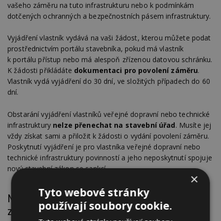
vašeho záměru na tuto infrastrukturu nebo k podmínkám
dotčených ochranných a bezpečnostních pásem infrastruktury.
Vyjádření vlastník vydává na vaši žádost, kterou můžete podat
prostřednictvím portálu stavebníka, pokud má vlastník
k portálu přístup nebo má alespoň zřízenou datovou schránku.
K žádosti přikládáte
dokumentaci pro povolení záměru
.
Vlastník vydá vyjádření do 30 dní, ve složitých případech do 60
dní.
Obstarání vyjádření vlastníků veřejné dopravní nebo technické
infrastruktury
nelze přenechat na stavební úřad
. Musíte jej
vždy získat sami a přiložit k žádosti o vydání povolení záměru.
Poskytnutí vyjádření je pro vlastníka veřejné dopravní nebo
technické infrastruktury povinností a jeho neposkytnutí spojuje
nový stavební zákon se sankcí.
×
Tyto webové stránky
Nenechte si ujít další články o stavebním
používají soubory cookie.
zákoně