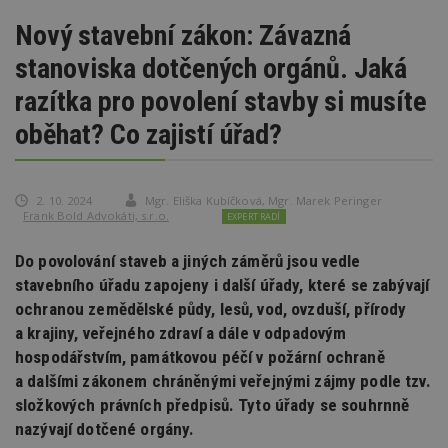
Nový stavební zákon: Závazná
stanoviska dotčených orgánů. Jaká
razítka pro povolení stavby si musíte
oběhat? Co zajistí úřad?
2. 10. 2024
Mgr. Eliška Kubíčková
,
Mgr. Marek Peringer
Frank Bold Advokáti, s.r.o.
EXPERT RADÍ
Do povolování staveb a jiných záměrů jsou vedle
stavebního úřadu zapojeny i další úřady, které se zabývají
ochranou zemědělské půdy, lesů, vod, ovzduší, přírody
a krajiny, veřejného zdraví a dále v odpadovým
hospodářstvím, památkovou péčí v požární ochraně
a dalšími zákonem chráněnými veřejnými zájmy podle tzv.
složkových právních předpisů. Tyto úřady se souhrnně
nazývají dotčené orgány.