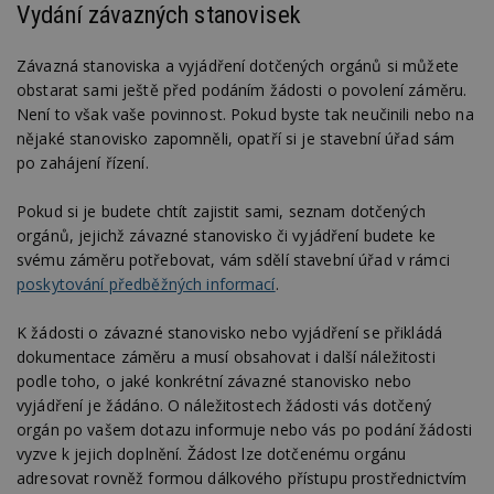
Vydání závazných stanovisek
Závazná stanoviska a vyjádření dotčených orgánů si můžete
obstarat sami ještě před podáním žádosti o povolení záměru.
Není to však vaše povinnost. Pokud byste tak neučinili nebo na
nějaké stanovisko zapomněli, opatří si je stavební úřad sám
po zahájení řízení.
Pokud si je budete chtít zajistit sami, seznam dotčených
orgánů, jejichž závazné stanovisko či vyjádření budete ke
svému záměru potřebovat, vám sdělí stavební úřad v rámci
poskytování předběžných informací
.
K žádosti o závazné stanovisko nebo vyjádření se přikládá
dokumentace záměru a musí obsahovat i další náležitosti
podle toho, o jaké konkrétní závazné stanovisko nebo
vyjádření je žádáno. O náležitostech žádosti vás dotčený
orgán po vašem dotazu informuje nebo vás po podání žádosti
vyzve k jejich doplnění. Žádost lze dotčenému orgánu
adresovat rovněž formou dálkového přístupu prostřednictvím