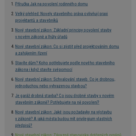
ab
Příručka Jak na povolení rodinného domu
Ho
zd
Velký přehled: Novely stavebního práva ovlivňují praxi
ná
z
projektantů a stavebníků
vz
d
Nový stavební zákon: Základní principy povolení stavby
l
z
v novém zákoně a lhůty úřadů
st
w
Nový stavební zákon: Co si zjistit před projektováním domu
a zahájením řízení
_dc_gtm_UA-53599847-1
.estav.cz
53
T
sekund
co
př
Stavíte dům? Koho potřebujete podle nového stavebního
w
zákona i když stavíte svépomocí
po
S
Go
Nový stavební zákon: Schvalování staveb. Co je drobnou,
da
jednoduchou nebo vyhrazenou stavbou?
kó
Po
Je garáž drobná stavba? Co jsou drobné stavby v novém
lz
z
stavebním zákoně? Potřebujete na ně povolení?
nu
be
Nový stavební zákon: Jaké jsou požadavky na výstavbu
sk
f
v zákoně? A jaká města budou mít privilegium vlastních
s
předpisů?
ná
je
kt
Nový stavební zákon: Závazná stanoviska dotčených orgánů.