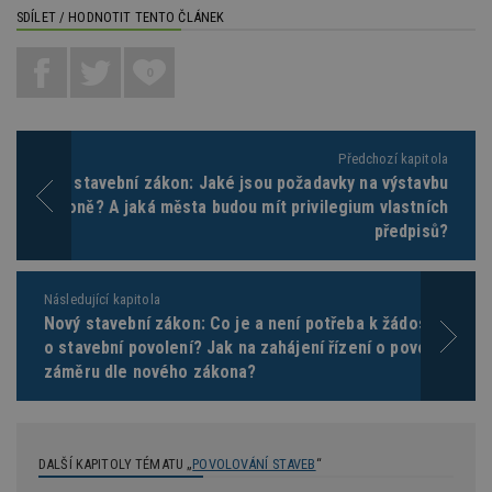
SDÍLET / HODNOTIT TENTO ČLÁNEK
Funkční soubory
Nezařazené
soubory
0
Předchozí kapitola
Nový stavební zákon: Jaké jsou požadavky na výstavbu
Nezbytně nutné soubory
v zákoně? A jaká města budou mít privilegium vlastních
předpisů?
Výkonové soubory
Soubory cílení
Funkční soubory
Nezařazené soubory
Následující kapitola
Nezbytně nutné soubory cookie umožňují základní
funkce webových stránek, jako je přihlášení
Nový stavební zákon: Co je a není potřeba k žádosti
uživatele a správa účtu. Webové stránky nelze bez
o stavební povolení? Jak na zahájení řízení o povolení
nezbytně nutných souborů cookie správně
záměru dle nového zákona?
používat.
Provider
/
Název
Vyprší
P
Doména
_hjIncludedInPageviewSample
2
T
Hotjar Ltd
DALŠÍ KAPITOLY TÉMATU „
POVOLOVÁNÍ STAVEB
“
minuty
co
www.estav.cz
na