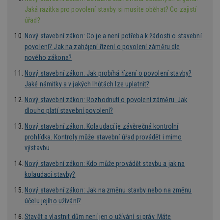
id
Jaká razítka pro povolení stavby si musíte oběhat? Co zajistí
p
ú
úřad?
An
Nový stavební zákon: Co je a není potřeba k žádosti o stavební
id
www.estav.cz
1 rok
T
co
povolení? Jak na zahájení řízení o povolení záměru dle
po
nového zákona?
vy
se
Nový stavební zákon: Jak probíhá řízení o povolení stavby?
_hjFirstSeen
29
S
Hotjar Ltd
Jaké námitky a v jakých lhůtách lze uplatnit?
minut
je
.estav.cz
54
ab
Nový stavební zákon: Rozhodnutí o povolení záměru. Jak
sekund
sl
ce
dlouho platí stavební povolení?
pr
po
Nový stavební zákon: Kolaudací je závěrečná kontrolní
N
ž
prohlídka. Kontroly může stavební úřad provádět i mimo
id
výstavbu
i
Nový stavební zákon: Kdo může provádět stavbu a jak na
_hjAbsoluteSessionInProgress
29
S
Hotjar Ltd
minut
je
.estav.cz
kolaudaci stavby?
54
ab
sekund
sl
Nový stavební zákon: Jak na změnu stavby nebo na změnu
ce
pr
účelu jejího užívání?
po
N
Stavět a vlastnit dům není jen o užívání si práv. Máte
ž