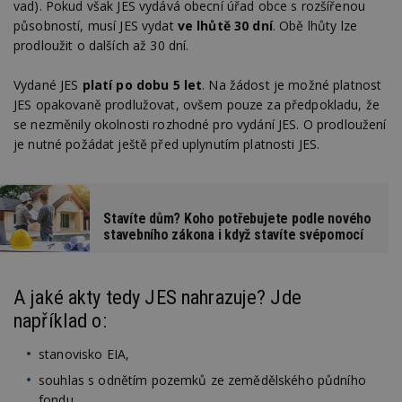
vad). Pokud však JES vydává obecní úřad obce s rozšířenou
působností, musí JES vydat
ve lhůtě 30 dní
. Obě lhůty lze
prodloužit o dalších až 30 dní.
Vydané JES
platí po dobu 5 let
. Na žádost je možné platnost
JES opakovaně prodlužovat, ovšem pouze za předpokladu, že
se nezměnily okolnosti rozhodné pro vydání JES. O prodloužení
je nutné požádat ještě před uplynutím platnosti JES.
Stavíte dům? Koho potřebujete podle nového
stavebního zákona i když stavíte svépomocí
A jaké akty tedy JES nahrazuje? Jde
například o:
stanovisko EIA,
souhlas s odnětím pozemků ze zemědělského půdního
fondu,