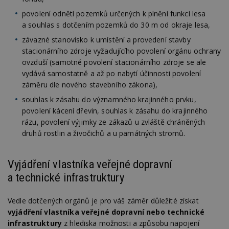
povolení odnětí pozemků určených k plnění funkcí lesa
a souhlas s dotčením pozemků do 30 m od okraje lesa,
závazné stanovisko k umístění a provedení stavby
stacionárního zdroje vyžadujícího povolení orgánu ochrany
ovzduší (samotné povolení stacionárního zdroje se ale
vydává samostatně a až po nabytí účinnosti povolení
záměru dle nového stavebního zákona),
souhlas k zásahu do významného krajinného prvku,
povolení kácení dřevin, souhlas k zásahu do krajinného
rázu, povolení výjimky ze zákazů u zvláště chráněných
druhů rostlin a živočichů a u památných stromů.
Vyjádření vlastníka veřejné dopravní
a technické infrastruktury
Vedle dotčených orgánů je pro váš záměr důležité získat
vyjádření vlastníka veřejné dopravní nebo technické
infrastruktury
z hlediska možnosti a způsobu napojení