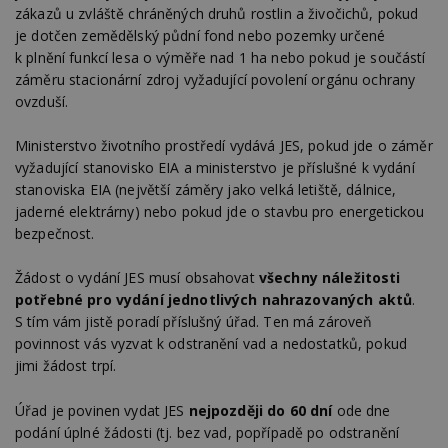
zákazů u zvláště chráněných druhů rostlin a živočichů, pokud
je dotčen zemědělský půdní fond nebo pozemky určené
k plnění funkcí lesa o výměře nad 1 ha nebo pokud je součástí
záměru stacionární zdroj vyžadující povolení orgánu ochrany
ovzduší.
Ministerstvo životního prostředí vydává JES, pokud jde o záměr
vyžadující stanovisko EIA a ministerstvo je příslušné k vydání
stanoviska EIA (největší záměry jako velká letiště, dálnice,
jaderné elektrárny) nebo pokud jde o stavbu pro energetickou
bezpečnost.
Žádost o vydání JES musí obsahovat
všechny náležitosti
potřebné pro vydání jednotlivých nahrazovaných aktů
.
S tím vám jistě poradí příslušný úřad. Ten má zároveň
povinnost vás vyzvat k odstranění vad a nedostatků, pokud
jimi žádost trpí.
Úřad je povinen vydat JES
nejpozději do 60 dní
ode dne
podání úplné žádosti (tj. bez vad, popřípadě po odstranění