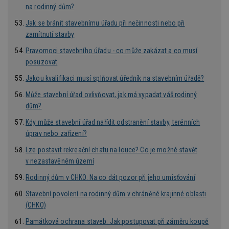
relace.
na rodinný dům?
tuuid
.creative-
1 rok 3
Tento 
Jak se bránit stavebnímu úřadu při nečinnosti nebo při
serving.com
týdny
cookie
zamítnutí stavby
hlavně
bidswit
aby by
Pravomoci stavebního úřadu - co může zakázat a co musí
reklam
posuzovat
pro ná
webu
relevan
Jakou kvalifikaci musí splňovat úředník na stavebním úřadě?
tuuid_lu
.creative-
1 rok 3
Obsah
Může stavební úřad ovlivňovat, jak má vypadat váš rodinný
serving.com
týdny
jedine
dům?
návště
které 
Bidswi
Kdy může stavební úřad nařídit odstranění stavby, terénních
sledov
úprav nebo zařízení?
návště
více w
Lze postavit rekreační chatu na louce? Co je možné stavět
umožň
Bidswi
v nezastavěném území
optima
releva
Rodinný dům v CHKO. Na co dát pozor při jeho umisťování
reklamy
aby se
návště
Stavební povolení na rodinný dům v chráněné krajinné oblasti
několik
(CHKO)
nezobr
stejné
Památková ochrana staveb: Jak postupovat při záměru koupě