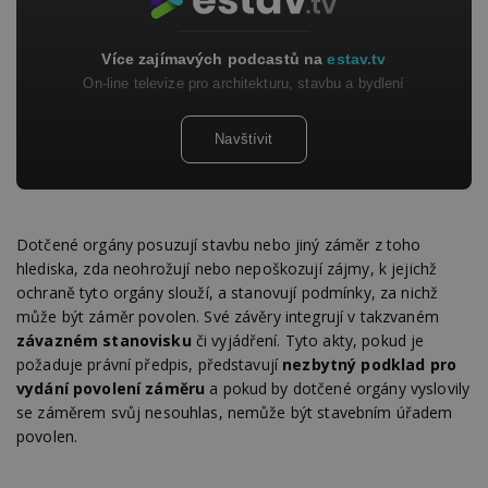
Více zajímavých podcastů na
estav.tv
On-line televize pro architekturu, stavbu a bydlení
Navštívit
Dotčené orgány posuzují stavbu nebo jiný záměr z toho
hlediska, zda neohrožují nebo nepoškozují zájmy, k jejichž
ochraně tyto orgány slouží, a stanovují podmínky, za nichž
může být záměr povolen. Své závěry integrují v takzvaném
závazném stanovisku
či vyjádření. Tyto akty, pokud je
požaduje právní předpis, představují
nezbytný podklad pro
vydání povolení záměru
a pokud by dotčené orgány vyslovily
se záměrem svůj nesouhlas, nemůže být stavebním úřadem
povolen.