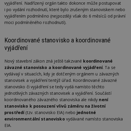
vyjádření. Nadřízený orgán takto dokonce může postupovat
i po vydání rozhodnutí, které bylo zrušeným stanoviskem nebo
vyjádřením podmíněno (nejpozději však do 6 měsíců od právní
moci podmíněného rozhodnutí).
Koordinované stanovisko a koordinované
vyjádření
Nový stavební zákon zná ještě takzvané
koordinované
závazné stanovisko a koordinované vyjádření
. Ta se
vydávají v situacích, kdy je dotčeným orgánem u závazných
stanovisek a vyjádření tentýž úřad. Koordinované závazné
stanovisko či vyjádření se tedy vydá namísto těchto
jednotlivých závazných stanovisek a vyjádření. Součástí
koordinovaného závazného stanoviska ale nikdy
není
stanovisko k posouzení vlivů záměru na životní
prostředí
(tzv. stanovisko EIA) nebo
jednotné
environmentální stanovisko
vydávané namísto stanoviska
EIA.