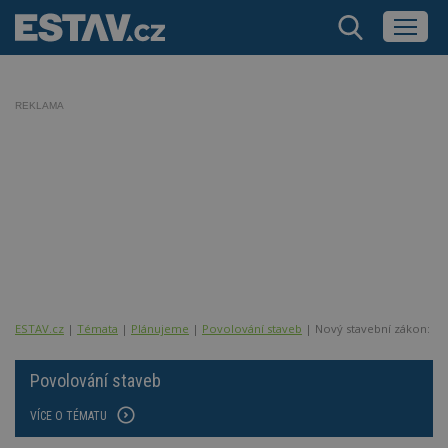
REKLAMA
ESTAV.cz
Témata
Plánujeme
Povolování staveb
Nový stavební zákon: Záv
Povolování staveb
VÍCE O TÉMATU