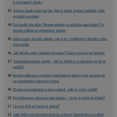
k odstranění stavby
id
.m6r.eu
2 měsíce 4
Tento 
týdny
cookie
Změna stavby není jen tak. Kdy je nutné změnu nahlásit a kdy
používá
je nutné povolení
analýz
optima
reklam
Dostavěli jste dům? Nezapomeňte na důležité papírování! Co
kampan
musíte udělat po dokončení stavby
Double
Google
Dejte pozor na účel stavby. Jak je to s bydlením v ateliéru nebo
Suite
v kanceláři
tuuid
.bidswitch.net
1 rok
Tento 
cookie
Jak dlouho platí stavební povolení? Dejte si pozor na termíny
hlavně
bidswit
aby by
Zastavěná plocha stavby - jak se změří a co všechno se do ní
reklam
počítá?
pro ná
webu
Novela zákona o ochraně před hlukem klade nové povinnosti
relevan
na stavebníky rodinných domů
sid
.seznam.cz
4 týdny 2
Toto j
dny
běžný 
Stavba neoprávněná a nepovolená: Jaký je v tom rozdíl?
soubor
ale po
Koordinované závazné stanovisko – co to je a kde to získat?
naleze
soubor
relace
Co je to EIA a k čemu je dobrá?
pravd
použit 
Jaké lhůty má stavební úřad na vyřízení stavebního povolení
správu