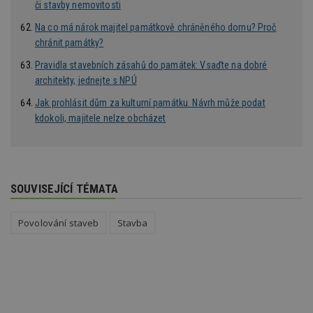
uu
11 měsíců
Slouží 
Ströer Core
či stavby nemovitosti
4 týdny
reklam 
GmbH & Co. KG
pohybů
.adscale.de
Na co má nárok majitel památkově chráněného domu? Proč
napříč
stránk
chránit památky?
uuid
1 rok
Tento 
MediaMath Inc.
Pravidla stavebních zásahů do památek: Vsaďte na dobré
cookie
.mathtag.com
použív
architekty, jednejte s NPÚ
optima
releva
Jak prohlásit dům za kulturní památku. Návrh může podat
rekla
kdokoli, majitele nelze obcházet
shrom
údajů 
návště
více w
stránek
výměnu
návště
obvykl
SOUVISEJÍCÍ TÉMATA
poskyt
centr
výměn
Povolování staveb
Stavba
třetích
tuuid_lu
.bidswitch.net
1 rok
Obsah
jedine
návště
které 
Bidswi
sledov
návště