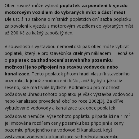
Obec rovněž může vybírat
poplatek za povolení k vjezdu
motorovým vozidlem do vybraných míst a částí měst
.
Dle ust. § 10 zákona o místních poplatcích činí sazba poplatku
za povolení k vjezdu s motorovým vozidlem do vybraných míst
až 200 Kč za každý započatý den.
V souvislosti s výstavbou nemovitosti pak obec může vybírat
poplatek, který je pro stavebníka citelným nákladem – jedná se
o
poplatek za zhodnocení stavebního pozemku
možností jeho připojení na stavbu vodovodu nebo
kanalizace
. Tento poplatek přitom hradí vlastník stavebního
pozemku, k jehož zhodnocení došlo, aniž by bylo jakkoliv
řešeno, kde má trvalé bydliště. Podmínkou pro možnost
požadovat úhradu tohoto poplatku je však výstavba vodovodu
nebo kanalizace provedená obcí po roce 2002[3]. Za dříve
vybudované vodovody a kanalizace tak obec poplatek
2
požadovat nemůže. Výše tohoto poplatku připadající na 1 m
je limitována rozdílem ceny pozemku bez připojení a ceny
pozemku připojeného na vodovod či kanalizaci, když
výstavbou vodovodu a kanalizace se hodnota pozemku