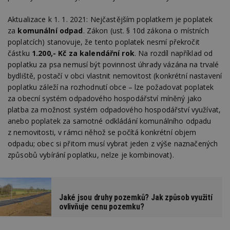
Aktualizace k 1. 1. 2021: Nejčastějším poplatkem je poplatek
za
komunální odpad
. Zákon (ust. § 10d zákona o místních
poplatcích) stanovuje, že tento poplatek nesmí překročit
částku
1.200,- Kč za kalendářní rok
. Na rozdíl například od
poplatku za psa nemusí být povinnost úhrady vázána na trvalé
bydliště, postačí v obci vlastnit nemovitost (konkrétní nastavení
poplatku záleží na rozhodnutí obce – lze požadovat poplatek
za obecní systém odpadového hospodářství míněný jako
platba za možnost systém odpadového hospodářství využívat,
anebo poplatek za samotné odkládání komunálního odpadu
z nemovitosti, v rámci něhož se počítá konkrétní objem
odpadu; obec si přitom musí vybrat jeden z výše naznačených
způsobů vybírání poplatku, nelze je kombinovat).
Jaké jsou druhy pozemků? Jak způsob využití
ovlivňuje cenu pozemku?