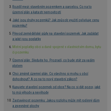
ž
id
Rozdíl mezi stavebním pozemkem a parcelou. Co na to
i
územní plán a katastr nemovitostí
_hjAbsoluteSessionInProgress
29
S
Hotjar Ltd
minut
je
.estav.cz
Jaké jsou druhy pozemků? Jak způsob využití ovlivňuje cenu
54
ab
pozemku?
sekund
sl
ce
pr
Převod zemědělské půdy na stavební pozemek: Jak zažádat
po
a jaké jsou poplatky
N
ž
Místní poplatky obci a daně spojené s vlastnictvím domu, bytu
id
i
či pozemku
counter
www.estav.cz
29
T
Územní plán: Sledujte ho. Prozradí, co bude stát za vaším
minut
co
53
po
plotem
sekund
vy
se
Chci změnit územní plán. Co všechno si mohu s obcí
__gfp_64b
1 rok
Je
Google LLC
dohodnout? A co na to nový stavební zákon?
so
.estav.cz
kt
Kupujete stavební pozemek od obce? Na co si dát pozor, jaké
sp
to má výhody a nevýhody
da
c
n
Zastavěnost pozemku: Jakou rozlohu může mít rodinný dům
w
a zpevněné plochy