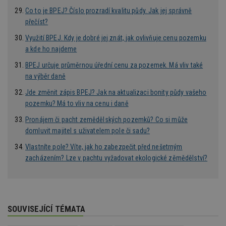
test_cookie
14 minut
Tento 
Google LLC
Co to je BPEJ? Číslo prozradí kvalitu půdy. Jak jej správně
54 sekund
cookie
.doubleclick.net
přečíst?
společ
Double
(kterou
Využití BPEJ. Kdy je dobré jej znát, jak ovlivňuje cenu pozemku
společ
a kde ho najdeme
Google
zjistila
BPEJ určuje průměrnou úřední cenu za pozemek. Má vliv také
prohlí
návště
na výběr daně
webu 
soubor
Jde změnit zápis BPEJ? Jak na aktualizaci bonity půdy vašeho
id
.m6r.eu
2 měsíce 4
Tento 
pozemku? Má to vliv na cenu i daně
týdny
cookie
používá
Pronájem či pacht zemědělských pozemků? Co si může
analýz
optima
domluvit majitel s uživatelem pole či sadu?
reklam
kampan
Vlastníte pole? Víte, jak ho zabezpečit před nešetrným
Double
zacházením? Lze v pachtu vyžadovat ekologické zěmědělství?
Google
Suite
tuuid
.bidswitch.net
1 rok
Tento 
cookie
hlavně
bidswit
SOUVISEJÍCÍ TÉMATA
aby by
reklam
pro ná