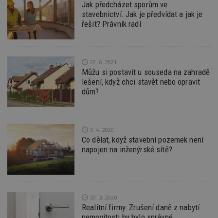
Jak předcházet sporům ve
více w
umožň
stavebnictví. Jak je předvídat a jak je
Bidswi
řešit? Právník radí
optima
releva
reklamy
aby se
návště
několik
22. 6. 2021
nezobr
Můžu si postavit u souseda na zahradě
stejné
lešení, když chci stavět nebo opravit
uu
11 měsíců
Slouží 
Ströer Core
dům?
4 týdny
reklam 
GmbH & Co. KG
pohybů
.adscale.de
napříč
stránk
uuid
1 rok
Tento 
MediaMath Inc.
3. 4. 2020
cookie
.mathtag.com
Co dělat, když stavební pozemek není
použív
optima
napojen na inženýrské sítě?
releva
rekla
shrom
údajů 
návště
více w
stránek
30. 3. 2020
výměnu
Realitní firmy: Zrušení daně z nabytí
návště
nemovitosti by bylo správné
obvykl