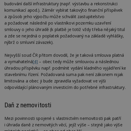
budování další infrastruktury (např. výstavbu a rekonstrukci
komunikací apod.). Záměr vybírat takovýto finanční příspěvek
a způsob jeho výpočtu může schválit zastupitelstvo
a požadovat následně po vlastníkovi pozemku uzavření
smlouvy o jeho úhradě (k platbě je totiž vždy třeba nějaký titul
a zde se nejedná o poplatek požadovaný na základě vyhlášky,
nýbrž o smluvní závazek).
Nejvyšší soud ČR přitom dovodil, že je taková smlouva platná
a vymahatelná
[4]
– obec tedy může smlouvou a následnou
úhradou příspěvku např. podmínit vydání kladného vyjádření ke
stavebnímu řízení. Požadovaná suma pak není zákonem nijak
limitována a obec ji bude zpravidla vyžadovat ve výši
odpovídající plánovaným investicím do potřebné infrastruktury.
Daň z nemovitosti
Mezi povinnosti spojené s vlastnictvím nemovitosti pak patří
i úhrada daně z nemovitých věcí, jejíž výše – stejně jako výše