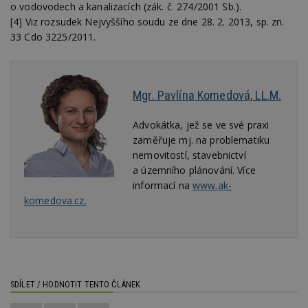
Nezbytně nutné soubory cookie umožňují základní
o vodovodech a kanalizacích (zák. č. 274/2001 Sb.).
funkce webových stránek, jako je přihlášení
[4] Viz rozsudek Nejvyššího soudu ze dne 28. 2. 2013, sp. zn.
uživatele a správa účtu. Webové stránky nelze bez
nezbytně nutných souborů cookie správně
33 Cdo 3225/2011.
používat.
Provider
/
Název
Vyprší
P
Doména
Mgr. Pavlína Komedová, LL.M.
_hjIncludedInPageviewSample
2
T
Hotjar Ltd
minuty
co
www.estav.cz
na
Advokátka, jež se ve své praxi
ab
Ho
zaměřuje mj. na problematiku
zd
nemovitostí, stavebnictví
ná
z
a územního plánování. Více
vz
informací na
www.ak-
d
l
komedova.cz.
z
st
w
_dc_gtm_UA-53599847-1
.estav.cz
53
T
sekund
co
př
w
po
SDÍLET / HODNOTIT TENTO ČLÁNEK
S
Go