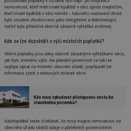
požadovala poplatky v rozdílné výši např. po majitelích
nemovitostí, kteří měli trvalé bydliště v obci oproti majitelům,
kteří trvalé bydliště v obci neměli – takovéto nastavení úhrad
bylo soudem zhodnoceno jako nelegitimní a diskriminující,
načež byla příslušná obecně závazná vyhláška zrušena).
Kde se lze dozvědět o výši místních poplatků?
Místní poplatky jsou dány obecně závaznými vyhláškami obce,
jak bylo zmíněno výše. Na platební povinnosti se tak lze
nejlépe optat na místním obecním úřadě, popřípadě lze
informace zjistit z webových stránek obce.
Kdo musí vybudovat přístupovou cestu ke
stavebnímu pozemku?
Každopádně nelze očekávat, že nový majitel nemovitosti od
obecního úřadu obdrží údaje o platebních povinnostech