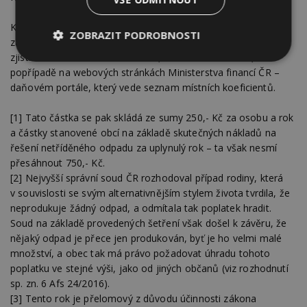
Každá obec může stanovit svůj místní koeficient obecně
ZOBRAZIT PODROBNOSTI
závaznou vyhláškou – informaci o výši koeficientu lze pak
zjistit na místním obecním úřadě, na finančním úřadě,
Nezbytně
Výkonové
Soubory
popřípadě na webových stránkách Ministerstva financí ČR –
nutné
soubory
cílení
soubory
daňovém portále, který vede seznam místních koeficientů.
[1] Tato částka se pak skládá ze sumy 250,- Kč za osobu a rok
a částky stanovené obcí na základě skutečných nákladů na
Funkční soubory
Nezařazené
řešení netříděného odpadu za uplynulý rok – ta však nesmí
soubory
přesáhnout 750,- Kč.
[2] Nejvyšší správní soud ČR rozhodoval případ rodiny, která
v souvislosti se svým alternativnějším stylem života tvrdila, že
neprodukuje žádný odpad, a odmítala tak poplatek hradit.
Soud na základě provedených šetření však došel k závěru, že
nějaký odpad je přece jen produkován, byť je ho velmi malé
Nezbytně nutné soubory
množství, a obec tak má právo požadovat úhradu tohoto
Výkonové soubory
Soubory cílení
poplatku ve stejné výši, jako od jiných občanů (viz rozhodnutí
sp. zn. 6 Afs 24/2016).
Funkční soubory
Nezařazené soubory
[3] Tento rok je přelomový z důvodu účinnosti zákona