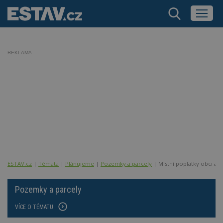
REKLAMA
ESTAV.cz
Témata
Plánujeme
Pozemky a parcely
Místní poplatky obci a 
Pozemky a parcely
VÍCE O TÉMATU