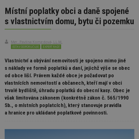
Místní poplatky obci a daně spojené
s vlastnictvím domu, bytu či pozemku
Mgr. Pavlína Komedová, LL.M.
ESTAV DOPORUČUJE
EXPERT RADÍ
Vlastnictví a obývání nemovitosti je spojeno mimo jiné
s náklady ve formě poplatků a daní, jejichž výše se obec
od obce liší. Právem každé obce je požadovat po
vlastnících nemovitostí a občanech, kteří mají v obci
trvalé bydliště, úhradu poplatků do obecní kasy. Obec je
však limitována zákonem (konkrétně zákon č. 565/1990
Sb., o místních poplatcích), který stanovuje pravidla
a hranice pro ukládané poplatkové povinnosti.