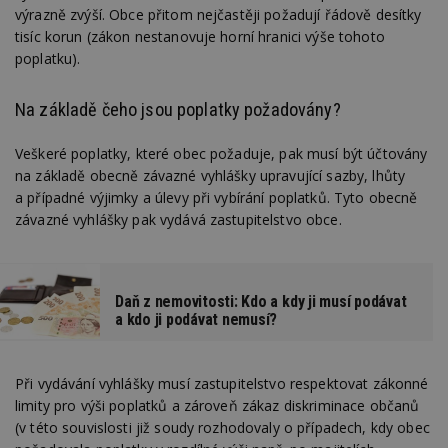
výrazně zvýší. Obce přitom nejčastěji požadují řádově desítky
tisíc korun (zákon nestanovuje horní hranici výše tohoto
poplatku).
Na základě čeho jsou poplatky požadovány?
Veškeré poplatky, které obec požaduje, pak musí být účtovány
na základě obecně závazné vyhlášky upravující sazby, lhůty
a případné výjimky a úlevy při vybírání poplatků. Tyto obecně
závazné vyhlášky pak vydává zastupitelstvo obce.
Daň z nemovitosti: Kdo a kdy ji musí podávat
a kdo ji podávat nemusí?
Při vydávání vyhlášky musí zastupitelstvo respektovat zákonné
limity pro výši poplatků a zároveň zákaz diskriminace občanů
(v této souvislosti již soudy rozhodovaly o případech, kdy obec