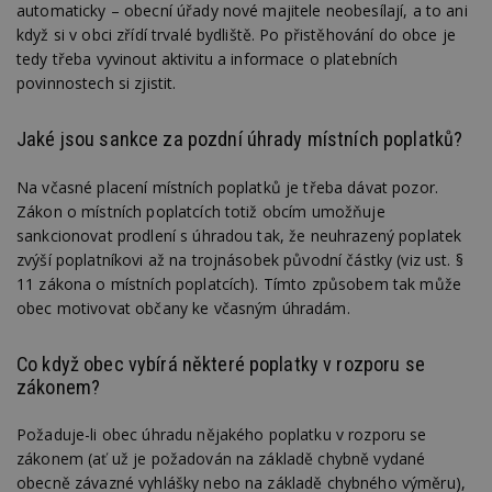
automaticky – obecní úřady nové majitele neobesílají, a to ani
když si v obci zřídí trvalé bydliště. Po přistěhování do obce je
tedy třeba vyvinout aktivitu a informace o platebních
povinnostech si zjistit.
Jaké jsou sankce za pozdní úhrady místních poplatků?
Na včasné placení místních poplatků je třeba dávat pozor.
Zákon o místních poplatcích totiž obcím umožňuje
sankcionovat prodlení s úhradou tak, že neuhrazený poplatek
zvýší poplatníkovi až na trojnásobek původní částky (viz ust. §
11 zákona o místních poplatcích). Tímto způsobem tak může
obec motivovat občany ke včasným úhradám.
Co když obec vybírá některé poplatky v rozporu se
zákonem?
Požaduje-li obec úhradu nějakého poplatku v rozporu se
zákonem (ať už je požadován na základě chybně vydané
obecně závazné vyhlášky nebo na základě chybného výměru),