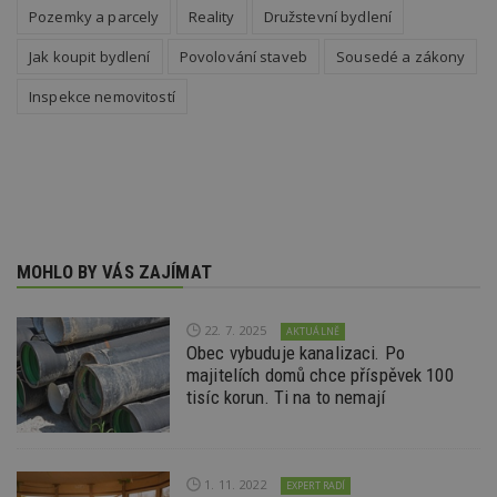
webu
Pozemky a parcely
Reality
Družstevní bydlení
relevan
sid
.seznam.cz
4 týdny 2
Toto j
Jak koupit bydlení
Povolování staveb
Sousedé a zákony
dny
běžný 
soubor
Inspekce nemovitostí
ale po
naleze
soubor
relace
pravd
použit 
správu
relace.
tuuid
.creative-
1 rok 3
Tento 
serving.com
týdny
cookie
MOHLO BY VÁS ZAJÍMAT
hlavně
bidswit
aby by
reklam
22. 7. 2025
AKTUÁLNĚ
pro ná
webu
Obec vybuduje kanalizaci. Po
relevan
majitelích domů chce příspěvek 100
tisíc korun. Ti na to nemají
tuuid_lu
.creative-
1 rok 3
Obsah
serving.com
týdny
jedine
návště
které 
Bidswi
sledov
1. 11. 2022
EXPERT RADÍ
návště