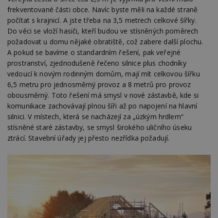
frekventované části obce. Navíc byste měli na každé straně
počítat s krajnicí. A jste třeba na 3,5 metrech celkové šířky.
Do věci se vloží hasiči, kteří budou ve stísněných poměrech
požadovat u domu nějaké obratiště, což zabere další plochu.
A pokud se bavíme o standardním řešení, pak veřejné
prostranství, zjednodušeně řečeno silnice plus chodníky
vedoucí k novým rodinným domům, mají mít celkovou šířku
6,5 metru pro jednosměrný provoz a 8 metrů pro provoz
obousměrný. Toto řešení má smysl v nové zástavbě, kde si
komunikace zachovávají plnou šíři až po napojení na hlavní
silnici. V místech, která se nacházejí za „úzkým hrdlem“
stísněné staré zástavby, se smysl širokého uličního úseku
ztrácí. Stavební úřady jej přesto nezřídka požadují.