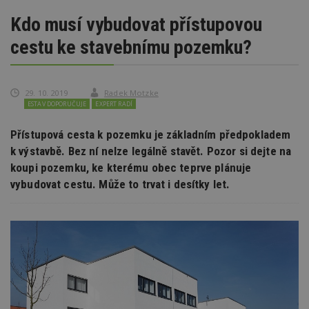
Kdo musí vybudovat přístupovou
cestu ke stavebnímu pozemku?
29. 10. 2019
Radek Motzke
ESTAV DOPORUČUJE
EXPERT RADÍ
Přístupová cesta k pozemku je základním předpokladem
k výstavbě. Bez ní nelze legálně stavět. Pozor si dejte na
koupi pozemku, ke kterému obec teprve plánuje
vybudovat cestu. Může to trvat i desítky let.