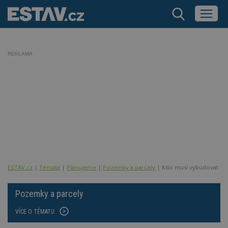
REKLAMA
ESTAV.cz
Témata
Plánujeme
Pozemky a parcely
Kdo musí vybudovat př
Pozemky a parcely
VÍCE O TÉMATU