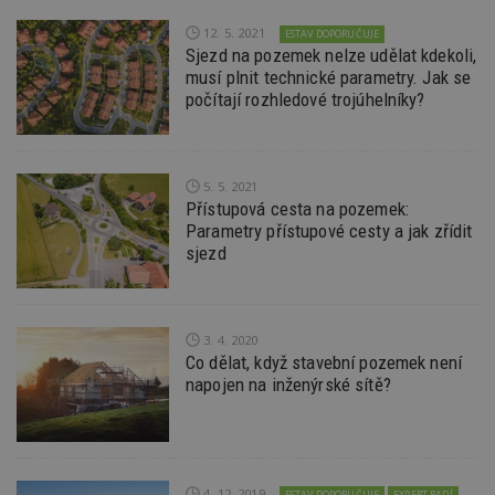
návště
webu 
12. 5. 2021
ESTAV DOPORUČUJE
soubor
Sjezd na pozemek nelze udělat kdekoli,
id
.m6r.eu
2 měsíce 4
Tento 
musí plnit technické parametry. Jak se
týdny
cookie
počítají rozhledové trojúhelníky?
používá
analýz
optima
reklam
kampan
Double
5. 5. 2021
Google
Přístupová cesta na pozemek:
Suite
Parametry přístupové cesty a jak zřídit
tuuid
.bidswitch.net
1 rok
Tento 
sjezd
cookie
hlavně
bidswit
aby by
reklam
pro ná
3. 4. 2020
webu
Co dělat, když stavební pozemek není
relevan
napojen na inženýrské sítě?
sid
.seznam.cz
4 týdny 2
Toto j
dny
běžný 
soubor
ale po
naleze
soubor
relace
4. 12. 2019
ESTAV DOPORUČUJE
EXPERT RADÍ