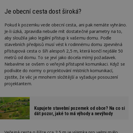
Je obecní cesta dost široká?
Pokud k pozemku vede obecní cesta, ani pak nemáte vyhráno.
Je-li úzká, zpravidla nebude mít dostatečné parametry na to,
aby sloužila jako legální přístup k vašemu domu. Podle
stavebních předpisů musí vést k rodinnému domu zpevněná
přístupová cesta o šíři alespoň 2,5 m, která končí nejdále 50
metrů od domu. To se jeví jako docela mírný požadavek.
Nebavíme se ovšem o veřejně přístupné komunikaci. Když se
podíváte do normy o projektování místních komunikací,
zjistíte, že věc je mnohem složitější a vyžaduje posouzení
projektantem.
Kupujete stavební pozemek od obce? Na co si
dát pozor, jaké to má výhody a nevýhody
Veřejná cesta o šířce cca 2,5 m je výjimka pro velmi málo