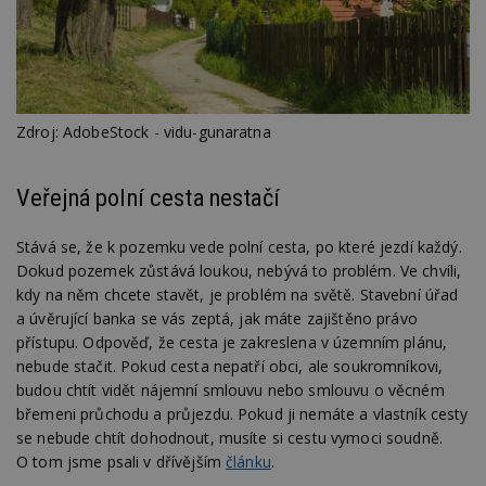
Zdroj: AdobeStock - vidu-gunaratna
Veřejná polní cesta nestačí
Stává se, že k pozemku vede polní cesta, po které jezdí každý.
Dokud pozemek zůstává loukou, nebývá to problém. Ve chvíli,
kdy na něm chcete stavět, je problém na světě. Stavební úřad
a úvěrující banka se vás zeptá, jak máte zajištěno právo
přístupu. Odpověď, že cesta je zakreslena v územním plánu,
nebude stačit. Pokud cesta nepatří obci, ale soukromníkovi,
budou chtít vidět nájemní smlouvu nebo smlouvu o věcném
břemeni průchodu a průjezdu. Pokud ji nemáte a vlastník cesty
se nebude chtít dohodnout, musíte si cestu vymoci soudně.
O tom jsme psali v dřívějším
článku
.