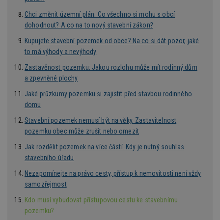
ná
je
Chci změnit územní plán. Co všechno si mohu s obcí
kt
dohodnout? A co na to nový stavební zákon?
id
p
ú
Kupujete stavební pozemek od obce? Na co si dát pozor, jaké
An
to má výhody a nevýhody
id
www.estav.cz
1 rok
T
Zastavěnost pozemku: Jakou rozlohu může mít rodinný dům
co
po
a zpevněné plochy
vy
se
Jaké průzkumy pozemku si zajistit před stavbou rodinného
_hjFirstSeen
29
S
Hotjar Ltd
domu
minut
je
.estav.cz
54
ab
Stavební pozemek nemusí být na věky. Zastavitelnost
sekund
sl
ce
pozemku obec může zrušit nebo omezit
pr
po
Jak rozdělit pozemek na více částí. Kdy je nutný souhlas
N
ž
stavebního úřadu
id
i
Nezapomínejte na právo cesty, přístup k nemovitosti není vždy
samozřejmost
_hjAbsoluteSessionInProgress
29
S
Hotjar Ltd
minut
je
.estav.cz
54
ab
Kdo musí vybudovat přístupovou cestu ke stavebnímu
sekund
sl
pozemku?
ce
pr