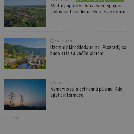
pravd
Místní poplatky obci a daně spojené
použit 
s vlastnictvím domu, bytu či pozemku
správu
relace.
tuuid
.creative-
1 rok 3
Tento 
serving.com
týdny
cookie
hlavně
bidswit
16. 7. 2019
aby by
reklam
Územní plán: Sledujte ho. Prozradí, co
pro ná
bude stát za vaším plotem
webu
relevan
tuuid_lu
.creative-
1 rok 3
Obsah
serving.com
týdny
jedine
návště
které 
6. 6. 2017
Bidswi
sledov
Nemovitosti a ochranná pásma: Kde
návště
zjistit informace
více w
umožň
Bidswi
optima
releva
reklamy
REKLAMA
aby se
návště
několik