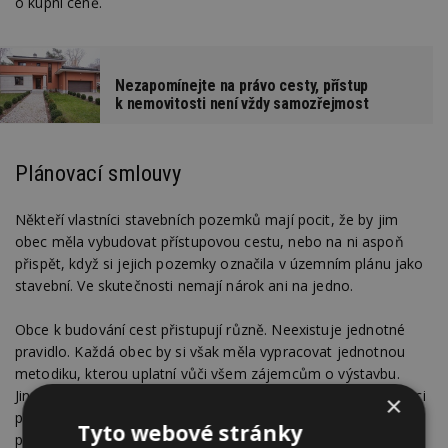
o kupní ceně.
Nezapomínejte na právo cesty, přístup
k nemovitosti není vždy samozřejmost
Plánovací smlouvy
Někteří vlastníci stavebních pozemků mají pocit, že by jim
obec měla vybudovat přístupovou cestu, nebo na ni aspoň
přispět, když si jejich pozemky označila v územním plánu jako
stavební. Ve skutečnosti nemají nárok ani na jedno.
Obce k budování cest přistupují různě. Neexistuje jednotné
pravidlo. Každá obec by si však měla vypracovat jednotnou
metodiku, kterou uplatní vůči všem zájemcům o výstavbu.
Jinak by se mohla dopustit diskriminačního jednání. Se zájemci
×
pak může uzavřít tzv. plánovací smlouvu, v níž se dojedná vše
Tyto webové stránky
potřebné. Jak má cesta vypadat, kdo ji zaplatí a za jakých