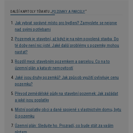
_hjIncludedInPageviewSample
2
T
Hotjar Ltd
minuty
co
www.estav.cz
na
DALŠÍ KAPITOLY TÉMATU „
POZEMKY A PARCELY
“
ab
Ho
Jak vybrat správné místo pro bydlení? Zamyslete se nejprve
zd
ná
nad svými potřebami
z
vz
Pozemek je stavební, až když je na něm povolená stavba. Do
d
l
té doby není nic jisté. Jaké další problémy s pozemky mohou
z
nastat?
st
w
Rozdíl mezi stavebním pozemkem a parcelou. Co na to
_dc_gtm_UA-53599847-1
.estav.cz
53
T
územní plán a katastr nemovitostí
sekund
co
př
Jaké jsou druhy pozemků? Jak způsob využití ovlivňuje cenu
w
po
pozemku?
S
Go
Převod zemědělské půdy na stavební pozemek: Jak zažádat
da
kó
a jaké jsou poplatky
Po
lz
Místní poplatky obci a daně spojené s vlastnictvím domu, bytu
z
nu
či pozemku
be
sk
Územní plán: Sledujte ho. Prozradí, co bude stát za vaším
f
s
plotem