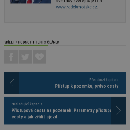
Své rady zveřejňuje i na
www.radekmotzke.cz
.
Funkční soubory
Nezařazené
soubory
SDÍLET / HODNOTIT TENTO ČLÁNEK
4
Nezbytně nutné soubory
Výkonové soubory
Soubory cílení
Předchozí kapitola
Funkční soubory
Nezařazené soubory
Přístup k pozemku, právo cesty
Nezbytně nutné soubory cookie umožňují základní
funkce webových stránek, jako je přihlášení
uživatele a správa účtu. Webové stránky nelze bez
Následující kapitola
nezbytně nutných souborů cookie správně
Přístupová cesta na pozemek: Parametry přístupové
používat.
cesty a jak zřídit sjezd
Provider
/
Název
Vyprší
P
Doména