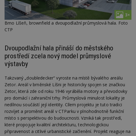
3×
Brno Líšeň, brownfield a dvoupodlažní průmyslová hala. Foto
CTP
Dvoupodlažní hala přináší do městského
prostředí zcela nový model průmyslové
výstavby
Takzvaný „doubledecker“ vyroste na místě bývalého areálu
Zetor. Areál v brněnské Líšni je historicky spojen se značkou
Zetor, která zde od roku 1946 vyráběla motory a převodovky
pro domácí i zahraniční trhy. Průmyslová minulost lokality je
nedílnou součástí její identity. Cílem projektu je tuto tradici
rozvíjet a proměnit areál v CTParku v plnohodnotně funkční
místo s perspektivou do budoucnosti. Vzniká tak prostředí,
které propojuje kvalitní architekturu, technologickou
připravenost a citlivé urbanistické začlenění. Projekt reaguje na