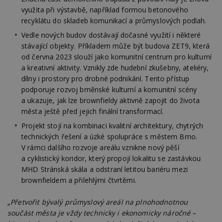
využita při výstavbě, například formou betonového
Funkční soubory
Nezařazené soubory
recyklátu do skladeb komunikací a průmyslových podlah.
Nezbytně nutné soubory cookie umožňují základní
Vedle nových budov dostávají dočasné využití i některé
funkce webových stránek, jako je přihlášení
stávající objekty. Příkladem může být budova ZET9, která
uživatele a správa účtu. Webové stránky nelze bez
nezbytně nutných souborů cookie správně
od června 2023 slouží jako komunitní centrum pro kulturní
používat.
a kreativní aktivity. Vznikly zde hudební zkušebny, ateliéry,
Provider
/
dílny i prostory pro drobné podnikání. Tento přístup
Název
Vyprší
P
Doména
podporuje rozvoj brněnské kulturní a komunitní scény
_hjIncludedInPageviewSample
2
T
Hotjar Ltd
a ukazuje, jak lze brownfieldy aktivně zapojit do života
minuty
co
www.estav.cz
města ještě před jejich finální transformací.
na
ab
Projekt stojí na kombinaci kvalitní architektury, chytrých
Ho
zd
technických řešení a úzké spolupráce s městem Brno.
ná
V rámci dalšího rozvoje areálu vznikne nový pěší
z
vz
a cyklistický koridor, který propojí lokalitu se zastávkou
d
l
MHD Stránská skála a odstraní letitou bariéru mezi
z
brownfieldem a přilehlými čtvrtěmi.
st
w
„
Přetvořit bývalý průmyslový areál na plnohodnotnou
_dc_gtm_UA-53599847-1
.estav.cz
53
T
sekund
co
součást města je vždy technicky i ekonomicky náročné –
př