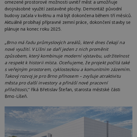
omezené prostorové možnosti uvnitř měst a umožňuje
dvojnásobné využití zastavěné plochy. Demontáž původní
budovy začala v květnu a má být dokončena během tří měsíců.
Aktuálně probíhají přípravné zemní práce, dokončení stavby se
plánuje na konec roku 2025.
„
Brno má řadu průmyslových areálů, které dnes čekají na
nové využití. V Líšni se daří jeden z nich proměnit
způsobem, který kombinuje moderní výstavbu, udržitelnost
a respekt k historii místa. Oceňujeme, že projekt počítá také
s veřejným prostorem, cyklostezkou a komunitním zázemím.
Takový rozvoj je pro Brno přínosem – zvyšuje atraktivitu
města pro další investory a přináší nové pracovní
příležitosti
,“ říká Břetislav Štefan, starosta městské části
Brno-Líšeň.