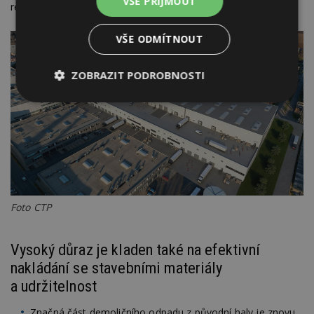
VŠE PŘIJMOUT
republika.
VŠE ODMÍTNOUT
ZOBRAZIT PODROBNOSTI
Nezbytně
Výkonové
Soubory
nutné
soubory
cílení
soubory
Funkční soubory
Nezařazené
soubory
Foto CTP
Vysoký důraz je kladen také na efektivní
nakládání se stavebními materiály
a udržitelnost
Nezbytně nutné soubory
Výkonové soubory
Soubory cílení
Značná část demoličního odpadu z původní haly je znovu