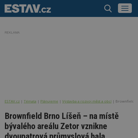
REKLAMA
ESTAV.cz
Témata
Plánujeme
Výstavba a rozvoj měst a obcí
Brownfield B
Brownfield Brno Líšeň – na místě
bývalého areálu Zetor vznikne
dvoupatrová průmyslová hala