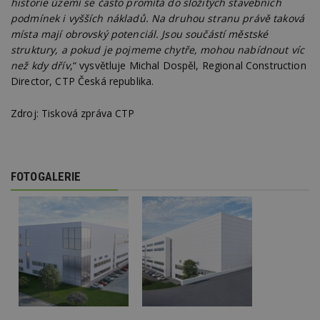
historie území se často promítá do složitých stavebních
w
po
podmínek i vyšších nákladů. Na druhou stranu právě taková
S
Go
místa mají obrovský potenciál. Jsou součástí městské
da
struktury, a pokud je pojmeme chytře, mohou nabídnout víc
kó
Po
než kdy dřív
,“ vysvětluje Michal Dospěl, Regional Construction
lz
Director, CTP Česká republika.
z
nu
be
Zdroj: Tisková zpráva CTP
sk
f
s
ná
je
kt
id
FOTOGALERIE
p
ú
An
id
www.estav.cz
1 rok
T
co
po
vy
se
_hjFirstSeen
29
S
Hotjar Ltd
minut
je
.estav.cz
54
ab
sekund
sl