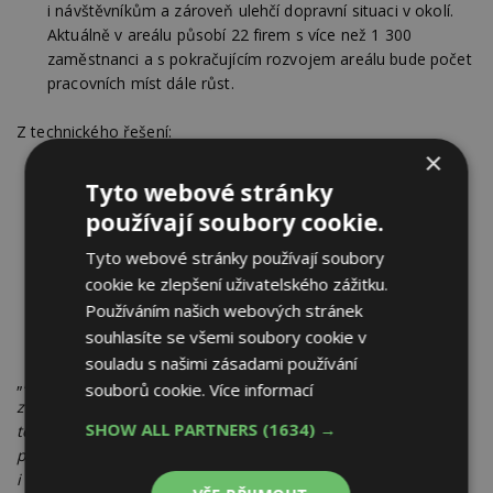
i návštěvníkům a zároveň ulehčí dopravní situaci v okolí.
Aktuálně v areálu působí 22 firem s více než 1 300
zaměstnanci a s pokračujícím rozvojem areálu bude počet
pracovních míst dále růst.
Z technického řešení:
×
Díky dvěma samostatným vjezdům pro nákladní dopravu
Tyto webové stránky
může každé patro fungovat odděleně, což výrazně
používají soubory cookie.
rozšiřuje možnosti využití a umožňuje flexibilní dělení
prostor pro různé typy provozů.
Tyto webové stránky používají soubory
cookie ke zlepšení uživatelského zážitku.
Objekt je konstrukčně navržen pro vysoké zatížení,
částečně zapuštěn do svahu a připraven na náročnější
Používáním našich webových stránek
výrobní technologie i automatizaci.
souhlasíte se všemi soubory cookie v
souladu s našimi zásadami používání
„
Není to experiment, ale promyšlený krok vycházející ze
souborů cookie.
Více informací
zkušeností ze zahraničí. Věnovali jsme velkou pozornost
SHOW ALL PARTNERS
(1634) →
technickému řešení i tomu, aby hala zapadla do okolí. Jsem
přesvědčený, že výsledek bude nejen funkční, ale
i inspirativní
,“ říká Jakub Kodr, Managing Director, CTP Česká