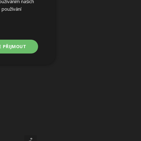
oužíváním našich
 používání
E PŘIJMOUT
Nezařazené
soubory
ařazené soubory
 a správa účtu.