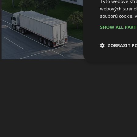
Tyto webové strán
webových stránek
souborů cookie.
V
SHOW ALL PAR
ZOBRAZIT P
Nezbytně nutn
soubory
Nezbytně nutné
Nezbytně nutné soubo
Webové stránky nelz