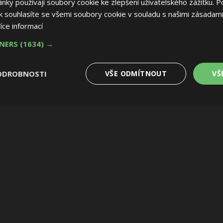
ky používají soubory cookie ke zlepšení uživatelského zážitku. P
 souhlasíte se všemi soubory cookie v souladu s našimi zásadami
íce informací
TNERS
(1634) →
ODROBNOSTI
VŠE ODMÍTNOUT
VŠ
é
Výkonové
Soubory cílení
Funkční soubory
soubory
 soubory
Výkonové soubory
Soubory cílení
Funkční soubory
Nez
ry cookie umožňují základní funkce webových stránek, jako je přihlášení uživatele
e bez nezbytně nutných souborů cookie správně používat.
Provider
/