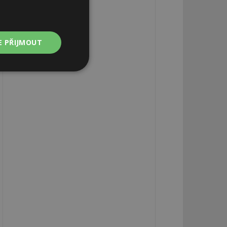
E PŘIJMOUT
Nezařazené
soubory
zařazené soubory
 a správa účtu.
aby informoval
zahrnut do