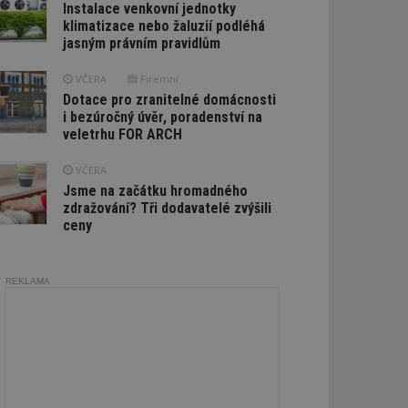
Instalace venkovní jednotky
klimatizace nebo žaluzií podléhá
jasným právním pravidlům
VČERA
Firemní
Dotace pro zranitelné domácnosti
i bezúročný úvěr, poradenství na
veletrhu FOR ARCH
VČERA
Jsme na začátku hromadného
zdražování? Tři dodavatelé zvýšili
ceny
REKLAMA