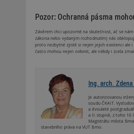
Pozor: Ochranná pásma mohou
Název
Provider
Pr
Název
Název
/
D
Název
_hjSessionUser_1
Doména
test
.m
Závěrem chci upozornit na skutečnost, ač se nám t
tu
_gid
CMID
Google
zákona nebo vydaným rozhodnutím) nás obklopují a 
LLC
Gdyn
mobile
ww
.estav.cz
proto nezbytné zjistit si nejen jejich existenci ale
často mohou nejen ovlivnit, ale někdy i zcela zma
_ga
TDID
Google
sssp_session
c
.e
LLC
.estav.cz
ui
VISITOR_INFO1_LI
cct
_hjSession_170189
Ing. arch. Zden
Gtest
uid
Je autorizovanou inže
C
soudu ČKAIT. Vystudova
a dvouleté postgraduáln
test_cookie
a II. stupně, z toho 1
bm2uu
Magistrátu města Brna. 
cct
stavebního práva na VUT Brno.
id
ibbid