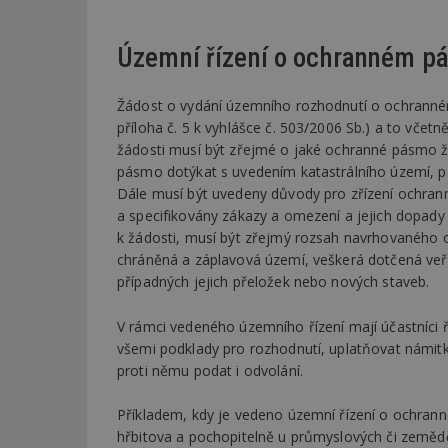
Územní řízení o ochranném p
_dc_gtm_UA-53599
Žádost o vydání územního rozhodnutí o ochranném
příloha č. 5 k vyhlášce č. 503/2006 Sb.) a to včet
žádosti musí být zřejmé o jaké ochranné pásmo 
id
pásmo dotýkat s uvedením katastrálního území, pa
Dále musí být uvedeny důvody pro zřízení ochra
_hjFirstSeen
a specifikovány zákazy a omezení a jejich dopady
k žádosti, musí být zřejmý rozsah navrhovaného 
chráněná a záplavová území, veškerá dotčená veřej
_hjAbsoluteSessi
případných jejich přeložek nebo nových staveb.
V rámci vedeného územního řízení mají účastníci 
counter
všemi podklady pro rozhodnutí, uplatňovat námit
proti němu podat i odvolání.
__gfp_64b
Příkladem, kdy je vedeno územní řízení o ochran
hřbitova a pochopitelně u průmyslových či zeměděl