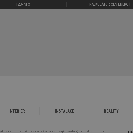
TZB-INFO
KALKULÁTOR CEN ENERGIÍ
INTERIÉR
INSTALACE
REALITY
tosti a ochranná pásma: Pásma vznikající vydaným rozhodnutím
E-