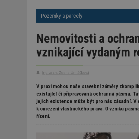
Pozemky a parcely
Nemovitosti a ochr
vznikající vydaným 
Ing. arch. Zdena Umlášková
V praxi mohou naše stavební záměry zkompliko
existující či připravovaná ochranná pásma. T
jejich existence může být pro nás zásadní. 
k omezení vlastnického práva. O vzniku pás
řízení.