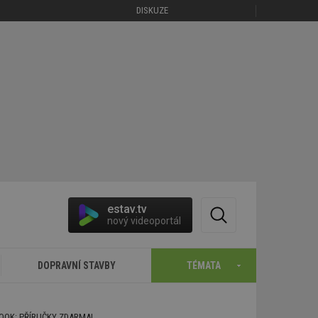
DISKUZE
estav.tv
nový videoportál
DOPRAVNÍ STAVBY
TÉMATA
BOOK: PŘÍRUČKY ZDARMA!