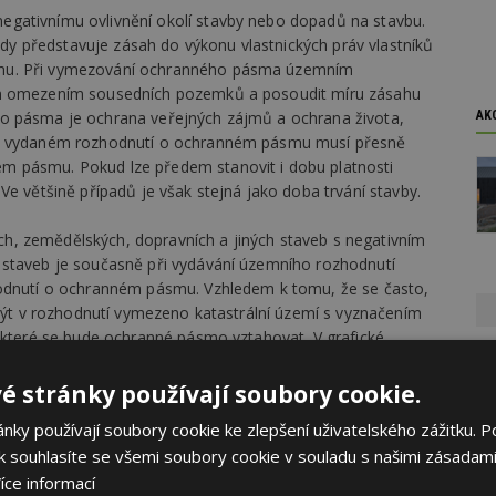
gativnímu ovlivnění okolí stavby nebo dopadů na stavbu.
 představuje zásah do výkonu vlastnických práv vlastníků
smu. Při vymezování ochranného pásma územním
ým omezením sousedních pozemků a posoudit míru zásahu
o pásma je ochrana veřejných zájmů a ochrana života,
AK
ve vydaném rozhodnutí o ochranném pásmu musí přesně
m pásmu. Pokud lze předem stanovit i dobu platnosti
Ve většině případů je však stejná jako doba trvání stavby.
, zemědělských, dopravních a jiných staveb s negativním
 staveb je současně při vydávání územního rozhodnutí
hodnutí o ochranném pásmu. Vzhledem k tomu, že se často,
 být v rozhodnutí vymezeno katastrální území s vyznačením
a které se bude ochranné pásmo vztahovat. V grafické
tastrální mapy, pak bude toto pásmo zakresleno, aby byla
vení ochranného pásma u liniové stavby delší než 1 km nebo
é stránky používají soubory cookie.
yznačena do odpovídajícího mapového podkladu v měřítku
ky používají soubory cookie ke zlepšení uživatelského zážitku. P
 souhlasíte se všemi soubory cookie v souladu s našimi zásadami
íce informací