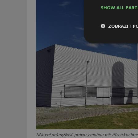
SHOW ALL PAR
ZOBRAZIT P
Nezbytně
nutné soubor
Nezbytně nutné s
Nezbytně nutné soubo
Webové stránky nelz
Název
_hjIncludedInPa
Některé průmyslové provozy mohou mít zřízená ochranná