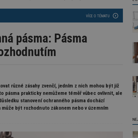
VÍCE O TÉMATU
anná pásma: Pásma
rozhodnutím
vat různé zásahy zvenčí, jedním z nich mohou být již
ato pásma prakticky nemůžeme téměř vůbec ovlivnit, ale
V důsledku stanovení ochranného pásma dochází
ma může být rozhodnuto zákonem nebo v územním
NE