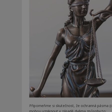
Připomeňme si skutečnost, že ochranná pásma (co
mohou vzniknout v zásadě dvěma způsoby to: