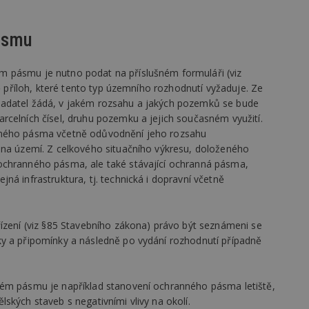
vzorkování dat definovaného limitem z
vašeho webu.
ásmu
847-1
.estav.cz
53
Tento soubor cookie je přidružen k w
sekund
Správce značek Google k načtení dalšíc
stránku. Pokud je použit, lze jej považ
nutný, protože bez něj jiné skripty ne
 pásmu je nutno podat na příslušném formuláři (viz
správně. Konec názvu je jedinečné číslo
identifikátorem přidruženého účtu Goog
ně příloh, které tento typ územního rozhodnutí vyžaduje. Ze
žadatel žádá, v jakém rozsahu a jakých pozemků se bude
www.estav.cz
1 rok
Tento soubor cookie se používá k vytvá
uživatele
rcelních čísel, druhu pozemku a jejich současném využití.
nného pásma včetně odůvodnění jeho rozsahu
29
Soubor cookie je nastaven tak, aby Hot
Hotjar Ltd
minut
začátek cesty uživatele pro celkový poče
.estav.cz
 na území. Z celkového situačního výkresu, doloženého
54
Neobsahuje žádné identifikovatelné in
sekund
ochranného pásma, ale také stávající ochranná pásma,
ná infrastruktura, tj. technická i dopravní včetně
onInProgress
29
Soubor cookie je nastaven tak, aby Hot
Hotjar Ltd
minut
začátek cesty uživatele pro celkový poče
.estav.cz
54
Neobsahuje žádné identifikovatelné in
sekund
řízení (viz §85 Stavebního zákona) právo být seznámeni se
www.estav.cz
29
Tento soubor cookie se používá k vytvá
ky a připomínky a následně po vydání rozhodnutí případně
minut
uživatele
53
sekund
1 rok
Jedná se o soubor cookie, který slouží k
Google LLC
ném pásmu je například stanovení ochranného pásma letiště,
dalších souborů cookie návštěvníkem 
.estav.cz
ských staveb s negativními vlivy na okolí.