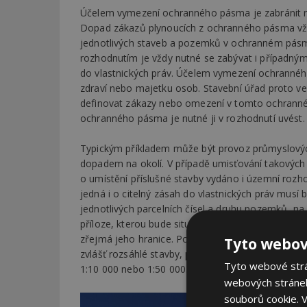
Účelem vymezení ochranného pásma je zabránit ne
Dopad zákazů plynoucích z ochranného pásma vždy
jednotlivých staveb a pozemků v ochranném pá
rozhodnutím je vždy nutné se zabývat i případn
do vlastnických práv. Účelem vymezení ochrannéh
zdraví nebo majetku osob. Stavební úřad proto 
definovat zákazy nebo omezení v tomto ochranné
ochranného pásma je nutné ji v rozhodnutí uvést. 
Typickým příkladem může být provoz průmyslových
dopadem na okolí. V případě umisťování takových
o umístění příslušné stavby vydáno i územní roz
jedná i o citelný zásah do vlastnických práv musí
jednotlivých parcelních čísel a druhu pozemků, n
příloze, kterou bude situační výkres v měřítku ka
zřejmá jeho hranice. Pokud by se jednalo o stano
Tyto webov
zvlášť rozsáhlé stavby, pak tato hranice bude v
Tyto webové strán
1:10 000 nebo 1:50 000.
webových stránek
souborů cookie.
V