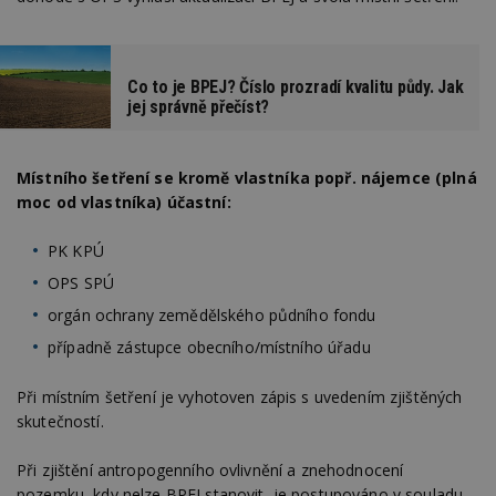
Co to je BPEJ? Číslo prozradí kvalitu půdy. Jak
jej správně přečíst?
Místního šetření se kromě vlastníka popř. nájemce (plná
moc od vlastníka) účastní:
PK KPÚ
OPS SPÚ
orgán ochrany zemědělského půdního fondu
případně zástupce obecního/místního úřadu
Při místním šetření je vyhotoven zápis s uvedením zjištěných
skutečností.
Při zjištění antropogenního ovlivnění a znehodnocení
pozemku, kdy nelze BPEJ stanovit, je postupováno v souladu