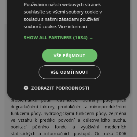
Používáním našich webových stránek
souhlasíte se všemi soubory cookie v
souladu s našimi zásadami používání
souborů cookie.
Více informací
SHOW ALL PARTNERS
(1634) →
Ing. Jan Vopravil, Ph.D.
Je absolventem Lesnické fakulty
VŠE PŘIJMOUT
České zemědělské univerzity
v Praze, oboru Krajinné
VŠE ODMÍTNOUT
inženýrství.
Od roku 2000 je zaměstnancem Výzkumného ústavu
ZOBRAZIT PODROBNOSTI
meliorací a ochrany půdy v Praze, kde se specializuje na
problematiku půdní klasifikace, ochrany půdy před
Nezbytně
Výkonové
Soubory
nutné
soubory
cílení
degradačními faktory, produkčními a mimoprodukčními
soubory
funkcemi půdy, hydrologickými funkcemi půdy, zejména
ve vztahu k predikci povodní a déletrvajícího sucha,
bonitací půdního fondu a využívání moderních
statistických a informačních postupů. Od roku 2006
Funkční soubory
Nezařazené