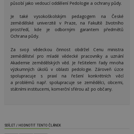
soubory
působí jako vedoucí oddělení Pedologie a ochrany půdy.
Je také vysokoškolským pedagogem na České
zemědělské univerzitě v Praze, na Fakultě životního
prostředí, kde je odborným garantem předmětů
Ochrana půdy.
Nezbytně nutné soubory
Za svoji vědeckou činnost obdržel Cenu ministra
Výkonové soubory
Soubory cílení
zemědělství pro mladé vědecké pracovníky a uznání
Funkční soubory
Nezařazené soubory
Akademie zemědělských věd. Je řešitelem řady mnoha
výzkumných úkolů v oblasti pedologie. Zároveň úzce
Nezbytně nutné soubory cookie umožňují základní
spolupracuje s praxí na řešení konkrétních věcí
funkce webových stránek, jako je přihlášení
uživatele a správa účtu. Webové stránky nelze bez
a problémů např. spolupracuje se zemědělci, obcemi,
nezbytně nutných souborů cookie správně
státními institucemi, komerční sférou až po občany.
používat.
Provider
/
Název
Vyprší
P
Doména
_hjIncludedInPageviewSample
2
T
Hotjar Ltd
minuty
co
www.estav.cz
na
SDÍLET / HODNOTIT TENTO ČLÁNEK
ab
Ho