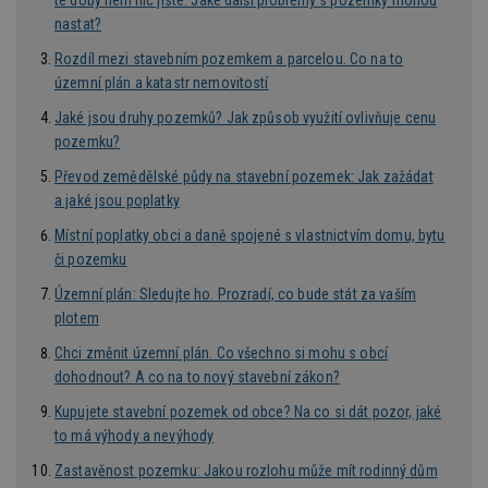
té doby není nic jisté. Jaké další problémy s pozemky mohou
ú
An
nastat?
id
www.estav.cz
1 rok
T
Rozdíl mezi stavebním pozemkem a parcelou. Co na to
co
po
územní plán a katastr nemovitostí
vy
se
Jaké jsou druhy pozemků? Jak způsob využití ovlivňuje cenu
_hjFirstSeen
29
S
pozemku?
Hotjar Ltd
minut
je
.estav.cz
54
ab
Převod zemědělské půdy na stavební pozemek: Jak zažádat
sekund
sl
a jaké jsou poplatky
ce
pr
po
Místní poplatky obci a daně spojené s vlastnictvím domu, bytu
N
či pozemku
ž
id
i
Územní plán: Sledujte ho. Prozradí, co bude stát za vaším
plotem
_hjAbsoluteSessionInProgress
29
S
Hotjar Ltd
minut
je
.estav.cz
Chci změnit územní plán. Co všechno si mohu s obcí
54
ab
sekund
sl
dohodnout? A co na to nový stavební zákon?
ce
pr
Kupujete stavební pozemek od obce? Na co si dát pozor, jaké
po
N
to má výhody a nevýhody
ž
id
Zastavěnost pozemku: Jakou rozlohu může mít rodinný dům
i