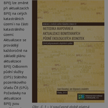
BPEJ lze změnit
při aktualizacích
BPEJ na celých
katastrálních
území i na části
katastrálního
území.
Aktualizace se
provádějí
každoročně na
základě plánu
aktualizace
BPEJ Odborem
půdní služby
(OPS) Státního
pozemkového
úřadu ČR (SPÚ).
Požadavky na
aktualizace
BPEJ jsou
Obr. č. 1 – V současné době platná