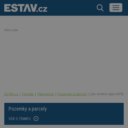
REKLAMA
ESTAV.cz
Témata
Plánujeme
Pozemky a parcely
Jde změnit zápis BPEJ? 
Pozemky a parcely
VÍCE O TÉMATU