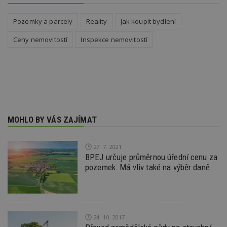
týdny
cookie
používá
analýz
Pozemky a parcely
Reality
Jak koupit bydlení
optima
reklam
kampan
Ceny nemovitostí
Inspekce nemovitostí
Double
Google
Suite
tuuid
.bidswitch.net
1 rok
Tento 
cookie
hlavně
bidswit
aby by
reklam
pro ná
MOHLO BY VÁS ZAJÍMAT
webu
relevan
sid
.seznam.cz
4 týdny 2
Toto j
27. 7. 2021
dny
běžný 
BPEJ určuje průměrnou úřední cenu za
soubor
ale po
pozemek. Má vliv také na výběr daně
naleze
soubor
relace
pravd
použit 
správu
relace.
24. 10. 2017