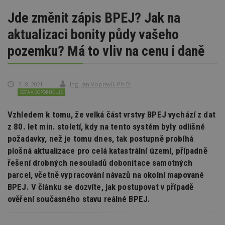
Jde změnit zápis BPEJ? Jak na
aktualizaci bonity půdy vašeho
pozemku? Má to vliv na cenu i daně
3. 8. 2021
Ing. Jan Vopravil, Ph.D.
ESTAV DOPORUČUJE
Vzhledem k tomu, že velká část vrstvy BPEJ vychází z dat
z 80. let min. století, kdy na tento systém byly odlišné
požadavky, než je tomu dnes, tak postupně probíhá
plošná aktualizace pro celá katastrální území, případně
řešení drobných nesouladů dobonitace samotných
parcel, včetně vypracování návazů na okolní mapované
BPEJ. V článku se dozvíte, jak postupovat v případě
ověření současného stavu reálné BPEJ.