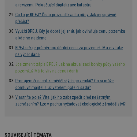
klienta. Je
Youtub
a revizemi. Pokračující digitalizace katastru
součástí každého
požadavku na
uid
.adform.net
2 měsíce
Tento 
Co to je BPEJ? Číslo prozradí kvalitu půdy. Jak jej správně
stránku na webu
cookie
a slouží k
přečíst?
jednoz
výpočtu údajů o
přiřaz
návštěvnících,
strojo
Využití BPEJ. Kdy je dobré jej znát, jak ovlivňuje cenu pozemku
relacích a
genero
kampaních pro
a kde ho najdeme
uživate
analytické
shrom
přehledy webů.
údaje o
BPEJ určuje průměrnou úřední cenu za pozemek. Má vliv také
na web
na výběr daně
data m
odeslá
Jde změnit zápis BPEJ? Jak na aktualizaci bonity půdy vašeho
analýze
třetí s
pozemku? Má to vliv na cenu i daně
test_cookie
14 minut
Tento 
Google LLC
Pronájem či pacht zemědělských pozemků? Co si může
54 sekund
cookie
.doubleclick.net
společ
domluvit majitel s uživatelem pole či sadu?
Double
(kterou
Vlastníte pole? Víte, jak ho zabezpečit před nešetrným
společ
Google
zacházením? Lze v pachtu vyžadovat ekologické zěmědělství?
zjistila
prohlí
návště
webu 
soubor
id
.m6r.eu
2 měsíce 4
Tento 
SOUVISEJÍCÍ TÉMATA