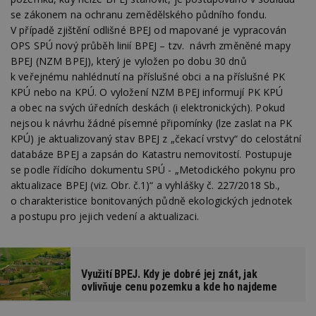
se zákonem na ochranu zemědělského půdního fondu.
V případě zjištění odlišné BPEJ od mapované je vypracován
OPS SPÚ nový průběh linií BPEJ – tzv. návrh změněné mapy
BPEJ (NZM BPEJ), který je vyložen po dobu 30 dnů
k veřejnému nahlédnutí na příslušné obci a na příslušné PK
KPÚ nebo na KPÚ. O vyložení NZM BPEJ informují PK KPÚ
a obec na svých úředních deskách (i elektronických). Pokud
nejsou k návrhu žádné písemné připomínky (lze zaslat na PK
KPÚ) je aktualizovaný stav BPEJ z „čekací vrstvy“ do celostátní
databáze BPEJ a zapsán do Katastru nemovitostí. Postupuje
se podle řídícího dokumentu SPÚ - „Metodického pokynu pro
aktualizace BPEJ (viz. Obr. č.1)“ a vyhlášky č. 227/2018 Sb.,
o charakteristice bonitovaných půdně ekologických jednotek
a postupu pro jejich vedení a aktualizaci.
Využití BPEJ. Kdy je dobré jej znát, jak
ovlivňuje cenu pozemku a kde ho najdeme