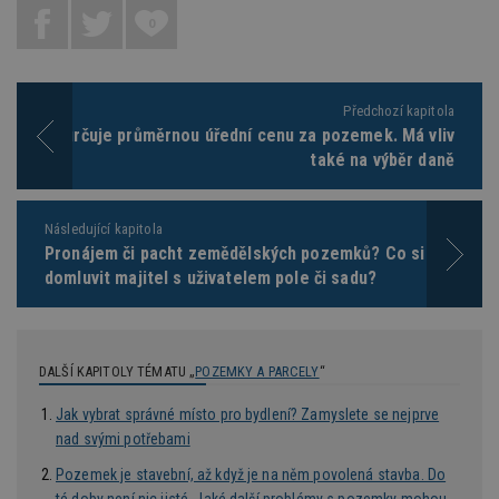
zd
ná
0
z
vz
d
l
z
st
Předchozí kapitola
w
BPEJ určuje průměrnou úřední cenu za pozemek. Má vliv
_dc_gtm_UA-53599847-1
.estav.cz
53
T
také na výběr daně
sekund
co
př
w
po
Následující kapitola
S
Go
Pronájem či pacht zemědělských pozemků? Co si může
da
domluvit majitel s uživatelem pole či sadu?
kó
Po
lz
z
nu
be
DALŠÍ KAPITOLY TÉMATU „
POZEMKY A PARCELY
“
sk
f
s
Jak vybrat správné místo pro bydlení? Zamyslete se nejprve
ná
je
nad svými potřebami
kt
id
Pozemek je stavební, až když je na něm povolená stavba. Do
p