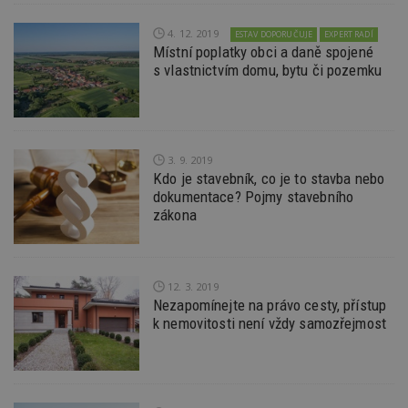
aby by
reklam
pro ná
4. 12. 2019
ESTAV DOPORUČUJE
EXPERT RADÍ
webu
Místní poplatky obci a daně spojené
relevan
s vlastnictvím domu, bytu či pozemku
tuuid_lu
.creative-
1 rok 3
Obsah
serving.com
týdny
jedine
návště
které 
Bidswi
sledov
návště
3. 9. 2019
více w
Kdo je stavebník, co je to stavba nebo
umožň
dokumentace? Pojmy stavebního
Bidswi
optima
zákona
releva
reklamy
aby se
návště
několik
nezobr
12. 3. 2019
stejné
Nezapomínejte na právo cesty, přístup
k nemovitosti není vždy samozřejmost
uu
11 měsíců
Slouží 
Ströer Core
4 týdny
reklam 
GmbH & Co. KG
pohybů
.adscale.de
napříč
stránk
uuid
1 rok
Tento 
MediaMath Inc.