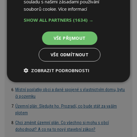
Jak vybrat správné místo pro bydlení? Zamyslete se nejprve
souladu s našimi zásadami používání
nad svými potřebami
souborů cookie.
Více informací
Pozemek je stavební, až když je na něm povolená stavba. Do
SHOW ALL PARTNERS
(1634) →
té doby není nic jisté. Jaké další problémy s pozemky mohou
nastat?
VŠE PŘIJMOUT
Rozdíl mezi stavebním pozemkem a parcelou. Co na to
územní plán a katastr nemovitostí
VŠE ODMÍTNOUT
Jaké jsou druhy pozemků? Jak způsob využití ovlivňuje cenu
pozemku?
ZOBRAZIT PODROBNOSTI
Převod zemědělské půdy na stavební pozemek: Jak zažádat
a jaké jsou poplatky
Nezbytně
Výkonové
Soubory
nutné
soubory
cílení
Místní poplatky obci a daně spojené s vlastnictvím domu, bytu
soubory
či pozemku
Územní plán: Sledujte ho. Prozradí, co bude stát za vaším
plotem
Funkční soubory
Nezařazené
soubory
Chci změnit územní plán. Co všechno si mohu s obcí
dohodnout? A co na to nový stavební zákon?