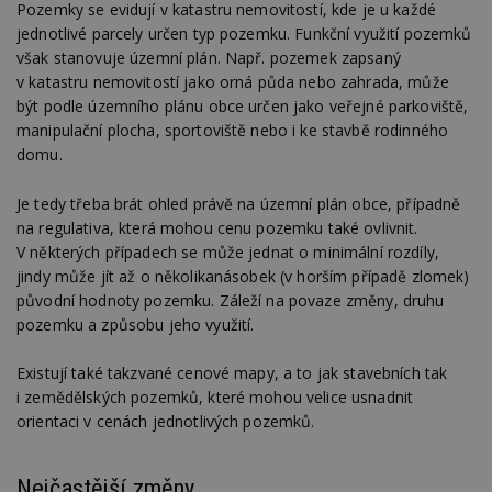
Pozemky se evidují v katastru nemovitostí, kde je u každé
jednotlivé parcely určen typ pozemku. Funkční využití pozemků
však stanovuje územní plán. Např. pozemek zapsaný
v katastru nemovitostí jako orná půda nebo zahrada, může
být podle územního plánu obce určen jako veřejné parkoviště,
manipulační plocha, sportoviště nebo i ke stavbě rodinného
domu.
Je tedy třeba brát ohled právě na územní plán obce, případně
na regulativa, která mohou cenu pozemku také ovlivnit.
V některých případech se může jednat o minimální rozdíly,
jindy může jít až o několikanásobek (v horším případě zlomek)
původní hodnoty pozemku. Záleží na povaze změny, druhu
pozemku a způsobu jeho využití.
Existují také takzvané cenové mapy, a to jak stavebních tak
i zemědělských pozemků, které mohou velice usnadnit
orientaci v cenách jednotlivých pozemků.
Nejčastější změny