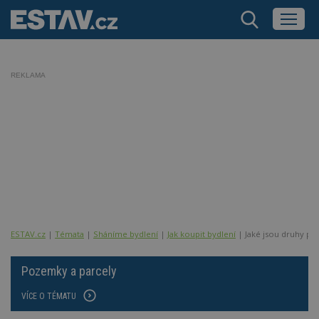
REKLAMA
ESTAV.cz
Témata
Sháníme bydlení
Jak koupit bydlení
Jaké jsou druhy po
Pozemky a parcely
VÍCE O TÉMATU