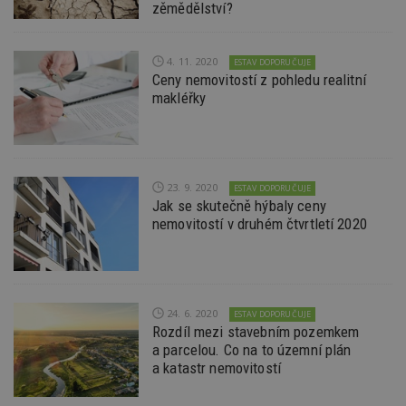
reklam
zěmědělství?
kampan
Double
Google
Suite
4. 11. 2020
ESTAV DOPORUČUJE
Ceny nemovitostí z pohledu realitní
tuuid
.bidswitch.net
1 rok
Tento 
cookie
makléřky
hlavně
bidswit
aby by
reklam
pro ná
webu
relevan
23. 9. 2020
ESTAV DOPORUČUJE
Jak se skutečně hýbaly ceny
sid
.seznam.cz
4 týdny 2
Toto j
dny
běžný 
nemovitostí v druhém čtvrtletí 2020
soubor
ale po
naleze
soubor
relace
pravd
použit 
24. 6. 2020
ESTAV DOPORUČUJE
správu
Rozdíl mezi stavebním pozemkem
relace.
a parcelou. Co na to územní plán
tuuid
.creative-
1 rok 3
Tento 
a katastr nemovitostí
serving.com
týdny
cookie
hlavně
bidswit