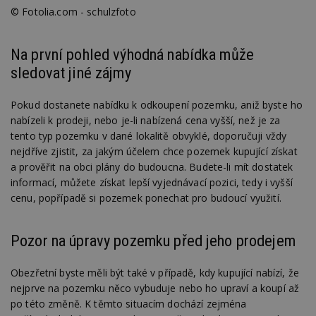
© Fotolia.com - schulzfoto
Na první pohled výhodná nabídka může
sledovat jiné zájmy
Pokud dostanete nabídku k odkoupení pozemku, aniž byste ho
nabízeli k prodeji, nebo je-li nabízená cena vyšší, než je za
tento typ pozemku v dané lokalitě obvyklé, doporučuji vždy
nejdříve zjistit, za jakým účelem chce pozemek kupující získat
a prověřit na obci plány do budoucna. Budete-li mít dostatek
informací, můžete získat lepší vyjednávací pozici, tedy i vyšší
cenu, popřípadě si pozemek ponechat pro budoucí využití.
Pozor na úpravy pozemku před jeho prodejem
Obezřetní byste měli být také v případě, kdy kupující nabízí, že
nejprve na pozemku něco vybuduje nebo ho upraví a koupí až
po této změně. K těmto situacím dochází zejména