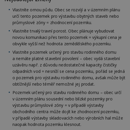
Vlastníte ornou půdu. Obec se rozvíjí a v územním plánu
určí tento pozemek pro výstavbu obytných staveb nebo
průmyslové zóny = zhodnocení pozemku.
Vlastníte trvalý travní porost. Obec plánuje vybudovat
novou komunikaci přes tento pozemek = výkupní cena je
obvykle vyšší než hodnota zemědělského pozemku.
Vlastníte pozemek určený pro stavbu rodinného domu
a nemáte platné stavební povolení – obec vydá stavební
uzávěru např. z důvodu nedostatečné kapacity čističky
odpadních vod = nesníží se cena pozemku, pořád se jedná
o pozemek pro výstavbu rodinného domu, avšak může být
obtížnější nebo téměř nemožné jej prodat.
Pozemek určený pro stavbu rodinného domu – obec určí
v územním plánu sousední nebo blízké pozemky pro
výstavbu průmyslové zóny = v případě výstavby
obchodního centra může dojít ke zhodnocení pozemku,
v případě výstavby skladovacích nebo výrobních hal může
naopak hodnota pozemku klesnout.