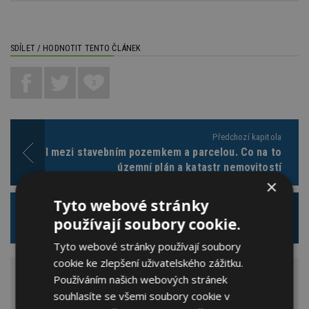
SDÍLET / HODNOTIT TENTO ČLÁNEK
3
Předchozí kapitola
Rozdíl mezi stavebním pozemkem a parcelou. Co na to
územní plán a katastr nemovitostí
×
Tyto webové stránky
Následující kapitola
používají soubory cookie.
Převod zemědělské půdy na stavební pozemek
Tyto webové stránky používají soubory
cookie ke zlepšení uživatelského zážitku.
Používáním našich webových stránek
DALŠÍ KAPITOLY TÉMATU „
POZEMKY A PARCELY
“
souhlasíte se všemi soubory cookie v