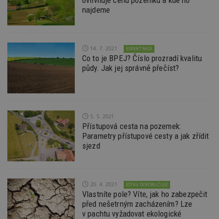
ovlivňuje cenu pozemku a kde ho
a slouží k
jednoz
najdeme
výpočtu údajů o
přiřaz
návštěvnících,
strojo
relacích a
genero
kampaních pro
uživate
analytické
shrom
přehledy webů.
údaje o
14. 7. 2021
EXPERT RADÍ
na web
Co to je BPEJ? Číslo prozradí kvalitu
data m
půdy. Jak jej správně přečíst?
odeslá
analýze
třetí s
test_cookie
14 minut
Tento 
Google LLC
54 sekund
cookie
.doubleclick.net
společ
5. 5. 2021
Double
(kterou
Přístupová cesta na pozemek:
společ
Parametry přístupové cesty a jak zřídit
Google
zjistila
sjezd
prohlí
návště
webu 
soubor
20. 4. 2021
ESTAV DOPORUČUJE
id
.m6r.eu
2 měsíce 4
Tento 
týdny
cookie
Vlastníte pole? Víte, jak ho zabezpečit
používá
před nešetrným zacházením? Lze
analýz
v pachtu vyžadovat ekologické
optima