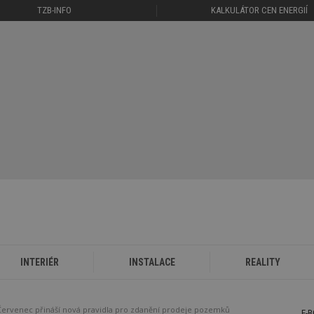
TZB-INFO
KALKULÁTOR CEN ENERGIÍ
INTERIÉR
INSTALACE
REALITY
Červenec přináší nová pravidla pro zdanění prodeje pozemků
E-