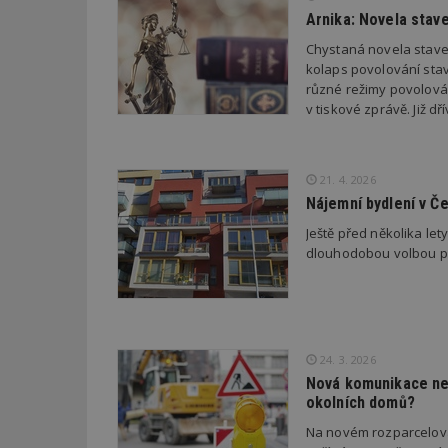
_hjAbsoluteSessi
Arnika: Novela stav
Chystaná novela stave
kolaps povolování stav
counter
různé režimy povolován
v tiskové zprávě. Již 
__gfp_64b
21. 4. 2026
Nájemní bydlení v Č
Ještě před několika le
Název
Provider
Pr
dlouhodobou volbou pro
Název
Název
/
D
Název
_hjSessionUser_1
Doména
test
.m
tu
_gid
CMID
Google
LLC
Gdyn
mobile
ww
.estav.cz
24. 3. 2026
_ga
TDID
Google
sssp_session
c
.e
Nová komunikace neb
LLC
.estav.cz
okolních domů?
ui
VISITOR_INFO1_LI
Na novém rozparcelova
cct