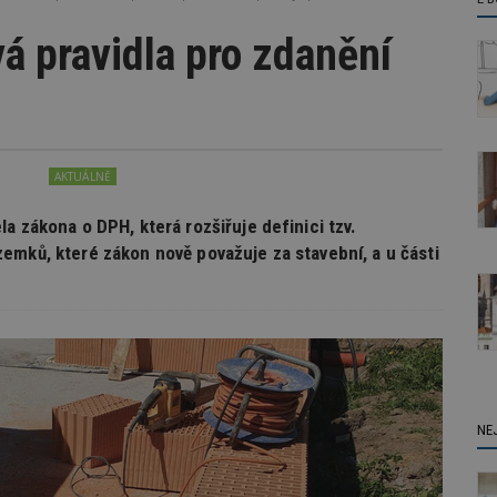
á pravidla pro zdanění
AKTUÁLNĚ
a zákona o DPH, která rozšiřuje definici tzv.
emků, které zákon nově považuje za stavební, a u části
NE