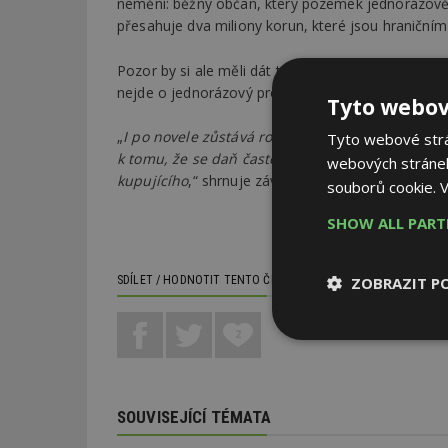
nemění: běžný občan, který pozemek jednorázově 
přesahuje dva miliony korun, které jsou hraniční
Pozor by si ale měli dát ti, kdo pozemky prodávaj
nejde o jednorázový prodej, může člověka dodate
Tyto webov
„
I po novele zůstává rozhodující, jestli je prod
Tyto webové strán
k tomu, že se daň častěji promítne do prodejní 
webových stránek
kupujícího
,“ shrnuje závěrem Kaprál.
souborů cookie.
V
SHOW ALL PAR
ZOBRAZIT P
SDÍLET / HODNOTIT TENTO ČLÁNEK
2
Nezbytně
nutné soubor
SOUVISEJÍCÍ TÉMATA