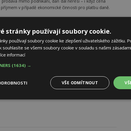
prodává mimo podnikání, daň dál neřeší – i když cena
m příjmem v případě ekonomické činnosti pro platbu daně.
í častěji nebo ve větším rozsahu. Pokud úřad vyhodnotí, že
čně zařadit mezi plátce DPH.
é stránky používají soubory cookie.
AK
ávající plátce DPH. To se nemění. Změna ale může vést
ky používají soubory cookie ke zlepšení uživatelského zážitku. P
ceny – a ta tak může být vyšší i pro běžného koncového
 souhlasíte se všemi soubory cookie v souladu s našimi zásadami
íce informací
TNERS
(1634) →
ODROBNOSTI
VŠE ODMÍTNOUT
VŠ
Výkonové
Soubory cílení
Funkční
y
soubory
soubory