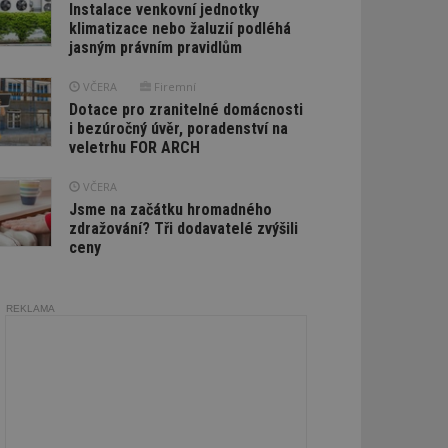
Instalace venkovní jednotky
klimatizace nebo žaluzií podléhá
jasným právním pravidlům
VČERA
Firemní
Dotace pro zranitelné domácnosti
i bezúročný úvěr, poradenství na
veletrhu FOR ARCH
VČERA
Jsme na začátku hromadného
zdražování? Tři dodavatelé zvýšili
ceny
REKLAMA