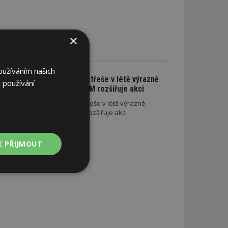
×
CE A SLEVY
oužíváním našich
Na nové lehké střeše v létě výrazně
 používání
ušetříte. SATJAM rozšiřuje akci
Na nové lehké střeše v létě výrazně
ušetříte. SATJAM rozšiřuje akci
REKLAMA
E PŘIJMOUT
Nezařazené
soubory