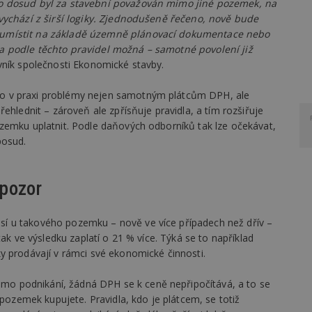
co dosud byl za stavební považován mimo jiné pozemek, na
vychází z širší logiky. Zjednodušeně řečeno, nově bude
 umístit na základě územně plánovací dokumentace nebo
a podle těchto pravidel možná – samotné povolení již
ávník společnosti Ekonomické stavby.
o v praxi problémy nejen samotným plátcům DPH, ale
ehlednit – zároveň ale zpřísňuje pravidla, a tím rozšiřuje
zemku uplatnit. Podle daňových odborníků tak lze očekávat,
posud.
 pozor
í u takového pozemku – nově ve více případech než dřív –
tak ve výsledku zaplatí o 21 % více. Týká se to například
y prodávají v rámci své ekonomické činnosti.
 podnikání, žádná DPH se k ceně nepřipočítává, a to se
 pozemek kupujete. Pravidla, kdo je plátcem, se totiž