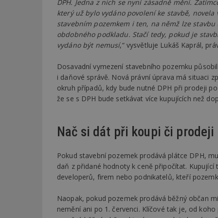
DPH. Jedna z nich se nyní zásadně mění. Zatím
který už bylo vydáno povolení ke stavbě, novela 
stavebním pozemkem i ten, na němž lze stavbu
obdobného podkladu. Stačí tedy, pokud je stavb
vydáno být nemusí
,“ vysvětluje Lukáš Kaprál, pr
Dosavadní vymezení stavebního pozemku působil
i daňové správě. Nová právní úprava má situaci zpř
okruh případů, kdy bude nutné DPH při prodeji po
že se s DPH bude setkávat více kupujících než do
Nač si dát při koupi či prodeji
Pokud stavební pozemek prodává plátce DPH, mus
daň z přidané hodnoty k ceně připočítat. Kupující 
developerů, firem nebo podnikatelů, kteří pozemk
Naopak, pokud pozemek prodává běžný občan mimo
nemění ani po 1. červenci. Klíčové tak je, od koho