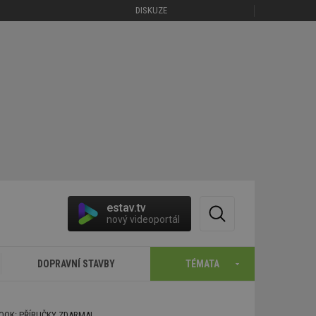
DISKUZE
estav.tv
nový videoportál
DOPRAVNÍ STAVBY
TÉMATA
BOOK: PŘÍRUČKY ZDARMA!