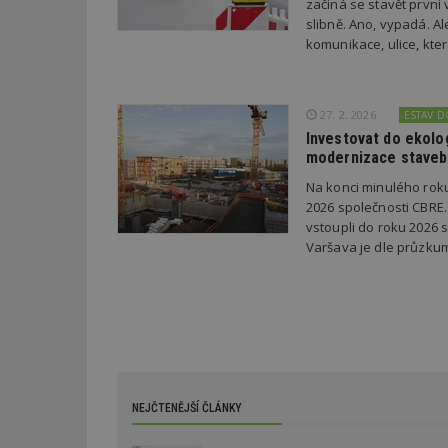
začíná se stavět první
_hjSession_170189
slibně. Ano, vypadá. A
komunikace, ulice, kter
Gtest
uid
C
27. 2. 2026
ESTAV 
test_cookie
bm2uu
Investovat do ekolo
modernizace staveb
cct
id
Na konci minulého rok
ibbid
2026 společnosti CBRE. 
ibbid
vstoupli do roku 2026 s
tuuid
Varšava je dle průzku
c
sid
tuuid
tuuid_lu
NEJČTENĚJŠÍ ČLÁNKY