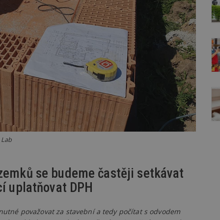
n Lab
ozemků se budeme častěji setkávat
cí uplatňovat DPH
k nutné považovat za stavební a tedy počítat s odvodem