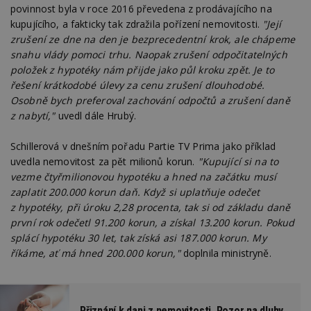
povinnost byla v roce 2016 převedena z prodávajícího na
kupujícího, a fakticky tak zdražila pořízení nemovitosti.
"Její
zrušení ze dne na den je bezprecedentní krok, ale chápeme
snahu vlády pomoci trhu. Naopak zrušení odpočitatelných
položek z hypotéky nám přijde jako půl kroku zpět. Je to
řešení krátkodobé úlevy za cenu zrušení dlouhodobé.
Osobně bych preferoval zachování odpočtů a zrušení daně
z nabytí,"
uvedl dále Hrubý.
Schillerová v dnešním pořadu Partie TV Prima jako příklad
uvedla nemovitost za pět milionů korun.
"Kupující si na to
vezme čtyřmilionovou hypotéku a hned na začátku musí
zaplatit 200.000 korun daň. Když si uplatňuje odečet
z hypotéky, při úroku 2,28 procenta, tak si od základu daně
první rok odečetl 91.200 korun, a získal 13.200 korun. Pokud
splácí hypotéku 30 let, tak získá asi 187.000 korun. My
říkáme, ať má hned 200.000 korun,"
doplnila ministryně.
Přiznání k dani z nemovitosti. Pozor na dluhy