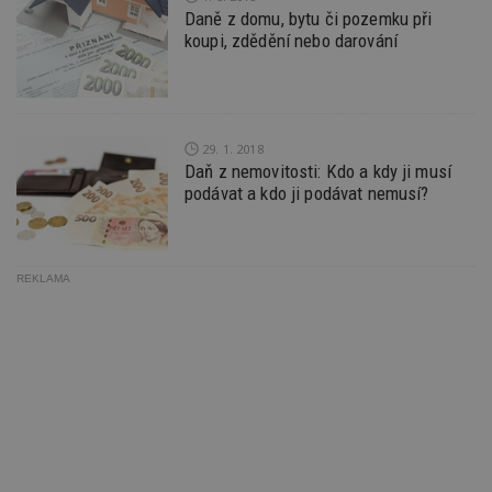
N
Daně z domu, bytu či pozemku při
ž
koupi, zdědění nebo darování
id
i
_hjAbsoluteSessionInProgress
29
S
Hotjar Ltd
minut
je
.estav.cz
54
ab
sekund
sl
29. 1. 2018
ce
pr
Daň z nemovitosti: Kdo a kdy ji musí
po
podávat a kdo ji podávat nemusí?
N
ž
id
i
counter
www.estav.cz
29
T
REKLAMA
minut
co
53
po
sekund
vy
se
__gfp_64b
1 rok
Je
Google LLC
so
.estav.cz
kt
sp
da
c
n
w