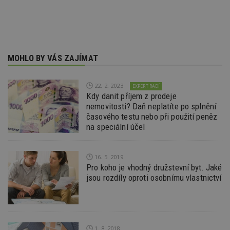
Go
da
kó
Po
lz
z
nu
be
MOHLO BY VÁS ZAJÍMAT
sk
f
s
ná
22. 2. 2023
EXPERT RADÍ
je
Kdy danit příjem z prodeje
kt
nemovitosti? Daň neplatíte po splnění
id
p
časového testu nebo při použití peněz
ú
na speciální účel
An
id
www.estav.cz
1 rok
T
co
po
16. 5. 2019
vy
Pro koho je vhodný družstevní byt. Jaké
se
jsou rozdíly oproti osobnímu vlastnictví
_hjFirstSeen
29
S
Hotjar Ltd
minut
je
.estav.cz
54
ab
sekund
sl
ce
pr
1. 8. 2018
po