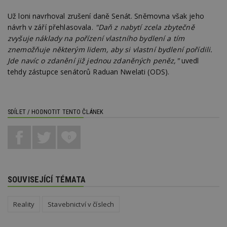
Nezbytně nutné soubory cookie umožňují základní
Už loni navrhoval zrušení daně Senát. Sněmovna však jeho
funkce webových stránek, jako je přihlášení
návrh v září přehlasovala.
"Daň z nabytí zcela zbytečně
uživatele a správa účtu. Webové stránky nelze bez
nezbytně nutných souborů cookie správně
zvyšuje náklady na pořízení vlastního bydlení a tím
používat.
znemožňuje některým lidem, aby si vlastní bydlení pořídili.
Provider
/
Jde navíc o zdanění již jednou zdaněných peněz,"
uvedl
Název
Vyprší
P
Doména
tehdy zástupce senátorů Raduan Nwelati (ODS).
_hjIncludedInPageviewSample
2
T
Hotjar Ltd
minuty
co
www.estav.cz
na
ab
Ho
SDÍLET / HODNOTIT TENTO ČLÁNEK
zd
ná
z
0
vz
d
l
z
st
w
SOUVISEJÍCÍ TÉMATA
_dc_gtm_UA-53599847-1
.estav.cz
53
T
sekund
co
př
Reality
Stavebnictví v číslech
w
po
S