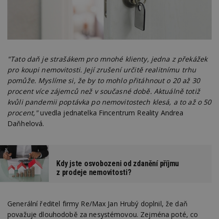
"Tato daň je strašákem pro mnohé klienty, jedna z překážek
pro koupi nemovitosti. Její zrušení určitě realitnímu trhu
pomůže. Myslíme si, že by to mohlo přitáhnout o 20 až 30
procent více zájemců než v současné době. Aktuálně totiž
kvůli pandemii poptávka po nemovitostech klesá, a to až o 50
procent,"
uvedla jednatelka Fincentrum Reality Andrea
Daňhelová.
Kdy jste osvobozeni od zdanění příjmu
z prodeje nemovitosti?
Generální ředitel firmy Re/Max Jan Hrubý doplnil, že daň
považuje dlouhodobě za nesystémovou. Zejména poté, co