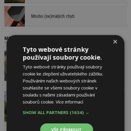
Mnoho (ne)malých chyb
MOHLO BY VÁS ZAJÍMAT
×
Tyto webové stránky
12. 8. 2021
ESTAV DOPORUČUJE
používají soubory cookie.
EXPERT RADÍ
Tyto webové stránky používají soubory
Záběry po tornádu. Porovnejte, kolik
práce již bylo uděláno. Architekti
cookie ke zlepšení uživatelského zážitku.
i ministerstvo nabízí pomoc
Používáním našich webových stránek
souhlasíte se všemi soubory cookie v
souladu s našimi zásadami používání
10. 8. 2021
SuperFOIL - THIRD SOLUTION
souborů cookie.
Více informací
s.r.o.
Znáte už SuperFOIL? Česká firma
SHOW ALL PARTNERS
(1634) →
THIRDSOLUTION dovezla novou
technologii z Anglie
VŠE PŘIJMOUT