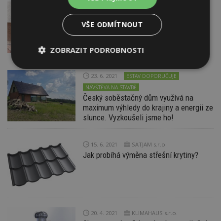
24. 6. 2021
Jak odvést dešťovou vodu ze střechy:
VŠE ODMÍTNOUT
Gravitační odvodnění
ZOBRAZIT PODROBNOSTI
Nezbytně
Výkonové
Soubory
23. 6. 2021
ESTAV DOPORUČUJE
nutné
soubory
cílení
soubory
NÁVŠTĚVA NA STAVBĚ
Český soběstačný dům využívá na
maximum výhledy do krajiny a energii ze
slunce. Vyzkoušeli jsme ho!
Funkční soubory
Nezařazené
soubory
15. 6. 2021
SATJAM s.r.o.
Jak probíhá výměna střešní krytiny?
Nezbytně nutné soubory
20. 4. 2021
KLIMAHAUS s.r.o.
Výkonové soubory
Soubory cílení