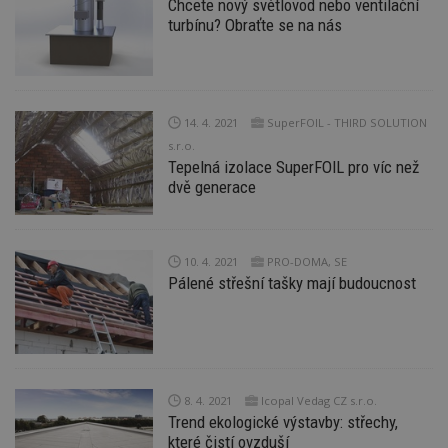
Chcete nový světlovod nebo ventilační
Funkční soubory
Nezařazené soubory
turbínu? Obraťte se na nás
Nezbytně nutné soubory cookie umožňují základní
funkce webových stránek, jako je přihlášení
uživatele a správa účtu. Webové stránky nelze bez
nezbytně nutných souborů cookie správně
používat.
14. 4. 2021
SuperFOIL - THIRD SOLUTION
s.r.o.
Provider
/
Název
Vyprší
P
Doména
Tepelná izolace SuperFOIL pro víc než
dvě generace
_hjIncludedInPageviewSample
2
T
Hotjar Ltd
minuty
co
www.estav.cz
na
ab
Ho
10. 4. 2021
PRO-DOMA, SE
zd
ná
Pálené střešní tašky mají budoucnost
z
vz
d
l
z
st
w
8. 4. 2021
Icopal Vedag CZ s.r.o.
_dc_gtm_UA-53599847-1
.estav.cz
53
T
sekund
co
Trend ekologické výstavby: střechy,
př
které čistí ovzduší
w