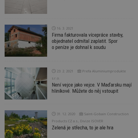
po
S
Go
da
kó
Po
16. 3. 2021
lz
z
Firma fakturovala vícepráce stavby,
nu
objednatel odmítal zaplatit. Spor
be
o peníze je dohnal k soudu
sk
f
s
ná
je
kt
23. 2. 2021
Prefa Aluminiumprodukte
id
p
s.r.o.
ú
Není vejce jako vejce. V Maďarsku mají
An
hliníkové. Můžete do něj vstoupit
id
www.estav.cz
1 rok
T
co
po
vy
se
31. 12. 2020
Saint-Gobain Construction
_hjFirstSeen
29
S
Hotjar Ltd
Products CZ a.s., Divize ISOVER
minut
je
.estav.cz
Zelená je střecha, to je ale hra
54
ab
sekund
sl
ce