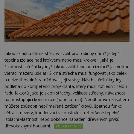
Jakou skladbu šikmé střechy zvolit pro rodinný dům? Je lepší
tepelná izolace nad krokvemi nebo mezi krokve? Jaká je
životnost střešní krytiny? Jakou zvolit tepelnou izolaci? Jak velkou
větrací mezeru udělat? Šikmá střecha musí fungovat jako celek
a nelze libovolně zaměňovat její vrstvy. Návrh střešní krytiny
podléhá do kompetencí projektanta, který musí zohlednit celou
řadu faktorů jako je sklon střechy, velikost střechy, návaznost
na prostupující konstrukce (např. komín). Neodborným zásahem
můžete způsobit nepřiměřené zatížení krovů, špatnou funkci
větrací mezery, kondenzaci v konstrukci a zhoršené tepelně-
izolační vlastnosti nebo dokonce napadení dřevěných prvků
dřevokaznými houbami.