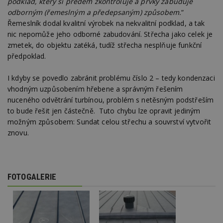
podklad, který si předem zkontroluje a prvky zabuduje
S
odborným (řemeslným a předepsaným) způsobem.
“
Go
da
Řemeslník dodal kvalitní výrobek na nekvalitní podklad, a tak
kó
nic nepomůže jeho odborné zabudování. Střecha jako celek je
Po
lz
zmetek, do objektu zatéká, tudíž střecha nesplňuje funkční
z
předpoklad.
nu
be
sk
f
I kdyby se povedlo zabránit problému číslo 2 – tedy kondenzaci
s
vhodným uzpůsobením hřebene a správným řešením
ná
je
nuceného odvětrání turbínou, problém s netěsným podstřeším
kt
to bude řešit jen částečně. Tuto chybu lze opravit jediným
id
p
možným způsobem: Sundat celou střechu a souvrství vytvořit
ú
znovu.
An
id
www.estav.cz
1 rok
T
co
po
vy
se
FOTOGALERIE
_hjFirstSeen
29
S
Hotjar Ltd
minut
je
.estav.cz
54
ab
sekund
sl
ce