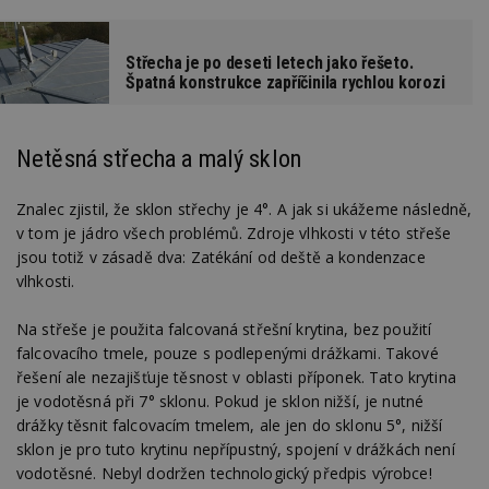
Střecha je po deseti letech jako řešeto.
Špatná konstrukce zapříčinila rychlou korozi
Netěsná střecha a malý sklon
Znalec zjistil, že sklon střechy je 4°. A jak si ukážeme následně,
v tom je jádro všech problémů. Zdroje vlhkosti v této střeše
jsou totiž v zásadě dva: Zatékání od deště a kondenzace
vlhkosti.
Na střeše je použita falcovaná střešní krytina, bez použití
falcovacího tmele, pouze s podlepenými drážkami. Takové
řešení ale nezajišťuje těsnost v oblasti příponek. Tato krytina
je vodotěsná při 7° sklonu. Pokud je sklon nižší, je nutné
drážky těsnit falcovacím tmelem, ale jen do sklonu 5°, nižší
sklon je pro tuto krytinu nepřípustný, spojení v drážkách není
vodotěsné. Nebyl dodržen technologický předpis výrobce!