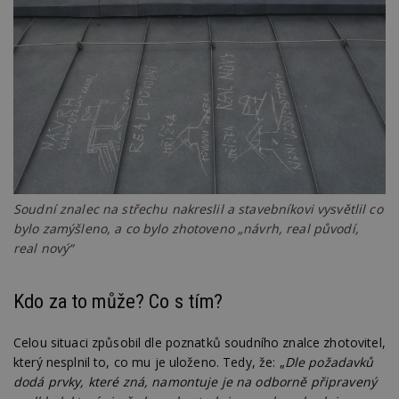
Funkční soubory
Nezařazené soubory
Nezbytně nutné soubory cookie umožňují základní
funkce webových stránek, jako je přihlášení
uživatele a správa účtu. Webové stránky nelze bez
nezbytně nutných souborů cookie správně
používat.
Provider
/
Název
Vyprší
P
Doména
_hjIncludedInPageviewSample
2
T
Hotjar Ltd
minuty
co
www.estav.cz
na
ab
Soudní znalec na střechu nakreslil a stavebníkovi vysvětlil co
Ho
zd
bylo zamýšleno, a co bylo zhotoveno „návrh, real původí,
ná
real nový“
z
vz
d
l
Kdo za to může? Co s tím?
z
st
w
Celou situaci způsobil dle poznatků soudního znalce zhotovitel,
_dc_gtm_UA-53599847-1
.estav.cz
53
T
který nesplnil to, co mu je uloženo. Tedy, že: „
Dle požadavků
sekund
co
př
dodá prvky, které zná, namontuje je na odborně připravený
w
po