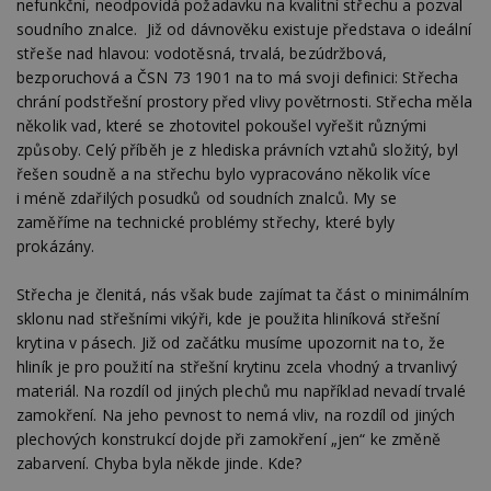
nefunkční, neodpovídá požadavku na kvalitní střechu a pozval
soudního znalce. Již od dávnověku existuje představa o ideální
střeše nad hlavou: vodotěsná, trvalá, bezúdržbová,
bezporuchová a ČSN 73 1901 na to má svoji definici: Střecha
chrání podstřešní prostory před vlivy povětrnosti. Střecha měla
několik vad, které se zhotovitel pokoušel vyřešit různými
způsoby. Celý příběh je z hlediska právních vztahů složitý, byl
řešen soudně a na střechu bylo vypracováno několik více
i méně zdařilých posudků od soudních znalců. My se
zaměříme na technické problémy střechy, které byly
prokázány.
Střecha je členitá, nás však bude zajímat ta část o minimálním
sklonu nad střešními vikýři, kde je použita hliníková střešní
krytina v pásech. Již od začátku musíme upozornit na to, že
hliník je pro použití na střešní krytinu zcela vhodný a trvanlivý
materiál. Na rozdíl od jiných plechů mu například nevadí trvalé
zamokření. Na jeho pevnost to nemá vliv, na rozdíl od jiných
plechových konstrukcí dojde při zamokření „jen“ ke změně
zabarvení. Chyba byla někde jinde. Kde?