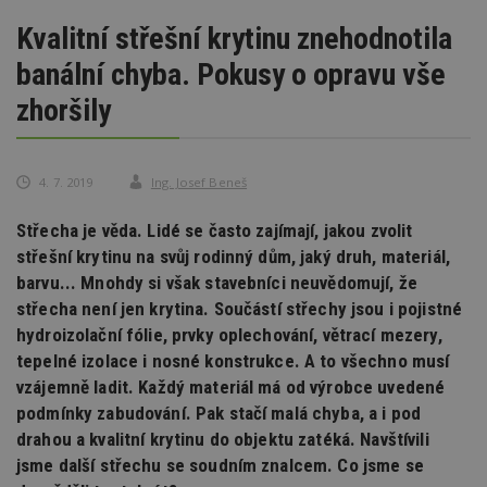
Kvalitní střešní krytinu znehodnotila
banální chyba. Pokusy o opravu vše
zhoršily
4. 7. 2019
Ing. Josef Beneš
Střecha je věda. Lidé se často zajímají, jakou zvolit
střešní krytinu na svůj rodinný dům, jaký druh, materiál,
barvu... Mnohdy si však stavebníci neuvědomují, že
střecha není jen krytina. Součástí střechy jsou i pojistné
hydroizolační fólie, prvky oplechování, větrací mezery,
tepelné izolace i nosné konstrukce. A to všechno musí
vzájemně ladit. Každý materiál má od výrobce uvedené
podmínky zabudování. Pak stačí malá chyba, a i pod
drahou a kvalitní krytinu do objektu zatéká. Navštívili
jsme další střechu se soudním znalcem. Co jsme se