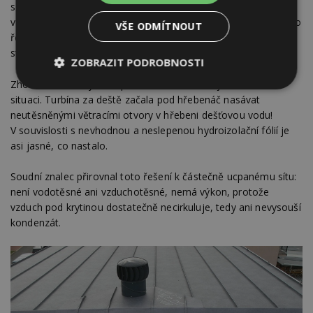
s ujednáním. Na střeše měl být totiž zhotoven ještě sběrný
vzduchotěsný tunel, ten měl nahradit současný hřebenáč. Toto
VŠE ODMÍTNOUT
řešení mělo sát vzduch jen pod okapem a prohnat jej celou
střechou díky podtlaku vyvolaného turbínou.
ZOBRAZIT PODROBNOSTI
Zhotovitel však vytvořil pouze turbínu, takže ještě zhoršil
Nezbytně
Výkonové
Soubory
situaci. Turbína za deště začala pod hřebenáč nasávat
nutné
soubory
cílení
soubory
neutěsněnými větracími otvory v hřebeni dešťovou vodu!
V souvislosti s nevhodnou a neslepenou hydroizolační fólií je
asi jasné, co nastalo.
Funkční soubory
Nezařazené
Soudní znalec přirovnal toto řešení k částečně ucpanému sítu:
soubory
není vodotěsné ani vzduchotěsné, nemá výkon, protože
vzduch pod krytinou dostatečně necirkuluje, tedy ani nevysouší
kondenzát.
Nezbytně nutné soubory
Výkonové soubory
Soubory cílení