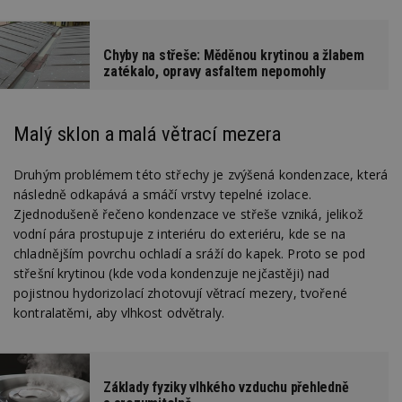
Chyby na střeše: Měděnou krytinou a žlabem
zatékalo, opravy asfaltem nepomohly
Malý sklon a malá větrací mezera
Druhým problémem této střechy je zvýšená kondenzace, která
následně odkapává a smáčí vrstvy tepelné izolace.
Zjednodušeně řečeno kondenzace ve střeše vzniká, jelikož
vodní pára prostupuje z interiéru do exteriéru, kde se na
chladnějším povrchu ochladí a sráží do kapek. Proto se pod
střešní krytinou (kde voda kondenzuje nejčastěji) nad
pojistnou hydorizolací zhotovují větrací mezery, tvořené
kontralatěmi, aby vlhkost odvětraly.
Základy fyziky vlhkého vzduchu přehledně