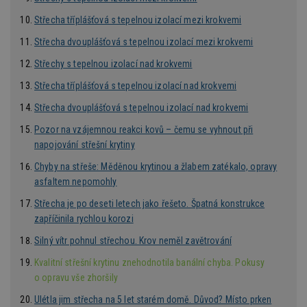
analýze
třetí s
Střecha tříplášťová s tepelnou izolací mezi krokvemi
test_cookie
14 minut
Tento 
Google LLC
Střecha dvouplášťová s tepelnou izolací mezi krokvemi
54 sekund
cookie
.doubleclick.net
společ
Střechy s tepelnou izolací nad krokvemi
Double
(kterou
Střecha tříplášťová s tepelnou izolací nad krokvemi
společ
Google
zjistila
Střecha dvouplášťová s tepelnou izolací nad krokvemi
prohlí
návště
Pozor na vzájemnou reakci kovů – čemu se vyhnout při
webu 
soubor
napojování střešní krytiny
id
.m6r.eu
2 měsíce 4
Tento 
Chyby na střeše: Měděnou krytinou a žlabem zatékalo, opravy
týdny
cookie
asfaltem nepomohly
používá
analýz
optima
Střecha je po deseti letech jako řešeto. Špatná konstrukce
reklam
zapříčinila rychlou korozi
kampan
Double
Google
Silný vítr pohnul střechou. Krov neměl zavětrování
Suite
Kvalitní střešní krytinu znehodnotila banální chyba. Pokusy
tuuid
.bidswitch.net
1 rok
Tento 
o opravu vše zhoršily
cookie
hlavně
bidswit
Ulétla jim střecha na 5 let starém domě. Důvod? Místo prken