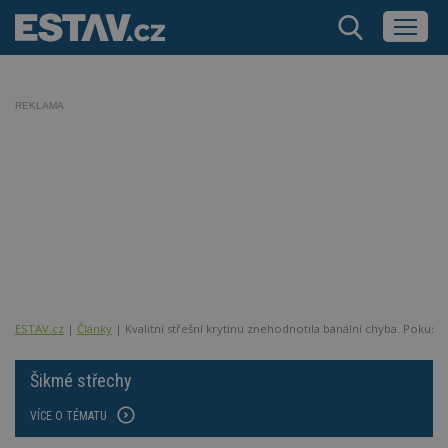
REKLAMA
ESTAV.cz
Články
Kvalitní střešní krytinu znehodnotila banální chyba. Pokusy
Šikmé střechy
VÍCE O TÉMATU