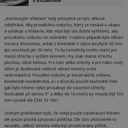
a srozumitelně
„Komínovým efektem“ tedy přirozeně se tato vlhkost
odvětrává, díky proudícímu vzduchu, který se nasává u okapu
a vyfukuje u hřebene, kde musí být vše dobře vyřešeno, aby
proudícímu vzduchu nic nebránilo. V našem případě byla větrací
mezera zhotovena, avšak z kontralatí o výšce pouhých 40 mm
(po seschnutí jen 36 mm). To by teoreticky mohlo stačit pro
menší střechu s vyšším sklonem, my však máme střechu
plochou, nikoli šikmou. Pro tuto délku střechy a pro takto malý
sklon je zbudovaná velikost větrací mezery zcela
nedostatečná. Proudění vzduchu je konstrukčně sníženo,
kondenzát neodvětrává, a i z důvodů použití nevhodné fólie
(jak bylo řečeno výše) prosakuje do souvrství střechy.
Kontralatě při sklonu 5° a délky do 10 metrů by musely být 100
mm vysoké dle ČSN 73 1901.
Druhým problémem bylo, že nebyl použit odvětrávací hřeben
ale pouze plochá spojovací poklička. Dle slov zhotovitele to
nevadilo, jelikož střecha měla být provětrávána příčně,