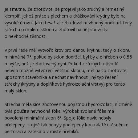
Je smutné, že zhotovitel se projevil jako zručný a řemeslný
klempíř, jehož práce s plechem a drážkování krytiny bylo na
vysoké úrovni. Jako tesař ale zbudoval nevhodný podklad, tedy
střechu o malém sklonu a zhotovil na něj souvrství
o nevhodné těsnosti.
V prvé řadě měl vytvořit krov pro danou krytinu, tedy o sklonu
minimálně 7°, pokud by sklon dodržel, byl by ale hřeben o 0,55
m výše, než je zhotovený nyní. Pokud z různých důvodů
nebylo možné vytvoření většího sklonu, měl na to zhotovitel
upozornit stavebníka a nechat navrhnout jiný typ řešení
střechy (krytiny a doplňkové hydroizolační vrstvy) pro tento
malý sklon.
Střecha měla sice zhotovenou pojistnou hydroizolaci, nicméně
byla použita nevhodná fólie. Výrobek zvolené fólie má
povolený minimální sklon 6°. Spoje fólie navíc nebyly
přelepeny, stejně tak nebyly podlepeny kontralatě utěsněním
perforací a zatékalo v místě hřebíků.