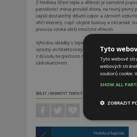
Z hlediska šíření tepla a vlhkosti je samotná po
parotěsnicí vrstva provádí shora, na rovný pevný po
zajistí dostatečný difuzní odpor a zároveň vzduch
vlhčí interiéry, např. obytné budovy a občanské s
provozu vzniká větší množství vlhkosti.
Výhodou skladby s tepelnou izolací nad krokvemi j
Tyto webov
výrazný architektonický a estetický prvek. V případ
z důvodu bezpečnosti nebo snadného úklidu, lze 
Tyto webové strán
sádrokartonem.
webových stránek
souborů cookie.
V
SHOW ALL PAR
SDÍLET / HODNOTIT TENTO ČLÁNEK
ZOBRAZIT P
0
Nezbytně
nutné soubor
Předchozí kapitola