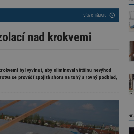
VÍCE O TÉMATU
zolací nad krokvemi
krokvemi byl vyvinut, aby eliminoval většinu nevýhod
rstva se provádí spojitě shora na tuhý a rovný podklad,
NE