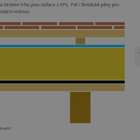
a českém trhu jsou izolace z EPS, PIR i fenolické pěny pro
olační vrstvou.
okvemi