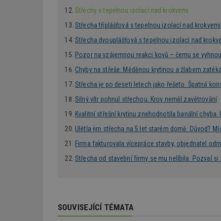
Střechy s tepelnou izolací nad krokvemi
Střecha tříplášťová s tepelnou izolací nad krokvemi
_hjAbsoluteSessi
Střecha dvouplášťová s tepelnou izolací nad krokv
Pozor na vzájemnou reakci kovů – čemu se vyhnout 
counter
Chyby na střeše: Měděnou krytinou a žlabem zaték
Střecha je po deseti letech jako řešeto. Špatná kon
Silný vítr pohnul střechou. Krov neměl zavětrování
__gfp_64b
Kvalitní střešní krytinu znehodnotila banální chyba
Ulétla jim střecha na 5 let starém domě. Důvod? Mí
Firma fakturovala vícepráce stavby, objednatel odmí
Název
Provider
Pr
Název
Název
/
D
Střecha od stavební firmy se mu nelíbila. Pozval si
Název
_hjSessionUser_1
Doména
test
.m
tu
_gid
CMID
Google
LLC
Gdyn
mobile
ww
.estav.cz
SOUVISEJÍCÍ TÉMATA
_ga
TDID
Google
sssp_session
c
.e
LLC