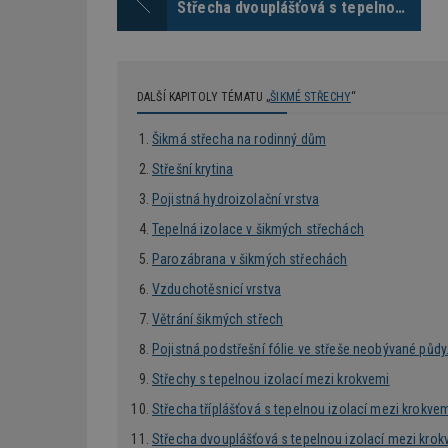
Střecha dvouplášťová s tepelnou izolací mezi krokvemi
DALŠÍ KAPITOLY TÉMATU „
ŠIKMÉ STŘECHY
“
Nezbytně nutné s
Šikmá střecha na rodinný dům
Nezbytně nutné soubo
Webové stránky nelz
Střešní krytina
Název
Pojistná hydroizolační vrstva
Tepelná izolace v šikmých střechách
_hjIncludedInPa
Parozábrana v šikmých střechách
Vzduchotěsnicí vrstva
_dc_gtm_UA-53599
Větrání šikmých střech
Pojistná podstřešní fólie ve střeše neobývané půdy
Střechy s tepelnou izolací mezi krokvemi
id
Střecha tříplášťová s tepelnou izolací mezi krokve
Střecha dvouplášťová s tepelnou izolací mezi krok
_hjFirstSeen