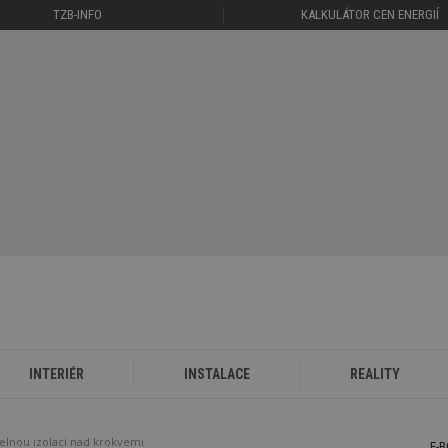
TZB-INFO
KALKULÁTOR CEN ENERGIÍ
INTERIÉR
INSTALACE
REALITY
pelnou izolací nad krokvemi
E-