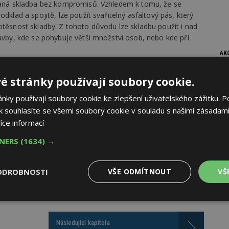
psaná skladba bez kompromisů. Vzhledem k tomu, že se
dklad a spojitě, lze použít svařitelný asfaltový pás, který
otěsnost skladby. Z tohoto důvodu lze skladbu použít i nad
tavby, kde se pohybuje větší množství osob, nebo kde při
AK
e možnost ponechat v interiéru viditelné krokve, což je
é stránky používají soubory cookie.
ě, že viditelné krokve nejsou v interiéru žádoucí, např.
je samozřejmě částečně nebo zcela zakrýt např.
ky používají soubory cookie ke zlepšení uživatelského zážitku. P
 souhlasíte se všemi soubory cookie v souladu s našimi zásadami
íce informací
TNERS
(1634) →
ODROBNOSTI
VŠE ODMÍTNOUT
VŠ
Výkonové
Soubory cílení
Funkční
y
soubory
soubory
Následující kapitola