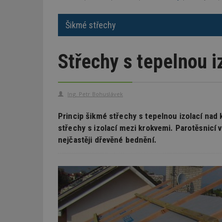
Šikmé střechy
Střechy s tepelnou i
Ing. Petr Bohuslávek
Princip šikmé střechy s tepelnou izolací nad 
střechy s izolací mezi krokvemi. Parotěsnicí v
nejčastěji dřevěné bednění.