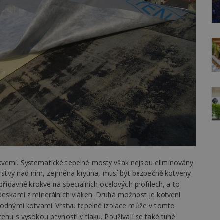
kvemi. Systematické tepelné mosty však nejsou eliminovány
 vrstvy nad ním, zejména krytina, musí být bezpečně kotveny
 přídavné krokve na speciálních ocelových profilech, a to
 deskami z minerálních vláken. Druhá možnost je kotvení
vhodnými kotvami. Vrstvu tepelné izolace může v tomto
renu s vysokou pevností v tlaku. Používají se také tuhé