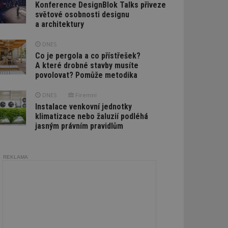
Konference DesignBlok Talks přiveze
světové osobnosti designu
a architektury
DNES
Co je pergola a co přístřešek?
A které drobné stavby musíte
povolovat? Pomůže metodika
DNES
Firemní
Instalace venkovní jednotky
klimatizace nebo žaluzií podléhá
jasným právním pravidlům
REKLAMA