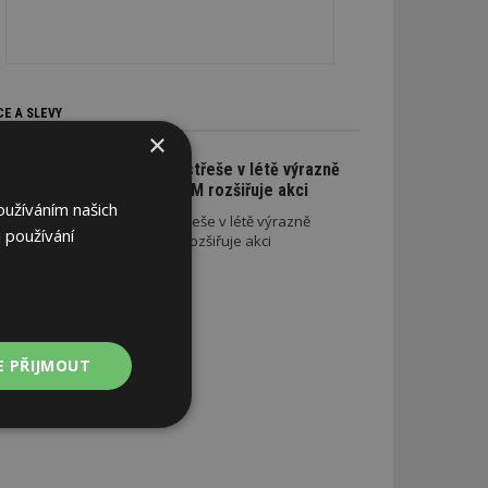
CE A SLEVY
×
Na nové lehké střeše v létě výrazně
ušetříte. SATJAM rozšiřuje akci
oužíváním našich
Na nové lehké střeše v létě výrazně
 používání
ušetříte. SATJAM rozšiřuje akci
E PŘIJMOUT
Nezařazené
soubory