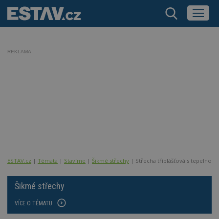
REKLAMA
ESTAV.cz
Témata
Stavíme
Šikmé střechy
Střecha tříplášťová s tepelnou 
Šikmé střechy
VÍCE O TÉMATU