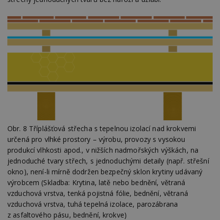
Obr. 8 Tříplášťová střecha s tepelnou izolací nad krokvemi
určená pro vlhké prostory – výrobu, provozy s vysokou
produkcí vlhkosti apod., v nižších nadmořských výškách, na
jednoduché tvary střech, s jednoduchými detaily (např. střešní
okno), není-li mírně dodržen bezpečný sklon krytiny udávaný
výrobcem (Skladba: Krytina, latě nebo bednění, větraná
vzduchová vrstva, tenká pojistná fólie, bednění, větraná
vzduchová vrstva, tuhá tepelná izolace, parozábrana
z asfaltového pásu, bednění, krokve)