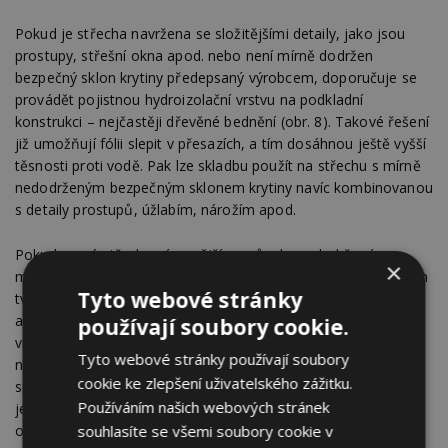
Pokud je střecha navržena se složitějšími detaily, jako jsou
prostupy, střešní okna apod. nebo není mírně dodržen
bezpečný sklon krytiny předepsaný výrobcem, doporučuje se
provádět pojistnou hydroizolační vrstvu na podkladní
konstrukci – nejčastěji dřevěné bednění (obr. 8). Takové řešení
již umožňují fólii slepit v přesazích, a tím dosáhnou ještě vyšší
těsnosti proti vodě. Pak lze skladbu použít na střechu s mírně
nedodrženým bezpečným sklonem krytiny navíc kombinovanou
s detaily prostupů, úžlabím, nárožím apod.
Pokud nemá střecha výraznějším způsobem dodržený
×
minimální bezpečný sklon krytiny a navíc je střecha složitějších
Tyto webové stránky
tvarů a obsahuje detaily, jako jsou střešní okna, prostupy
a vikýře, jednoznačně se doporučuje pojistnou hydroizolační
používají soubory cookie.
vrstvu provést z hydroizolačních asfaltových pásů (tzv. typ S)
Tyto webové stránky používají soubory
nebo z hydroizolační fólie. Výhodou tohoto řešení je jistota
cookie ke zlepšení uživatelského zážitku.
spolehlivosti hydroizolačního materiálu při pečlivém svaření
Používáním našich webových stránek
jeho přesahů vhodnou technologií. Zároveň lze bezpečně
souhlasíte se všemi soubory cookie v
opracovat veškeré detaily. Při extrémně nepříznivých