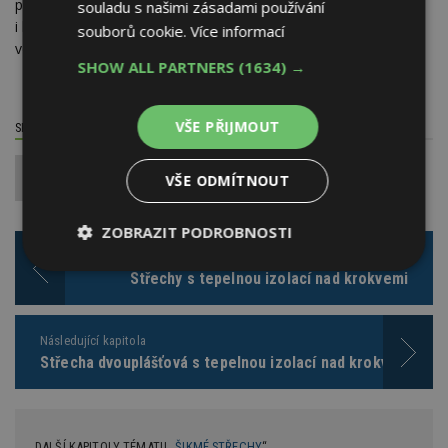
podmínkách lze materiálem pojistné hydroizolace ochránit
souladu s našimi zásadami používání
i kontralatě (latě po spádu vytvářející vzduchovou vrstvu pod
souborů cookie.
Více informací
vodorovnými latěmi, na kterých spočívá krytina).
SHOW ALL PARTNERS
(1634) →
VŠE PŘIJMOUT
SDÍLET / HODNOTIT TENTO ČLÁNEK
1
VŠE ODMÍTNOUT
ZOBRAZIT PODROBNOSTI
Předchozí kapitola
Nezbytně
Výkonové
Soubory
Střechy s tepelnou izolací nad krokvemi
nutné
soubory
cílení
soubory
Následující kapitola
Střecha dvouplášťová s tepelnou izolací nad krokvemi
Funkční soubory
Nezařazené
soubory
DALŠÍ KAPITOLY TÉMATU „
ŠIKMÉ STŘECHY
“