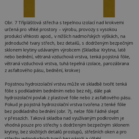
Obr. 7 Tříplášťová střecha s tepelnou izolací nad krokvemi
určená pro vlhké prostory – výrobu, provozy s vysokou
produkcí vlhkosti apod., v nižších nadmořských výškách, na
jednoduché tvary střech, bez detailů, s dodrženým bezpečným
sklonem krytiny udávaným výrobcem (Skladba: Krytina, latě
nebo bednění, větraná vzduchová vrstva, tenká pojistná fólie,
větraná vzduchová vrstva, tuhá tepelná izolace, parozábrana
z asfaltového pásu, bednění, krokve)
Pojistnou hydroizolační vrstvu může ve skladbě tvořit tenká
fólie s podkladním bedněním nebo bez něj, dále pak
hydroizolační povlak z plastové fólie nebo z asfaltového pásu.
Pokud je pojistná hydroizolační vrstva tvořena z tenké fólie
bez podkladního bednění (obr. 7), nelze fólii řádně slepit
v přesazích. Taková skladba nad využívaným podkrovím je
vhodná pouze pro střechy s dodrženým bezpečným sklonem
krytiny, bez složitých detailů prostupů, střešních oken a pro
střechy jednoduchých tvarů bez nároží a úžlabí.