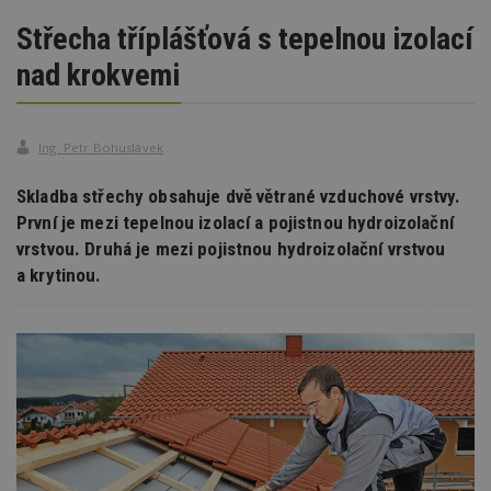
Střecha tříplášťová s tepelnou izolací
nad krokvemi
Ing. Petr Bohuslávek
Skladba střechy obsahuje dvě větrané vzduchové vrstvy.
První je mezi tepelnou izolací a pojistnou hydroizolační
vrstvou. Druhá je mezi pojistnou hydroizolační vrstvou
a krytinou.