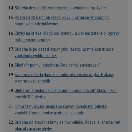
d
l
Střecha dvouplášťová s tepelnou izolací nad krokvemi
z
st
w
Pozor na vzájemnou reakci kovů – čemu se vyhnout při
napojování střešní krytiny
_dc_gtm_UA-53599847-1
.estav.cz
53
T
sekund
co
Chyby na střeše: Měděnou krytinou a žlabem zatékalo, opravy
př
w
asfaltem nepomohly
po
S
Střecha je po deseti letech jako řešeto. Špatná konstrukce
Go
da
zapříčinila rychlou korozi
kó
Po
Silný vítr pohnul střechou. Krov neměl zavětrování
lz
z
Kvalitní střešní krytinu znehodnotila banální chyba. Pokusy
nu
be
o opravu vše zhoršily
sk
f
Ulétla jim střecha na 5 let starém domě. Důvod? Místo prken
s
ná
použili OSB desku
je
kt
Firma fakturovala vícepráce stavby, objednatel odmítal
id
p
zaplatit. Spor o peníze je dohnal k soudu
ú
An
Střecha od stavební firmy se mu nelíbila. Pozval si znalce, ten
objevil závažné chyby
id
www.estav.cz
1 rok
T