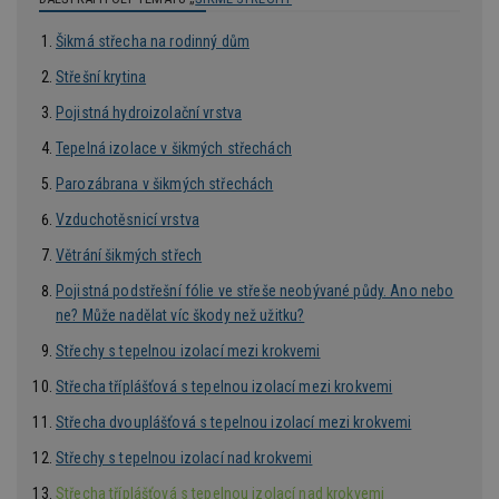
Šikmá střecha na rodinný dům
Střešní krytina
Nezbytně nutné soubory
Pojistná hydroizolační vrstva
Výkonové soubory
Soubory cílení
Tepelná izolace v šikmých střechách
Funkční soubory
Nezařazené soubory
Parozábrana v šikmých střechách
Nezbytně nutné soubory cookie umožňují základní
Vzduchotěsnicí vrstva
funkce webových stránek, jako je přihlášení
uživatele a správa účtu. Webové stránky nelze bez
Větrání šikmých střech
nezbytně nutných souborů cookie správně
používat.
Pojistná podstřešní fólie ve střeše neobývané půdy. Ano nebo
Provider
/
ne? Může nadělat víc škody než užitku?
Název
Vyprší
P
Doména
Střechy s tepelnou izolací mezi krokvemi
_hjIncludedInPageviewSample
2
T
Hotjar Ltd
minuty
co
www.estav.cz
Střecha tříplášťová s tepelnou izolací mezi krokvemi
na
ab
Střecha dvouplášťová s tepelnou izolací mezi krokvemi
Ho
zd
ná
Střechy s tepelnou izolací nad krokvemi
z
vz
Střecha tříplášťová s tepelnou izolací nad krokvemi