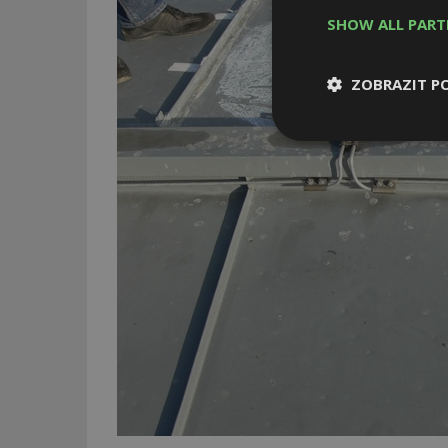
SHOW ALL PAR
ZOBRAZIT P
Nezbytně
nutné soubor
Nezbytně nutné s
Nezbytně nutné soubo
Webové stránky nelz
Název
_hjIncludedInPa