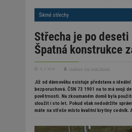
Šikmé střechy
Střecha je po deseti 
Špatná konstrukce za
6. 2. 2018
redakce
,
Ing. Josef Beneš
Již od dávnověku existuje představa o ideální
bezporuchová. ČSN 73 1901 na to má svoji defi
povětrnosti. Na zkoumaném domě byla použita 
sloužit i sto let. Pokud však nedodržíte správ
máte na střeše místo kvalitní krytiny cedník. 