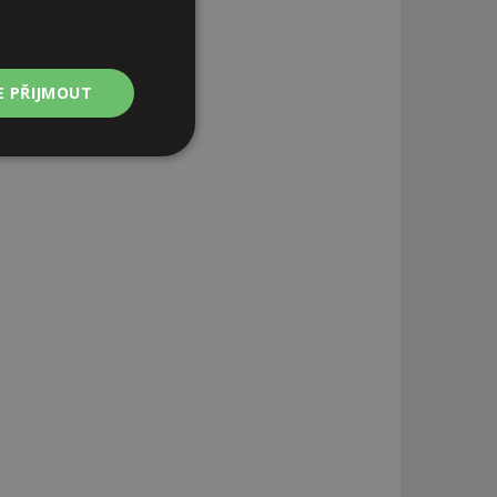
E PŘIJMOUT
Nezařazené
soubory
zařazené soubory
 a správa účtu.
aby informoval
zahrnut do