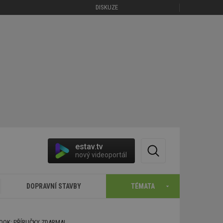
DISKUZE
estav.tv
nový videoportál
DOPRAVNÍ STAVBY
TÉMATA
BOOK: PŘÍRUČKY ZDARMA!