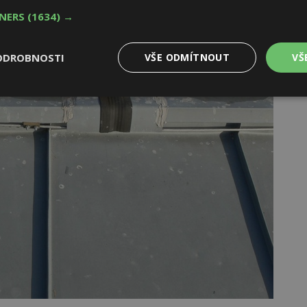
TNERS
(1634) →
ODROBNOSTI
VŠE ODMÍTNOUT
VŠ
Výkonové
Soubory cílení
Funkční
y
soubory
soubory
oubory
Výkonové soubory
Soubory cílení
Funkční soubory
Ne
ry cookie umožňují základní funkce webových stránek, jako je přihlášení uživatele
e bez nezbytně nutných souborů cookie správně používat.
Provider
/
Vyprší
Popis
Doména
geviewSample
2
Tento soubor cookie je nastaven tak, 
Hotjar Ltd
minuty
Hotjar o tom, zda je tento návštěvník 
www.estav.cz