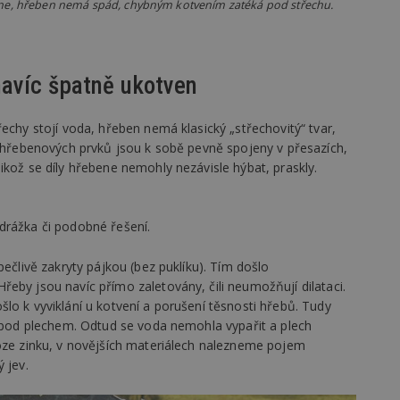
ene, hřeben nemá spád, chybným kotvením zatéká pod střechu.
vzorkování dat definovaného limitem z
vašeho webu.
847-1
.estav.cz
53
Tento soubor cookie je přidružen k w
sekund
Správce značek Google k načtení dalšíc
stránku. Pokud je použit, lze jej považ
avíc špatně ukotven
nutný, protože bez něj jiné skripty ne
správně. Konec názvu je jedinečné číslo
identifikátorem přidruženého účtu Goog
echy stojí voda, hřeben nemá klasický „střechovitý“ tvar,
www.estav.cz
1 rok
Tento soubor cookie se používá k vytvá
h hřebenových prvků jsou k sobě pevně spojeny v přesazích,
uživatele
ikož se díly hřebene nemohly nezávisle hýbat, praskly.
29
Soubor cookie je nastaven tak, aby Hot
Hotjar Ltd
minut
začátek cesty uživatele pro celkový poče
.estav.cz
54
Neobsahuje žádné identifikovatelné in
sekund
drážka či podobné řešení.
onInProgress
29
Soubor cookie je nastaven tak, aby Hot
Hotjar Ltd
minut
začátek cesty uživatele pro celkový poče
.estav.cz
54
Neobsahuje žádné identifikovatelné in
pečlivě zakryty pájkou (bez puklíku). Tím došlo
sekund
eby jsou navíc přímo zaletovány, čili neumožňují dilataci.
www.estav.cz
29
Tento soubor cookie se používá k vytvá
lo k vyviklání u kotvení a porušení těsnosti hřebů. Tudy
minut
uživatele
ý pod plechem. Odtud se voda nemohla vypařit a plech
53
sekund
roze zinku, v novějších materiálech nalezneme pojem
 jev.
1 rok
Jedná se o soubor cookie, který slouží k
Google LLC
dalších souborů cookie návštěvníkem 
.estav.cz