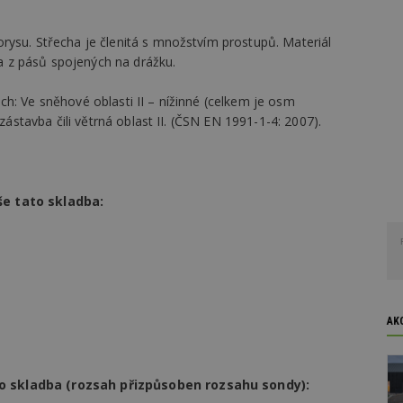
rysu. Střecha je členitá s množstvím prostupů. Materiál
ena z pásů spojených na drážku.
h: Ve sněhové oblasti II – nížinné (celkem je osm
 zástavba čili větrná oblast II. (ČSN EN 1991-1-4: 2007).
še tato skladba:
AK
o skladba (rozsah přizpůsoben rozsahu sondy):