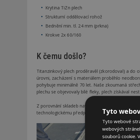
Krytina TiZn plech
Strukturní oddělovací rohož
Bednění min. tl. 24 mm (prkna)
Krokve 2x 60/160
K čemu došlo?
Titanzinkový plech proděravěl (zkorodoval) a do o
úrovni, zacházení s materiálem proběhlo neodborn
pohybuje minimálně 70 let. Naše zkoumaná střecha
plechu se objevovaly bílé fleky, plech získával ne
Z porovnání skladeb navržené a provedené vyplývá, 
Tyto webov
technologickému předpisu výrobce i proti projektu
Tyto webové strán
webových stránek
souborů cookie.
V