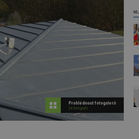
NE
Prohlédnout fotogalerii
24 fotografií