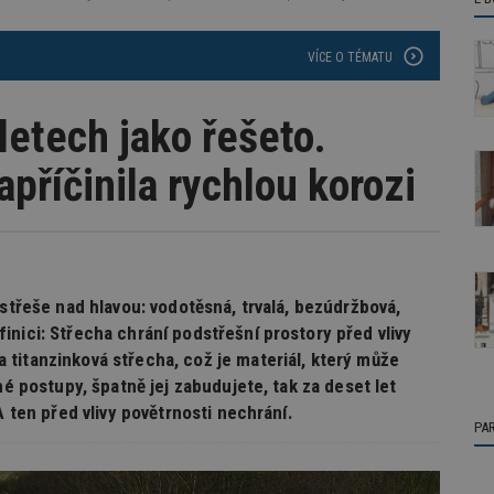
VÍCE O TÉMATU
letech jako řešeto.
příčinila rychlou korozi
 střeše nad hlavou: vodotěsná, trvalá, bezúdržbová,
nici: Střecha chrání podstřešní prostory před vlivy
titanzinková střecha, což je materiál, který může
né postupy, špatně jej zabudujete, tak za deset let
A ten před vlivy povětrnosti nechrání.
PA