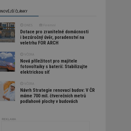
JNOVĚJŠÍ ČLÁNKY
DNES
Firemní
Dotace pro zranitelné domácnosti
i bezúročný úvěr, poradenství na
veletrhu FOR ARCH
VČERA
Nová příležitost pro majitele
fotovoltaiky s baterií: Stabilizujte
elektrickou síť
VČERA
Návrh Strategie renovací budov: V ČR
máme 700 mil. čtverečních metrů
podlahové plochy v budovách
REKLAMA