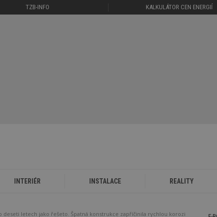
TZB-INFO
KALKULÁTOR CEN ENERGIÍ
INTERIÉR
INSTALACE
REALITY
o deseti letech jako řešeto. Špatná konstrukce zapříčinila rychlou korozi
E-