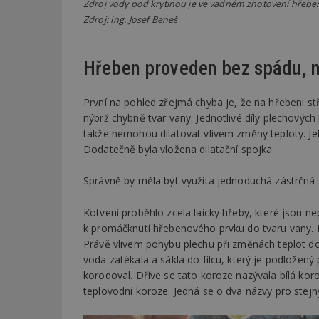
Zdroj vody pod krytinou je ve vadném zhotovení hřeb
Zdroj: Ing. Josef Beneš
_dc_gtm_UA-53599
Hřeben proveden bez spádu, n
První na pohled zřejmá chyba je, že na hřebeni stř
id
nýbrž chybně tvar vany. Jednotlivé díly plechovýc
takže nemohou dilatovat vlivem změny teploty. Jel
_hjFirstSeen
Dodatečně byla vložena dilatační spojka.
Správně by měla být využita jednoduchá zástrčná 
_hjAbsoluteSessi
Kotvení proběhlo zcela laicky hřeby, které jsou ne
k promáčknutí hřebenového prvku do tvaru vany. Hř
counter
Právě vlivem pohybu plechu při změnách teplot doš
voda zatékala a sákla do filcu, který je podložen
korodoval. Dříve se tato koroze nazývala bílá ko
teplovodní koroze. Jedná se o dva názvy pro stejný
__gfp_64b