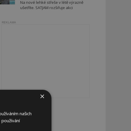
Na nové lehké střeše v létě výrazně
ušetříte. SATJAM rozšiřuje akci
REKLAMA
×
oužíváním našich
 používání