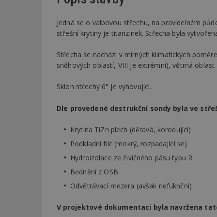
Jedná se o valbovou střechu, na pravidelném půdo
střešní krytiny je titanzinek. Střecha byla vytvoř
Střecha se nachází v mírných klimatických poměrec
sněhových oblastí, VIII je extrémní), větrná oblast
Sklon střechy 6° je vyhovující.
Dle provedené destrukční sondy byla ve stře
Krytina TiZn plech (děravá, korodující)
Podkladní filc (mokrý, rozpadající se)
Hydroizolace ze živičného pásu typu R
Bednění z OSB
Odvětrávací mezera (avšak nefuknční)
V projektové dokumentaci byla navržena tat