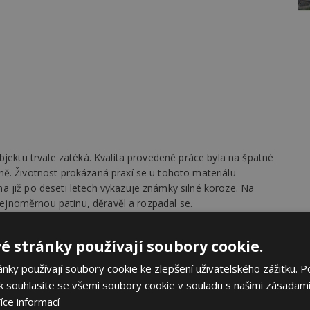
bjektu trvale zatéká. Kvalita provedené práce byla na špatné
ě. Životnost prokázaná praxí se u tohoto materiálu
 již po deseti letech vykazuje známky silné koroze. Na
stejnoměrnou patinu, děravěl a rozpadal se.
že navržená skladba je správná, zhotovitel ji upravil proti
é stránky používají soubory cookie.
 a materiál tak znehodnotil.
ky používají soubory cookie ke zlepšení uživatelského zážitku. P
 souhlasíte se všemi soubory cookie v souladu s našimi zásadami
íce informací