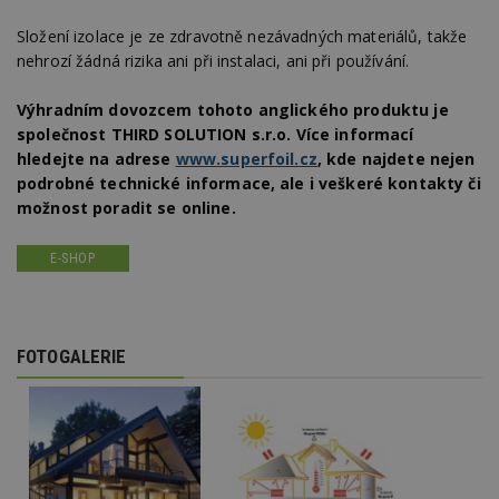
f
s
Složení izolace je ze zdravotně nezávadných materiálů, takže
ná
je
nehrozí žádná rizika ani při instalaci, ani při používání.
kt
id
p
Výhradním dovozcem tohoto anglického produktu je
ú
An
společnost THIRD SOLUTION s.r.o. Více informací
hledejte na adrese
www.superfoil.cz
, kde najdete nejen
id
www.estav.cz
1 rok
T
co
podrobné technické informace, ale i veškeré kontakty či
po
možnost poradit se online.
vy
se
_hjFirstSeen
29
S
Hotjar Ltd
E-SHOP
minut
je
.estav.cz
54
ab
sekund
sl
ce
pr
po
FOTOGALERIE
N
ž
id
i
_hjAbsoluteSessionInProgress
29
S
Hotjar Ltd
minut
je
.estav.cz
54
ab
sekund
sl