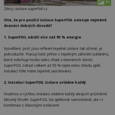
5×
Zdroj: izolace-superfoil.cz
Víte, že pro použití izolace SuperFOIL existuje nejméně
dvanáct dobrých důvodů?
1. SuperFOIL odráží více než 95 % energie
Vysvětlení, proč jsou reflexní tepelné izolace tak účinné, je
jednoduché. Pracují totiž přímo s tepelným zářením (sáláním),
které ovlivňuje horko nebo chlad v interiérech domů.
SuperFOIL odrazí celkem až 95 % tepla nebo chladu zpět.
Instalací fólie máte tepelně zaizolováno.
2. Instalaci SuperFOIL izolace zvládne každý
Snadnou a rychlou instalaci zvládne každý alespoň průměrně
šikovný člověk. SuperFOIL lze aplikovat samostatně, ale i v
kombinaci s klasickými izolacemi.