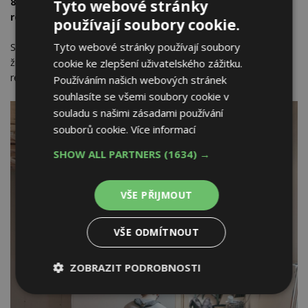
8.
Izolace SuperFOIL má životnost delší než 50 let a je
Tyto webové stránky
recyklovatelná
používají soubory cookie.
Tyto webové stránky používají soubory
SuperFOIL má minimální životnost 50 let a po uplynutí své
životnosti je znovu recyklovatelná. Je totiž vyrobena ze 40%
cookie ke zlepšení uživatelského zážitku.
recyklovatelného materiálu.
Používáním našich webových stránek
souhlasíte se všemi soubory cookie v
souladu s našimi zásadami používání
souborů cookie.
Více informací
SHOW ALL PARTNERS
(1634) →
VŠE PŘIJMOUT
VŠE ODMÍTNOUT
ZOBRAZIT PODROBNOSTI
Nezbytně
Výkonové
Soubory
nutné
soubory
cílení