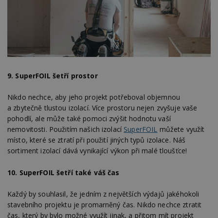
soubory
Funkční soubory
Nezařazené
soubory
9.
SuperFOIL šetří prostor
Nikdo nechce, aby jeho projekt potřeboval objemnou
a zbytečně tlustou izolací. Více prostoru nejen zvyšuje vaše
pohodlí, ale může také pomoci zvýšit hodnotu vaší
Nezbytně nutné soubory
nemovitosti. Použitím našich izolací
SuperFOIL
můžete využít
Výkonové soubory
Soubory cílení
místo, které se ztratí při použití jiných typů izolace. Náš
Funkční soubory
Nezařazené soubory
sortiment izolací dává vynikající výkon při malé tloušťce!
Nezbytně nutné soubory cookie umožňují základní
10.
SuperFOIL šetří také váš čas
funkce webových stránek, jako je přihlášení
uživatele a správa účtu. Webové stránky nelze bez
nezbytně nutných souborů cookie správně
Každý by souhlasil, že jedním z největších výdajů jakéhokoli
používat.
stavebního projektu je promarněný čas. Nikdo nechce ztratit
Provider
/
čas, který by bylo možné využít jinak, a přitom mít projekt
Název
Vyprší
P