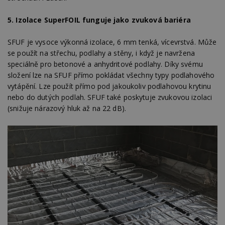
5.
Izolace SuperFOIL funguje jako zvuková bariéra
SFUF je vysoce výkonná izolace, 6 mm tenká, vícevrstvá. Může
se použít na střechu, podlahy a stěny, i když je navržena
speciálně pro betonové a anhydritové podlahy. Díky svému
složení lze na SFUF přímo pokládat všechny typy podlahového
vytápění. Lze použít přímo pod jakoukoliv podlahovou krytinu
nebo do dutých podlah. SFUF také poskytuje zvukovou izolaci
(snižuje nárazový hluk až na 22 dB).