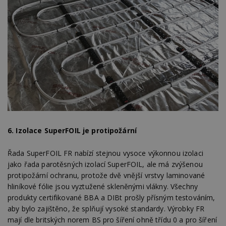
6.
Izolace SuperFOIL je protipožární
Řada SuperFOIL FR nabízí stejnou vysoce výkonnou izolaci
jako řada parotěsných izolací SuperFOIL, ale má zvýšenou
protipožární ochranu, protože dvě vnější vrstvy laminované
hliníkové fólie jsou vyztužené skleněnými vlákny. Všechny
produkty certifikované BBA a DIBt prošly přísným testováním,
aby bylo zajištěno, že splňují vysoké standardy. Výrobky FR
mají dle britských norem BS pro šíření ohně třídu 0 a pro šíření