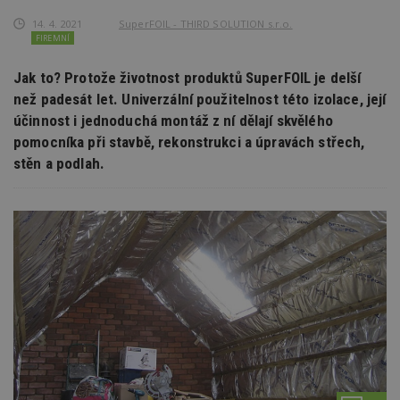
14. 4. 2021
SuperFOIL - THIRD SOLUTION s.r.o.
FIREMNÍ
Jak to? Protože životnost produktů SuperFOIL je delší
než padesát let. Univerzální použitelnost této izolace, její
účinnost i jednoduchá montáž z ní dělají skvělého
pomocníka při stavbě, rekonstrukci a úpravách střech,
stěn a podlah.