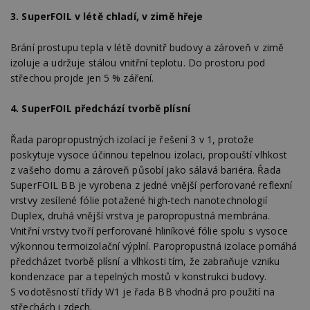
3.
SuperFOIL v létě chladí, v zimě hřeje
Brání prostupu tepla v létě dovnitř budovy a zároveň v zimě
izoluje a udržuje stálou vnitřní teplotu. Do prostoru pod
střechou projde jen 5 % záření.
4.
SuperFOIL předchází tvorbě plísní
Řada paropropustných izolací je řešení 3 v 1, protože
poskytuje vysoce účinnou tepelnou izolaci, propouští vlhkost
z vašeho domu a zároveň působí jako sálavá bariéra. Řada
SuperFOIL BB je vyrobena z jedné vnější perforované reflexní
vrstvy zesílené fólie potažené high-tech nanotechnologií
Duplex, druhá vnější vrstva je paropropustná membrána.
Vnitřní vrstvy tvoří perforované hliníkové fólie spolu s vysoce
výkonnou termoizolační výplní. Paropropustná izolace pomáhá
předcházet tvorbě plísní a vlhkosti tím, že zabraňuje vzniku
kondenzace par a tepelných mostů v konstrukci budovy.
S vodotěsností třídy W1 je řada BB vhodná pro použití na
střechách i zdech.