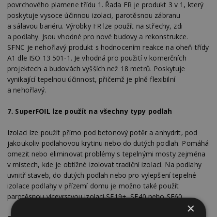
povrchového plamene třídu 1. Řada FR je produkt 3 v 1, který
poskytuje vysoce účinnou izolaci, parotěsnou zábranu
a sálavou bariéru. Výrobky FR lze použít na střechy, zdi
a podlahy. Jsou vhodné pro nové budovy a rekonstrukce.
SFNC je nehořlavý produkt s hodnocením reakce na oheň třídy
A1 dle ISO 13 501-1. Je vhodná pro použití v komerčních
projektech a budovách vyšších než 18 metrů. Poskytuje
vynikající tepelnou účinnost, přičemž je plně flexibilní
a nehořlavý.
7.
SuperFOIL lze použít na všechny typy podlah
Izolaci lze použít přímo pod betonový potěr a anhydrit, pod
jakoukoliv podlahovou krytinu nebo do dutých podlah. Pomáhá
omezit nebo eliminovat problémy s tepelnými mosty zejména
v místech, kde je obtížné izolovat tradiční izolací. Na podlahy
uvnitř staveb, do dutých podlah nebo pro vylepšení tepelné
izolace podlahy v přízemí domu je možno také použít
parotěsnou vícevrstvou izolaci SF19+, SF40 nebo SF60.
×