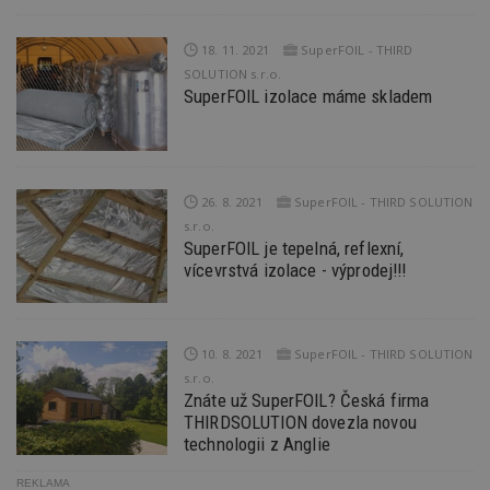
zjistila
prohlí
návště
18. 11. 2021
SuperFOIL - THIRD
webu 
soubor
SOLUTION s.r.o.
SuperFOIL izolace máme skladem
id
.m6r.eu
2 měsíce 4
Tento 
týdny
cookie
používá
analýz
optima
reklam
kampan
26. 8. 2021
SuperFOIL - THIRD SOLUTION
Double
Google
s.r.o.
Suite
SuperFOIL je tepelná, reflexní,
vícevrstvá izolace - výprodej!!!
tuuid
.bidswitch.net
1 rok
Tento 
cookie
hlavně
bidswit
aby by
reklam
10. 8. 2021
SuperFOIL - THIRD SOLUTION
pro ná
webu
s.r.o.
relevan
Znáte už SuperFOIL? Česká firma
THIRDSOLUTION dovezla novou
sid
.seznam.cz
4 týdny 2
Toto j
dny
běžný 
technologii z Anglie
soubor
ale po
naleze
REKLAMA