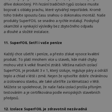
Doména
dříve dokončený. Při řezání tradičních typů izolace musíte
_hjIncludedInPageviewSample
2
T
Hotjar Ltd
bojovat s oblaky prachu, které vytvářejí nepořádek. Kromě
minuty
co
www.estav.cz
toho trávíte spoustu času snahou o dokonalou montáž. Naše
na
ab
produkty SuperFOIL se snadno a rychle instalují. Poskytují
Ho
zd
okamžité a vynikající výsledky bez zbytečného odpadu
ná
a dlouhé a složité instalace.
z
vz
d
11.
SuperFOIL šetří i vaše peníze
l
z
st
Každý chce ušetřit i peníze, a přesto získat vysoce kvalitní
w
produkt. To platí mnohem více u staveb, kde malé chyby
_dc_gtm_UA-53599847-1
.estav.cz
53
T
sekund
co
mohou vést k velké finanční ztrátě. Většina našich izolací
př
SuperFOIL je produkt 3 v 1, který izoluje, reguluje páry a odráží
w
po
teplo a chlad v létě i zimě. Nejen že vytvoříte dobře chráněnou
S
a izolovanou stavbu, ale také ušetříte za klimatizaci v létě.
Go
da
Můžete se spolehnout, že naše řada izolací prošla přísným
kó
testováním a je certifikována podle evropských stavebních
Po
lz
předpisů.
z
nu
be
12.
Izolace SuperFOIL je zdravotně nezávadná
sk