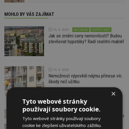
MOHLO BY VÁS ZAJÍMAT
15. 4. 2020
AKTUÁLNĚ
EXPERT RADÍ
Jak se změní ceny nemovitostí? Budou
zlevňovat hypotéky? Radí realitní makléř
10. 4. 2020
Nemožnost výpovědi nájmu přinese víc
škody než užitku
×
Tyto webové stránky
používají soubory cookie.
10. 4. 2020
AKTUÁLNĚ
Právník: Zákon o odkladu nájemného jen
Tyto webové stránky používají soubory
přesune problém z nájemců na
cookie ke zlepšení uživatelského zážitku.
pronajímatele