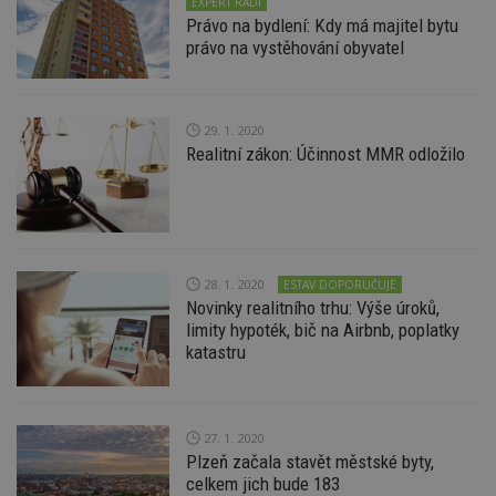
EXPERT RADÍ
An
Právo na bydlení: Kdy má majitel bytu
právo na vystěhování obyvatel
id
www.estav.cz
1 rok
T
co
po
vy
se
29. 1. 2020
_hjFirstSeen
29
S
Hotjar Ltd
Realitní zákon: Účinnost MMR odložilo
minut
je
.estav.cz
54
ab
sekund
sl
ce
pr
po
N
ž
id
28. 1. 2020
ESTAV DOPORUČUJE
i
Novinky realitního trhu: Výše úroků,
_hjAbsoluteSessionInProgress
29
S
limity hypoték, bič na Airbnb, poplatky
Hotjar Ltd
minut
je
.estav.cz
katastru
54
ab
sekund
sl
ce
pr
po
N
27. 1. 2020
ž
Plzeň začala stavět městské byty,
id
celkem jich bude 183
i