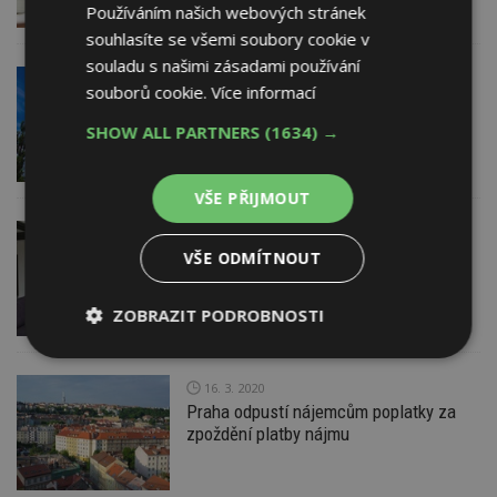
Používáním našich webových stránek
souhlasíte se všemi soubory cookie v
souladu s našimi zásadami používání
9. 4. 2020
souborů cookie.
Více informací
Nájemníci bez příjmů budou načas
chráněni před výpovědí z bytů
SHOW ALL PARTNERS
(1634) →
VŠE PŘIJMOUT
2. 4. 2020
EXPERT RADÍ
Chcete pronajmout svůj byt? Poradíme
VŠE ODMÍTNOUT
vám, jak na to
ZOBRAZIT PODROBNOSTI
Nezbytně
Výkonové
Soubory
nutné
soubory
cílení
16. 3. 2020
soubory
Praha odpustí nájemcům poplatky za
zpoždění platby nájmu
Funkční soubory
Nezařazené