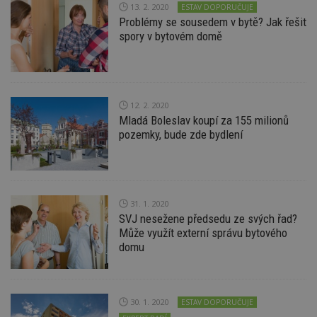
13. 2. 2020
ESTAV DOPORUČUJE
ná
z
Problémy se sousedem v bytě? Jak řešit
vz
spory v bytovém domě
d
l
z
st
w
_dc_gtm_UA-53599847-1
.estav.cz
53
T
12. 2. 2020
sekund
co
př
Mladá Boleslav koupí za 155 milionů
w
pozemky, bude zde bydlení
po
S
Go
da
kó
Po
lz
31. 1. 2020
z
nu
SVJ nesežene předsedu ze svých řad?
be
Může využít externí správu bytového
sk
domu
f
s
ná
je
kt
id
30. 1. 2020
ESTAV DOPORUČUJE
p
ú