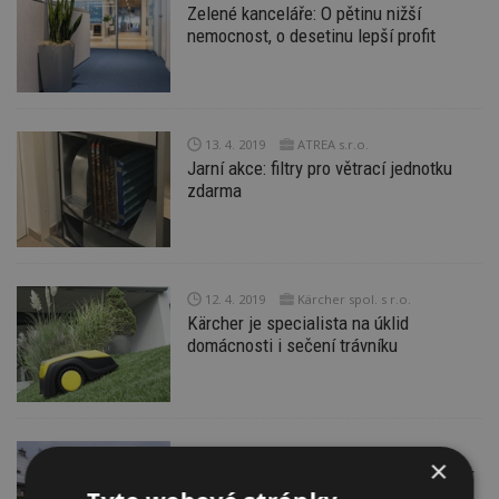
Zelené kanceláře: O pětinu nižší
nemocnost, o desetinu lepší profit
13. 4. 2019
ATREA s.r.o.
Jarní akce: filtry pro větrací jednotku
zdarma
12. 4. 2019
Kärcher spol. s r.o.
Kärcher je specialista na úklid
domácnosti i sečení trávníku
6. 3. 2019
×
Máte starší dům? Hrozí vám nebezpečí