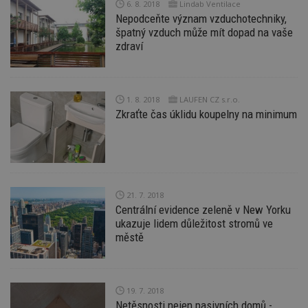
6. 8. 2018
Lindab Ventilace
s
Nepodceňte význam vzduchotechniky,
ná
je
špatný vzduch může mít dopad na vaše
kt
zdraví
id
p
ú
An
id
www.estav.cz
1 rok
T
1. 8. 2018
LAUFEN CZ s.r.o.
co
Zkraťte čas úklidu koupelny na minimum
po
vy
se
_hjFirstSeen
29
S
Hotjar Ltd
minut
je
.estav.cz
54
ab
sekund
sl
ce
21. 7. 2018
pr
Centrální evidence zeleně v New Yorku
po
ukazuje lidem důležitost stromů ve
N
ž
městě
id
i
_hjAbsoluteSessionInProgress
29
S
Hotjar Ltd
minut
je
.estav.cz
54
ab
19. 7. 2018
sekund
sl
Netěsnosti nejen pasivních domů -