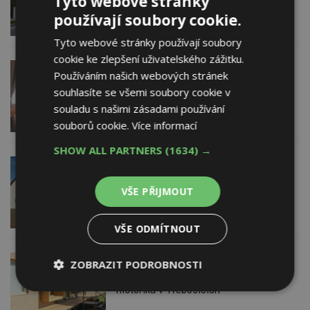
Tyto webové stránky
radonu?
používají soubory cookie.
Tyto webové stránky používají soubory
cookie ke zlepšení uživatelského zážitku.
27. 12. 2018
Firemní
Používáním našich webových stránek
Víte, co doma dýcháte? Znepokojující
souhlasíte se všemi soubory cookie v
pohled do interiérů
souladu s našimi zásadami používání
souborů cookie.
Více informací
SHOW ALL PARTNERS
(1634) →
11. 12. 2018
Český certifikovaný pasivní rodinný
VŠE PŘIJMOUT
dům. Jak ho vymysleli a postavili
VŠE ODMÍTNOUT
16. 11. 2018
ZOBRAZIT PODROBNOSTI
Slaměný rodinný dům stavebního
historika v Třebosicích
Nezbytně
Výkonové
Soubory
nutné
soubory
cílení