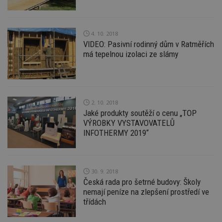
soubory
4. 10. 2018
Funkční soubory
Nezařazené
VIDEO: Pasivní rodinný dům v Ratměřích
soubory
má tepelnou izolaci ze slámy
2. 10. 2018
Jaké produkty soutěží o cenu „TOP
Nezbytně nutné soubory
VÝROBKY VYSTAVOVATELŮ
INFOTHERMY 2019“
Výkonové soubory
Soubory cílení
Funkční soubory
Nezařazené soubory
Nezbytně nutné soubory cookie umožňují základní
30. 9. 2018
funkce webových stránek, jako je přihlášení
Česká rada pro šetrné budovy: Školy
uživatele a správa účtu. Webové stránky nelze bez
nezbytně nutných souborů cookie správně
nemají peníze na zlepšení prostředí ve
používat.
třídách
Provider
/
Název
Vyprší
P
Doména