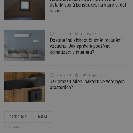
ce
detaily spojů konstrukcí, na které si dát
pr
po
pozor
N
ž
id
i
13. 7. 2018
ENBRA, a.s.
counter
www.estav.cz
29
T
minut
co
Dostatečná vlhkost či směr proudění
53
po
vzduchu. Jak správně používat
sekund
vy
se
klimatizaci v interiéru?
__gfp_64b
1 rok
Je
Google LLC
so
.estav.cz
kt
sp
22. 6. 2018
COBRA spol. s r.o.
da
c
Jak omezit šíření bakterií ve veřejných
n
prostorách?
w
Název
Provider
/
Doména
Vyprší
PŘEDCHOZÍ
DALŠÍ
Provider
/
Název
Vyprší
Popis
_hjSessionUser_170189
.estav.cz
1 rok
Provider
Doména
REKLAMA
Název
/
Vyprší
Popis
tu
.ih.adscale.de
11 měsíců