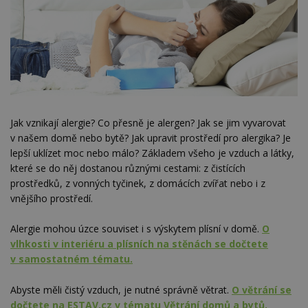
Jak vznikají alergie? Co přesně je alergen? Jak se jim vyvarovat
v našem domě nebo bytě? Jak upravit prostředí pro alergika? Je
lepší uklízet moc nebo málo? Základem všeho je vzduch a látky,
které se do něj dostanou různými cestami: z čistících
prostředků, z vonných tyčinek, z domácích zvířat nebo i z
vnějšího prostředí.
Alergie mohou úzce souviset i s výskytem plísní v domě.
O
vlhkosti v interiéru a plísních na stěnách se dočtete
v samostatném tématu.
Abyste měli čistý vzduch, je nutné správně větrat.
O větrání se
dočtete na ESTAV.cz v tématu Větrání domů a bytů.