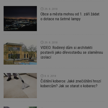
_hjIncludedInPageviewSample
2
T
Hotjar Ltd
29. 8. 2018
minuty
co
www.estav.cz
na
Obce a města mohou od 1. září žádat
ab
o dotace na šetrné lampy
Ho
zd
ná
z
vz
d
l
29. 8. 2018
z
st
VIDEO: Rodinný dům si architekti
w
postavili jako dřevostavbu se slaměnou
izolací
_dc_gtm_UA-53599847-1
.estav.cz
53
T
sekund
co
př
w
po
S
8. 8. 2018
Go
Čištění koberce: Jaké znečištění hrozí
da
kó
kobercům? Jak se starat o koberec?
Po
lz
z
nu
be
sk
f