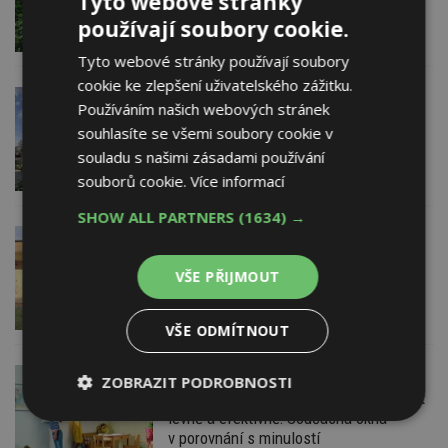
Tyto webové stránky
zahradu v ČR najdete v centru Prahy
používají soubory cookie.
Tyto webové stránky používají soubory
cookie ke zlepšení uživatelského zážitku.
27. 2. 2021
Používáním našich webových stránek
Fasáda domu v Průhonicích se udržuje
souhlasíte se všemi soubory cookie v
sama čistá díky nanotechnologiím
souladu s našimi zásadami používání
souborů cookie.
Více informací
SHOW ALL PARTNERS
(1634) →
2. 1. 2021
ESTAV DOPORUČUJE
Pasivní dřevostavba obklopená lesem
VŠE PŘIJMOUT
VŠE ODMÍTNOUT
27. 11. 2020
DAFE – PLAST Jihlava, s.r.o.
ZOBRAZIT PODROBNOSTI
Proč je důležité větrání a jak ho zajistit
levně a efektivně: Současná okna
Nezbytně
Výkonové
Soubory
v porovnání s minulostí
nutné
soubory
cílení