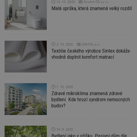
14. 10. 2020
Grohe ČR s.r.o.
s
Malá sprška, která znamená velký rozdíl
ná
je
kt
id
p
ú
An
id
www.estav.cz
1 rok
T
2. 10. 2020
SINTEX, a.s.
co
Textilie českého výrobce Sintex dokáže
po
vy
vhodně doplnit komfort matrací
se
_hjFirstSeen
29
S
Hotjar Ltd
minut
je
.estav.cz
54
ab
sekund
sl
ce
1. 10. 2020
pr
Zdravé mikroklima znamená zdravé
po
bydlení. Kde hrozí syndrom nemocných
N
ž
budov?
id
i
_hjAbsoluteSessionInProgress
29
S
Hotjar Ltd
minut
je
.estav.cz
54
ab
14. 9. 2020
sekund
sl
Bydlení jako v oříšku. Pasivní dům dle