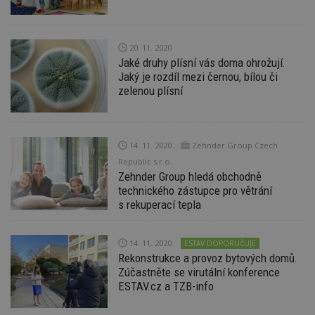
soubory
20. 11. 2020
Funkční soubory
Nezařazené
Jaké druhy plísní vás doma ohrožují.
soubory
Jaký je rozdíl mezi černou, bílou či
zelenou plísní
14. 11. 2020
Zehnder Group Czech
Republic s.r.o.
Nezbytně nutné soubory
Zehnder Group hledá obchodně
technického zástupce pro větrání
Výkonové soubory
Soubory cílení
s rekuperací tepla
Funkční soubory
Nezařazené soubory
Nezbytně nutné soubory cookie umožňují základní
14. 11. 2020
ESTAV DOPORUČUJE
funkce webových stránek, jako je přihlášení
Rekonstrukce a provoz bytových domů.
uživatele a správa účtu. Webové stránky nelze bez
nezbytně nutných souborů cookie správně
Zúčastněte se virutální konference
používat.
ESTAV.cz a TZB-info
Provider
/
Název
Vyprší
P
Doména