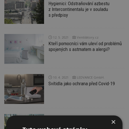
Hygienici: Odstraňování azbestu
z Intercontinentalu je v souladu
s předpisy
12. 5. 2021
Ventilátory.cz
Kteří pomocníci vám uleví od problémů
spojených s astmatem a alergií?
10. 4. 2021
LEDVANCE GmbH.
Svítidla jako ochrana před Covid-19
24. 3. 2021
×
Květiny na stěně: Největší vertikální