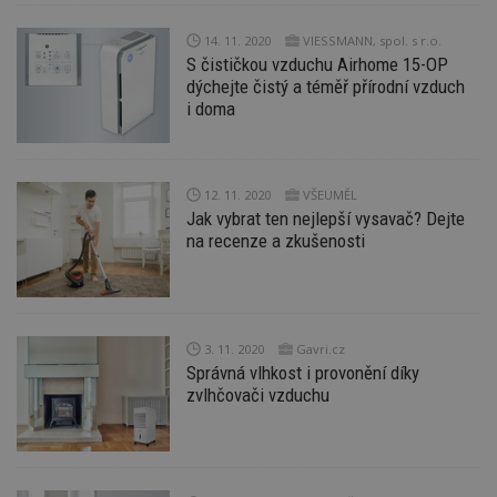
_hjIncludedInPageviewSample
2
T
Hotjar Ltd
14. 11. 2020
VIESSMANN, spol. s r.o.
minuty
co
www.estav.cz
na
S čističkou vzduchu Airhome 15-OP
ab
dýchejte čistý a téměř přírodní vzduch
Ho
i doma
zd
ná
z
vz
d
l
12. 11. 2020
VŠEUMĚL
z
st
Jak vybrat ten nejlepší vysavač? Dejte
w
na recenze a zkušenosti
_dc_gtm_UA-53599847-1
.estav.cz
53
T
sekund
co
př
w
po
S
3. 11. 2020
Gavri.cz
Go
Správná vlhkost i provonění díky
da
kó
zvlhčovači vzduchu
Po
lz
z
nu
be
sk
f