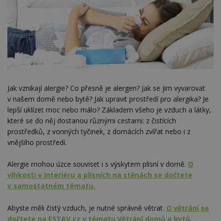
Jak vznikají alergie? Co přesně je alergen? Jak se jim vyvarovat
v našem domě nebo bytě? Jak upravit prostředí pro alergika? Je
lepší uklízet moc nebo málo? Základem všeho je vzduch a látky,
které se do něj dostanou různými cestami: z čistících
prostředků, z vonných tyčinek, z domácích zvířat nebo i z
vnějšího prostředí.
Alergie mohou úzce souviset i s výskytem plísní v domě.
O
vlhkosti v interiéru a plísních na stěnách se dočtete
v samostatném tématu.
Abyste měli čistý vzduch, je nutné správně větrat.
O větrání se
dočtete na ESTAV.cz v tématu Větrání domů a bytů.