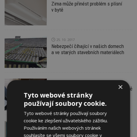
Zima může přinést problém s plísní
v bytě
25. 10. 2017
Nebezpečí číhající v našich domech
a ve starých stavebních materiálech
19. 9. 2017
Electrolux
×
Vysávejte kdykoliv a odkudkoliv na světě
Tyto webové stránky
s robotickým vysavačem PUREi9
používají soubory cookie.
Tyto webové stránky používají soubory
cookie ke zlepšení uživatelského zážitku.
28. 7. 2017
Panasonic (divize tepelná
Používáním našich webových stránek
čerpadla a klimatizace)
souhlasíte se všemi soubory cookie v