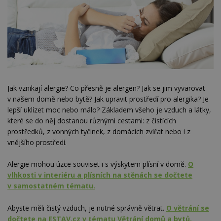
Jak vznikají alergie? Co přesně je alergen? Jak se jim vyvarovat
v našem domě nebo bytě? Jak upravit prostředí pro alergika? Je
lepší uklízet moc nebo málo? Základem všeho je vzduch a látky,
které se do něj dostanou různými cestami: z čistících
prostředků, z vonných tyčinek, z domácích zvířat nebo i z
vnějšího prostředí.
Alergie mohou úzce souviset i s výskytem plísní v domě.
O
vlhkosti v interiéru a plísních na stěnách se dočtete
v samostatném tématu.
Abyste měli čistý vzduch, je nutné správně větrat.
O větrání se
dočtete na ESTAV.cz v tématu Větrání domů a bytů.