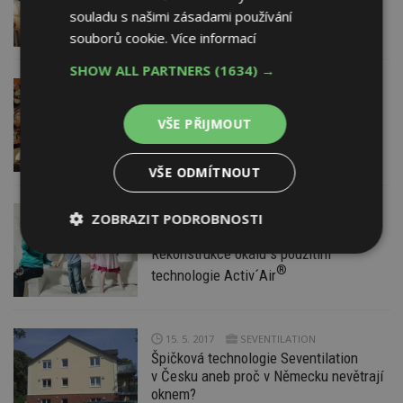
Nová řada klimatizačních jednotek
souladu s našimi zásadami používání
společnosti Panasonic
souborů cookie.
Více informací
SHOW ALL PARTNERS
(1634) →
29. 6. 2017
KORADO, a.s.
Dýchejte kyslík ne CO
, větrejte
2
VŠE PŘIJMOUT
s rekuperací
VŠE ODMÍTNOUT
27. 6. 2017
Saint-Gobain Construction
ZOBRAZIT PODROBNOSTI
Products CZ a.s., Divize Rigips
Rekonstrukce okálu s použitím
Nezbytně
Výkonové
Soubory
nutné
soubory
cílení
®
technologie Activ´Air
soubory
15. 5. 2017
SEVENTILATION
Funkční soubory
Nezařazené
Špičková technologie Seventilation
soubory
v Česku aneb proč v Německu nevětrají
oknem?