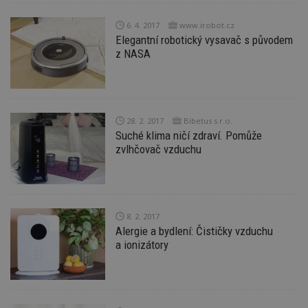
d
l
6. 4. 2017
www.irobot.cz
z
st
Elegantní robotický vysavač s původem
w
z NASA
_dc_gtm_UA-53599847-1
.estav.cz
53
T
sekund
co
př
w
po
S
28. 2. 2017
Bibetus s.r.o.
Go
Suché klima ničí zdraví. Pomůže
da
kó
zvlhčovač vzduchu
Po
lz
z
nu
be
sk
f
8. 2. 2017
s
Alergie a bydlení: Čističky vzduchu
ná
je
a ionizátory
kt
id
p
ú
An