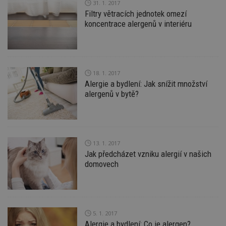
id
www.estav.cz
1 rok
T
31. 1. 2017
co
Filtry větracích jednotek omezí
po
vy
koncentrace alergenů v interiéru
se
_hjFirstSeen
29
S
Hotjar Ltd
minut
je
.estav.cz
54
ab
sekund
sl
ce
18. 1. 2017
pr
Alergie a bydlení: Jak snížit množství
po
alergenů v bytě?
N
ž
id
i
_hjAbsoluteSessionInProgress
29
S
Hotjar Ltd
minut
je
.estav.cz
54
ab
13. 1. 2017
sekund
sl
Jak předcházet vzniku alergií v našich
ce
domovech
pr
po
N
ž
id
i
5. 1. 2017
counter
www.estav.cz
29
T
minut
co
Alergie a bydlení: Co je alergen?