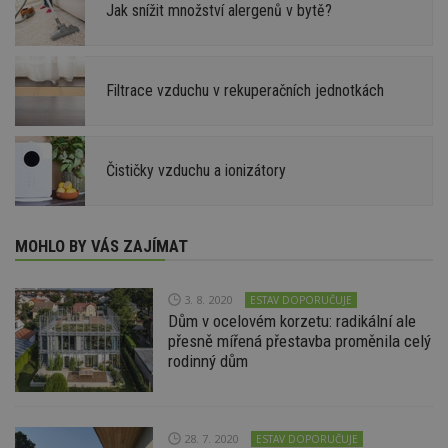
Jak snížit množství alergenů v bytě?
Filtrace vzduchu v rekuperačních jednotkách
Čističky vzduchu a ionizátory
MOHLO BY VÁS ZAJÍMAT
3. 8. 2020
ESTAV DOPORUČUJE
Dům v ocelovém korzetu: radikální ale
přesně mířená přestavba proměnila celý
rodinný dům
28. 7. 2020
ESTAV DOPORUČUJE