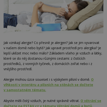
Jak vznikají alergie? Co přesně je alergen? Jak se jim vyvarovat
v našem domě nebo bytě? Jak upravit prostředí pro alergika? Je
lepší uklízet moc nebo málo? Základem všeho je vzduch a látky,
které se do něj dostanou různými cestami: z čistících
prostředků, z vonných tyčinek, z domácích zvířat nebo i z
vnějšího prostředí.
Alergie mohou úzce souviset i s výskytem plísní v domě.
O
vlhkosti v interiéru a plísních na stěnách se dočtete
v samostatném tématu.
Abyste měli čistý vzduch, je nutné správně větrat.
O větrání se
dočtete na ESTAV.cz v tématu Větrání domů a bytů.