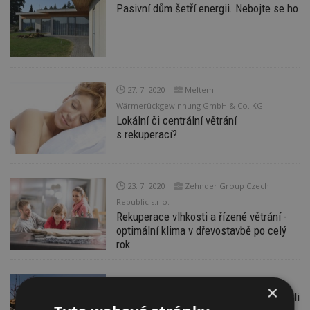
Pasivní dům šetří energii. Nebojte se ho
27. 7. 2020
Meltem
Wärmerückgewinnung GmbH & Co. KG
Lokální či centrální větrání
s rekuperací?
23. 7. 2020
Zehnder Group Czech
Republic s.r.o.
Rekuperace vlhkosti a řízené větrání -
optimální klima v dřevostavbě po celý
rok
15. 7. 2020
×
Slaměný rodinný dům Na palouku v Davli