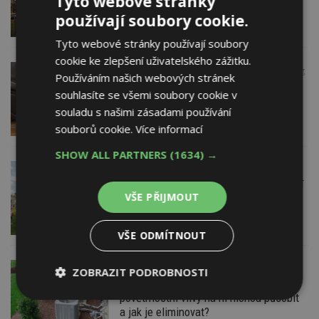
Tyto webové stránky
postavili svépomocí
používají soubory cookie.
Tyto webové stránky používají soubory
cookie ke zlepšení uživatelského zážitku.
13. 7. 2020
Centrum Vytápění - RJ Trading
Používáním našich webových stránek
s.r.o.
souhlasíte se všemi soubory cookie v
Čistička vzduchu je nepostradatelným
souladu s našimi zásadami používání
pomocníkem zejména pro alergiky
souborů cookie.
Více informací
SHOW ALL PARTNERS
(1634) →
11. 7. 2020
ESTAV DOPORUČUJE
Školka v Praze je navržená jako pasivní
VŠE PŘIJMOUT
dům. Děti se budou starat o záhony se
zeleninou i o zvířata
VŠE ODMÍTNOUT
3. 7. 2020
ENBRA, a.s.
ZOBRAZIT PODROBNOSTI
Venkovní klimatizační jednotka – které
povětrnostní vlivy na ni mohou působit
Nezbytně
Výkonové
Soubory
a jak je eliminovat?
nutné
soubory
cílení