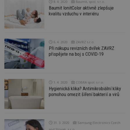
8. 4. 2020
Baumit, spol. s r.o.
s
Baumit IonitColor aktivně zlepšuje
ná
je
kvalitu vzduchu v interiéru
kt
id
p
ú
An
id
www.estav.cz
1 rok
T
6. 4. 2020
ZAVRZ s.r.o.
co
Při nákupu revizních dvířek ZAVRZ
po
vy
přispějete na boj s COVID-19
se
_hjFirstSeen
29
S
Hotjar Ltd
minut
je
.estav.cz
54
ab
sekund
sl
ce
1. 4. 2020
COBRA spol. s r.o.
pr
Hygienická klika? Antimikrobiální kliky
po
pomohou omezit šíření bakterií a virů
N
ž
id
i
_hjAbsoluteSessionInProgress
29
S
Hotjar Ltd
minut
je
.estav.cz
54
ab
31. 3. 2020
Samsung Electronics Czech
sekund
sl
and Slovak, s.r.o.