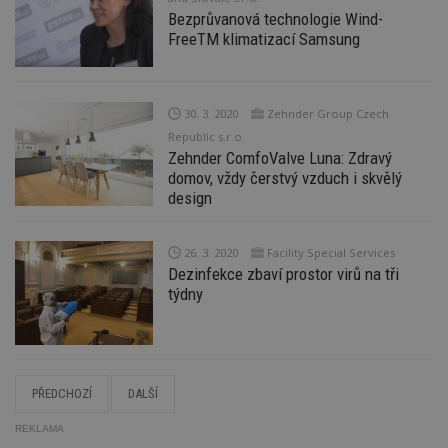
ce
pr
Bezprůvanová technologie Wind-
po
FreeTM klimatizací Samsung
N
ž
id
i
30. 3. 2020
Zehnder Group Czech
counter
www.estav.cz
29
T
minut
co
Republic s.r.o.
53
po
Zehnder ComfoValve Luna: Zdravý
sekund
vy
se
domov, vždy čerstvý vzduch i skvělý
design
__gfp_64b
1 rok
Je
Google LLC
so
.estav.cz
kt
sp
26. 3. 2020
Facility Special Services
da
c
Dezinfekce zbaví prostor virů na tři
n
týdny
w
Název
Provider
/
Doména
Vyprší
PŘEDCHOZÍ
DALŠÍ
Provider
/
Název
Vyprší
Popis
_hjSessionUser_170189
.estav.cz
1 rok
Provider
Doména
REKLAMA
Název
/
Vyprší
Popis
tu
.ih.adscale.de
11 měsíců