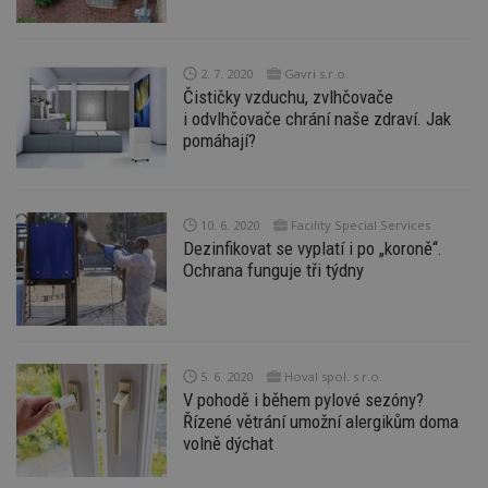
soubory
2. 7. 2020
Gavri s.r.o.
Funkční soubory
Nezařazené
Čističky vzduchu, zvlhčovače
soubory
i odvlhčovače chrání naše zdraví. Jak
pomáhají?
10. 6. 2020
Facility Special Services
Dezinfikovat se vyplatí i po „koroně“.
Nezbytně nutné soubory
Ochrana funguje tři týdny
Výkonové soubory
Soubory cílení
Funkční soubory
Nezařazené soubory
Nezbytně nutné soubory cookie umožňují základní
5. 6. 2020
Hoval spol. s r.o.
funkce webových stránek, jako je přihlášení
V pohodě i během pylové sezóny?
uživatele a správa účtu. Webové stránky nelze bez
nezbytně nutných souborů cookie správně
Řízené větrání umožní alergikům doma
používat.
volně dýchat
Provider
/
Název
Vyprší
P
Doména