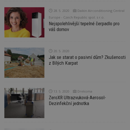
_hjIncludedInPageviewSample
2
T
Hotjar Ltd
28. 5. 2020
Daikin Airconditioning Central
minuty
co
www.estav.cz
na
Europe - Czech Republic spol. s r.o.
ab
Nejspolehlivější tepelné čerpadlo pro
Ho
zd
váš domov
ná
z
vz
d
l
20. 5. 2020
z
st
Jak se starat o pasivní dům? Zkušenosti
w
z Bílých Karpat
_dc_gtm_UA-53599847-1
.estav.cz
53
T
sekund
co
př
w
po
S
13. 5. 2020
Drekoma
Go
ZeroXR Ultrazvuková-Aerosol-
da
kó
Dezinfekční jednotka
Po
lz
z
nu
be
sk
f