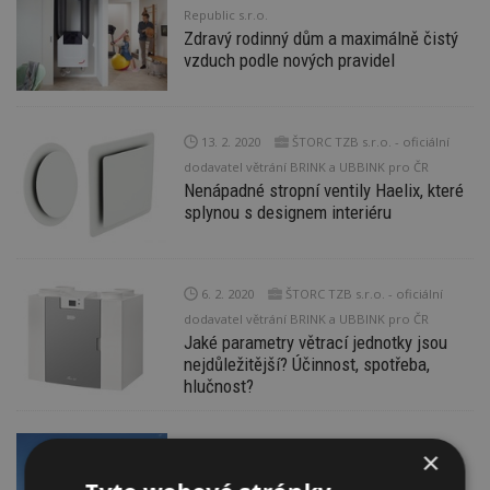
Republic s.r.o.
Zdravý rodinný dům a maximálně čistý
vzduch podle nových pravidel
13. 2. 2020
ŠTORC TZB s.r.o. - oficiální
dodavatel větrání BRINK a UBBINK pro ČR
Nenápadné stropní ventily Haelix, které
splynou s designem interiéru
6. 2. 2020
ŠTORC TZB s.r.o. - oficiální
dodavatel větrání BRINK a UBBINK pro ČR
Jaké parametry větrací jednotky jsou
nejdůležitější? Účinnost, spotřeba,
hlučnost?
5. 2. 2020
×
ROZHOVOR: Stavby z přírodních