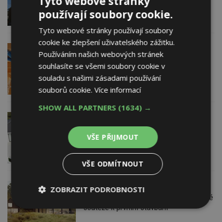
Tyto webové stránky
materiálů dřeva, slámy a hlíny
používají soubory cookie.
Tyto webové stránky používají soubory
cookie ke zlepšení uživatelského zážitku.
29. 1. 2020
ThermWet s.r.o.
Používáním našich webových stránek
Instalace centralizovaného větrání
souhlasíte se všemi soubory cookie v
Ventbox ve zděném domě
souladu s našimi zásadami používání
a dřevostavbě. Rozdíl?
souborů cookie.
Více informací
SHOW ALL PARTNERS
(1634) →
29. 1. 2020
Energeticky úsporný rodinný dům
VŠE PŘIJMOUT
s vyladěnými technologiemi
VŠE ODMÍTNOUT
17. 1. 2020
ZOBRAZIT PODROBNOSTI
Český soběstačný dům – od studentské
soutěže k prvním stavbám
Nezbytně
Výkonové
Soubory
nutné
soubory
cílení