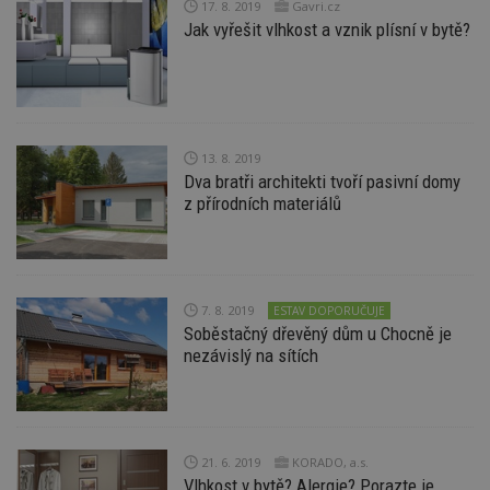
17. 8. 2019
Gavri.cz
s
Jak vyřešit vlhkost a vznik plísní v bytě?
ná
je
kt
id
p
ú
An
id
www.estav.cz
1 rok
T
13. 8. 2019
co
Dva bratři architekti tvoří pasivní domy
po
vy
z přírodních materiálů
se
_hjFirstSeen
29
S
Hotjar Ltd
minut
je
.estav.cz
54
ab
sekund
sl
ce
7. 8. 2019
ESTAV DOPORUČUJE
pr
Soběstačný dřevěný dům u Chocně je
po
nezávislý na sítích
N
ž
id
i
_hjAbsoluteSessionInProgress
29
S
Hotjar Ltd
minut
je
.estav.cz
54
ab
21. 6. 2019
KORADO, a.s.
sekund
sl
Vlhkost v bytě? Alergie? Porazte je