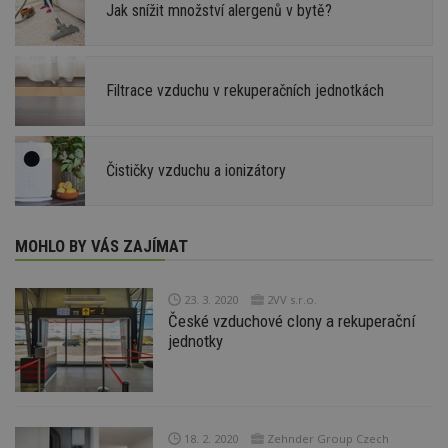
Jak snížit množství alergenů v bytě?
Filtrace vzduchu v rekuperačních jednotkách
Čističky vzduchu a ionizátory
MOHLO BY VÁS ZAJÍMAT
23. 3. 2020
2VV s.r.o.
České vzduchové clony a rekuperační
jednotky
18. 2. 2020
Zehnder Group Czech