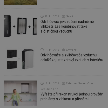
soubory
21. 11. 2019
Gavri.cz
Funkční soubory
Nezařazené
Odvlhčovač jako řešení nadměrné
soubory
vlhkosti. Lze kombinovat také
s čističkou vzduchu
15. 11. 2019
Gavri.cz
Odvlhčovače a zvlhčovače vzduchu
Nezbytně nutné soubory
dokáží zajistit zdravý vzduch v interiéru
Výkonové soubory
Soubory cílení
Funkční soubory
Nezařazené soubory
Nezbytně nutné soubory cookie umožňují základní
11. 11. 2019
Zehnder Group Czech
funkce webových stránek, jako je přihlášení
uživatele a správa účtu. Webové stránky nelze bez
Republic s.r.o.
nezbytně nutných souborů cookie správně
Vyřešte při rekonstrukci jednou provždy
používat.
problémy s vlhkostí a plísněmi
Provider
/
Název
Vyprší
P
Doména