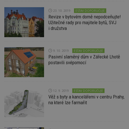
_hjIncludedInPageviewSample
2
T
Hotjar Ltd
23. 10. 2019
ESTAV DOPORUČUJE
minuty
co
www.estav.cz
na
Revize v bytovém domě nepodceňujte!
ab
Užitečné rady pro majitele bytů, SVJ
Ho
i družstva
zd
ná
z
vz
d
l
9. 10. 2019
ESTAV DOPORUČUJE
z
st
Pasivní slaměný dům v Zářecké Lhotě
w
postavili svépomocí
_dc_gtm_UA-53599847-1
.estav.cz
53
T
sekund
co
př
w
po
S
12. 9. 2019
ESTAV DOPORUČUJE
Go
Věž s byty a kancelářemi v centru Prahy,
da
kó
na které lze farmařit
Po
lz
z
nu
be
sk
f