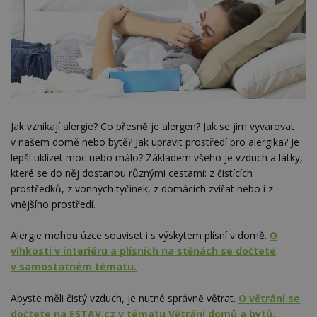
Jak vznikají alergie? Co přesně je alergen? Jak se jim vyvarovat
v našem domě nebo bytě? Jak upravit prostředí pro alergika? Je
lepší uklízet moc nebo málo? Základem všeho je vzduch a látky,
které se do něj dostanou různými cestami: z čistících
prostředků, z vonných tyčinek, z domácích zvířat nebo i z
vnějšího prostředí.
Alergie mohou úzce souviset i s výskytem plísní v domě.
O
vlhkosti v interiéru a plísních na stěnách se dočtete
v samostatném tématu.
Abyste měli čistý vzduch, je nutné správně větrat.
O větrání se
dočtete na ESTAV.cz v tématu Větrání domů a bytů.