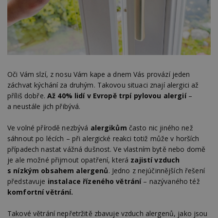
Oči Vám slzí, z nosu Vám kape a dnem Vás provází jeden
záchvat kýchání za druhým. Takovou situaci znají alergici až
příliš dobře.
Až 40% lidí v Evropě trpí pylovou alergií
–
a neustále jich přibývá.
Ve volné přírodě nezbývá
alergikům
často nic jiného než
sáhnout po lécích – při alergické reakci totiž může v horších
případech nastat vážná dušnost. Ve vlastním bytě nebo domě
je ale možné přijmout opatření, která
zajistí vzduch
s nízkým obsahem alergenů
. Jedno z nejúčinnějších řešení
představuje
instalace řízeného větrání
– nazývaného též
komfortní větrání.
Takové větrání nepřetržitě zbavuje vzduch alergenů, jako jsou