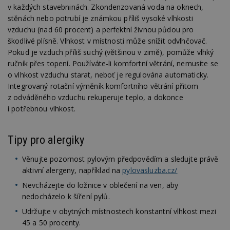
používat.
v každých stavebninách. Zkondenzovaná voda na oknech,
stěnách nebo potrubí je známkou příliš vysoké vlhkosti
Provider
/
Název
Vyprší
P
Doména
vzduchu (nad 60 procent) a perfektní živnou půdou pro
škodlivé plísně. Vlhkost v místnosti může snížit odvlhčovač.
_hjIncludedInPageviewSample
2
T
Hotjar Ltd
minuty
co
www.estav.cz
Pokud je vzduch příliš suchý (většinou v zimě), pomůže vlhký
na
ručník přes topení. Používáte-li komfortní větrání, nemusíte se
ab
Ho
o vlhkost vzduchu starat, neboť je regulována automaticky.
zd
Integrovaný rotační výměník komfortního větrání přitom
ná
z
z odváděného vzduchu rekuperuje teplo, a dokonce
vz
d
i potřebnou vlhkost.
l
z
st
w
Tipy pro alergiky
_dc_gtm_UA-53599847-1
.estav.cz
53
T
Věnujte pozornost pylovým předpovědím a sledujte právě
sekund
co
př
aktivní alergeny, například na
pylovasluzba.cz/
w
po
Nevcházejte do ložnice v oblečení na ven, aby
S
Go
nedocházelo k šíření pylů.
da
kó
Udržujte v obytných místnostech konstantní vlhkost mezi
Po
45 a 50 procenty.
lz