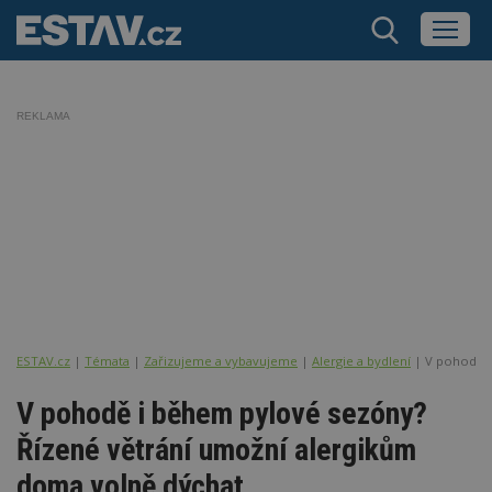
REKLAMA
ESTAV.cz
Témata
Zařizujeme a vybavujeme
Alergie a bydlení
V pohodě i
V pohodě i během pylové sezóny?
Řízené větrání umožní alergikům
doma volně dýchat