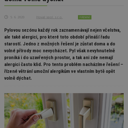
5. 6. 2020
Hoval spol. s r.o.
FIREMNÍ
Pylovou sezónu každý rok zaznamenávají nejen včelstva,
ale také alergici, pro které toto období přináší řadu
starostí. Jedno z možných řešení je zůstat doma a do
volné přírody moc nevycházet. Pyl však nevyhnutelně
proniká i do uzavřených prostor, a tak ani zde nemají
alergici často klid. Pro tento problém nacházíme řešení –
řízené větrání umožní alergikům ve vlastním bytě opět
volně dýchat.