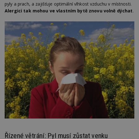
pyly a prach, a zajišťuje optimální vlhkost vzduchu v místnosti.
Alergici tak mohou ve vlastním bytě znovu volně dýchat
.
Řízené větrání: Pyl musí zůstat venku