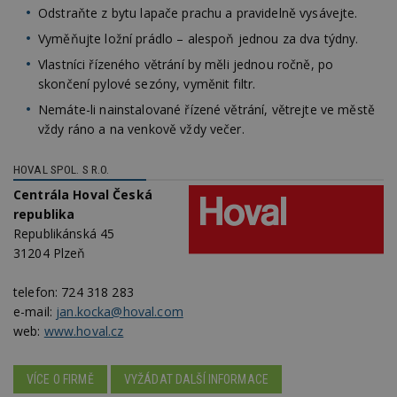
z
Odstraňte z bytu lapače prachu a pravidelně vysávejte.
nu
be
Vyměňujte ložní prádlo – alespoň jednou za dva týdny.
sk
f
Vlastníci řízeného větrání by měli jednou ročně, po
s
ná
skončení pylové sezóny, vyměnit filtr.
je
kt
Nemáte-li nainstalované řízené větrání, větrejte ve městě
id
p
vždy ráno a na venkově vždy večer.
ú
An
HOVAL SPOL. S R.O.
id
www.estav.cz
1 rok
T
co
Centrála Hoval Česká
po
vy
republika
se
Republikánská 45
_hjFirstSeen
29
S
Hotjar Ltd
31204 Plzeň
minut
je
.estav.cz
54
ab
sekund
sl
telefon:
724 318 283
ce
e-mail:
jan.kocka@hoval.com
pr
po
web:
www.hoval.cz
N
ž
id
i
VÍCE O FIRMĚ
VYŽÁDAT DALŠÍ INFORMACE