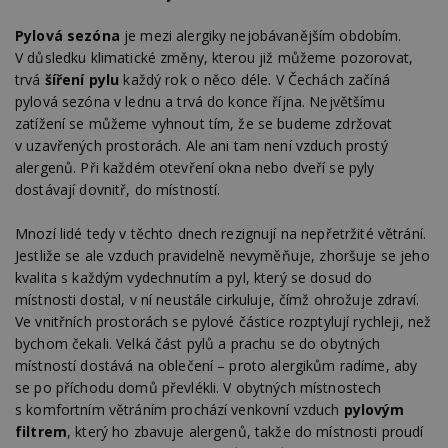
Pylová sezóna
je mezi alergiky nejobávanějším obdobím.
V důsledku klimatické změny, kterou již můžeme pozorovat,
trvá
šíření pylu
každý rok o něco déle. V Čechách začíná
pylová sezóna v lednu a trvá do konce října. Největšímu
zatížení se můžeme vyhnout tím, že se budeme zdržovat
v uzavřených prostorách. Ale ani tam není vzduch prostý
alergenů. Při každém otevření okna nebo dveří se pyly
dostávají dovnitř, do místností.
Mnozí lidé tedy v těchto dnech rezignují na nepřetržité větrání.
Jestliže se ale vzduch pravidelně nevyměňuje, zhoršuje se jeho
kvalita s každým vydechnutím a pyl, který se dosud do
místnosti dostal, v ní neustále cirkuluje, čímž ohrožuje zdraví.
Ve vnitřních prostorách se pylové částice rozptylují rychleji, než
bychom čekali. Velká část pylů a prachu se do obytných
místností dostává na oblečení – proto alergikům radíme, aby
se po příchodu domů převlékli. V obytných místnostech
s komfortním větráním prochází venkovní vzduch
pylovým
filtrem
, který ho zbavuje alergenů, takže do místnosti proudí