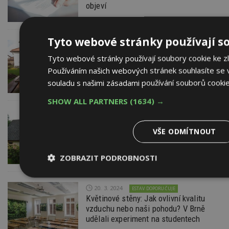
objeví
Tyto webové stránky používají s
4. 4. 2025
ESTAV DOPORUČUJE
AKTUÁLNĚ
Právě probíhá konference o přírodním
Tyto webové stránky používají soubory cookie ke zl
stavitelství, šanci máte ještě do neděle
Používáním našich webových stránek souhlasíte se 
souladu s našimi zásadami používání souborů cooki
SHOW ALL PARTNERS
(1634) →
26. 11. 2024
10 věcí, na které nesmíte zapomenout
VŠE ODMÍTNOUT
při koupi staršího rodinného domu.
Pozor na nejčastější závady
ZOBRAZIT PODROBNOSTI
Nezbytně
Výkonové
Soubory
nutné
soubory
cílení
20. 3. 2024
ESTAV DOPORUČUJE
soubory
Květinové stěny: Jak ovlivní kvalitu
vzduchu nebo naši pohodu? V Brně
udělali experiment na studentech