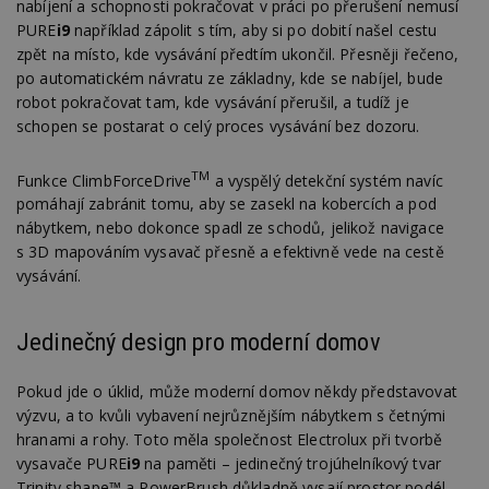
nabíjení a schopnosti pokračovat v práci po přerušení nemusí
PURE
i9
například zápolit s tím, aby si po dobití našel cestu
zpět na místo, kde vysávání předtím ukončil. Přesněji řečeno,
po automatickém návratu ze základny, kde se nabíjel, bude
robot pokračovat tam, kde vysávání přerušil, a tudíž je
schopen se postarat o celý proces vysávání bez dozoru.
TM
Funkce ClimbForceDrive
a vyspělý detekční systém navíc
pomáhají zabránit tomu, aby se zasekl na kobercích a pod
nábytkem, nebo dokonce spadl ze schodů, jelikož navigace
s 3D mapováním vysavač přesně a efektivně vede na cestě
vysávání.
Jedinečný design pro moderní domov
Pokud jde o úklid, může moderní domov někdy představovat
výzvu, a to kvůli vybavení nejrůznějším nábytkem s četnými
hranami a rohy. Toto měla společnost Electrolux při tvorbě
vysavače PURE
i9
na paměti – jedinečný trojúhelníkový tvar
Trinity shape™ a PowerBrush důkladně vysají prostor podél