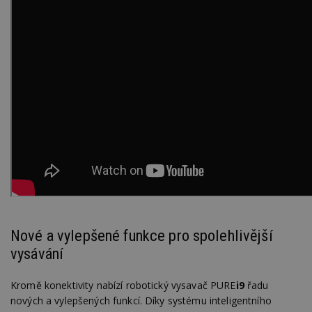
Nové a vylepšené funkce pro spolehlivější
vysávání
Kromě konektivity nabízí robotický vysavač PURE
i9
řadu
nových a vylepšených funkcí. Díky systému inteligentního