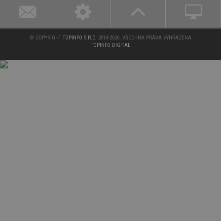
id
www.estav.cz
1 rok
© COPYRIGHT
TOPINFO S.R.O.
2014-2026, VŠECHNA PRÁVA VYHRAZENA
TOPINFO DIGITAL
_hjFirstSeen
29
Hotjar Ltd
minut
.estav.cz
54
sekund
_hjAbsoluteSessionInProgress
29
Hotjar Ltd
minut
.estav.cz
54
sekund
counter
www.estav.cz
29
minut
53
sekund
__gfp_64b
1 rok
Google LLC
.estav.cz