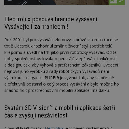
2×
Electrolux posouvá hranice vysávání.
Vysávejte i za hranicemi!
Rok 2001 byl pro vysávání zlomový – právě v tomto roce se
totiž Electrolux rozhodnul změnit životní styl spotřebitelů
k lepšímu a uvedl na trh jako první robotický vysavač. Od té
doby společnost usilovala o neustálé zlepšování funkčnosti
a designu tak, aby vyhověla preferencím zákazníků. Uvedení
nejnovějšího výrobku z řady robotických vysavačů není
výjimkou – elegantní PURE
i9
je vyvinut tak, aby se přesně
a efektivně postaral o celý proces vysávání a bylo možné ho
snadno řídit prostřednictvím mobilní aplikace i na dálku.
Systém 3D Vision™ a mobilní aplikace šetří
čas a zvyšují nezávislost
Nový PURE
i9
značky
Electrolux
je vybaven systémem 3D