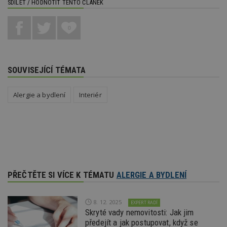
SDÍLET / HODNOTIT TENTO ČLÁNEK
0
SOUVISEJÍCÍ TÉMATA
Alergie a bydlení
Interiér
PŘEČTĚTE SI VÍCE K TÉMATU
ALERGIE A BYDLENÍ
8. 12. 2025
EXPERT RADÍ
Skryté vady nemovitosti: Jak jim
předejít a jak postupovat, když se