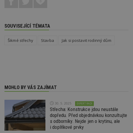
po
0
S
Go
da
kó
Po
SOUVISEJÍCÍ TÉMATA
lz
z
nu
be
Šikmé střechy
Stavba
Jak si postavit rodinný dům
sk
f
s
ná
je
kt
id
p
ú
An
MOHLO BY VÁS ZAJÍMAT
id
www.estav.cz
1 rok
T
co
po
vy
30. 5. 2025
EXPERT RADÍ
se
Střecha: Konstrukce jdou neustále
_hjFirstSeen
29
S
Hotjar Ltd
dopředu. Před objednávkou konzultujte
minut
je
.estav.cz
s odborníky. Nejde jen o krytinu, ale
54
ab
sekund
sl
i doplňkové prvky
ce