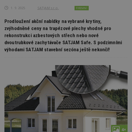
1. 9. 2025
SATJAM s.r.o.
FIREMNÍ
Prodloužení akční nabídky na vybrané krytiny,
zvýhodněné ceny na trapézové plechy vhodné pro
rekonstrukci azbestových střech nebo nové
dvoutrubkové zachytávače SATJAM Safe. S podzimními
výhodami SATJAM stavební sezóna ještě nekončí!
4×