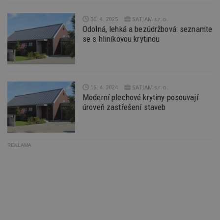
pr
po
N
30. 4. 2025
SATJAM s.r.o.
ž
Odolná, lehká a bezúdržbová: seznamte
id
i
se s hliníkovou krytinou
_hjAbsoluteSessionInProgress
29
S
Hotjar Ltd
minut
je
.estav.cz
54
ab
sekund
sl
ce
pr
16. 4. 2024
SATJAM s.r.o.
po
Moderní plechové krytiny posouvají
N
ž
úroveň zastřešení staveb
id
i
counter
www.estav.cz
29
T
minut
co
REKLAMA
53
po
sekund
vy
se
__gfp_64b
1 rok
Je
Google LLC
so
.estav.cz
kt
sp
da
c
n