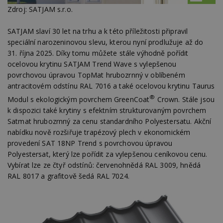
Zdroj: SATJAM s.r.o.
SATJAM slaví 30 let na trhu a k této příležitosti připravil
speciální narozeninovou slevu, kterou nyní prodlužuje až do
31. října 2025. Díky tomu můžete stále výhodně pořídit
ocelovou krytinu SATJAM Trend Wave s vylepšenou
povrchovou úpravou TopMat hrubozrnný v oblíbeném
antracitovém odstínu RAL 7016 a také ocelovou krytinu Taurus
®
Modul s ekologickým povrchem GreenCoat
Crown. Stále jsou
k dispozici také krytiny s efektním strukturovaným povrchem
Satmat hrubozrnný za cenu standardního Polyestersatu. Akční
nabídku nově rozšiřuje trapézový plech v ekonomickém
provedení SAT 18NP Trend s povrchovou úpravou
Polyestersat, který lze pořídit za vylepšenou ceníkovou cenu.
Vybírat lze ze čtyř odstínů: červenohnědá RAL 3009, hnědá
RAL 8017 a grafitově šedá RAL 7024.