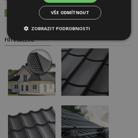
VŠE ODMÍTNOUT
VÍCE INFORMACÍ NALEZNETE ZDE
ZOBRAZIT PODROBNOSTI
FOTOGALERIE
Nezbytně
Výkonové
Soubory
nutné
soubory
cílení
soubory
Funkční soubory
Nezařazené
soubory
Nezbytně nutné soubory
Výkonové soubory
Soubory cílení