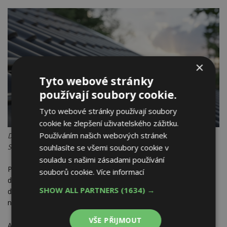
×
Tyto webové stránky
používají soubory cookie.
Tyto webové stránky používají soubory
cookie ke zlepšení uživatelského zážitku.
Používáním našich webových stránek
Dvoutrubkové sněhové zachytávače SATJAM Safe. Zdroj:
SATJAM s.r.o.
souhlasíte se všemi soubory cookie v
souladu s našimi zásadami používání
Pozitivní změny přicházejí také u komplexního programu
souborů cookie.
Více informací
doplňků. Stávající sortiment sněhových zábran rozšiřují nové
SHOW ALL PARTNERS
(1634) →
dvoutrubkové sněhové zachytávače SATJAM Safe, které se
nekotví do nosného podkladu, ale přímo do krytiny.
VŠE PŘIJMOUT
Akční nabídky jsou platné do 31. 10. 2025.