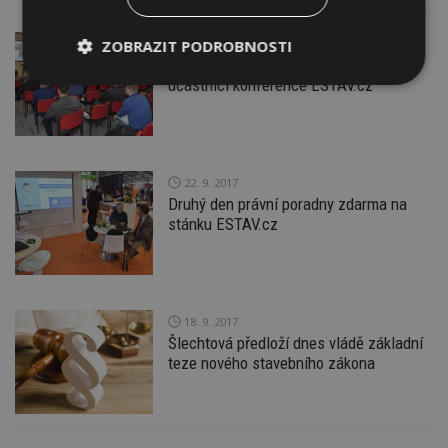
ZOBRAZIT PODROBNOSTI
22. 9. 2017
Jak bezpečněji bydlet se dozvěděli
účastníci konference ESTAV.cz
Nezbytně
Výkonové
Soubory
nutné
soubory
cílení
soubory
22. 9. 2017
Funkční soubory
Nezařazené
Druhý den právní poradny zdarma na
soubory
stánku ESTAV.cz
18. 9. 2017
Šlechtová předloží dnes vládě základní
Nezbytně nutné soubory
teze nového stavebního zákona
Výkonové soubory
Soubory cílení
Funkční soubory
Nezařazené soubory
Nezbytně nutné soubory cookie umožňují základní