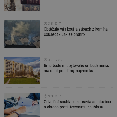
ž
id
i
_hjAbsoluteSessionInProgress
29
S
Hotjar Ltd
minut
je
.estav.cz
54
ab
3. 5. 2017
sekund
sl
Obtěžuje vás kouř a zápach z komína
ce
pr
souseda? Jak se bránit?
po
N
ž
id
i
counter
www.estav.cz
29
T
30. 3. 2017
minut
co
Brno bude mít bytového ombudsmana,
53
po
má řešit problémy nájemníků
sekund
vy
se
__gfp_64b
1 rok
Je
Google LLC
so
.estav.cz
kt
sp
da
9. 3. 2017
c
Odvolání souhlasu souseda se stavbou
n
a obrana proti územnímu souhlasu
w