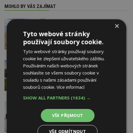
MOHLO BY VÁS ZAJÍMAT
12. 12. 2017
×
Změny pro stavebníka rodinného domu
Tyto webové stránky
po novele stavebního zákona od ledna
2018
používají soubory cookie.
Tyto webové stránky používají soubory
cookie ke zlepšení uživatelského zážitku.
28. 11. 2017
Používáním našich webových stránek
Jaké je výhodné umístění domu
souhlasíte se všemi soubory cookie v
vzhledem k zahradě?
souladu s našimi zásadami používání
souborů cookie.
Více informací
SHOW ALL PARTNERS
(1634) →
11. 10. 2017
Co všechno je potřeba pro stavbu
VŠE PŘIJMOUT
rodinného domu? Pozemek, povolení,
dozor...
VŠE ODMÍTNOUT