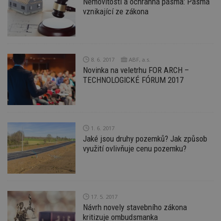
Nemovitosti a ochranná pásma: Pásma
kó
vznikající ze zákona
Po
lz
z
nu
be
sk
f
8. 6. 2017
ABF, a.s.
s
ná
Novinka na veletrhu FOR ARCH –
je
TECHNOLOGICKÉ FÓRUM 2017
kt
id
p
ú
An
id
www.estav.cz
1 rok
T
1. 6. 2017
co
Jaké jsou druhy pozemků? Jak způsob
po
vy
využití ovlivňuje cenu pozemku?
se
_hjFirstSeen
29
S
Hotjar Ltd
minut
je
.estav.cz
54
ab
sekund
sl
ce
17. 5. 2017
pr
Návrh novely stavebního zákona
po
N
kritizuje ombudsmanka