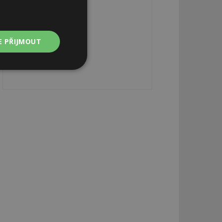
E PŘIJMOUT
Nezařazené
soubory
zařazené soubory
 a správa účtu.
aby informoval
zahrnut do