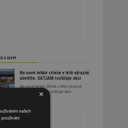
CE A SLEVY
Na nové lehké střeše v létě výrazně
ušetříte. SATJAM rozšiřuje akci
Na nové lehké střeše v létě výrazně
ušetříte. SATJAM rozšiřuje akci
×
REKLAMA
oužíváním našich
 používání