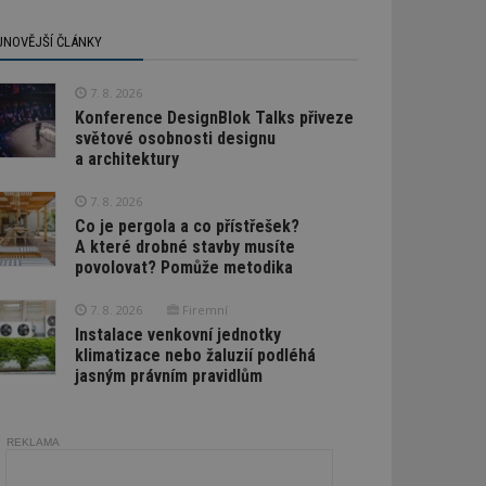
JNOVĚJŠÍ ČLÁNKY
7. 8. 2026
Konference DesignBlok Talks přiveze
světové osobnosti designu
a architektury
7. 8. 2026
Co je pergola a co přístřešek?
A které drobné stavby musíte
povolovat? Pomůže metodika
7. 8. 2026
Firemní
Instalace venkovní jednotky
klimatizace nebo žaluzií podléhá
jasným právním pravidlům
REKLAMA