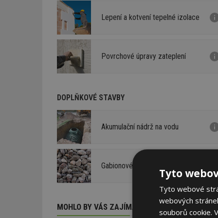
Lepení a kotvení tepelné izolace
Povrchové úpravy zateplení
DOPLŇKOVÉ STAVBY
Akumulační nádrž na vodu
Gabionové oplocení
Tyto webov
Tyto webové strán
webových stránek
MOHLO BY VÁS ZAJÍMAT
souborů cookie.
V