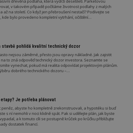
sivní dřevěná podlaha, která vydrží desetiletí. Parketovou
vzorkování dat definovaného limitem z
vat, v takovém případě počítáme životnost podlahy z malých
vašeho webu.
 až na století. Co když jen přebroušení nestačí? Podívejte se
847-1
.estav.cz
53
Tento soubor cookie je přidružen k w
, kde bylo provedeno kompletní vytrhání, očištění…
sekund
Správce značek Google k načtení dalšíc
stránku. Pokud je použit, lze jej považ
nutný, protože bez něj jiné skripty ne
správně. Konec názvu je jedinečné číslo
identifikátorem přidruženého účtu Goog
www.estav.cz
1 rok
Tento soubor cookie se používá k vytvá
a stavbě pohlídá kvalitní technický dozor
uživatele
asto nejsou záměrné, přesto jsou opravy nákladné. Jak zajistit
29
Soubor cookie je nastaven tak, aby Hot
Hotjar Ltd
, na to zná odpověď technický dozor investora. Seznamte se
minut
začátek cesty uživatele pro celkový poče
.estav.cz
nesmíte vynechat, pokud má realita odpovídat projektovým plánům.
54
Neobsahuje žádné identifikovatelné in
sekund
 výběru dobrého technického dozoru –…
onInProgress
29
Soubor cookie je nastaven tak, aby Hot
Hotjar Ltd
minut
začátek cesty uživatele pro celkový poče
.estav.cz
54
Neobsahuje žádné identifikovatelné in
sekund
 etapy? Je potřeba plánovat
www.estav.cz
29
Tento soubor cookie se používá k vytvá
minut
uživatele
peněz, abyste ho kompletně zrekonstruovali, a hypotéku si buď
53
sekund
e s ní nemohli v noci klidně spát. Pak si udělejte plán, jak byste
vypadal, a k tomuto cíli se postupně krůček po krůčku přibližujte
1 rok
Jedná se o soubor cookie, který slouží k
Google LLC
ady dostatek financí.
dalších souborů cookie návštěvníkem 
.estav.cz