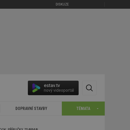
DISKUZE
estav.tv
nový videoportál
DOPRAVNÍ STAVBY
TÉMATA
BOOK: PŘÍRUČKY ZDARMA!