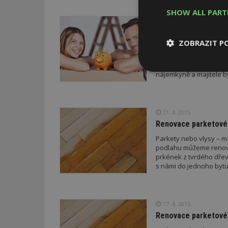
SHOW ALL PAR
24. 4. 2015
Majitel vs. nájemník 
ZOBRAZIT P
Bydlíte v podnájmu, byt
v bytě, kde jste v nájmu
hradí majitel a jaký n
Nezbytně
nájemkyně a majitele b
nutné soubor
21. 4. 2015
Renovace parketové 
Parkety nebo vlysy – ma
podlahu můžeme renovo
Nezbytně nutné s
prkének z tvrdého dřeva
s námi do jednoho bytu
Nezbytně nutné soubo
Webové stránky nelz
Název
17. 4. 2015
Renovace parketové p
_hjIncludedInPa