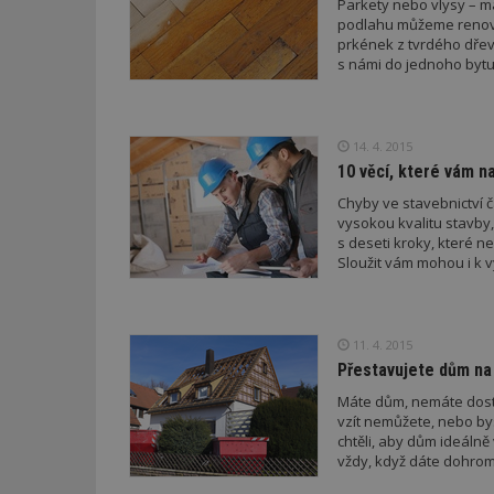
Parkety nebo vlysy – ma
podlahu můžeme renovo
prkének z tvrdého dřeva
_dc_gtm_UA-53599
s námi do jednoho bytu
14. 4. 2015
id
10 věcí, které vám n
Chyby ve stavebnictví č
_hjFirstSeen
vysokou kvalitu stavby
s deseti kroky, které 
Sloužit vám mohou i k
_hjAbsoluteSessi
11. 4. 2015
Přestavujete dům na
counter
Máte dům, nemáte dost 
vzít nemůžete, nebo byst
chtěli, aby dům ideálně 
__gfp_64b
vždy, když dáte dohrom