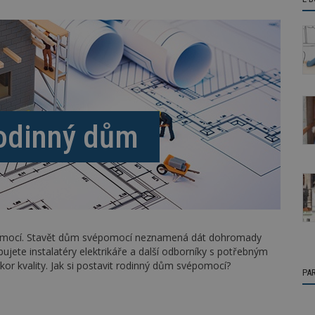
rodinný dům
pomocí. Stavět dům svépomocí neznamená dát dohromady
ujete instalatéry elektrikáře a další odborníky s potřebným
kor kvality. Jak si postavit rodinný dům svépomocí?
PA