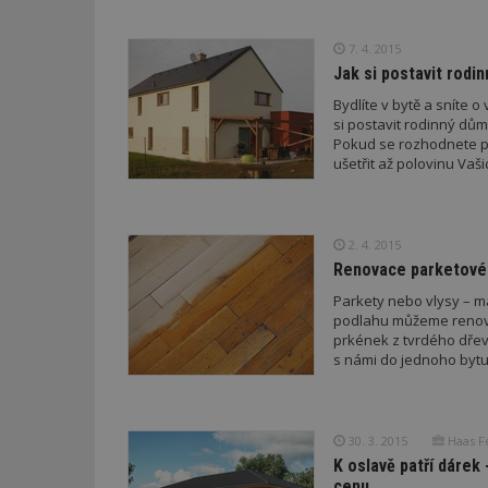
7. 4. 2015
Název
Provider
Pr
Název
Název
/
D
Jak si postavit rodi
Název
_hjSessionUser_1
Doména
test
.m
Bydlíte v bytě a sníte 
tu
_gid
CMID
Google
si postavit rodinný dů
LLC
Pokud se rozhodnete p
Gdyn
mobile
ww
.estav.cz
ušetřit až polovinu Vaši
_ga
TDID
Google
sssp_session
c
.e
LLC
.estav.cz
ui
2. 4. 2015
VISITOR_INFO1_LI
cct
Renovace parketové 
_hjSession_170189
Parkety nebo vlysy – ma
podlahu můžeme renovo
Gtest
uid
prkének z tvrdého dřeva
s námi do jednoho bytu
C
test_cookie
bm2uu
30. 3. 2015
Haas Fe
cct
K oslavě patří dárek
id
ibbid
cenu