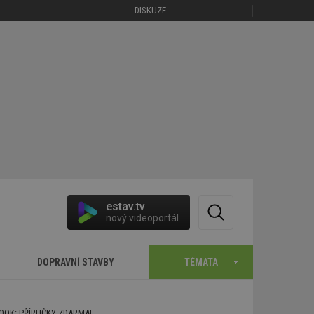
DISKUZE
estav.tv
nový videoportál
DOPRAVNÍ STAVBY
TÉMATA
BOOK: PŘÍRUČKY ZDARMA!