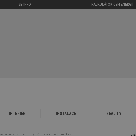
TZB-INFO
KALKULÁTOR CEN ENERGIÍ
INTERIÉR
INSTALACE
REALITY
Jak si postavit rodinný dům - sádrové omítky
E-