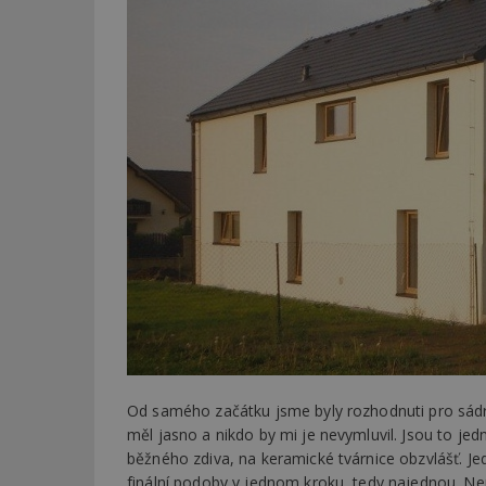
Od samého začátku jsme byly rozhodnuti pro sádr
měl jasno a nikdo by mi je nevymluvil. Jsou to j
běžného zdiva, na keramické tvárnice obzvlášť. 
finální podoby v jednom kroku, tedy najednou. Ne