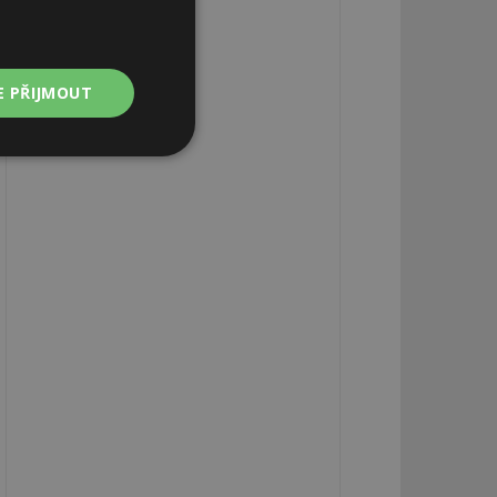
E PŘIJMOUT
Nezařazené
soubory
zařazené soubory
 a správa účtu.
aby informoval
zahrnut do