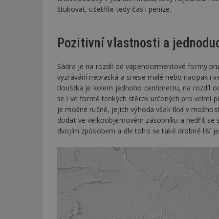
štukovat, ušetříte tedy čas i peníze.
Pozitivní vlastnosti a jednod
Sádra je na rozdíl od vápenocementové formy pružn
vyzrávání nepraská a snese malé nebo naopak i vel
tloušťka je kolem jednoho centimetru, na rozdíl 
se i ve formě tenkých stěrek určených pro velmi p
je možné ručně, jejich výhoda však tkví v možnosti 
dodat ve velkoobjemovém zásobníku a nedřít se s
dvojím způsobem a dle toho se také drobně liší jej