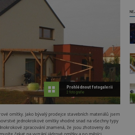
NE
Prohlédnout fotogalerii
2 fotografie
ové omítky. Jako bývalý prodejce stavebních materiálů jsem
ednovrstvé jednokrokové omítky vhodné snad na všechny typy
Jednokrokové zpracování znamená, že jsou zhotoveny do
musíte čekat na vyzrání jádrové omítky a po měsíci