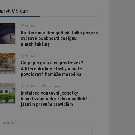
JNOVĚJŠÍ ČLÁNKY
VČERA
Konference DesignBlok Talks přiveze
světové osobnosti designu
a architektury
VČERA
Co je pergola a co přístřešek?
A které drobné stavby musíte
povolovat? Pomůže metodika
VČERA
Firemní
Instalace venkovní jednotky
klimatizace nebo žaluzií podléhá
jasným právním pravidlům
REKLAMA