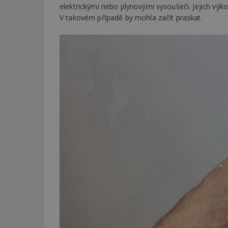
elektrickými nebo plynovými vysoušeči. Jejich výk
V takovém případě by mohla začít praskat.
_dc_gtm_UA-53599
id
_hjFirstSeen
_hjAbsoluteSessi
counter
__gfp_64b