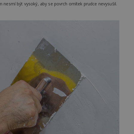
vzorkování dat definovaného limitem z
on nesmí být vysoký, aby se povrch omítek prudce nevysušil.
vašeho webu.
847-1
.estav.cz
53
Tento soubor cookie je přidružen k w
sekund
Správce značek Google k načtení dalšíc
stránku. Pokud je použit, lze jej považ
nutný, protože bez něj jiné skripty ne
správně. Konec názvu je jedinečné číslo
identifikátorem přidruženého účtu Goog
www.estav.cz
1 rok
Tento soubor cookie se používá k vytvá
uživatele
29
Soubor cookie je nastaven tak, aby Hot
Hotjar Ltd
minut
začátek cesty uživatele pro celkový poče
.estav.cz
54
Neobsahuje žádné identifikovatelné in
sekund
onInProgress
29
Soubor cookie je nastaven tak, aby Hot
Hotjar Ltd
minut
začátek cesty uživatele pro celkový poče
.estav.cz
54
Neobsahuje žádné identifikovatelné in
sekund
www.estav.cz
29
Tento soubor cookie se používá k vytvá
minut
uživatele
53
sekund
1 rok
Jedná se o soubor cookie, který slouží k
Google LLC
dalších souborů cookie návštěvníkem 
.estav.cz