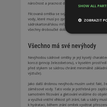
náročnost a pracnost dražší.
SHOW ALL PAR
Filcovaná omítka se svým konečným povrchem blí
vody, které musí po zpracování vyschnout. Pokud
ZOBRAZIT P
sádrokartonářskou mřížkou, dostanete hladký povr
všechny droboučké dolíčky od vybroušeného plniv
Nezbytně
nutné soubor
Všechno má své nevýhody
Nevýhodou sádrové omítky je její kyselý charakter
korozi (princip železobetonu), v kyselém prostředí
před stykem se sádrou chránit minimálně základn
Nezbytně nutné s
výztuže).
Nezbytně nutné soubo
Jako další drobnou nevýhodu musím uvést fakt, že
Webové stránky nelz
záměsové vody. Tato voda je potřebná pro zajiště
Název
samotném filcování a gletování vnášíme do objektu
a využívá vnitřní vlhkost při zrání, tak u sádry 
_hjIncludedInPa
k hydrataci, během zrání omítek vyvětrat přirozeně