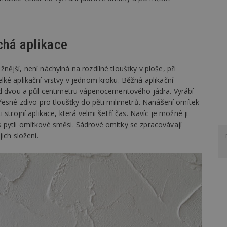
uchá aplikace
ější, není náchylná na rozdílné tloušťky v ploše, při
ké aplikační vrstvy v jednom kroku. Běžná aplikační
od dvou a půl centimetru vápenocementového jádra. Vyrábí
řesné zdivo pro tloušťky do pěti milimetrů. Nanášení omítek
strojní aplikace, která velmi šetří čas. Navíc je možné ji
 pytli omítkové směsi. Sádrové omítky se zpracovávají
ich složení.