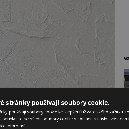
AK
é stránky používají soubory cookie.
ně namočí, rozhoubuje a vyhlazuje gletovacím hladítkem.
ky používají soubory cookie ke zlepšení uživatelského zážitku. P
inální povrch dokonale ,,vyleštěný“. Povrch omítek je
 souhlasíte se všemi soubory cookie v souladu s našimi zásadami
tolik prach. Nevýhodou gletu je nutnost použití lepších
íce informací
ékaly. Tato varianta je všeobecně pro svoji časovou