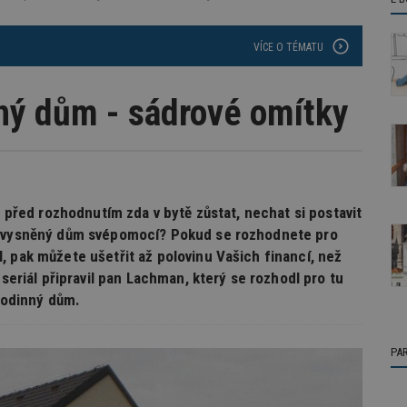
VÍCE O TÉMATU
nný dům - sádrové omítky
e před rozhodnutím zda v bytě zůstat, nechat si postavit
it vysněný dům svépomocí? Pokud se rozhodnete pro
, pak můžete ušetřit až polovinu Vašich financí, než
 seriál připravil pan Lachman, který se rozhodl pro tu
 rodinný dům.
PA