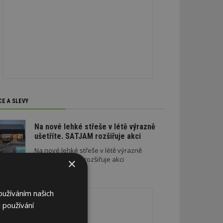
CE A SLEVY
Na nové lehké střeše v létě výrazně
ušetříte. SATJAM rozšiřuje akci
Na nové lehké střeše v létě výrazně
ušetříte. SATJAM rozšiřuje akci
×
REKLAMA
oužíváním našich
 používání