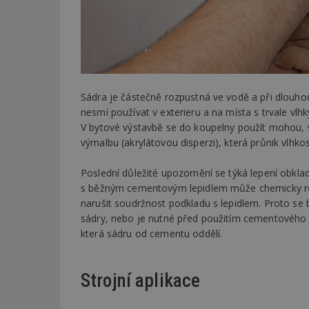
Název
Provider
Pr
Název
Název
/
D
Název
_hjSessionUser_1
Doména
test
.m
tu
_gid
CMID
Google
LLC
Gdyn
mobile
ww
Sádra je částečně rozpustná ve vodě a při dlouho
.estav.cz
nesmí používat v exterieru a na místa s trvale vl
_ga
TDID
Google
sssp_session
c
.e
V bytové výstavbě se do koupelny použít mohou,
LLC
.estav.cz
výmalbu (akrylátovou disperzi), která průnik vlhkos
ui
VISITOR_INFO1_LI
cct
Poslední důležité upozornění se týká lepení obkla
_hjSession_170189
s běžným cementovým lepidlem může chemicky re
narušit soudržnost podkladu s lepidlem. Proto se b
Gtest
uid
sádry, nebo je nutné před použitím cementového l
která sádru od cementu oddělí.
C
test_cookie
bm2uu
Strojní aplikace
cct
id
ibbid