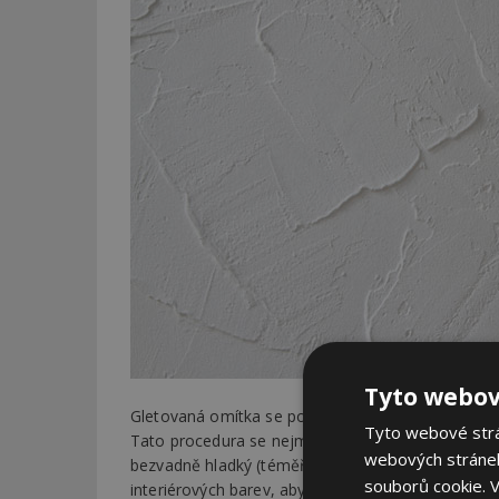
Tyto webov
Gletovaná omítka se po nanesení a zavadnutí hod
Tyto webové strán
Tato procedura se nejméně dvakrát opakuje až je f
webových stránek
bezvadně hladký (téměř jako sklo) a nelpí na něm 
souborů cookie.
V
interiérových barev, aby po hladkém povrchu nest