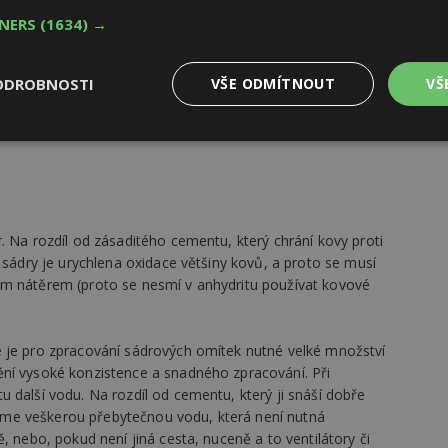
TNERS
(1634) →
ží jemnému štuku. Jeho výhodou je nižší pracnost a méně
 vyzrálou omítku před výmalbou jemně přebrousíte
ODROBNOSTI
VŠE ODMÍTNOUT
VŠ
ch, který se ještě vylepší samotnou výmalbou, která zalije
a.
Výkonové
Soubory cílení
Funkční
y
soubory
soubory
. Na rozdíl od zásaditého cementu, který chrání kovy proti
 sádry je urychlena oxidace většiny kovů, a proto se musí
ím nátěrem (proto se nesmí v anhydritu používat kovové
oubory
Výkonové soubory
Soubory cílení
Funkční soubory
Ne
ry cookie umožňují základní funkce webových stránek, jako je přihlášení uživatele
 je pro zpracování sádrových omítek nutné velké množství
e bez nezbytně nutných souborů cookie správně používat.
ní vysoké konzistence a snadného zpracování. Při
Provider
/
Vyprší
Popis
 další vodu. Na rozdíl od cementu, který ji snáší dobře
Doména
musíme veškerou přebytečnou vodu, která není nutná
geviewSample
2
Tento soubor cookie je nastaven tak, 
Hotjar Ltd
, nebo, pokud není jiná cesta, nuceně a to ventilátory či
minuty
Hotjar o tom, zda je tento návštěvník 
www.estav.cz