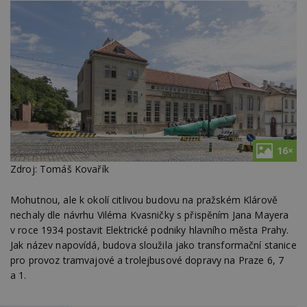
16×
Zdroj: Tomáš Kovařík
Mohutnou, ale k okolí citlivou budovu na pražském Klárově
nechaly dle návrhu Viléma Kvasničky s přispěním Jana Mayera
v roce 1934 postavit Elektrické podniky hlavního města Prahy.
Jak název napovídá, budova sloužila jako transformační stanice
pro provoz tramvajové a trolejbusové dopravy na Praze 6, 7
a 1.