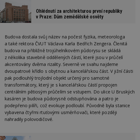
Ohlédnutí za architekturou první republiky
v Praze: Dům zemědělské osvěty
Budova dostala svůj název na počest fyzika, meteorologa
a také rektora ČVUT Václava Karla Bedřich Zengera. Členitá
budova na přibližně trojúhelníkovém půdorysu se skládá
z několika stavebně oddělených částí, které jsou v průčelí
akcentovány dvěma rizality. Severně ve svahu najdeme
dvoupatrové křídlo s obytnou a kancelářskou část. V jižní části
pak podlouhlý trojlodní objekt určený pro samotné
transformátory, který je s kancelářskou částí propojen
centrálním pětiosým průčelím se vstupem. Do ulice U Bruských
kasáren je budova půdorysně odstupňována a patro je
podepřeno pilíři, což evokuje podloubí. Původně byla stanice
vybavena čtyřmi rtuťovými usměrňovači, které později
nahradily polovodičové.