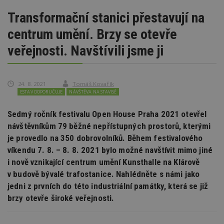
Transformační stanici přestavují na
centrum umění. Brzy se otevře
veřejnosti. Navštívili jsme ji
24. 8. 2021
Tomáš Kovařík
ESTAV DOPORUČUJE
NÁVŠTĚVA NA STAVBĚ
Sedmý ročník festivalu Open House Praha 2021 otevřel
návštěvníkům 79 běžné nepřístupných prostorů, kterými
je provedlo na 350 dobrovolníků. Během festivalového
víkendu 7. 8. – 8. 8. 2021 bylo možné navštívit mimo jiné
i nově vznikající centrum umění Kunsthalle na Klárově
v budově bývalé trafostanice. Nahlédněte s námi jako
jedni z prvních do této industriální památky, která se již
brzy otevře široké veřejnosti.