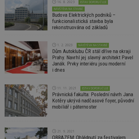
16. 8. 2023
ESTAV DOPORUČUJE
tuuid_lu
.bidswitch.net
1 rok
Obsah
NÁVŠTĚVA NA STAVBĚ
jedine
Budova Elektrických podniků –
návště
které 
funkcionalistická stavba byla
Bidswi
rekonstruována od základů
sledov
návště
více w
umožň
1. 2. 2023
NÁVŠTĚVA NA STAVBĚ
Bidswi
optima
Dům Autoklubu ČR stál dříve na okraji
releva
Prahy. Navrhl jej slavný architekt Pavel
reklamy
Janák. Prvky interiéru jsou moderní
aby se
návště
i dnes
několik
nezobr
stejné
11. 11. 2021
ESTAV DOPORUČUJE
CMST
1 den
Shrom
Casale Media
Právnická fakulta: Poslední návrh Jana
údaje 
Inc.
návště
.casalemedia.com
Kotěry ukrývá nadčasové foyer, původní
souvise
mobiliář i páternoster
návště
uživate
webu, 
počet 
průměr
stráve
21. 9. 2021
webu a
OBRAZEM: Ohlédnutí za festivalem
stránky