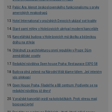
Google. Tento
sledov
4 týdny
soubor cookie
uživat
Palác Ara: klenot československého funkcionalismu s prvky
se používá k
předvo
ibbid
.bbelements.com
2 měsíce 4
rozlišení
amerických mrakodrapů
videa 
týdny
jedinečných
vložen
uživatelů
webů; 
Hotel International v pražských Dejvicích ukázal své kvality
ibbid
www.estav.cz
Zavřením
přiřazením
určit, 
prohlížeče
náhodně
návště
Staré parní mlýny v Holešovicích ukrývají moderní kanceláře
vygenerovaného
použív
c
.bidswitch.net
1 rok
čísla jako
nebo s
Kancelářská budova v Holešovicích má školku a běžeckou
identifikátoru
verzi 
klienta. Je
Youtub
dráhu na střeše
součástí každého
požadavku na
uid
.adform.net
2 měsíce
Tento 
Ohlédnutí za architekturou první republiky v Praze: Dům
stránku na webu
cookie
a slouží k
jednoz
zemědělské osvěty
výpočtu údajů o
přiřaz
návštěvnících,
strojo
Redakční návštěva Open house Praha: Restaurace EXPO 58
relacích a
genero
kampaních pro
uživate
Budova plná zeleně na Národní třídě klame tělem. Její interiéry
analytické
shrom
přehledy webů.
údaje o
vás překvapí
na web
data m
Open House Praha, Filadelfie a BB centrum: Podívejte se na
odeslá
analýze
redakční návštěvu již dnes!
třetí s
V pražské kanceláři jezdí na koloběžkách. Proti stresu mají
test_cookie
14 minut
Tento 
Google LLC
boxovací pytel
54 sekund
cookie
.doubleclick.net
společ
Double