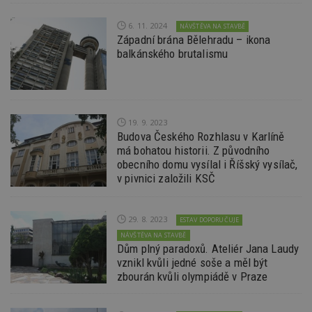
releva
reklamy
aby se
6. 11. 2024
NÁVŠTĚVA NA STAVBĚ
návště
Západní brána Bělehradu – ikona
několik
nezobr
balkánského brutalismu
stejné
uu
11 měsíců
Slouží 
Ströer Core
4 týdny
reklam 
GmbH & Co. KG
pohybů
.adscale.de
napříč
stránk
19. 9. 2023
Budova Českého Rozhlasu v Karlíně
uuid
1 rok
Tento 
MediaMath Inc.
má bohatou historii. Z původního
cookie
.mathtag.com
použív
obecního domu vysílal i Říšský vysílač,
optima
v pivnici založili KSČ
releva
rekla
shrom
údajů 
návště
29. 8. 2023
ESTAV DOPORUČUJE
více w
NÁVŠTĚVA NA STAVBĚ
stránek
Dům plný paradoxů. Ateliér Jana Laudy
výměnu
návště
vznikl kvůli jedné soše a měl být
obvykl
zbourán kvůli olympiádě v Praze
poskyt
centr
výměn
třetích