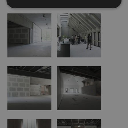
Nezbytně
Výkonové
Soubory
nutné
soubory
cílení
soubory
Funkční soubory
Nezařazené
soubory
Nezbytně nutné soubory
Výkonové soubory
Soubory cílení
Funkční soubory
Nezařazené soubory
Nezbytně nutné soubory cookie umožňují základní
funkce webových stránek, jako je přihlášení
uživatele a správa účtu. Webové stránky nelze bez
nezbytně nutných souborů cookie správně