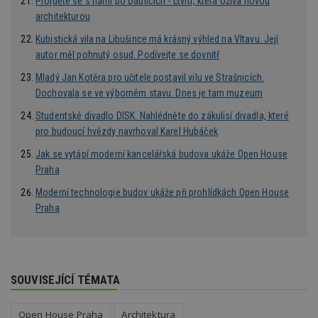
Projděte se s námi po Ďáblicích - čtvrti, která ožívá novou
(kterou
architekturou
společ
Google
zjistila
Kubistická vila na Libušince má krásný výhled na Vltavu. Její
prohlí
autor měl pohnutý osud. Podívejte se dovnitř
návště
webu 
Mladý Jan Kotěra pro učitele postavil vilu ve Strašnicích.
soubor
Dochovala se ve výborném stavu. Dnes je tam muzeum
id
.m6r.eu
2 měsíce 4
Tento 
týdny
cookie
Studentské divadlo DISK. Nahlédněte do zákulisí divadla, které
používá
analýz
pro budoucí hvězdy navrhoval Karel Hubáček
optima
reklam
Jak se vytápí moderní kancelářská budova ukáže Open House
kampan
Double
Praha
Google
Suite
Moderní technologie budov ukáže při prohlídkách Open House
Praha
tuuid
.bidswitch.net
1 rok
Tento 
cookie
hlavně
bidswit
aby by
reklam
pro ná
SOUVISEJÍCÍ TÉMATA
webu
relevan
sid
.seznam.cz
4 týdny 2
Toto j
Open House Praha
Architektura