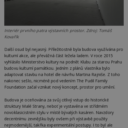
Interiér prvního patra výstavních prostor. Zdroj: Tomáš
Kovařík
Další osud byl nejasný. Příležitostně byla budova využívána pro
kulturní akce, ale převážná část ležela ladem. V roce 2015
vyhlásilo Ministerstvo kultury na podnět Klubu za starou Prahu
budovu kulturní památkou. Jedním z plánů vlastníka bylo
adaptovat stavbu na hotel dle návrhu Martina Rajniše. Z toho
nakonec sešlo, nicméně pod vedením The Pudil Family
Foundation začal vznikat nový koncept, prostor pro umění.
Budova je oceňována za svůj citlivý vstup do historické
struktury Malé Strany, neboť je vystavěna ve střídmém
novoklasicistním stylu v místě bývalých kasáren. Navzdory
decentnímu zevnějšku byly ovšem při výstavbě použity
nejmodernější, takřka experimentální postupy. I to byl ale