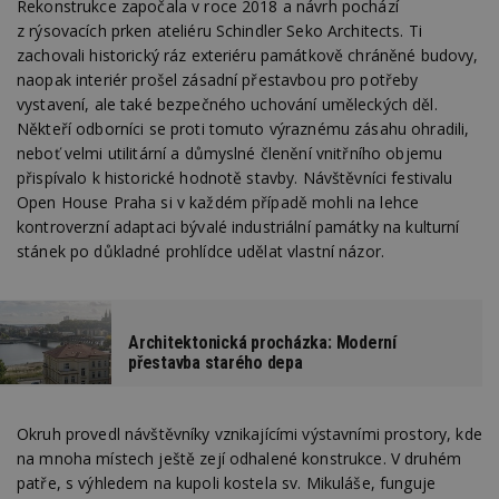
Rekonstrukce započala v roce 2018 a návrh pochází
z rýsovacích prken ateliéru Schindler Seko Architects. Ti
zachovali historický ráz exteriéru památkově chráněné budovy,
naopak interiér prošel zásadní přestavbou pro potřeby
vystavení, ale také bezpečného uchování uměleckých děl.
Někteří odborníci se proti tomuto výraznému zásahu ohradili,
neboť velmi utilitární a důmyslné členění vnitřního objemu
přispívalo k historické hodnotě stavby. Návštěvníci festivalu
Open House Praha si v každém případě mohli na lehce
kontroverzní adaptaci bývalé industriální památky na kulturní
stánek po důkladné prohlídce udělat vlastní názor.
Architektonická procházka: Moderní
přestavba starého depa
Okruh provedl návštěvníky vznikajícími výstavními prostory, kde
na mnoha místech ještě zejí odhalené konstrukce. V druhém
patře, s výhledem na kupoli kostela sv. Mikuláše, funguje