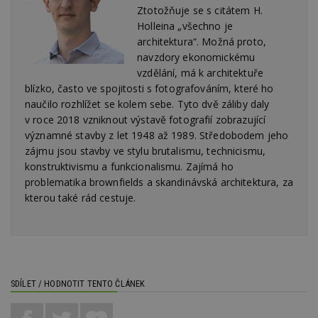
Ztotožňuje se s citátem H.
nu
be
Holleina „všechno je
sk
f
architektura“. Možná proto,
s
navzdory ekonomickému
ná
je
vzdělání, má k architektuře
kt
blízko, často ve spojitosti s fotografováním, které ho
id
p
naučilo rozhlížet se kolem sebe. Tyto dvě záliby daly
ú
v roce 2018 vzniknout výstavě fotografií zobrazující
An
významné stavby z let 1948 až 1989. Středobodem jeho
id
www.estav.cz
1 rok
T
co
zájmu jsou stavby ve stylu brutalismu, technicismu,
po
konstruktivismu a funkcionalismu. Zajímá ho
vy
se
problematika brownfields a skandinávská architektura, za
kterou také rád cestuje.
_hjFirstSeen
29
S
Hotjar Ltd
minut
je
.estav.cz
54
ab
sekund
sl
ce
pr
po
N
ž
SDÍLET / HODNOTIT TENTO ČLÁNEK
id
i