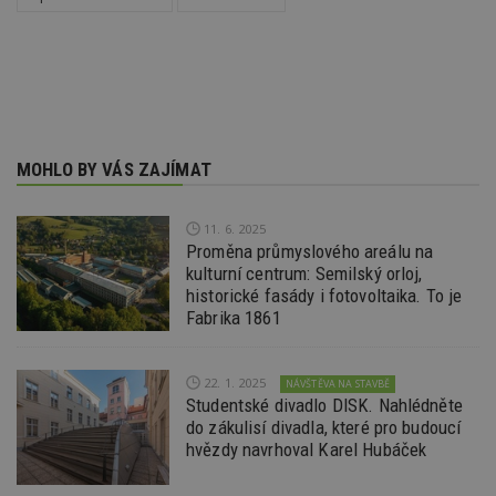
dny
běžný 
soubor
ale po
naleze
soubor
relace
pravd
použit 
správu
relace.
MOHLO BY VÁS ZAJÍMAT
tuuid
.creative-
1 rok 3
Tento 
serving.com
týdny
cookie
hlavně
bidswit
11. 6. 2025
aby by
Proměna průmyslového areálu na
reklam
pro ná
kulturní centrum: Semilský orloj,
webu
historické fasády i fotovoltaika. To je
relevan
Fabrika 1861
tuuid_lu
.creative-
1 rok 3
Obsah
serving.com
týdny
jedine
návště
které 
22. 1. 2025
NÁVŠTĚVA NA STAVBĚ
Bidswi
Studentské divadlo DISK. Nahlédněte
sledov
návště
do zákulisí divadla, které pro budoucí
více w
hvězdy navrhoval Karel Hubáček
umožň
Bidswi
optima