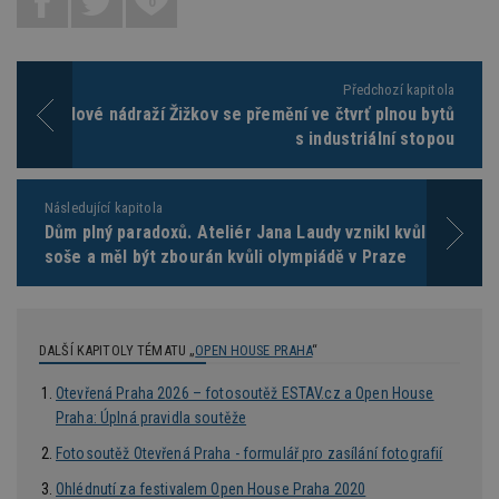
_hjAbsoluteSessionInProgress
29
S
0
Hotjar Ltd
minut
je
.estav.cz
54
ab
sekund
sl
ce
pr
Předchozí kapitola
po
N
Nákladové nádraží Žižkov se přemění ve čtvrť plnou bytů
ž
s industriální stopou
id
i
counter
www.estav.cz
29
T
minut
co
Následující kapitola
53
po
Dům plný paradoxů. Ateliér Jana Laudy vznikl kvůli jedné
sekund
vy
se
soše a měl být zbourán kvůli olympiádě v Praze
__gfp_64b
1 rok
Je
Google LLC
so
.estav.cz
kt
sp
da
DALŠÍ KAPITOLY TÉMATU „
OPEN HOUSE PRAHA
“
c
n
Otevřená Praha 2026 – fotosoutěž ESTAV.cz a Open House
w
Praha: Úplná pravidla soutěže
Fotosoutěž Otevřená Praha - formulář pro zasílání fotografií
Ohlédnutí za festivalem Open House Praha 2020
Název
Provider
/
Doména
Vyprší