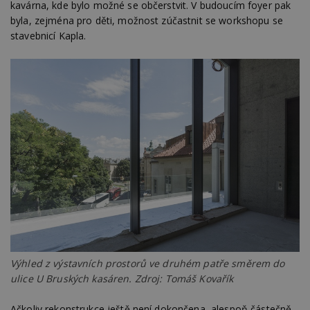
kavárna, kde bylo možné se občerstvit. V budoucím foyer pak
byla, zejména pro děti, možnost zúčastnit se workshopu se
stavebnicí Kapla.
Výhled z výstavních prostorů ve druhém patře směrem do
ulice U Bruských kasáren. Zdroj: Tomáš Kovařík
Ačkoliv rekonstrukce ještě není dokončena, alespoň částečně