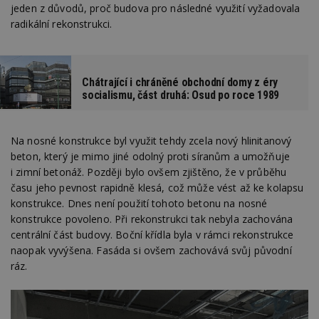
jeden z důvodů, proč budova pro následné využití vyžadovala
radikální rekonstrukci.
Chátrající i chráněné obchodní domy z éry
socialismu, část druhá: Osud po roce 1989
Na nosné konstrukce byl využit tehdy zcela nový hlinitanový
beton, který je mimo jiné odolný proti síranům a umožňuje
i zimní betonáž. Později bylo ovšem zjištěno, že v průběhu
času jeho pevnost rapidně klesá, což může vést až ke kolapsu
konstrukce. Dnes není použití tohoto betonu na nosné
konstrukce povoleno. Při rekonstrukci tak nebyla zachována
centrální část budovy. Boční křídla byla v rámci rekonstrukce
naopak vyvýšena. Fasáda si ovšem zachovává svůj původní
ráz.