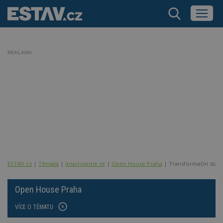
REKLAMA
ESTAV.cz
Témata
Inspirujeme se
Open House Praha
Transformační stanic
Open House Praha
VÍCE O TÉMATU