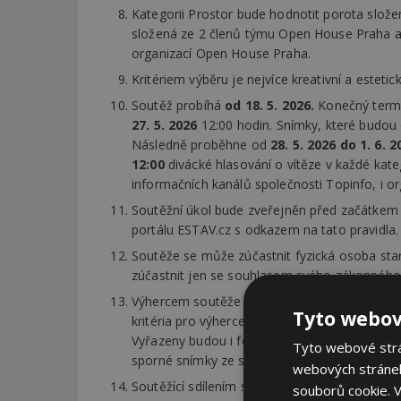
Kategorii Prostor bude hodnotit porota slože
složená ze 2 členů týmu Open House Praha a 
organizací Open House Praha.
Kritériem výběru je nejvíce kreativní a estet
Soutěž probíhá
od 18. 5. 2026.
Konečný termín
27. 5. 2026
12:00 hodin. Snímky, které budou
Následně proběhne od
28. 5. 2026 do 1. 6. 
12:00
divácké hlasování o vítěze v každé kate
informačních kanálů společnosti Topinfo, i 
Soutěžní úkol bude zveřejněn před začátkem
portálu ESTAV.cz s odkazem na tato pravidla.
Soutěže se může zúčastnit fyzická osoba star
zúčastnit jen se souhlasem svého zákonného
Výhercem soutěže může být pouze ten účastní
Tyto webov
kritéria pro výherce. Ze soutěže budou vyřazeni
Vyřazeny budou i fotografie bez popisu a uved
Tyto webové strán
sporné snímky ze soutěže.
webových stránek
Soutěžící sdílením soutěžního příspěvku souh
souborů cookie.
V