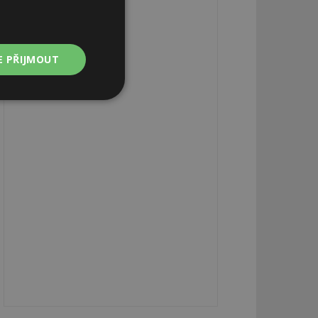
E PŘIJMOUT
Nezařazené
soubory
zařazené soubory
 a správa účtu.
aby informoval
zahrnut do