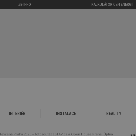
TZB-INFO
KALKULÁTOR CEN ENERGIÍ
INTERIÉR
INSTALACE
REALITY
tevřená Praha 2026 – fotosoutěž ESTAV.cz a Open House Praha: Úplná
E-