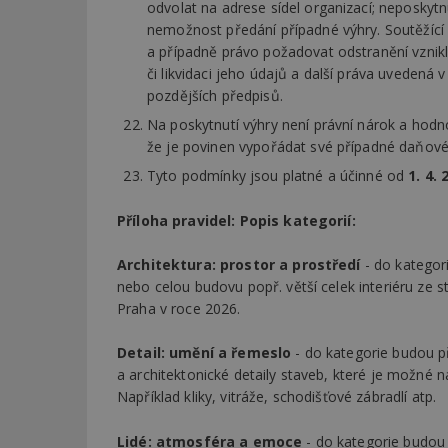
odvolat na adrese sídel organizací; neposkyt
nemožnost předání případné výhry. Soutěžící
Název
Provider
Pr
a případně právo požadovat odstranění vznik
Název
Název
/
D
či likvidaci jeho údajů a další práva uvedená
Název
_hjSessionUser_1
Doména
pozdějších předpisů.
test
.m
tu
_gid
CMID
Google
Na poskytnutí výhry není právní nárok a hodno
LLC
Gdyn
mobile
ww
.estav.cz
že je povinen vypořádat své případné daňové 
_ga
TDID
Google
Tyto podmínky jsou platné a účinné od
1. 4.
sssp_session
c
.e
LLC
.estav.cz
ui
Příloha pravidel: Popis kategorií:
VISITOR_INFO1_LI
cct
Architektura: prostor a prostředí
- do kategori
_hjSession_170189
nebo celou budovu popř. větší celek interiéru ze 
Gtest
uid
Praha v roce 2026.
C
Detail: umění a řemeslo
- do kategorie budou př
test_cookie
a architektonické detaily staveb, které je možné 
bm2uu
Například kliky, vitráže, schodišťové zábradlí atp.
cct
id
Lidé:
atmosféra a emoce
- do kategorie budou 
ibbid