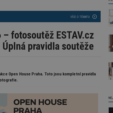
VÍCE O TÉMATU
 – fotosoutěž ESTAV.cz
 Úplná pravidla soutěže
akce Open House Praha. Toto jsou kompletní pravidla
otografie.
NE