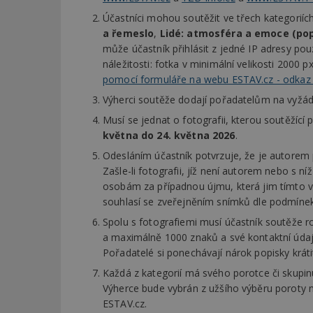
Účastníci mohou soutěžit ve třech kategoriíc
a řemeslo
,
Lidé: atmosféra a emoce (popi
může účastník přihlásit z jedné IP adresy pou
náležitosti: fotka v minimální velikosti 200
pomocí formuláře na webu ESTAV.cz - odkaz 
Výherci soutěže dodají pořadatelům na vyžádán
Musí se jednat o fotografii, kterou soutěžící 
května do 24. května 2026
.
Odesláním účastník potvrzuje, že je autorem př
Zašle-li fotografii, jíž není autorem nebo s n
osobám za případnou újmu, která jim tímto 
souhlasí se zveřejněním snímků dle podmínek
Spolu s fotografiemi musí účastník soutěže r
a maximálně 1000 znaků a své kontaktní údaj
Pořadatelé si ponechávají nárok popisky kráti
Každá z kategorií má svého porotce či skupinu
Výherce bude vybrán z užšího výběru poroty n
ESTAV.cz.