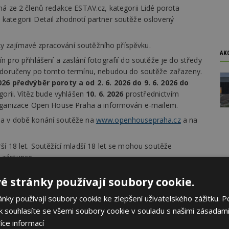
ná ze 2 členů redakce ESTAV.cz, kategorii Lidé porota
kategorii Detail zhodnotí partner soutěže oslovený
icky zajímavé zpracování soutěžního příspěvku.
AK
 pro přihlášení a zaslání fotografií do soutěže je do středy
 doručeny po tomto termínu, nebudou do soutěže zařazeny.
2026 předvýběr poroty a od 2. 6. 2026 do 9. 6. 2026 do
gorii. Vítěz bude vyhlášen
10. 6. 2026
prostřednictvím
organizace Open House Praha a informován e-mailem.
 a v době konání soutěže na
www.openhousepraha.cz
a na
ší 18 let. Soutěžící mladší 18 let se mohou soutěže
 zástupce.
k, který řádně splní všechny podmínky této soutěže a splní
é stránky používají soubory cookie.
 ti, kteří zašlou z jedné IP adresy více než tři fotografie.
ení autora snímku. Pořadatelé si vyhrazují právo vyřadit
ky používají soubory cookie ke zlepšení uživatelského zážitku. P
 souhlasíte se všemi soubory cookie v souladu s našimi zásadami
lasí s tím, že pořadatelé mohou zveřejnit vybrané soutěžní
íce informací