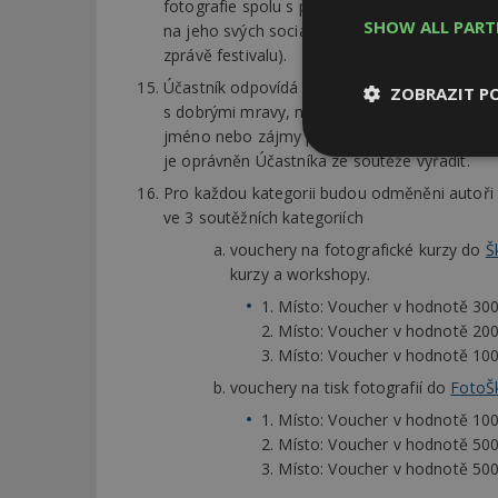
fotografie spolu s popiskem a jménem autora
SHOW ALL PAR
na jeho svých sociálních profilech (Instagram
zprávě festivalu).
Účastník odpovídá za to, že soutěžní příspěve
ZOBRAZIT P
s dobrými mravy, nepropaguje zakázané politi
jméno nebo zájmy pořadatele. Pokud se pořad
Nezbytně
je oprávněn Účastníka ze soutěže vyřadit.
nutné soubor
Pro každou kategorii budou odměněni autoři t
ve 3 soutěžních kategoriích
vouchery na fotografické kurzy do
Š
kurzy a workshopy.
1. Místo: Voucher v hodnotě 30
2. Místo: Voucher v hodnotě 20
Nezbytně nutné s
3. Místo: Voucher v hodnotě 10
Nezbytně nutné soubo
vouchery na tisk fotografií do
FotoŠ
Webové stránky nelz
1. Místo: Voucher v hodnotě 10
Název
2. Místo: Voucher v hodnotě 50
3. Místo: Voucher v hodnotě 50
_hjIncludedInPa