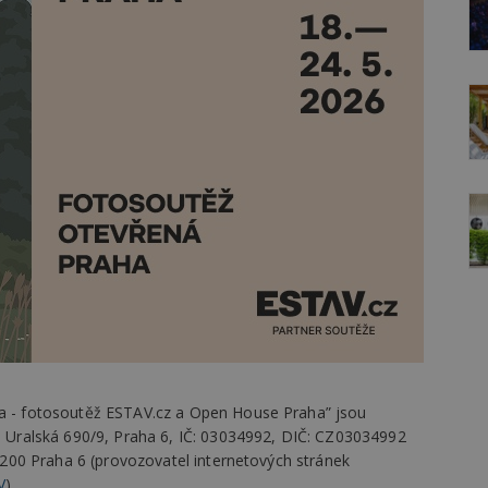
a - fotosoutěž ESTAV.cz a Open House Praha” jsou
m Uralská 690/9, Praha 6, IČ: 03034992, DIČ: CZ03034992
6200 Praha 6 (provozovatel internetových stránek
V
)