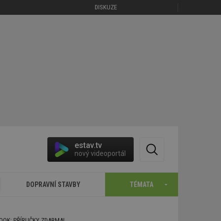
DISKUZE
estav.tv
nový videoportál
DOPRAVNÍ STAVBY
TÉMATA
BOOK: PŘÍRUČKY ZDARMA!