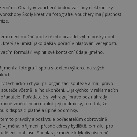
vzorkování dat definovaného limitem z
vašeho webu.
 změnit. Oba typy voucherů budou zasílány elektronicky
i workshopy Školy kreativní fotografie. Vouchery mají platnost
847-1
.estav.cz
53
Tento soubor cookie je přidružen k w
sekund
Správce značek Google k načtení dalšíc
níze.
stránku. Pokud je použit, lze jej považ
nutný, protože bez něj jiné skripty ne
správně. Konec názvu je jedinečné číslo
erému není možné podle těchto pravidel výhru poskytnout,
identifikátorem přidruženého účtu Goog
který se umístí jako další v pořadí v hlasování veřejnosti.
www.estav.cz
1 rok
Tento soubor cookie se používá k vytvá
uživatele
vacím formuláři vyplnit své kontaktní údaje (jméno,
29
Soubor cookie je nastaven tak, aby Hot
Hotjar Ltd
minut
začátek cesty uživatele pro celkový poče
.estav.cz
říjmení a fotografii spolu s textem výherce na svých
54
Neobsahuje žádné identifikovatelné in
sekund
nkách.
onInProgress
29
Soubor cookie je nastaven tak, aby Hot
Hotjar Ltd
v technickou chybu při organizaci soutěže a mají právo
minut
začátek cesty uživatele pro celkový poče
.estav.cz
54
Neobsahuje žádné identifikovatelné in
soutěže včetně jejího ukončení. O jakýchkoliv reklamacích
sekund
pořadatelé. Pořadatelé si vyhrazují právo bez náhrady
www.estav.cz
29
Tento soubor cookie se používá k vytvá
stranně změnit nebo doplnit její podmínky, a to tak, že
minut
uživatele
u k dispozici platné a úplné podmínky.
53
sekund
 s těmito pravidly a poskytuje pořadatelům dobrovolně
1 rok
Jedná se o soubor cookie, který slouží k
Google LLC
– jména, příjmení, přesné adresy bydliště, e-mailu, pro
dalších souborů cookie návštěvníkem 
.estav.cz
 udělení souhlasu. Souhlas je možné kdykoliv písemně