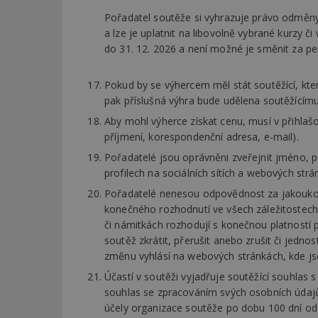
Pořadatel soutěže si vyhrazuje právo odměny
a lze je uplatnit na libovolně vybrané kurzy č
_dc_gtm_UA-53599
do 31. 12. 2026 a není možné je směnit za pe
Pokud by se výhercem měl stát soutěžící, kt
pak příslušná výhra bude udělena soutěžícímu, 
id
Aby mohl výherce získat cenu, musí v přihlašo
příjmení, korespondenční adresa, e-mail).
_hjFirstSeen
Pořadatelé jsou oprávněni zveřejnit jméno, p
profilech na sociálních sítích a webových strá
_hjAbsoluteSessi
Pořadatelé nenesou odpovědnost za jakoukoli
konečného rozhodnutí ve všech záležitostech 
či námitkách rozhodují s konečnou platností 
counter
soutěž zkrátit, přerušit anebo zrušit či jedno
změnu vyhlásí na webových stránkách, kde jso
Účastí v soutěži vyjadřuje soutěžící souhlas
__gfp_64b
souhlas se zpracováním svých osobních údajů 
účely organizace soutěže po dobu 100 dní od