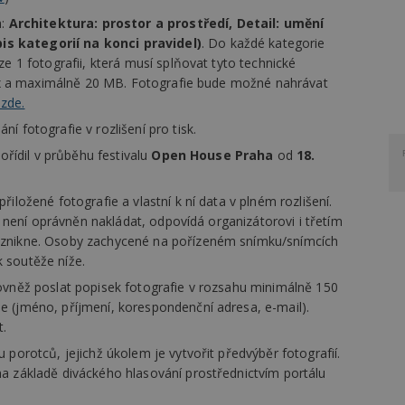
h:
Architektura: prostor a prostředí,
Detail: umění
s kategorií na konci pravidel)
. Do každé kategorie
ze 1 fotografii, která musí splňovat tyto technické
0 px a maximálně 20 MB. Fotografie bude možné nahrávat
zde.
í fotografie v rozlišení pro tisk.
pořídil v průběhu festivalu
Open House Praha
od
18.
iložené fotografie a vlastní k ní data v plném rozlišení.
íž není oprávněn nakládat, odpovídá organizátorovi i třetím
vznikne. Osoby zachycené na pořízeném snímku/snímcích
 soutěže níže.
ovněž poslat popisek fotografie v rozsahu minimálně 150
e (jméno, příjmení, korespondenční adresa, e-mail).
t.
 porotců, jejichž úkolem je vytvořit předvýběr fotografií.
a základě diváckého hlasování prostřednictvím portálu