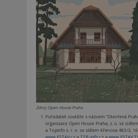
Zdroj: Open House Praha
Pořadateli soutěže s názvem “Otevřená Prah
organizace Open House Praha, z. ú. se sídle
a Topinfo s. r. o. se sídlem Křenova 483/3, 1
www.ESTAV.cz
a
TZB-info.cz
a
www.ESTAV.T