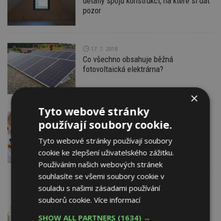
detaily spojů konstrukcí, na které si dát
pozor
17. 7. 2018
Co všechno obsahuje běžná
fotovoltaická elektrárna?
×
Tyto webové stránky
11. 7. 2018
používají soubory cookie.
Projektová dokumentace na rodinný
dům: Dokumentace pro ohlášení stavby
Tyto webové stránky používají soubory
cookie ke zlepšení uživatelského zážitku.
Používáním našich webových stránek
souhlasíte se všemi soubory cookie v
21. 6. 2018
souladu s našimi zásadami používání
Projektová dokumentace na rodinný
souborů cookie.
Více informací
dům: Jak dlouho trvá, jaké jsou fáze
a celková cena
SHOW ALL PARTNERS
(1634) →