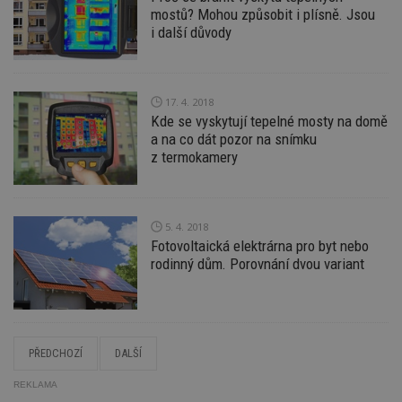
_hjFirstSeen
29
S
Hotjar Ltd
mostů? Mohou způsobit i plísně. Jsou
minut
je
.estav.cz
54
ab
i další důvody
sekund
sl
ce
pr
po
N
ž
17. 4. 2018
id
Kde se vyskytují tepelné mosty na domě
i
a na co dát pozor na snímku
_hjAbsoluteSessionInProgress
29
S
Hotjar Ltd
z termokamery
minut
je
.estav.cz
54
ab
sekund
sl
ce
pr
5. 4. 2018
po
N
Fotovoltaická elektrárna pro byt nebo
ž
rodinný dům. Porovnání dvou variant
id
i
counter
www.estav.cz
29
T
minut
co
53
po
sekund
vy
PŘEDCHOZÍ
DALŠÍ
se
__gfp_64b
1 rok
Je
Google LLC
REKLAMA
so
.estav.cz