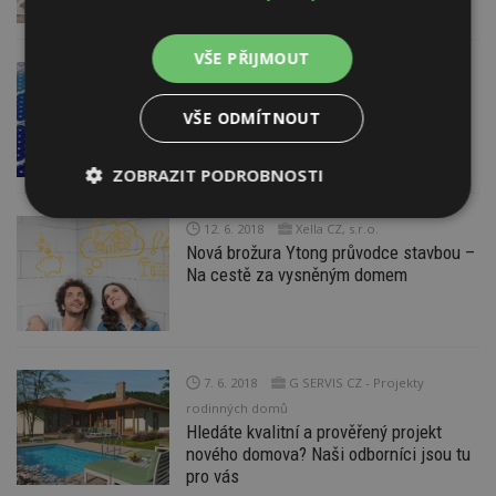
VŠE PŘIJMOUT
19. 6. 2018
Solární energie pro rodinný dům:
VŠE ODMÍTNOUT
Elektrárna pro nezávislý provoz celého
domu
ZOBRAZIT PODROBNOSTI
Nezbytně
Výkonové
Soubory
12. 6. 2018
Xella CZ, s.r.o.
nutné
soubory
cílení
Nová brožura Ytong průvodce stavbou –
soubory
Na cestě za vysněným domem
Funkční soubory
Nezařazené
soubory
7. 6. 2018
G SERVIS CZ - Projekty
rodinných domů
Hledáte kvalitní a prověřený projekt
nového domova? Naši odborníci jsou tu
pro vás