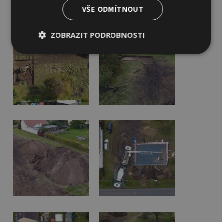
VŠE ODMÍTNOUT
ZOBRAZIT PODROBNOSTI
Nezbytně
Výkonové
Soubory
nutné
soubory
cílení
soubory
Funkční soubory
Nezařazené
soubory
Nezbytně nutné soubory
Výkonové soubory
Soubory cílení
Funkční soubory
Nezařazené soubory