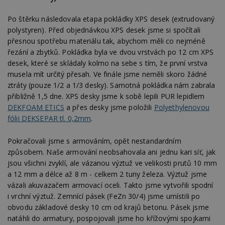
Po štěrku následovala etapa pokládky XPS desek (extrudovaný
polystyren). Před objednávkou XPS desek jsme si spočítali
přesnou spotřebu materiálu tak, abychom měli co nejméně
řezání a zbytků. Pokládka byla ve dvou vrstvách po 12 cm XPS
desek, které se skládaly kolmo na sebe s tím, že první vrstva
musela mít určitý přesah. Ve finále jsme neměli skoro žádné
ztráty (pouze 1/2 a 1/3 desky). Samotná pokládka nám zabrala
přibližně 1,5 dne. XPS desky jsme k sobě lepili PUR lepidlem
DEKFOAM ETICS
a přes desky jsme položili
Polyethylenovou
fólii DEKSEPAR tl. 0,2mm
.
Pokračovali jsme s armováním, opět nestandardním
způsobem. Naše armování neobsahovala ani jednu kari síť, jak
jsou všichni zvyklí, ale vázanou výztuž ve velikosti prutů 10 mm
a 12 mm a délce až 8 m - celkem 2 tuny železa. Výztuž jsme
vázali akuvazačem armovací oceli. Takto jsme vytvořili spodní
i vrchní výztuž. Zemnící pásek (FeZn 30/4) jsme umístili po
obvodu základové desky 10 cm od krajů betonu. Pásek jsme
natáhli do armatury, pospojovali jsme ho křížovými spojkami