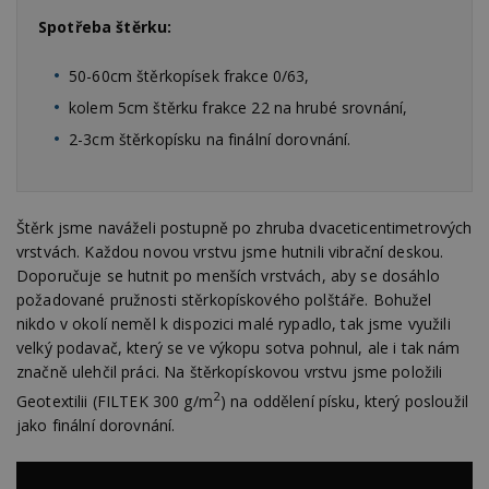
Spotřeba štěrku:
50-60cm štěrkopísek frakce 0/63,
kolem 5cm štěrku frakce 22 na hrubé srovnání,
2-3cm štěrkopísku na finální dorovnání.
Štěrk jsme naváželi postupně po zhruba dvaceticentimetrových
vrstvách. Každou novou vrstvu jsme hutnili vibrační deskou.
Doporučuje se hutnit po menších vrstvách, aby se dosáhlo
požadované pružnosti stěrkopískového polštáře. Bohužel
nikdo v okolí neměl k dispozici malé rypadlo, tak jsme využili
velký podavač, který se ve výkopu sotva pohnul, ale i tak nám
značně ulehčil práci. Na štěrkopískovou vrstvu jsme položili
2
Geotextilii (FILTEK 300 g/m
) na oddělení písku, který posloužil
jako finální dorovnání.