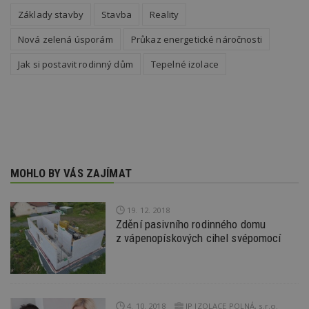
webu, 
počet 
Základy stavby
Stavba
Reality
průměr
stráve
Nová zelená úsporám
Průkaz energetické náročnosti
webu a
stránky
načten
Jak si postavit rodinný dům
Tepelné izolace
účele
zobraz
cílený
TDCPM
1 rok
Tento 
The Trade Desk
cookie
Inc.
inform
.adsrvr.org
tom, j
uživate
web, a
reklam
MOHLO BY VÁS ZAJÍMAT
koncov
mohl v
návště
uvede
19. 12. 2018
webu.
Zdění pasivního rodinného domu
YSC
Zavřením
Tento 
z vápenopískových cihel svépomocí
Google LLC
prohlížeče
cookie
.youtube.com
YouTu
sledov
zobraz
vložen
CMPS
2 měsíce 4
Tyto s
Casale Media
4. 10. 2018
IP IZOLACE POLNÁ, s.r.o.