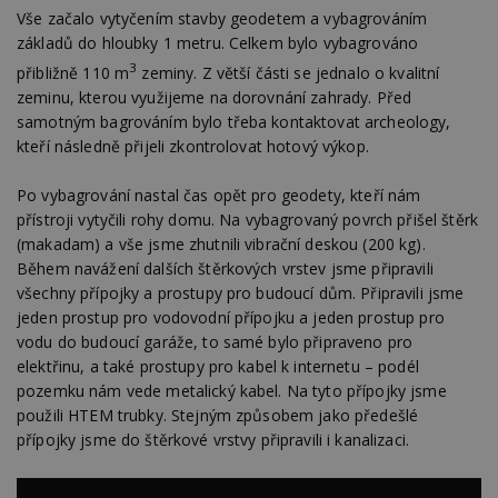
Vše začalo vytyčením stavby geodetem a vybagrováním
základů do hloubky 1 metru. Celkem bylo vybagrováno
3
přibližně 110 m
zeminy. Z větší části se jednalo o kvalitní
zeminu, kterou využijeme na dorovnání zahrady. Před
samotným bagrováním bylo třeba kontaktovat archeology,
kteří následně přijeli zkontrolovat hotový výkop.
Po vybagrování nastal čas opět pro geodety, kteří nám
přístroji vytyčili rohy domu. Na vybagrovaný povrch přišel štěrk
(makadam) a vše jsme zhutnili vibrační deskou (200 kg).
Během navážení dalších štěrkových vrstev jsme připravili
všechny přípojky a prostupy pro budoucí dům. Připravili jsme
jeden prostup pro vodovodní přípojku a jeden prostup pro
vodu do budoucí garáže, to samé bylo připraveno pro
elektřinu, a také prostupy pro kabel k internetu – podél
pozemku nám vede metalický kabel. Na tyto přípojky jsme
použili HTEM trubky. Stejným způsobem jako předešlé
přípojky jsme do štěrkové vrstvy připravili i kanalizaci.