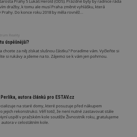
starosta Prahy 5 Lukáš Herold (ODS). Prázdné byty by radnice ráda
vzorkování dat definovaného limitem z
vím dražby, k tomu ale musí Praha změnit vyhlášku, která
vašeho webu.
y Prahy. Do konce roku 2018 by měla rovněž…
847-1
.estav.cz
53
Tento soubor cookie je přidružen k w
sekund
Správce značek Google k načtení dalšíc
stránku. Pokud je použit, lze jej považ
nutný, protože bez něj jiné skripty ne
správně. Konec názvu je jedinečné číslo
trum Reality
identifikátorem přidruženého účtu Goog
ytu úspěšnější?
www.estav.cz
1 rok
Tento soubor cookie se používá k vytvá
a chcete za něj získat slušnou částku? Poradíme vám. Vyčleňte si
uživatele
te si rukávy a jdeme na to. Zájemci se k vám jen pohrnou.
29
Soubor cookie je nastaven tak, aby Hot
Hotjar Ltd
minut
začátek cesty uživatele pro celkový poče
.estav.cz
54
Neobsahuje žádné identifikovatelné in
sekund
onInProgress
29
Soubor cookie je nastaven tak, aby Hot
Hotjar Ltd
minut
začátek cesty uživatele pro celkový poče
.estav.cz
54
Neobsahuje žádné identifikovatelné in
sekund
 Perlíka, autora článků pro ESTAV.cz
www.estav.cz
29
Tento soubor cookie se používá k vytvá
pecializuje na staré domy, které posuzuje před nákupem
minut
uživatele
o jejich rekonstrukci. Věří totiž, že není nutné zastavovat stále
53
sekund
. Nyní uspěl v pražském kole soutěže Živnostník roku, gratulujeme
utora v celostátním kole.
1 rok
Jedná se o soubor cookie, který slouží k
Google LLC
dalších souborů cookie návštěvníkem 
.estav.cz