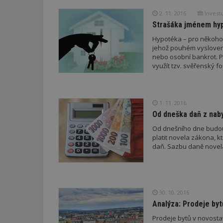
2. 11. 2016
Investu
Strašáka jménem hyp
Název
Provider
Pr
Název
Název
/
D
Název
Hypotéka – pro někoho 
_hjSessionUser_1
Doména
jehož pouhém vyslovení
test
.m
tu
_gid
CMID
Google
nebo osobní bankrot. P
LLC
využít tzv. svěřenský 
Gdyn
mobile
ww
.estav.cz
_ga
TDID
Google
sssp_session
c
.e
LLC
.estav.cz
1. 11. 2016
ui
Od dneška daň z nabyt
VISITOR_INFO1_LI
cct
Od dnešního dne budou m
_hjSession_170189
platit novela zákona, k
daň. Sazbu daně novel
Gtest
uid
C
test_cookie
bm2uu
30. 10. 2016
Analýza: Prodeje byt
cct
id
Prodeje bytů v novostavb
ibbid