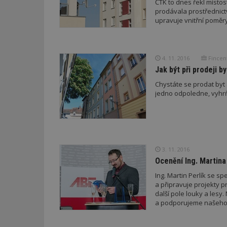
ČTK to dnes řekl místo
prodávala prostřednict
upravuje vnitřní poměr
_dc_gtm_UA-53599
4. 11. 2016
Fincen
Jak být při prodeji b
id
Chystáte se prodat byt 
jedno odpoledne, vyhrň
_hjFirstSeen
_hjAbsoluteSessi
3. 11. 2016
Ocenění Ing. Martina
counter
Ing. Martin Perlík se s
a připravuje projekty pr
další pole louky a lesy
a podporujeme našeho a
__gfp_64b