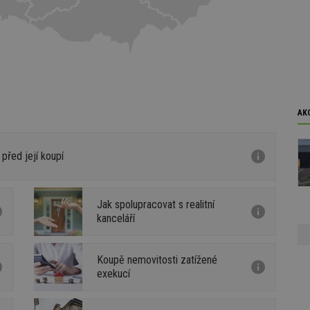
AK
 před její koupí
Jak spolupracovat s realitní
kanceláří
Koupě nemovitosti zatížené
exekucí