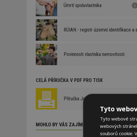
Úmrtí spoluvlastníka
RÚIAN - registr územní identifikace a 
Povinnosti vlastníka nemovitosti
CELÁ PŘÍRUČKA V PDF PRO TISK
Příručka Jak koupit bydlení
Tyto webov
Tyto webové strán
MOHLO BY VÁS ZAJÍMAT
webových stránek
souborů cookie.
V