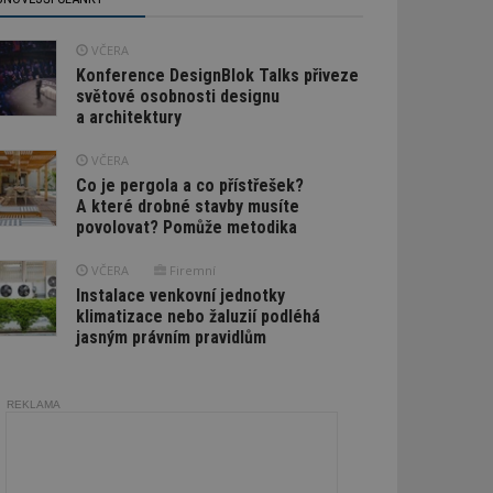
VČERA
Konference DesignBlok Talks přiveze
světové osobnosti designu
a architektury
VČERA
Co je pergola a co přístřešek?
A které drobné stavby musíte
povolovat? Pomůže metodika
VČERA
Firemní
Instalace venkovní jednotky
klimatizace nebo žaluzií podléhá
jasným právním pravidlům
REKLAMA