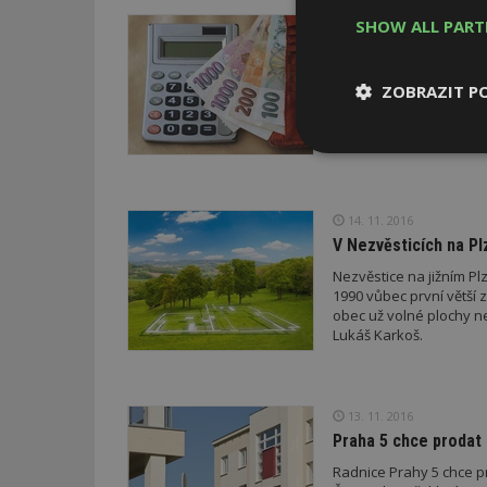
SHOW ALL PAR
21. 11. 2016
Ceny bytů v ČR dál r
Cena bytů v Česku roste
ZOBRAZIT P
mají zejména nízké hyp
jako investici. Dobře s
poskytování hypoték ale
Nezbytně
nutné soubor
14. 11. 2016
V Nezvěsticích na P
Nezvěstice na jižním Pl
1990 vůbec první větší
obec už volné plochy ne
Nezbytně nutné s
Lukáš Karkoš.
Nezbytně nutné soubo
Webové stránky nelz
13. 11. 2016
Název
Praha 5 chce prodat 
_hjIncludedInPa
Radnice Prahy 5 chce p