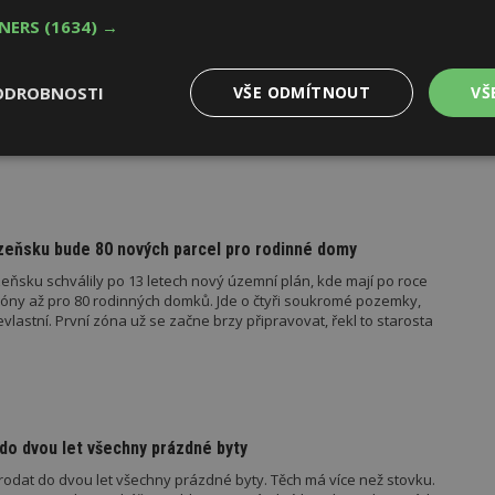
TNERS
(1634) →
ostou, nahrávají tomu hypotéky
, poptávka na řadě míst totiž převyšuje nabídku. Podíl na tom
ODROBNOSTI
VŠE ODMÍTNOUT
VŠ
otéky, které jsou dostupné více lidem, a mnozí berou koupi bytu
e tedy prodávají staré i nové byty. Zpřísnění podmínek pro
 další vývoj na realitním trhu už asi…
Výkonové
Soubory cílení
Funkční
y
soubory
soubory
lzeňsku bude 80 nových parcel pro rodinné domy
zeňsku schválily po 13 letech nový územní plán, kde mají po roce
 zóny až pro 80 rodinných domků. Jde o čtyři soukromé pozemky,
vlastní. První zóna už se začne brzy připravovat, řekl to starosta
oubory
Výkonové soubory
Soubory cílení
Funkční soubory
Ne
ry cookie umožňují základní funkce webových stránek, jako je přihlášení uživatele
e bez nezbytně nutných souborů cookie správně používat.
Provider
/
Vyprší
Popis
Doména
do dvou let všechny prázdné byty
geviewSample
2
Tento soubor cookie je nastaven tak, 
Hotjar Ltd
rodat do dvou let všechny prázdné byty. Těch má více než stovku.
minuty
Hotjar o tom, zda je tento návštěvník 
www.estav.cz