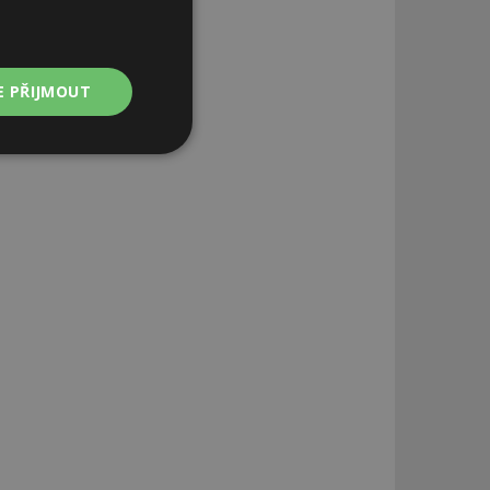
E PŘIJMOUT
Nezařazené
soubory
zařazené soubory
 a správa účtu.
aby informoval
zahrnut do