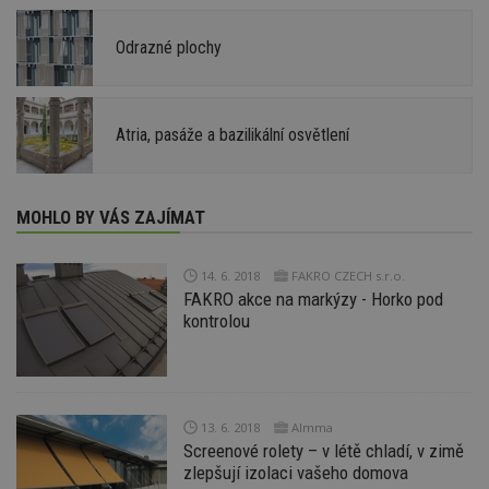
Odrazné plochy
Atria, pasáže a bazilikální osvětlení
MOHLO BY VÁS ZAJÍMAT
14. 6. 2018
FAKRO CZECH s.r.o.
FAKRO akce na markýzy - Horko pod
kontrolou
13. 6. 2018
Almma
Screenové rolety – v létě chladí, v zimě
zlepšují izolaci vašeho domova