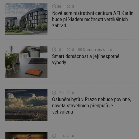
26. 4. 2018
Nové administrativní centrum AFI Karlín
bude příkladem možností vertikálních
Funkční soubory
Nezařazené
soubory
zahrad
18. 4. 2018
Domotron, s. r. o.
Smart domácnost a její nesporné
výhody
Nezbytně nutné soubory
Výkonové soubory
Soubory cílení
Funkční soubory
Nezařazené soubory
17. 4. 2018
Nezbytně nutné soubory cookie umožňují základní
Oslunění bytů v Praze nebude povinné,
funkce webových stránek, jako je přihlášení
novela stavebních předpisů je
uživatele a správa účtu. Webové stránky nelze bez
schválena
nezbytně nutných souborů cookie správně
používat.
Provider
/
Název
Vyprší
P
Doména
11. 4. 2018