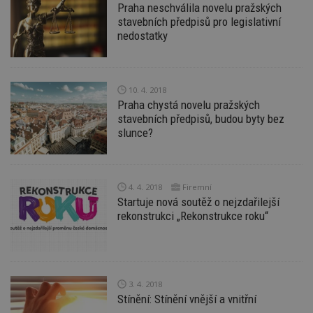
_hjIncludedInPageviewSample
2
T
Hotjar Ltd
Praha neschválila novelu pražských
minuty
co
www.estav.cz
stavebních předpisů pro legislativní
na
ab
nedostatky
Ho
zd
ná
z
vz
d
10. 4. 2018
l
Praha chystá novelu pražských
z
stavebních předpisů, budou byty bez
st
w
slunce?
_dc_gtm_UA-53599847-1
.estav.cz
53
T
sekund
co
př
w
4. 4. 2018
Firemní
po
S
Startuje nová soutěž o nejzdařilejší
Go
rekonstrukci „Rekonstrukce roku“
da
kó
Po
lz
z
nu
be
3. 4. 2018
sk
f
Stínění: Stínění vnější a vnitřní
s