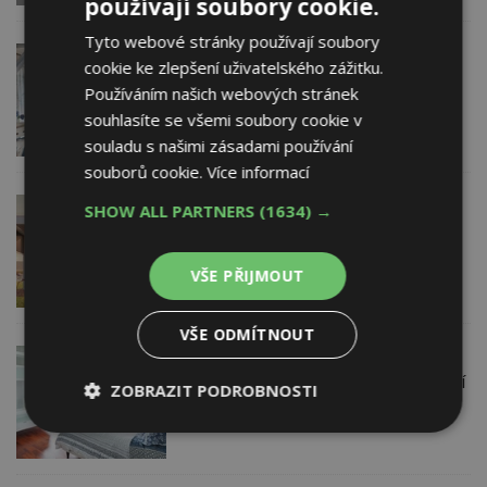
používají soubory cookie.
Tyto webové stránky používají soubory
16. 5. 2018
cookie ke zlepšení uživatelského zážitku.
Interiérové zastínění může být funkční
Používáním našich webových stránek
i krásné. Jaké jsou varianty?
souhlasíte se všemi soubory cookie v
souladu s našimi zásadami používání
souborů cookie.
Více informací
10. 5. 2018
BEAM ČR s.r.o.
SHOW ALL PARTNERS
(1634) →
Pergoly nové generace: Komfortní
prostředí pro volný čas
VŠE PŘIJMOUT
VŠE ODMÍTNOUT
27. 4. 2018
Almma
Římské rolety – dokonale zastíní a oživí
ZOBRAZIT PODROBNOSTI
váš interiér
Nezbytně
Výkonové
Soubory
nutné
soubory
cílení
soubory