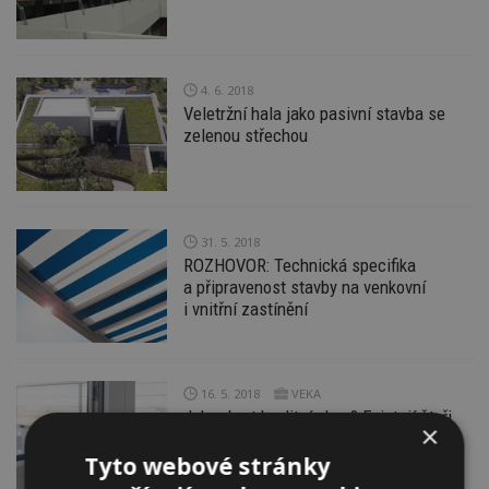
4. 6. 2018
Veletržní hala jako pasivní stavba se
zelenou střechou
31. 5. 2018
ROZHOVOR: Technická specifika
a připravenost stavby na venkovní
i vnitřní zastínění
16. 5. 2018
VEKA
Jak vybrat kvalitní okno? Existují čtyři
×
zásadní rady, jak vybrat to ideální
Tyto webové stránky