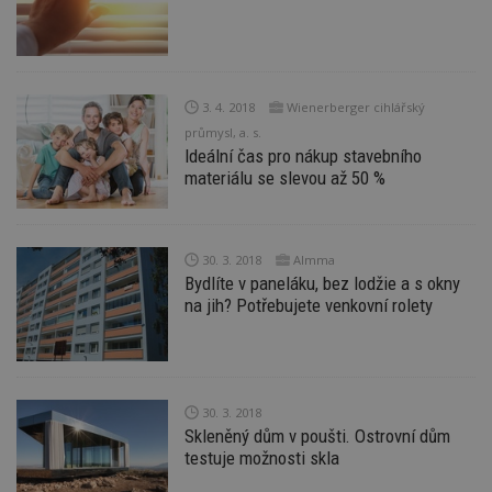
ná
je
kt
id
p
ú
An
3. 4. 2018
Wienerberger cihlářský
id
www.estav.cz
1 rok
T
průmysl, a. s.
co
Ideální čas pro nákup stavebního
po
vy
materiálu se slevou až 50 %
se
_hjFirstSeen
29
S
Hotjar Ltd
minut
je
.estav.cz
54
ab
30. 3. 2018
Almma
sekund
sl
Bydlíte v paneláku, bez lodžie a s okny
ce
pr
na jih? Potřebujete venkovní rolety
po
N
ž
id
i
_hjAbsoluteSessionInProgress
29
S
Hotjar Ltd
30. 3. 2018
minut
je
.estav.cz
Skleněný dům v poušti. Ostrovní dům
54
ab
sekund
sl
testuje možnosti skla
ce
pr